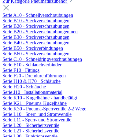
Zur Kategorie Pneumatikzubehör
Serie A10 - Schnellverschraubungen
Serie B10 - Steckverschraubungen
Serie B20 - Steckverschraubungen
Serie B20 - Steckverschraubungen neu
Serie B30 - Steckverschraubungen
Serie B40 - Steckverschraubungen
Serie B50 - Steckverbindungen
Serie B60 - Steckverschraubungen
Serie C10 - Schneidringverschraubungen
Serie E10 - Schlauchverbinder
Serie F10 - Fittings
Serie F20 - Drehdurchführungen
Serie H10 & H70 - Schläuche
Serie H20 - Schläuche
Serie J10 - Installationsmaterial
Serie K10 - Kugelhähne - handbetätigt
Serie K21 - Pneuma-Kugelhähne
Serie K30 - Pneuma-Sperrventile 2-2 Wege
Serie L10 - Sperr- und Stromventile
Serie L11 - Sperr- und Stromventile
Serie L20 - Sicherheitsventile
Serie L21 - Sicherheitsventile
Serie L30 - Funktionsventile