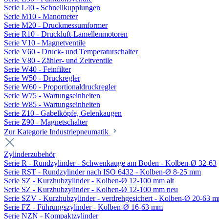
Serie L40 - Schnellkupplungen
Serie M10 - Manometer
Serie M20 - Druckmessumformer
Serie R10 - Druckluft-Lamellenmotoren
Serie V10 - Magnetventile
Serie V60 - Druck- und Temperaturschalter
Serie V80 - Zähler- und Zeitventile
Serie W40 - Feinfilter
Serie W50 - Druckregler
Serie W60 - Proportionaldruckregler
Serie W75 - Wartungseinheiten
Serie W85 - Wartungseinheiten
Serie Z10 - Gabelköpfe, Gelenkaugen
Serie Z90 - Magnetschalter
Zur Kategorie Industriepneumatik
Zylinderzubehör
Serie R - Rundzylinder - Schwenkauge am Boden - Kolben-Ø 32-63
Serie RST - Rundzylinder nach ISO 6432 - Kolben-Ø 8-25 mm
Serie SZ - Kurzhubzylinder - Kolben-Ø 12-100 mm alt
Serie SZ - Kurzhubzylinder - Kolben-Ø 12-100 mm neu
Serie SZV - Kurzhubzylinder - verdrehgesichert - Kolben-Ø 20-63 
Serie FZ - Führungszylinder - Kolben-Ø 16-63 mm
Serie NZN - Kompaktzylinder