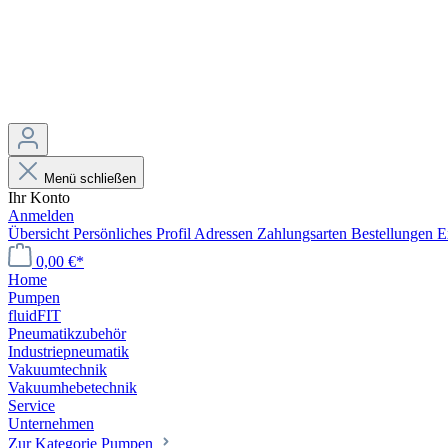
Menü schließen
Ihr Konto
Anmelden
Übersicht
Persönliches Profil
Adressen
Zahlungsarten
Bestellungen
E
0,00 €*
Home
Pumpen
fluidFIT
Pneumatikzubehör
Industriepneumatik
Vakuumtechnik
Vakuumhebetechnik
Service
Unternehmen
Zur Kategorie Pumpen