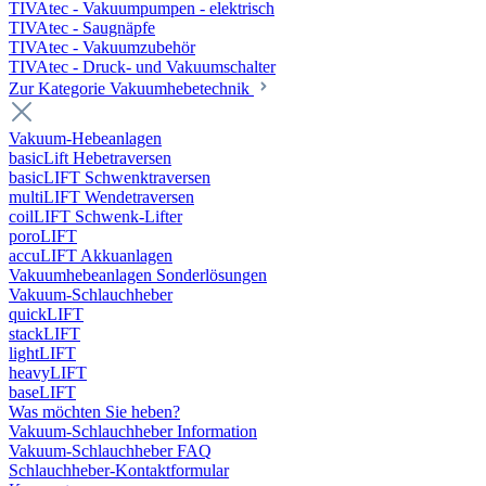
TIVAtec - Vakuumpumpen - elektrisch
TIVAtec - Saugnäpfe
TIVAtec - Vakuumzubehör
TIVAtec - Druck- und Vakuumschalter
Zur Kategorie Vakuumhebetechnik
Vakuum-Hebeanlagen
basicLift Hebetraversen
basicLIFT Schwenktraversen
multiLIFT Wendetraversen
coilLIFT Schwenk-Lifter
poroLIFT
accuLIFT Akkuanlagen
Vakuumhebeanlagen Sonderlösungen
Vakuum-Schlauchheber
quickLIFT
stackLIFT
lightLIFT
heavyLIFT
baseLIFT
Was möchten Sie heben?
Vakuum-Schlauchheber Information
Vakuum-Schlauchheber FAQ
Schlauchheber-Kontaktformular