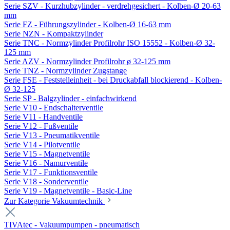
Serie SZV - Kurzhubzylinder - verdrehgesichert - Kolben-Ø 20-63
mm
Serie FZ - Führungszylinder - Kolben-Ø 16-63 mm
Serie NZN - Kompaktzylinder
Serie TNC - Normzylinder Profilrohr ISO 15552 - Kolben-Ø 32-
125 mm
Serie AZV - Normzylinder Profilrohr ø 32-125 mm
Serie TNZ - Normzylinder Zugstange
Serie FSE - Feststelleinheit - bei Druckabfall blockierend - Kolben-
Ø 32-125
Serie SP - Balgzylinder - einfachwirkend
Serie V10 - Endschalterventile
Serie V11 - Handventile
Serie V12 - Fußventile
Serie V13 - Pneumatikventile
Serie V14 - Pilotventile
Serie V15 - Magnetventile
Serie V16 - Namurventile
Serie V17 - Funktionsventile
Serie V18 - Sonderventile
Serie V19 - Magnetventile - Basic-Line
Zur Kategorie Vakuumtechnik
TIVAtec - Vakuumpumpen - pneumatisch