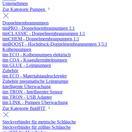
Unternehmen
Zur Kategorie Pumpen
Doppelmembranpumpen
timPRO - Doppelmembranpumpen 1:1
timCLASSIC - Doppelmembranpumpen 1:1
timCHEM - Doppelmembranpumpen 1:1
timBOOST - Hochdruck-Doppelmembranpumpen 3,5:1
Kolbenpumpen
tim ECO - Kolbenpumpen elektrisch
tim COA - Koaguliermittelpumpen
tim GLUE - Leimpumpen
Zubehör
tim ECO - Materialstaudruckregler
Zubehör pneumatische Leimpumpe
Intelligente Überwachung
tim TRON - Intelligenter Sensor
tim TRON - USB Adapter
tim LINK - Pumpen Überwachung
Zur Kategorie fluidFIT
Steckverbinder für metrische Schläuche
Steckverbinder für zöllige Schläuche