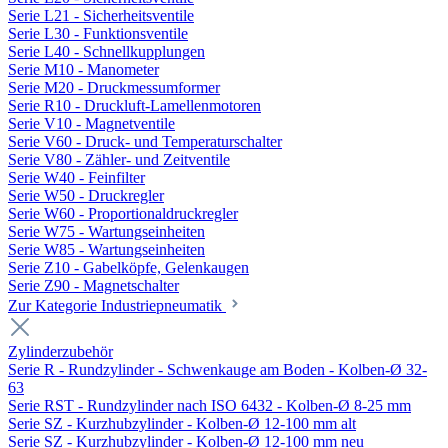
Serie L21 - Sicherheitsventile
Serie L30 - Funktionsventile
Serie L40 - Schnellkupplungen
Serie M10 - Manometer
Serie M20 - Druckmessumformer
Serie R10 - Druckluft-Lamellenmotoren
Serie V10 - Magnetventile
Serie V60 - Druck- und Temperaturschalter
Serie V80 - Zähler- und Zeitventile
Serie W40 - Feinfilter
Serie W50 - Druckregler
Serie W60 - Proportionaldruckregler
Serie W75 - Wartungseinheiten
Serie W85 - Wartungseinheiten
Serie Z10 - Gabelköpfe, Gelenkaugen
Serie Z90 - Magnetschalter
Zur Kategorie Industriepneumatik
Zylinderzubehör
Serie R - Rundzylinder - Schwenkauge am Boden - Kolben-Ø 32-
63
Serie RST - Rundzylinder nach ISO 6432 - Kolben-Ø 8-25 mm
Serie SZ - Kurzhubzylinder - Kolben-Ø 12-100 mm alt
Serie SZ - Kurzhubzylinder - Kolben-Ø 12-100 mm neu