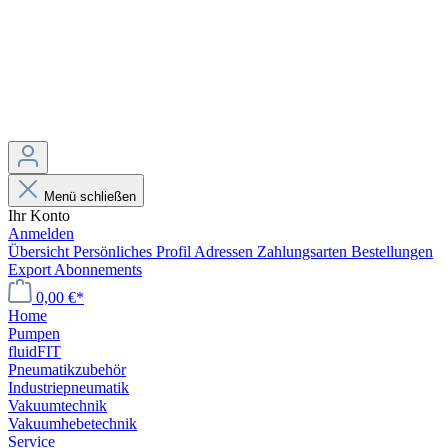
Menü schließen
Ihr Konto
Anmelden
Übersicht
Persönliches Profil
Adressen
Zahlungsarten
Bestellungen
Export
Abonnements
0,00 €*
Home
Pumpen
fluidFIT
Pneumatikzubehör
Industriepneumatik
Vakuumtechnik
Vakuumhebetechnik
Service