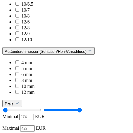
10/6,5
10/7
10/8
12/6
12/8
12/9
12/10
Außendurchmesser (Schlauch/Rohr/Anschluss)
4 mm
5 mm
6 mm
8 mm
10 mm
12 mm
Preis
Minimal
EUR
–
Maximal
EUR