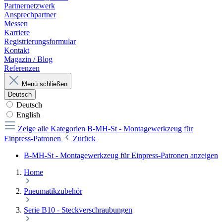
Partnernetzwerk
Ansprechpartner
Messen
Karriere
Registrierungsformular
Kontakt
Magazin / Blog
Referenzen
Menü schließen
Deutsch
Deutsch
English
Zeige alle Kategorien
B-MH-St - Montagewerkzeug für
Einpress-Patronen
Zurück
B-MH-St - Montagewerkzeug für Einpress-Patronen anzeigen
Home
Pneumatikzubehör
Serie B10 - Steckverschraubungen