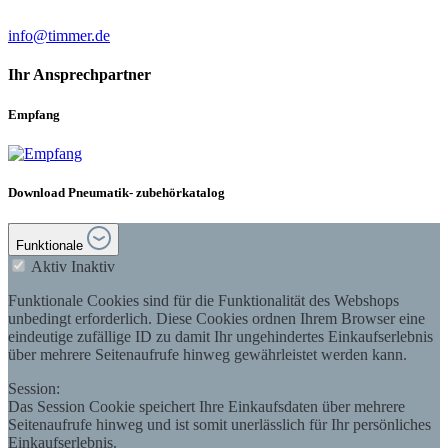
info@timmer.de
Ihr Ansprechpartner
Empfang
Download Pneumatik- zubehörkatalog
Funktionale
Aktiv
Inaktiv
Funktionale Cookies sind für die Funktionalität des Webshops
unbedingt erforderlich. Diese Cookies ordnen Ihrem Browser eine
eindeutige zufällige ID zu damit Ihr ungehindertes Einkaufserlebnis
über mehrere Seitenaufrufe hinweg gewährleistet werden kann.
Session:
Das Session Cookie speichert Ihre Einkaufsdaten über mehrere
Seitenaufrufe hinweg und ist somit unerlässlich für Ihr persönliches
Einkaufserlebnis.