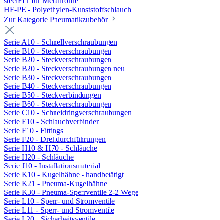
steelFIT für Metallrohre
HF-PE - Polyethylen-Kunststoffschlauch
Zur Kategorie Pneumatikzubehör
Serie A10 - Schnellverschraubungen
Serie B10 - Steckverschraubungen
Serie B20 - Steckverschraubungen
Serie B20 - Steckverschraubungen neu
Serie B30 - Steckverschraubungen
Serie B40 - Steckverschraubungen
Serie B50 - Steckverbindungen
Serie B60 - Steckverschraubungen
Serie C10 - Schneidringverschraubungen
Serie E10 - Schlauchverbinder
Serie F10 - Fittings
Serie F20 - Drehdurchführungen
Serie H10 & H70 - Schläuche
Serie H20 - Schläuche
Serie J10 - Installationsmaterial
Serie K10 - Kugelhähne - handbetätigt
Serie K21 - Pneuma-Kugelhähne
Serie K30 - Pneuma-Sperrventile 2-2 Wege
Serie L10 - Sperr- und Stromventile
Serie L11 - Sperr- und Stromventile
Serie L20 - Sicherheitsventile