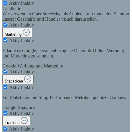
Aktiv
Inaktiv
Landkarte:
Wir verwenden OpenStreetMap als Anbieter, um Ihnen den Standort
unserer Geschäfte und Händler visuell darzustellen.
Aktiv
Inaktiv
Marketing
Aktiv
Inaktiv
Erlaubt es Google, personenbezogene Daten für Online-Werbung
und Marketing zu sammeln.
Google Werbung und Marketing
Aktiv
Inaktiv
Statistiken
Aktiv
Inaktiv
Für Statistiken und Shop-Performance-Metriken genutzte Cookies.
Google Analytics
Aktiv
Inaktiv
Tracking
Aktiv
Inaktiv