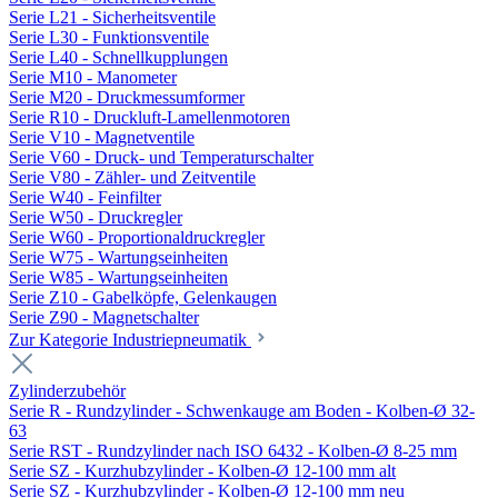
Serie L21 - Sicherheitsventile
Serie L30 - Funktionsventile
Serie L40 - Schnellkupplungen
Serie M10 - Manometer
Serie M20 - Druckmessumformer
Serie R10 - Druckluft-Lamellenmotoren
Serie V10 - Magnetventile
Serie V60 - Druck- und Temperaturschalter
Serie V80 - Zähler- und Zeitventile
Serie W40 - Feinfilter
Serie W50 - Druckregler
Serie W60 - Proportionaldruckregler
Serie W75 - Wartungseinheiten
Serie W85 - Wartungseinheiten
Serie Z10 - Gabelköpfe, Gelenkaugen
Serie Z90 - Magnetschalter
Zur Kategorie Industriepneumatik
Zylinderzubehör
Serie R - Rundzylinder - Schwenkauge am Boden - Kolben-Ø 32-
63
Serie RST - Rundzylinder nach ISO 6432 - Kolben-Ø 8-25 mm
Serie SZ - Kurzhubzylinder - Kolben-Ø 12-100 mm alt
Serie SZ - Kurzhubzylinder - Kolben-Ø 12-100 mm neu