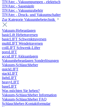
TIVAtec - Vakuumpumpen - elektrisch
TIVAtec - Saugnäpfe
TIVAtec - Vakuumzubehör
TIVAtec - Druck- und Vakuumschalter
Zur Kategorie Vakuumhebetechnik
Vakuum-Hebeanlagen
basicLift Hebetraversen
basicLIFT Schwenktraversen
multiLIFT Wendetraversen
coilLIFT Schwenk-Lifter
poroLIFT
accuLIFT Akkuanlagen
Vakuumhebeanlagen Sonderlösungen
Vakuum-Schlauchheber
quickLIFT
stackLIFT
lightLIFT
heavyLIFT
baseLIFT
Was möchten Sie heben?
Vakuum-Schlauchheber Information
Vakuum-Schlauchheber FAQ
Schlauchheber-Kontaktformular