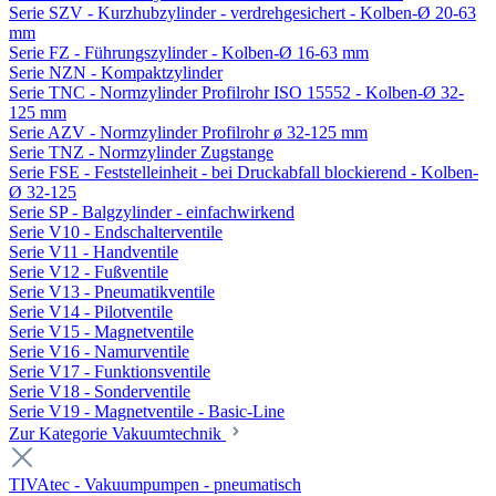
Serie SZV - Kurzhubzylinder - verdrehgesichert - Kolben-Ø 20-63
mm
Serie FZ - Führungszylinder - Kolben-Ø 16-63 mm
Serie NZN - Kompaktzylinder
Serie TNC - Normzylinder Profilrohr ISO 15552 - Kolben-Ø 32-
125 mm
Serie AZV - Normzylinder Profilrohr ø 32-125 mm
Serie TNZ - Normzylinder Zugstange
Serie FSE - Feststelleinheit - bei Druckabfall blockierend - Kolben-
Ø 32-125
Serie SP - Balgzylinder - einfachwirkend
Serie V10 - Endschalterventile
Serie V11 - Handventile
Serie V12 - Fußventile
Serie V13 - Pneumatikventile
Serie V14 - Pilotventile
Serie V15 - Magnetventile
Serie V16 - Namurventile
Serie V17 - Funktionsventile
Serie V18 - Sonderventile
Serie V19 - Magnetventile - Basic-Line
Zur Kategorie Vakuumtechnik
TIVAtec - Vakuumpumpen - pneumatisch