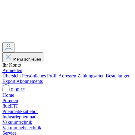
Menü schließen
Ihr Konto
Anmelden
Übersicht
Persönliches Profil
Adressen
Zahlungsarten
Bestellungen
Export
Abonnements
0,00 €*
Home
Pumpen
fluidFIT
Pneumatikzubehör
Industriepneumatik
Vakuumtechnik
Vakuumhebetechnik
Service