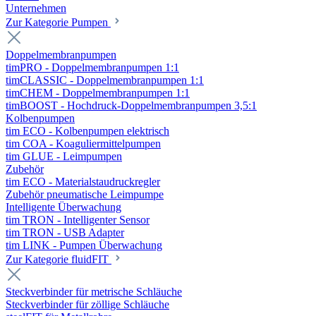
Unternehmen
Zur Kategorie Pumpen
Doppelmembranpumpen
timPRO - Doppelmembranpumpen 1:1
timCLASSIC - Doppelmembranpumpen 1:1
timCHEM - Doppelmembranpumpen 1:1
timBOOST - Hochdruck-Doppelmembranpumpen 3,5:1
Kolbenpumpen
tim ECO - Kolbenpumpen elektrisch
tim COA - Koaguliermittelpumpen
tim GLUE - Leimpumpen
Zubehör
tim ECO - Materialstaudruckregler
Zubehör pneumatische Leimpumpe
Intelligente Überwachung
tim TRON - Intelligenter Sensor
tim TRON - USB Adapter
tim LINK - Pumpen Überwachung
Zur Kategorie fluidFIT
Steckverbinder für metrische Schläuche
Steckverbinder für zöllige Schläuche