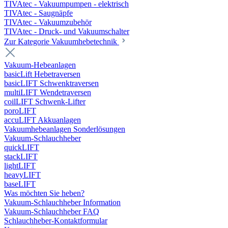
TIVAtec - Vakuumpumpen - elektrisch
TIVAtec - Saugnäpfe
TIVAtec - Vakuumzubehör
TIVAtec - Druck- und Vakuumschalter
Zur Kategorie Vakuumhebetechnik
Vakuum-Hebeanlagen
basicLift Hebetraversen
basicLIFT Schwenktraversen
multiLIFT Wendetraversen
coilLIFT Schwenk-Lifter
poroLIFT
accuLIFT Akkuanlagen
Vakuumhebeanlagen Sonderlösungen
Vakuum-Schlauchheber
quickLIFT
stackLIFT
lightLIFT
heavyLIFT
baseLIFT
Was möchten Sie heben?
Vakuum-Schlauchheber Information
Vakuum-Schlauchheber FAQ
Schlauchheber-Kontaktformular