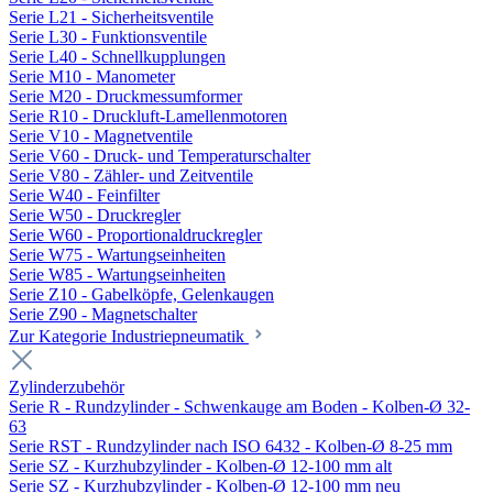
Serie L21 - Sicherheitsventile
Serie L30 - Funktionsventile
Serie L40 - Schnellkupplungen
Serie M10 - Manometer
Serie M20 - Druckmessumformer
Serie R10 - Druckluft-Lamellenmotoren
Serie V10 - Magnetventile
Serie V60 - Druck- und Temperaturschalter
Serie V80 - Zähler- und Zeitventile
Serie W40 - Feinfilter
Serie W50 - Druckregler
Serie W60 - Proportionaldruckregler
Serie W75 - Wartungseinheiten
Serie W85 - Wartungseinheiten
Serie Z10 - Gabelköpfe, Gelenkaugen
Serie Z90 - Magnetschalter
Zur Kategorie Industriepneumatik
Zylinderzubehör
Serie R - Rundzylinder - Schwenkauge am Boden - Kolben-Ø 32-
63
Serie RST - Rundzylinder nach ISO 6432 - Kolben-Ø 8-25 mm
Serie SZ - Kurzhubzylinder - Kolben-Ø 12-100 mm alt
Serie SZ - Kurzhubzylinder - Kolben-Ø 12-100 mm neu