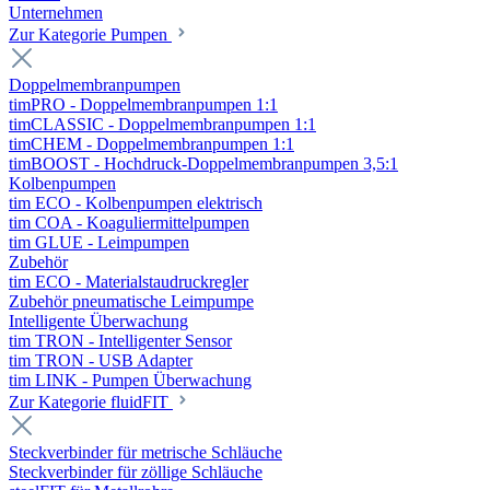
Unternehmen
Zur Kategorie Pumpen
Doppelmembranpumpen
timPRO - Doppelmembranpumpen 1:1
timCLASSIC - Doppelmembranpumpen 1:1
timCHEM - Doppelmembranpumpen 1:1
timBOOST - Hochdruck-Doppelmembranpumpen 3,5:1
Kolbenpumpen
tim ECO - Kolbenpumpen elektrisch
tim COA - Koaguliermittelpumpen
tim GLUE - Leimpumpen
Zubehör
tim ECO - Materialstaudruckregler
Zubehör pneumatische Leimpumpe
Intelligente Überwachung
tim TRON - Intelligenter Sensor
tim TRON - USB Adapter
tim LINK - Pumpen Überwachung
Zur Kategorie fluidFIT
Steckverbinder für metrische Schläuche
Steckverbinder für zöllige Schläuche