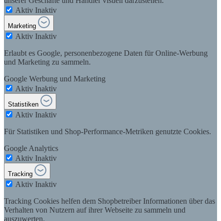
unserer Geschäfte und Händler visuell darzustellen.
Aktiv
Inaktiv
Marketing
Aktiv
Inaktiv
Erlaubt es Google, personenbezogene Daten für Online-Werbung
und Marketing zu sammeln.
Google Werbung und Marketing
Aktiv
Inaktiv
Statistiken
Aktiv
Inaktiv
Für Statistiken und Shop-Performance-Metriken genutzte Cookies.
Google Analytics
Aktiv
Inaktiv
Tracking
Aktiv
Inaktiv
Tracking Cookies helfen dem Shopbetreiber Informationen über das
Verhalten von Nutzern auf ihrer Webseite zu sammeln und
auszuwerten.