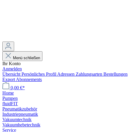
Menü schließen
Ihr Konto
Anmelden
Übersicht
Persönliches Profil
Adressen
Zahlungsarten
Bestellungen
Export
Abonnements
0,00 €*
Home
Pumpen
fluidFIT
Pneumatikzubehör
Industriepneumatik
Vakuumtechnik
Vakuumhebetechnik
Service