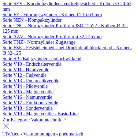
Serie SZV - Kurzhubzylinder - verdrehgesichert - Kolben-Ø 20-63
mm
Serie FZ - Führungszylinder - Kolben-Ø 16-63 mm
Serie NZN - Kompaktzylinder
Serie TNC - Normzylinder Profilrohr ISO 15552 - Kolben-Ø 32-
125 mm
Serie AZV - Normzylinder Profilrohr ø 32-125 mm
Serie TNZ - Normzylinder Zugstange
Serie FSE - Feststelleinheit - bei Druckabfall blockierend - Kolben-
Ø 32-125
Serie SP - Balgzylinder - einfachwirkend
Serie V10 - Endschalterventile
Serie V11 - Handventile
Serie V12 - Fußventile
Serie V13 - Pneumatikventile
Serie V14 - Pilotventile
Serie V15 - Magnetventile
Serie V16 - Namurventile
Serie V17 - Funktionsventile
Serie V18 - Sonderventile
Serie V19 - Magnetventile - Basic-Line
Zur Kategorie Vakuumtechnik
TIVAtec - Vakuumpumpen - pneumatisch