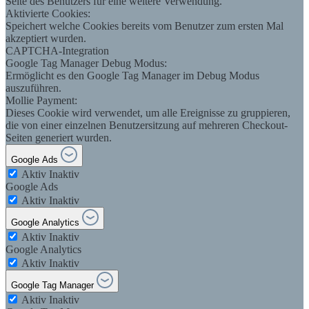
Seite des Benutzers für eine weitere Verwendung.
Aktivierte Cookies:
Speichert welche Cookies bereits vom Benutzer zum ersten Mal
akzeptiert wurden.
CAPTCHA-Integration
Google Tag Manager Debug Modus:
Ermöglicht es den Google Tag Manager im Debug Modus
auszuführen.
Mollie Payment:
Dieses Cookie wird verwendet, um alle Ereignisse zu gruppieren,
die von einer einzelnen Benutzersitzung auf mehreren Checkout-
Seiten generiert wurden.
Google Ads
Aktiv
Inaktiv
Google Ads
Aktiv
Inaktiv
Google Analytics
Aktiv
Inaktiv
Google Analytics
Aktiv
Inaktiv
Google Tag Manager
Aktiv
Inaktiv