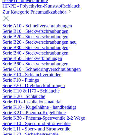
steelFIT für Metallrohre
HF-PE - Polyethylen-Kunststoffschlauch
Zur Kategorie Pneumatikzubehör
Serie A10 - Schnellverschraubungen
Serie B10 - Steckverschraubungen
Serie B20 - Steckverschraubungen
Serie B20 - Steckverschraubungen neu
Serie B30 - Steckverschraubungen
Serie B40 - Steckverschraubungen
Serie B50 - Steckverbindungen
Serie B60 - Steckverschraubungen
Serie C10 - Schneidringverschraubungen
Serie E10 - Schlauchverbinder
Serie F10 - Fittings
Serie F20 - Drehdurchführungen
Serie H10 & H70 - Schläuche
Serie H20 - Schläuche
Serie J10 - Installationsmaterial
Serie K10 - Kugelhähne - handbetätigt
Serie K21 - Pneuma-Kugelhähne
Serie K30 - Pneuma-Sperrventile 2-2 Wege
Serie L10 - Sperr- und Stromventile
Serie L11 - Sperr- und Stromventile
Serie L20 - Sicherheitsventile