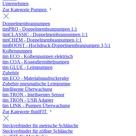
Unternehmen
Zur Kategorie Pumpen
Doppelmembranpumpen
timPRO - Doppelmembranpumpen 1:1
timCLASSIC - Doppelmembranpumpen 1:1
timCHEM - Doppelmembranpumpen 1:1
timBOOST - Hochdruck-Doppelmembranpumpen 3,5:1
Kolbenpumpen
tim ECO - Kolbenpumpen elektrisch
tim COA - Koaguliermittelpumpen
tim GLUE - Leimpumpen
Zubehör
tim ECO - Materialstaudruckregler
Zubehör pneumatische Leimpumpe
Intelligente Überwachung
tim TRON - Intelligenter Sensor
tim TRON - USB Adapter
tim LINK - Pumpen Überwachung
Zur Kategorie fluidFIT
Steckverbinder für metrische Schläuche
Steckverbinder für zöllige Schläuche