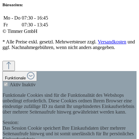
Bürozeiten:
Mo - Do
07:30 - 16:45
Fr
07:30 - 13:45
© Timmer GmbH
* Alle Preise exkl. gesetzl. Mehrwertsteuer zzgl.
Versandkosten
und
ggf. Nachnahmegebühren, wenn nicht anders angegeben.
Funktionale
Aktiv
Inaktiv
Funktionale Cookies sind für die Funktionalität des Webshops
unbedingt erforderlich. Diese Cookies ordnen Ihrem Browser eine
eindeutige zufällige ID zu damit Ihr ungehindertes Einkaufserlebnis
über mehrere Seitenaufrufe hinweg gewährleistet werden kann.
Session:
Das Session Cookie speichert Ihre Einkaufsdaten über mehrere
Seitenaufrufe hinweg und ist somit unerlässlich für Ihr persönliches