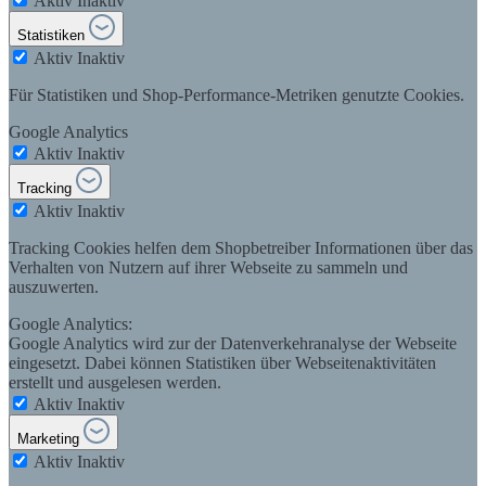
Aktiv
Inaktiv
Statistiken
Aktiv
Inaktiv
Für Statistiken und Shop-Performance-Metriken genutzte Cookies.
Google Analytics
Aktiv
Inaktiv
Tracking
Aktiv
Inaktiv
Tracking Cookies helfen dem Shopbetreiber Informationen über das
Verhalten von Nutzern auf ihrer Webseite zu sammeln und
auszuwerten.
Google Analytics:
Google Analytics wird zur der Datenverkehranalyse der Webseite
eingesetzt. Dabei können Statistiken über Webseitenaktivitäten
erstellt und ausgelesen werden.
Aktiv
Inaktiv
Marketing
Aktiv
Inaktiv