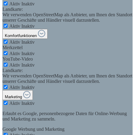
Aktiv
Inaktiv
Landkarte:
Wir verwenden OpenStreetMap als Anbieter, um Ihnen den Standort
unserer Geschäfte und Händler visuell darzustellen.
Aktiv
Inaktiv
Komfortfunktionen
Aktiv
Inaktiv
Merkzettel
Aktiv
Inaktiv
YouTube-Video
Aktiv
Inaktiv
Landkarte:
Wir verwenden OpenStreetMap als Anbieter, um Ihnen den Standort
unserer Geschäfte und Händler visuell darzustellen.
Aktiv
Inaktiv
Marketing
Aktiv
Inaktiv
Erlaubt es Google, personenbezogene Daten für Online-Werbung
und Marketing zu sammeln.
Google Werbung und Marketing