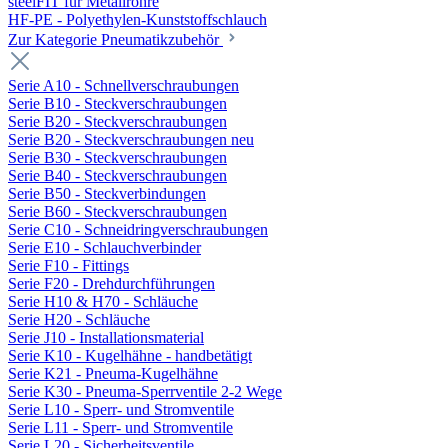
steelFIT für Metallrohre
HF-PE - Polyethylen-Kunststoffschlauch
Zur Kategorie Pneumatikzubehör
Serie A10 - Schnellverschraubungen
Serie B10 - Steckverschraubungen
Serie B20 - Steckverschraubungen
Serie B20 - Steckverschraubungen neu
Serie B30 - Steckverschraubungen
Serie B40 - Steckverschraubungen
Serie B50 - Steckverbindungen
Serie B60 - Steckverschraubungen
Serie C10 - Schneidringverschraubungen
Serie E10 - Schlauchverbinder
Serie F10 - Fittings
Serie F20 - Drehdurchführungen
Serie H10 & H70 - Schläuche
Serie H20 - Schläuche
Serie J10 - Installationsmaterial
Serie K10 - Kugelhähne - handbetätigt
Serie K21 - Pneuma-Kugelhähne
Serie K30 - Pneuma-Sperrventile 2-2 Wege
Serie L10 - Sperr- und Stromventile
Serie L11 - Sperr- und Stromventile
Serie L20 - Sicherheitsventile