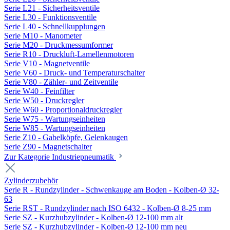
Serie L21 - Sicherheitsventile
Serie L30 - Funktionsventile
Serie L40 - Schnellkupplungen
Serie M10 - Manometer
Serie M20 - Druckmessumformer
Serie R10 - Druckluft-Lamellenmotoren
Serie V10 - Magnetventile
Serie V60 - Druck- und Temperaturschalter
Serie V80 - Zähler- und Zeitventile
Serie W40 - Feinfilter
Serie W50 - Druckregler
Serie W60 - Proportionaldruckregler
Serie W75 - Wartungseinheiten
Serie W85 - Wartungseinheiten
Serie Z10 - Gabelköpfe, Gelenkaugen
Serie Z90 - Magnetschalter
Zur Kategorie Industriepneumatik
Zylinderzubehör
Serie R - Rundzylinder - Schwenkauge am Boden - Kolben-Ø 32-
63
Serie RST - Rundzylinder nach ISO 6432 - Kolben-Ø 8-25 mm
Serie SZ - Kurzhubzylinder - Kolben-Ø 12-100 mm alt
Serie SZ - Kurzhubzylinder - Kolben-Ø 12-100 mm neu