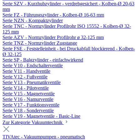
Serie SZV - Kurzhubzylinder - verdrehgesichert - Kolben-Ø 20-63
mm
Serie FZ - Führungszylinder - Kolben-Ø 16-63 mm
Serie NZN - Kompaktzylinder
Serie TNC - Normzylinder Profilrohr ISO 15552 - Kolben-Ø 32-
125 mm
Serie AZV - Normzylinder Profilrohr ø 32-125 mm
Serie TNZ - Normzylinder Zugstange
Serie FSE - Feststelleinheit - bei Druckabfall blockierend - Kolben-
Ø 32-125
Serie SP - Balgzylinder - einfachwirkend
Serie V10 - Endschalterventile
Serie V11 - Handventile
Serie V12 - Fußventile
Serie V13 - Pneumatikventile
Serie V14 - Pilotventile
Serie V15 - Magnetventile
Serie V16 - Namurventile
Serie V17 - Funktionsventile
Serie V18 - Sonderventile
Serie V19 - Magnetventile - Basic-Line
Zur Kategorie Vakuumtechnik
TIVAtec - Vakuumpumpen - pneumatisch