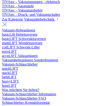
TIVAtec - Vakuumpumpen - elektrisch
TIVAtec - Saugnäpfe
TIVAtec - Vakuumzubehör
TIVAtec - Druck- und Vakuumschalter
Zur Kategorie Vakuumhebetechnik
Vakuum-Hebeanlagen
basicLift Hebetraversen
basicLIFT Schwenktraversen
multiLIFT Wendetraversen
coilLIFT Schwenk-Lifter
poroLIFT
accuLIFT Akkuanlagen
Vakuumhebeanlagen Sonderlösungen
Vakuum-Schlauchheber
quickLIFT
stackLIFT
lightLIFT
heavyLIFT
baseLIFT
Was möchten Sie heben?
Vakuum-Schlauchheber Information
Vakuum-Schlauchheber FAQ
Schlauchheber-Kontaktformular