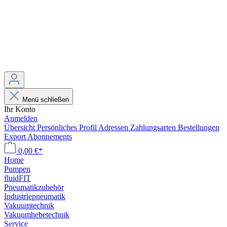
Menü schließen
Ihr Konto
Anmelden
Übersicht
Persönliches Profil
Adressen
Zahlungsarten
Bestellungen
Export
Abonnements
0,00 €*
Home
Pumpen
fluidFIT
Pneumatikzubehör
Industriepneumatik
Vakuumtechnik
Vakuumhebetechnik
Service