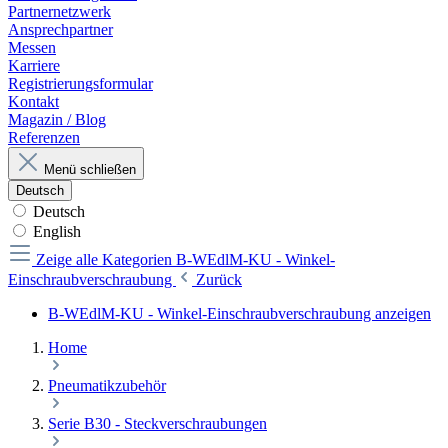
Partnernetzwerk
Ansprechpartner
Messen
Karriere
Registrierungsformular
Kontakt
Magazin / Blog
Referenzen
Menü schließen
Deutsch
Deutsch
English
Zeige alle Kategorien
B-WEdlM-KU - Winkel-
Einschraubverschraubung
Zurück
B-WEdlM-KU - Winkel-Einschraubverschraubung anzeigen
Home
Pneumatikzubehör
Serie B30 - Steckverschraubungen