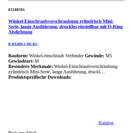
03180591
Winkel-Einschraubverschraubung zylindrisch Mini-
Serie, lange Ausführung, drucklos einstellbar mit O-Ring
Abdichtung
B-WEdlM-3-M5-KU
Bauform:
Winkel-einschraub Verbinder
Gewinde:
M5
Gewindeart:
M
Besondere Merkmale:
Winkel-Einschraubverschraubung
zylindrisch Mini-Serie, lange Ausführung, druckl…
Produktspezifische Downloads:
Katalog
Preis pro Stück