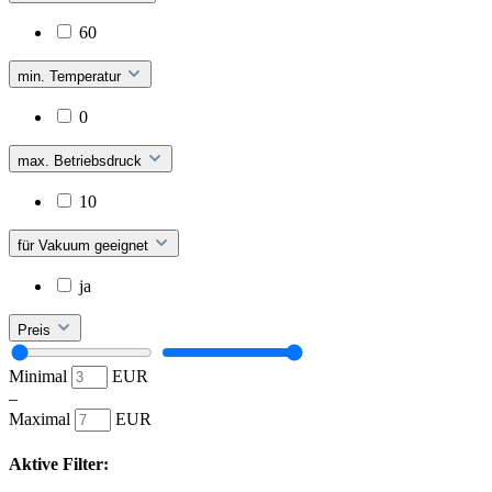
60
min. Temperatur
0
max. Betriebsdruck
10
für Vakuum geeignet
ja
Preis
Minimal
EUR
–
Maximal
EUR
Aktive Filter: