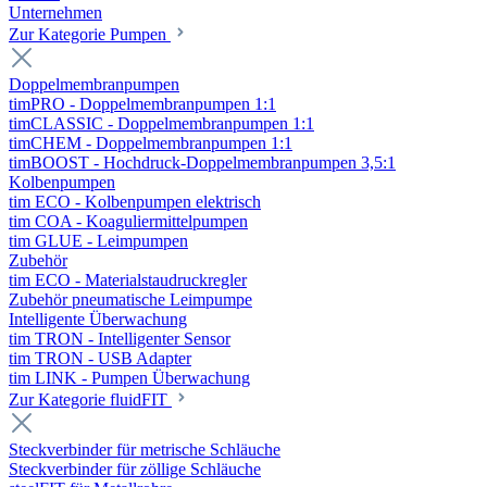
Unternehmen
Zur Kategorie Pumpen
Doppelmembranpumpen
timPRO - Doppelmembranpumpen 1:1
timCLASSIC - Doppelmembranpumpen 1:1
timCHEM - Doppelmembranpumpen 1:1
timBOOST - Hochdruck-Doppelmembranpumpen 3,5:1
Kolbenpumpen
tim ECO - Kolbenpumpen elektrisch
tim COA - Koaguliermittelpumpen
tim GLUE - Leimpumpen
Zubehör
tim ECO - Materialstaudruckregler
Zubehör pneumatische Leimpumpe
Intelligente Überwachung
tim TRON - Intelligenter Sensor
tim TRON - USB Adapter
tim LINK - Pumpen Überwachung
Zur Kategorie fluidFIT
Steckverbinder für metrische Schläuche
Steckverbinder für zöllige Schläuche