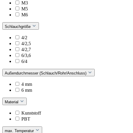
M3
M5
M6
Schlauchgröße
4/2
4/2,5
4/2,7
6/3,6
6/4
Außendurchmesser (Schlauch/Rohr/Anschluss)
4 mm
6 mm
Material
Kunststoff
PBT
max. Temperatur