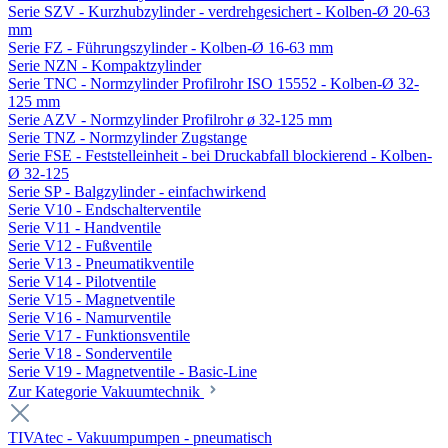
Serie SZV - Kurzhubzylinder - verdrehgesichert - Kolben-Ø 20-63
mm
Serie FZ - Führungszylinder - Kolben-Ø 16-63 mm
Serie NZN - Kompaktzylinder
Serie TNC - Normzylinder Profilrohr ISO 15552 - Kolben-Ø 32-
125 mm
Serie AZV - Normzylinder Profilrohr ø 32-125 mm
Serie TNZ - Normzylinder Zugstange
Serie FSE - Feststelleinheit - bei Druckabfall blockierend - Kolben-
Ø 32-125
Serie SP - Balgzylinder - einfachwirkend
Serie V10 - Endschalterventile
Serie V11 - Handventile
Serie V12 - Fußventile
Serie V13 - Pneumatikventile
Serie V14 - Pilotventile
Serie V15 - Magnetventile
Serie V16 - Namurventile
Serie V17 - Funktionsventile
Serie V18 - Sonderventile
Serie V19 - Magnetventile - Basic-Line
Zur Kategorie Vakuumtechnik
TIVAtec - Vakuumpumpen - pneumatisch