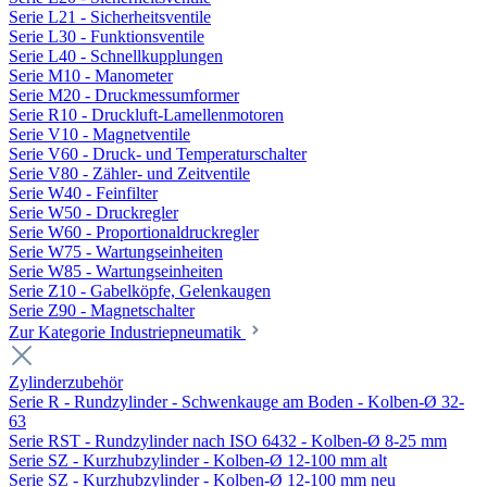
Serie L21 - Sicherheitsventile
Serie L30 - Funktionsventile
Serie L40 - Schnellkupplungen
Serie M10 - Manometer
Serie M20 - Druckmessumformer
Serie R10 - Druckluft-Lamellenmotoren
Serie V10 - Magnetventile
Serie V60 - Druck- und Temperaturschalter
Serie V80 - Zähler- und Zeitventile
Serie W40 - Feinfilter
Serie W50 - Druckregler
Serie W60 - Proportionaldruckregler
Serie W75 - Wartungseinheiten
Serie W85 - Wartungseinheiten
Serie Z10 - Gabelköpfe, Gelenkaugen
Serie Z90 - Magnetschalter
Zur Kategorie Industriepneumatik
Zylinderzubehör
Serie R - Rundzylinder - Schwenkauge am Boden - Kolben-Ø 32-
63
Serie RST - Rundzylinder nach ISO 6432 - Kolben-Ø 8-25 mm
Serie SZ - Kurzhubzylinder - Kolben-Ø 12-100 mm alt
Serie SZ - Kurzhubzylinder - Kolben-Ø 12-100 mm neu