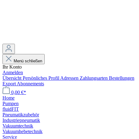
Menü schließen
Ihr Konto
Anmelden
Übersicht
Persönliches Profil
Adressen
Zahlungsarten
Bestellungen
Export
Abonnements
0,00 €*
Home
Pumpen
fluidFIT
Pneumatikzubehör
Industriepneumatik
Vakuumtechnik
Vakuumhebetechnik
Service