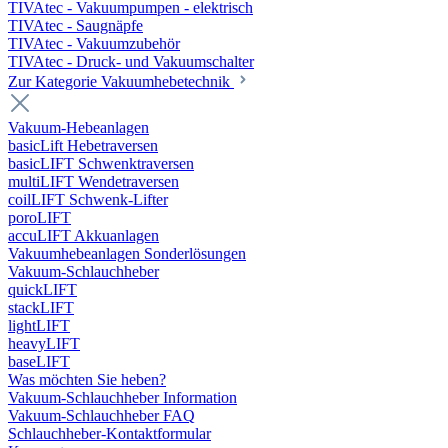
TIVAtec - Vakuumpumpen - elektrisch
TIVAtec - Saugnäpfe
TIVAtec - Vakuumzubehör
TIVAtec - Druck- und Vakuumschalter
Zur Kategorie Vakuumhebetechnik
Vakuum-Hebeanlagen
basicLift Hebetraversen
basicLIFT Schwenktraversen
multiLIFT Wendetraversen
coilLIFT Schwenk-Lifter
poroLIFT
accuLIFT Akkuanlagen
Vakuumhebeanlagen Sonderlösungen
Vakuum-Schlauchheber
quickLIFT
stackLIFT
lightLIFT
heavyLIFT
baseLIFT
Was möchten Sie heben?
Vakuum-Schlauchheber Information
Vakuum-Schlauchheber FAQ
Schlauchheber-Kontaktformular