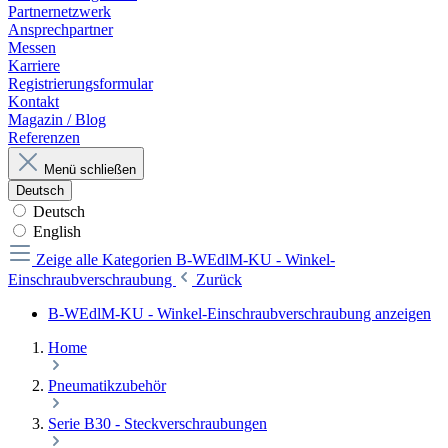
Partnernetzwerk
Ansprechpartner
Messen
Karriere
Registrierungsformular
Kontakt
Magazin / Blog
Referenzen
Menü schließen
Deutsch
Deutsch
English
Zeige alle Kategorien
B-WEdlM-KU - Winkel-
Einschraubverschraubung
Zurück
B-WEdlM-KU - Winkel-Einschraubverschraubung anzeigen
Home
Pneumatikzubehör
Serie B30 - Steckverschraubungen