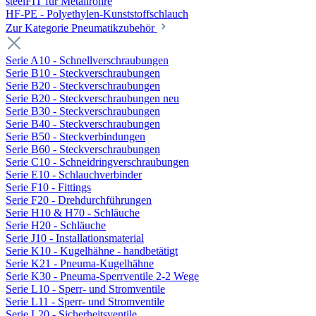
steelFIT für Metallrohre
HF-PE - Polyethylen-Kunststoffschlauch
Zur Kategorie Pneumatikzubehör
Serie A10 - Schnellverschraubungen
Serie B10 - Steckverschraubungen
Serie B20 - Steckverschraubungen
Serie B20 - Steckverschraubungen neu
Serie B30 - Steckverschraubungen
Serie B40 - Steckverschraubungen
Serie B50 - Steckverbindungen
Serie B60 - Steckverschraubungen
Serie C10 - Schneidringverschraubungen
Serie E10 - Schlauchverbinder
Serie F10 - Fittings
Serie F20 - Drehdurchführungen
Serie H10 & H70 - Schläuche
Serie H20 - Schläuche
Serie J10 - Installationsmaterial
Serie K10 - Kugelhähne - handbetätigt
Serie K21 - Pneuma-Kugelhähne
Serie K30 - Pneuma-Sperrventile 2-2 Wege
Serie L10 - Sperr- und Stromventile
Serie L11 - Sperr- und Stromventile
Serie L20 - Sicherheitsventile