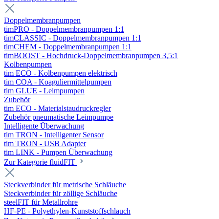
Doppelmembranpumpen
timPRO - Doppelmembranpumpen 1:1
timCLASSIC - Doppelmembranpumpen 1:1
timCHEM - Doppelmembranpumpen 1:1
timBOOST - Hochdruck-Doppelmembranpumpen 3,5:1
Kolbenpumpen
tim ECO - Kolbenpumpen elektrisch
tim COA - Koaguliermittelpumpen
tim GLUE - Leimpumpen
Zubehör
tim ECO - Materialstaudruckregler
Zubehör pneumatische Leimpumpe
Intelligente Überwachung
tim TRON - Intelligenter Sensor
tim TRON - USB Adapter
tim LINK - Pumpen Überwachung
Zur Kategorie fluidFIT
Steckverbinder für metrische Schläuche
Steckverbinder für zöllige Schläuche
steelFIT für Metallrohre
HF-PE - Polyethylen-Kunststoffschlauch