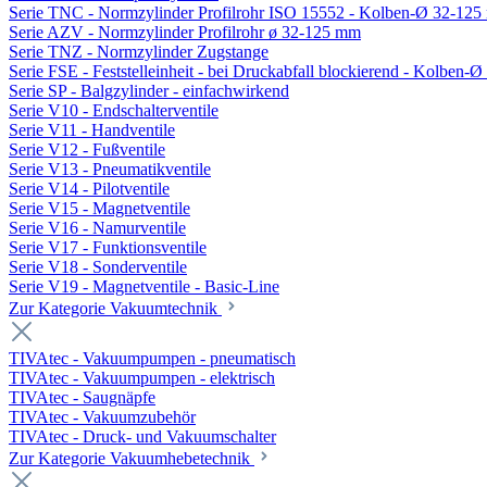
Serie TNC - Normzylinder Profilrohr ISO 15552 - Kolben-Ø 32-12
Serie AZV - Normzylinder Profilrohr ø 32-125 mm
Serie TNZ - Normzylinder Zugstange
Serie FSE - Feststelleinheit - bei Druckabfall blockierend - Kolben-
Serie SP - Balgzylinder - einfachwirkend
Serie V10 - Endschalterventile
Serie V11 - Handventile
Serie V12 - Fußventile
Serie V13 - Pneumatikventile
Serie V14 - Pilotventile
Serie V15 - Magnetventile
Serie V16 - Namurventile
Serie V17 - Funktionsventile
Serie V18 - Sonderventile
Serie V19 - Magnetventile - Basic-Line
Zur Kategorie Vakuumtechnik
TIVAtec - Vakuumpumpen - pneumatisch
TIVAtec - Vakuumpumpen - elektrisch
TIVAtec - Saugnäpfe
TIVAtec - Vakuumzubehör
TIVAtec - Druck- und Vakuumschalter
Zur Kategorie Vakuumhebetechnik