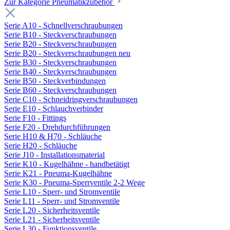
Zur Kategorie Pneumatikzubehör
Serie A10 - Schnellverschraubungen
Serie B10 - Steckverschraubungen
Serie B20 - Steckverschraubungen
Serie B20 - Steckverschraubungen neu
Serie B30 - Steckverschraubungen
Serie B40 - Steckverschraubungen
Serie B50 - Steckverbindungen
Serie B60 - Steckverschraubungen
Serie C10 - Schneidringverschraubungen
Serie E10 - Schlauchverbinder
Serie F10 - Fittings
Serie F20 - Drehdurchführungen
Serie H10 & H70 - Schläuche
Serie H20 - Schläuche
Serie J10 - Installationsmaterial
Serie K10 - Kugelhähne - handbetätigt
Serie K21 - Pneuma-Kugelhähne
Serie K30 - Pneuma-Sperrventile 2-2 Wege
Serie L10 - Sperr- und Stromventile
Serie L11 - Sperr- und Stromventile
Serie L20 - Sicherheitsventile
Serie L21 - Sicherheitsventile
Serie L30 - Funktionsventile