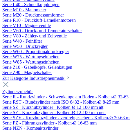
Serie L40 - Schnellkupplungen
Serie M10 - Manometer
Serie M20 - Druckmessumformer
Serie R10 - Druckluft-Lamellenmotoren
Serie V10 - Magnetventile
Serie V60 - Druck- und Temperaturschalter
Serie V80 - Zähler- und Zeitventile
Serie W40 - Feinfilter
Serie W50 - Druckregler
Serie W60 - Proportionaldruckregler
Serie W75 - Wartungseinheiten
Serie W85 - Wartungseinheiten
Serie Z10 - Gabelköpfe, Gelenkaugen
Serie Z90 - Magnetschalter
Zur Kategorie Industriepneumatik
Zylinderzubehör
Serie R - Rundzylinder - Schwenkauge am Boden - Kolben-Ø 32-63
Serie RST - Rundzylinder nach ISO 6432 - Kolben-Ø 8-25 mm
Serie SZ - Kurzhubzylinder - Kolben-Ø 12-100 mm alt
Serie SZ - Kurzhubzylinder - Kolben-Ø 12-100 mm neu
Serie SZV - Kurzhubzylinder - verdrehgesichert - Kolben-Ø 20-63 
Serie FZ - Führungszylinder - Kolben-Ø 16-63 mm
Serie NZN - Kompaktzylinder