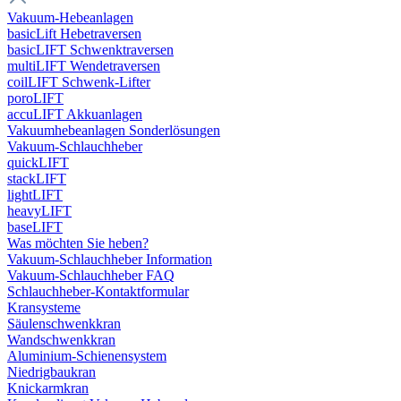
Vakuum-Hebeanlagen
basicLift Hebetraversen
basicLIFT Schwenktraversen
multiLIFT Wendetraversen
coilLIFT Schwenk-Lifter
poroLIFT
accuLIFT Akkuanlagen
Vakuumhebeanlagen Sonderlösungen
Vakuum-Schlauchheber
quickLIFT
stackLIFT
lightLIFT
heavyLIFT
baseLIFT
Was möchten Sie heben?
Vakuum-Schlauchheber Information
Vakuum-Schlauchheber FAQ
Schlauchheber-Kontaktformular
Kransysteme
Säulenschwenkkran
Wandschwenkkran
Aluminium-Schienensystem
Niedrigbaukran
Knickarmkran