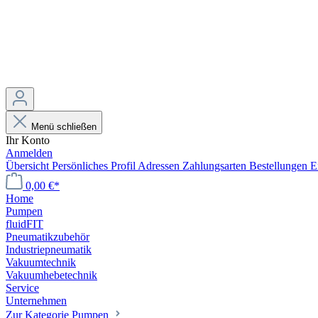
Menü schließen
Ihr Konto
Anmelden
Übersicht
Persönliches Profil
Adressen
Zahlungsarten
Bestellungen
E
0,00 €*
Home
Pumpen
fluidFIT
Pneumatikzubehör
Industriepneumatik
Vakuumtechnik
Vakuumhebetechnik
Service
Unternehmen
Zur Kategorie Pumpen