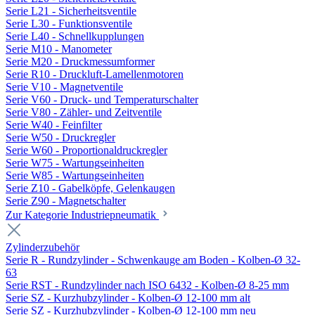
Serie L21 - Sicherheitsventile
Serie L30 - Funktionsventile
Serie L40 - Schnellkupplungen
Serie M10 - Manometer
Serie M20 - Druckmessumformer
Serie R10 - Druckluft-Lamellenmotoren
Serie V10 - Magnetventile
Serie V60 - Druck- und Temperaturschalter
Serie V80 - Zähler- und Zeitventile
Serie W40 - Feinfilter
Serie W50 - Druckregler
Serie W60 - Proportionaldruckregler
Serie W75 - Wartungseinheiten
Serie W85 - Wartungseinheiten
Serie Z10 - Gabelköpfe, Gelenkaugen
Serie Z90 - Magnetschalter
Zur Kategorie Industriepneumatik
Zylinderzubehör
Serie R - Rundzylinder - Schwenkauge am Boden - Kolben-Ø 32-
63
Serie RST - Rundzylinder nach ISO 6432 - Kolben-Ø 8-25 mm
Serie SZ - Kurzhubzylinder - Kolben-Ø 12-100 mm alt
Serie SZ - Kurzhubzylinder - Kolben-Ø 12-100 mm neu