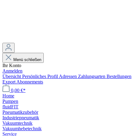
Menü schließen
Ihr Konto
Anmelden
Übersicht
Persönliches Profil
Adressen
Zahlungsarten
Bestellungen
Export
Abonnements
0,00 €*
Home
Pumpen
fluidFIT
Pneumatikzubehör
Industriepneumatik
Vakuumtechnik
Vakuumhebetechnik
Service