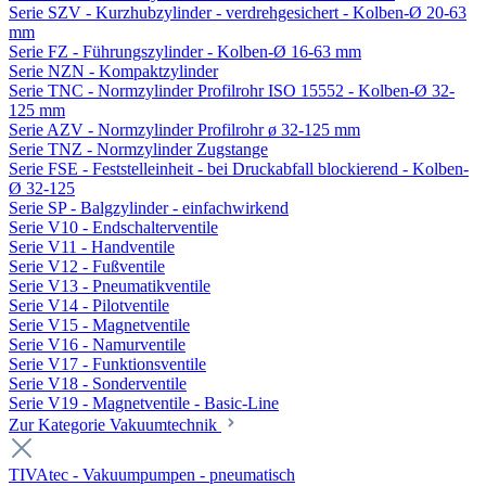
Serie SZV - Kurzhubzylinder - verdrehgesichert - Kolben-Ø 20-63
mm
Serie FZ - Führungszylinder - Kolben-Ø 16-63 mm
Serie NZN - Kompaktzylinder
Serie TNC - Normzylinder Profilrohr ISO 15552 - Kolben-Ø 32-
125 mm
Serie AZV - Normzylinder Profilrohr ø 32-125 mm
Serie TNZ - Normzylinder Zugstange
Serie FSE - Feststelleinheit - bei Druckabfall blockierend - Kolben-
Ø 32-125
Serie SP - Balgzylinder - einfachwirkend
Serie V10 - Endschalterventile
Serie V11 - Handventile
Serie V12 - Fußventile
Serie V13 - Pneumatikventile
Serie V14 - Pilotventile
Serie V15 - Magnetventile
Serie V16 - Namurventile
Serie V17 - Funktionsventile
Serie V18 - Sonderventile
Serie V19 - Magnetventile - Basic-Line
Zur Kategorie Vakuumtechnik
TIVAtec - Vakuumpumpen - pneumatisch