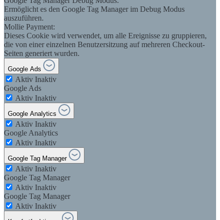
Google Tag Manager Debug Modus:
Ermöglicht es den Google Tag Manager im Debug Modus
auszuführen.
Mollie Payment:
Dieses Cookie wird verwendet, um alle Ereignisse zu gruppieren,
die von einer einzelnen Benutzersitzung auf mehreren Checkout-
Seiten generiert wurden.
Google Ads
Aktiv
Inaktiv
Google Ads
Aktiv
Inaktiv
Google Analytics
Aktiv
Inaktiv
Google Analytics
Aktiv
Inaktiv
Google Tag Manager
Aktiv
Inaktiv
Google Tag Manager
Aktiv
Inaktiv
Google Tag Manager
Aktiv
Inaktiv