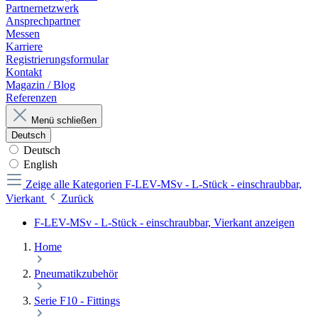
Partnernetzwerk
Ansprechpartner
Messen
Karriere
Registrierungsformular
Kontakt
Magazin / Blog
Referenzen
Menü schließen
Deutsch
Deutsch
English
Zeige alle Kategorien
F-LEV-MSv - L-Stück - einschraubbar,
Vierkant
Zurück
F-LEV-MSv - L-Stück - einschraubbar, Vierkant anzeigen
Home
Pneumatikzubehör
Serie F10 - Fittings