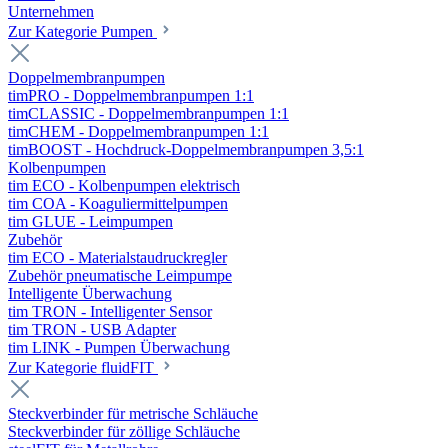
Unternehmen
Zur Kategorie Pumpen
Doppelmembranpumpen
timPRO - Doppelmembranpumpen 1:1
timCLASSIC - Doppelmembranpumpen 1:1
timCHEM - Doppelmembranpumpen 1:1
timBOOST - Hochdruck-Doppelmembranpumpen 3,5:1
Kolbenpumpen
tim ECO - Kolbenpumpen elektrisch
tim COA - Koaguliermittelpumpen
tim GLUE - Leimpumpen
Zubehör
tim ECO - Materialstaudruckregler
Zubehör pneumatische Leimpumpe
Intelligente Überwachung
tim TRON - Intelligenter Sensor
tim TRON - USB Adapter
tim LINK - Pumpen Überwachung
Zur Kategorie fluidFIT
Steckverbinder für metrische Schläuche
Steckverbinder für zöllige Schläuche