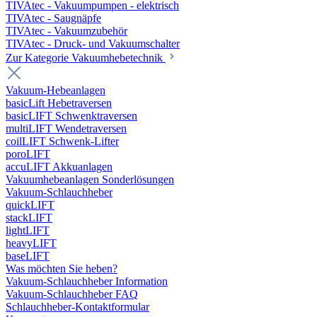
TIVAtec - Vakuumpumpen - elektrisch
TIVAtec - Saugnäpfe
TIVAtec - Vakuumzubehör
TIVAtec - Druck- und Vakuumschalter
Zur Kategorie Vakuumhebetechnik
Vakuum-Hebeanlagen
basicLift Hebetraversen
basicLIFT Schwenktraversen
multiLIFT Wendetraversen
coilLIFT Schwenk-Lifter
poroLIFT
accuLIFT Akkuanlagen
Vakuumhebeanlagen Sonderlösungen
Vakuum-Schlauchheber
quickLIFT
stackLIFT
lightLIFT
heavyLIFT
baseLIFT
Was möchten Sie heben?
Vakuum-Schlauchheber Information
Vakuum-Schlauchheber FAQ
Schlauchheber-Kontaktformular