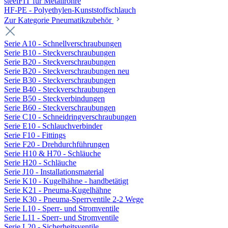
steelFIT für Metallrohre
HF-PE - Polyethylen-Kunststoffschlauch
Zur Kategorie Pneumatikzubehör
Serie A10 - Schnellverschraubungen
Serie B10 - Steckverschraubungen
Serie B20 - Steckverschraubungen
Serie B20 - Steckverschraubungen neu
Serie B30 - Steckverschraubungen
Serie B40 - Steckverschraubungen
Serie B50 - Steckverbindungen
Serie B60 - Steckverschraubungen
Serie C10 - Schneidringverschraubungen
Serie E10 - Schlauchverbinder
Serie F10 - Fittings
Serie F20 - Drehdurchführungen
Serie H10 & H70 - Schläuche
Serie H20 - Schläuche
Serie J10 - Installationsmaterial
Serie K10 - Kugelhähne - handbetätigt
Serie K21 - Pneuma-Kugelhähne
Serie K30 - Pneuma-Sperrventile 2-2 Wege
Serie L10 - Sperr- und Stromventile
Serie L11 - Sperr- und Stromventile
Serie L20 - Sicherheitsventile