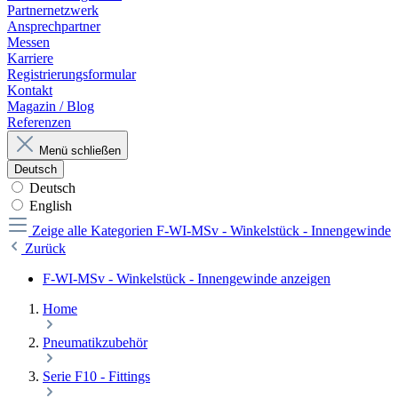
Partnernetzwerk
Ansprechpartner
Messen
Karriere
Registrierungsformular
Kontakt
Magazin / Blog
Referenzen
Menü schließen
Deutsch
Deutsch
English
Zeige alle Kategorien
F-WI-MSv - Winkelstück - Innengewinde
Zurück
F-WI-MSv - Winkelstück - Innengewinde anzeigen
Home
Pneumatikzubehör
Serie F10 - Fittings