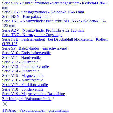
Serie SZV - Kurzhubzylinder - verdrehgesichert - Kolben-Ø 20-63
mm
Serie FZ - Führungszylinder - Kolben-Ø 16-63 mm
Serie NZN - Kompaktzylinder
Serie TNC - Normzylinder Profilrohr ISO 15552 - Kolben-Ø 32-
125 mm
Serie AZV - Normzylinder Profilrohr ø 32-125 mm
Serie TNZ - Normzylinder Zugstange
Serie FSE - Feststelleinheit - bei Druckabfall blockierend - Kolben-
Ø 32-125
Serie SP - Balgzylinder - einfachwirkend
Serie V10 - Endschalterventile
Serie V11 - Handventile
Serie V12 - Fußventile
Serie V13 - Pneumatikventile
Serie V14 - Pilotventile
Serie V15 - Magnetventile
Serie V16 - Namurventile
Serie V17 - Funktionsventile
Serie V18 - Sonderventile
Serie V19 - Magnetventile - Basic-Line
Zur Kategorie Vakuumtechnik
TIVAtec - Vakuumpumpen - pneumatisch