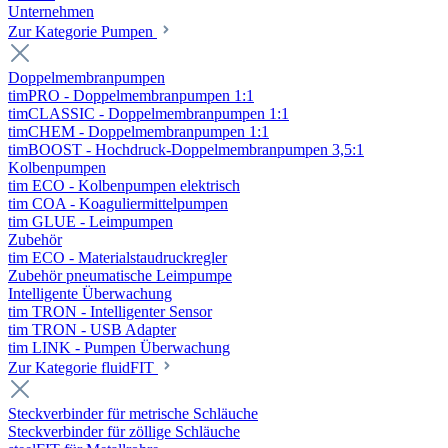
Unternehmen
Zur Kategorie Pumpen
Doppelmembranpumpen
timPRO - Doppelmembranpumpen 1:1
timCLASSIC - Doppelmembranpumpen 1:1
timCHEM - Doppelmembranpumpen 1:1
timBOOST - Hochdruck-Doppelmembranpumpen 3,5:1
Kolbenpumpen
tim ECO - Kolbenpumpen elektrisch
tim COA - Koaguliermittelpumpen
tim GLUE - Leimpumpen
Zubehör
tim ECO - Materialstaudruckregler
Zubehör pneumatische Leimpumpe
Intelligente Überwachung
tim TRON - Intelligenter Sensor
tim TRON - USB Adapter
tim LINK - Pumpen Überwachung
Zur Kategorie fluidFIT
Steckverbinder für metrische Schläuche
Steckverbinder für zöllige Schläuche