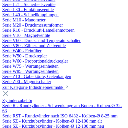
Serie L21 - Sicherheitsventile
Serie L30 - Funktionsventile
Serie L40 - Schnellkupplungen
Serie M10 - Manometer
Serie M20 - Druckmessumformer
Serie R10 - Druckluft-Lamellenmotoren
Serie V10 - Magnetventile
Serie V60 - Druck- und Temperaturschalter
Serie V80 - Zähler- und Zeitventile
Serie W40 - Feinfilter
Serie W50 - Druckregler
Serie W60 - Proportionaldruckregler
Serie W75 - Wartungseinheiten
Serie W85 - Wartungseinheiten
Serie Z10 - Gabelköpfe, Gelenkaugen
Serie Z90 - Magnetschalter
Zur Kategorie Industriepneumatik
Zylinderzubehör
Serie R - Rundzylinder - Schwenkauge am Boden - Kolben-Ø 32-
63
Serie RST - Rundzylinder nach ISO 6432 - Kolben-Ø 8-25 mm
Serie SZ - Kurzhubzylinder - Kolben-Ø 12-100 mm alt
Serie SZ - Kurzhubzylinder - Kolben-Ø 12-100 mm neu