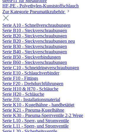
steelFIT für Metallrohre
HF-PE - Polyethylen-Kunststoffschlauch
Zur Kategorie Pneumatikzubehör
Serie A10 - Schnellverschraubungen
Serie B10 - Steckverschraubungen
Serie B20 - Steckverschraubungen
Serie B20 - Steckverschraubungen neu
Serie B30 - Steckverschraubungen
Serie B40 - Steckverschraubungen
Serie B50 - Steckverbindungen
Serie B60 - Steckverschraubungen
Serie C10 - Schneidringverschraubungen
Serie E10 - Schlauchverbinder
Serie F10 - Fittings
Serie F20 - Drehdurchführungen
Serie H10 & H70 - Schläuche
Serie H20 - Schläuche
Serie J10 - Installationsmaterial
Serie K10 - Kugelhähne - handbetätigt
Serie K21 - Pneuma-Kugelhähne
Serie K30 - Pneuma-Sperrventile 2-2 Wege
Serie L10 - Sperr- und Stromventile
Serie L11 - Sperr- und Stromventile
Serie L20 - Sicherheitsventile