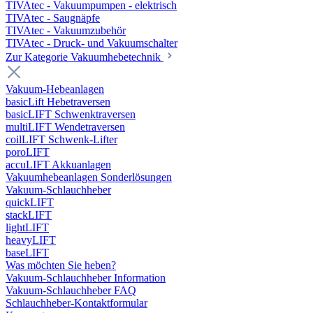
TIVAtec - Vakuumpumpen - elektrisch
TIVAtec - Saugnäpfe
TIVAtec - Vakuumzubehör
TIVAtec - Druck- und Vakuumschalter
Zur Kategorie Vakuumhebetechnik
Vakuum-Hebeanlagen
basicLift Hebetraversen
basicLIFT Schwenktraversen
multiLIFT Wendetraversen
coilLIFT Schwenk-Lifter
poroLIFT
accuLIFT Akkuanlagen
Vakuumhebeanlagen Sonderlösungen
Vakuum-Schlauchheber
quickLIFT
stackLIFT
lightLIFT
heavyLIFT
baseLIFT
Was möchten Sie heben?
Vakuum-Schlauchheber Information
Vakuum-Schlauchheber FAQ
Schlauchheber-Kontaktformular