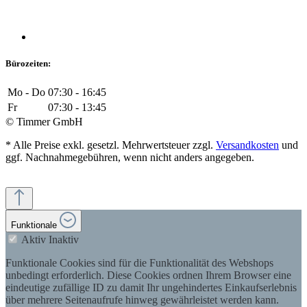
Bürozeiten:
Mo - Do
07:30 - 16:45
Fr
07:30 - 13:45
© Timmer GmbH
* Alle Preise exkl. gesetzl. Mehrwertsteuer zzgl.
Versandkosten
und
ggf. Nachnahmegebühren, wenn nicht anders angegeben.
Funktionale
Aktiv
Inaktiv
Funktionale Cookies sind für die Funktionalität des Webshops
unbedingt erforderlich. Diese Cookies ordnen Ihrem Browser eine
eindeutige zufällige ID zu damit Ihr ungehindertes Einkaufserlebnis
über mehrere Seitenaufrufe hinweg gewährleistet werden kann.