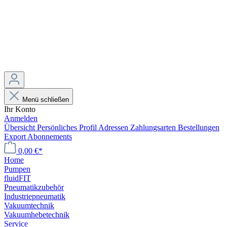
Menü schließen
Ihr Konto
Anmelden
Übersicht
Persönliches Profil
Adressen
Zahlungsarten
Bestellungen
Export
Abonnements
0,00 €*
Home
Pumpen
fluidFIT
Pneumatikzubehör
Industriepneumatik
Vakuumtechnik
Vakuumhebetechnik
Service