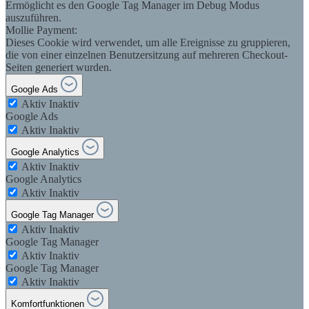
Ermöglicht es den Google Tag Manager im Debug Modus
auszuführen.
Mollie Payment:
Dieses Cookie wird verwendet, um alle Ereignisse zu gruppieren,
die von einer einzelnen Benutzersitzung auf mehreren Checkout-
Seiten generiert wurden.
Google Ads
Aktiv
Inaktiv
Google Ads
Aktiv
Inaktiv
Google Analytics
Aktiv
Inaktiv
Google Analytics
Aktiv
Inaktiv
Google Tag Manager
Aktiv
Inaktiv
Google Tag Manager
Aktiv
Inaktiv
Google Tag Manager
Aktiv
Inaktiv
Komfortfunktionen