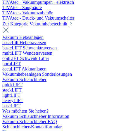
TIVAtec - Vakuumpumpen - elektrisch
TIVAtec - Saugnäpfe
TIVAtec - Vakuumzubehör
TIVAtec - Druck- und Vakuumschalter
Zur Kategorie Vakuumhebetechnik
Vakuum-Hebeanlagen
basicLift Hebetraversen
basicLIFT Schwenktraversen
multiLIFT Wendetraversen
coilLIFT Schwenk-Lifter
poroLIFT
accuLIFT Akkuanlagen
Vakuumhebeanlagen Sonderlösungen
Vakuum-Schlauchheber
quickLIFT
stackLIFT
lightLIFT
heavyLIFT
baseLIFT
Was möchten Sie heben?
Vakuum-Schlauchheber Information
Vakuum-Schlauchheber FAQ
Schlauchheber-Kontaktformular