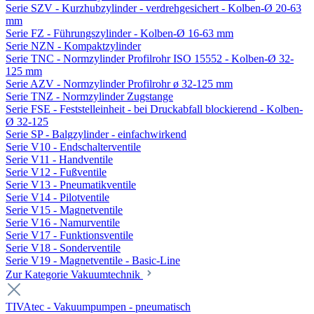
Serie SZV - Kurzhubzylinder - verdrehgesichert - Kolben-Ø 20-63
mm
Serie FZ - Führungszylinder - Kolben-Ø 16-63 mm
Serie NZN - Kompaktzylinder
Serie TNC - Normzylinder Profilrohr ISO 15552 - Kolben-Ø 32-
125 mm
Serie AZV - Normzylinder Profilrohr ø 32-125 mm
Serie TNZ - Normzylinder Zugstange
Serie FSE - Feststelleinheit - bei Druckabfall blockierend - Kolben-
Ø 32-125
Serie SP - Balgzylinder - einfachwirkend
Serie V10 - Endschalterventile
Serie V11 - Handventile
Serie V12 - Fußventile
Serie V13 - Pneumatikventile
Serie V14 - Pilotventile
Serie V15 - Magnetventile
Serie V16 - Namurventile
Serie V17 - Funktionsventile
Serie V18 - Sonderventile
Serie V19 - Magnetventile - Basic-Line
Zur Kategorie Vakuumtechnik
TIVAtec - Vakuumpumpen - pneumatisch