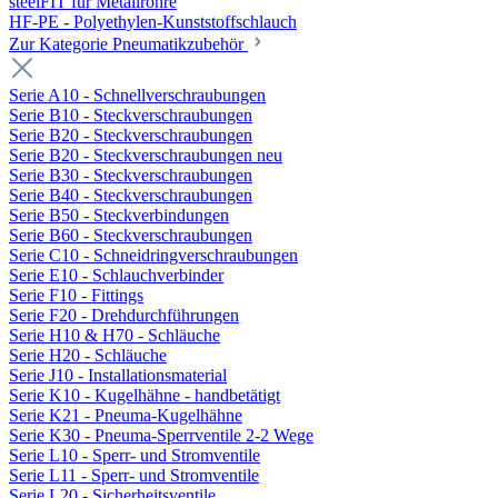
steelFIT für Metallrohre
HF-PE - Polyethylen-Kunststoffschlauch
Zur Kategorie Pneumatikzubehör
Serie A10 - Schnellverschraubungen
Serie B10 - Steckverschraubungen
Serie B20 - Steckverschraubungen
Serie B20 - Steckverschraubungen neu
Serie B30 - Steckverschraubungen
Serie B40 - Steckverschraubungen
Serie B50 - Steckverbindungen
Serie B60 - Steckverschraubungen
Serie C10 - Schneidringverschraubungen
Serie E10 - Schlauchverbinder
Serie F10 - Fittings
Serie F20 - Drehdurchführungen
Serie H10 & H70 - Schläuche
Serie H20 - Schläuche
Serie J10 - Installationsmaterial
Serie K10 - Kugelhähne - handbetätigt
Serie K21 - Pneuma-Kugelhähne
Serie K30 - Pneuma-Sperrventile 2-2 Wege
Serie L10 - Sperr- und Stromventile
Serie L11 - Sperr- und Stromventile
Serie L20 - Sicherheitsventile