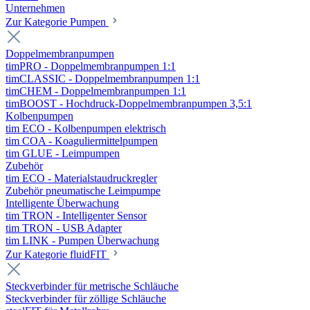
Unternehmen
Zur Kategorie Pumpen
Doppelmembranpumpen
timPRO - Doppelmembranpumpen 1:1
timCLASSIC - Doppelmembranpumpen 1:1
timCHEM - Doppelmembranpumpen 1:1
timBOOST - Hochdruck-Doppelmembranpumpen 3,5:1
Kolbenpumpen
tim ECO - Kolbenpumpen elektrisch
tim COA - Koaguliermittelpumpen
tim GLUE - Leimpumpen
Zubehör
tim ECO - Materialstaudruckregler
Zubehör pneumatische Leimpumpe
Intelligente Überwachung
tim TRON - Intelligenter Sensor
tim TRON - USB Adapter
tim LINK - Pumpen Überwachung
Zur Kategorie fluidFIT
Steckverbinder für metrische Schläuche
Steckverbinder für zöllige Schläuche