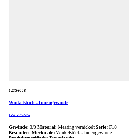
12356008
Winkelstück - Innengewinde
F-WI-3/8-MSv
Gewinde:
3/8
Material:
Messing vernickelt
Serie:
F10
Besondere Merkmale:
Winkelstück - Innengewinde