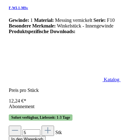
F-WI-1-MSv
Gewinde:
1
Material:
Messing vernickelt
Serie:
F10
Besondere Merkmale:
Winkelstück - Innengewinde
Produktspezifische Downloads:
Katalog
Preis pro Stück
12,24 €*
Abonnement
Sofort verfügbar, Lieferzeit: 1-3 Tage
Stk
In den Warenkorb