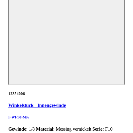
12354006
Winkelstück - Innengewinde
F-WI-1/8-MSv
Gewinde:
1/8
Material:
Messing vernickelt
Serie:
F10