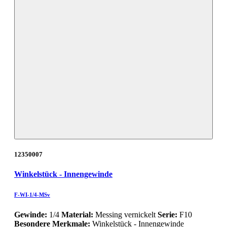
12350007
Winkelstück - Innengewinde
F-WI-1/4-MSv
Gewinde:
1/4
Material:
Messing vernickelt
Serie:
F10
Besondere Merkmale:
Winkelstück - Innengewinde