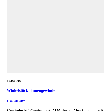
12350005
Winkelstück - Innengewinde
F-WI-M5-MSv
Gewinde:
M5
Gewindeart:
M
Material:
Messing vernickelt