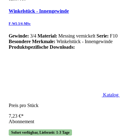
Winkelstück - Innengewinde
F-WI-3/4-MSv
Gewinde:
3/4
Material:
Messing vernickelt
Serie:
F10
Besondere Merkmale:
Winkelstück - Innengewinde
Produktspezifische Downloads:
Katalog
Preis pro Stück
7,23 €*
Abonnement
Sofort verfügbar, Lieferzeit: 1-3 Tage