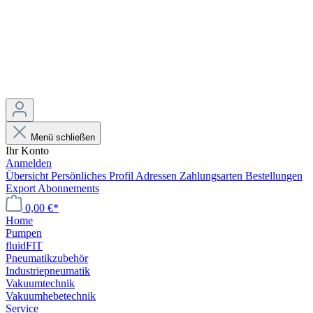
Menü schließen
Ihr Konto
Anmelden
Übersicht
Persönliches Profil
Adressen
Zahlungsarten
Bestellungen
Export
Abonnements
0,00 €*
Home
Pumpen
fluidFIT
Pneumatikzubehör
Industriepneumatik
Vakuumtechnik
Vakuumhebetechnik
Service