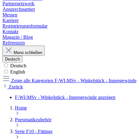
Partnernetzwerk
Ansprechpartner
Messen
Karriere
Registrierungsformular
Kontakt
Magazin / Blog
Referenzen
Menü schließen
Deutsch
Deutsch
English
Zeige alle Kategorien
F-WI-MSv - Winkelstück - Innengewinde
Zurück
F-WI-MSv - Winkelstück - Innengewinde anzeigen
Home
Pneumatikzubehör
Serie F10 - Fittings