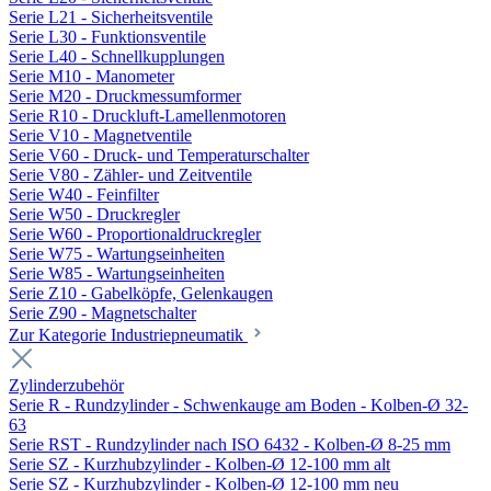
Serie L21 - Sicherheitsventile
Serie L30 - Funktionsventile
Serie L40 - Schnellkupplungen
Serie M10 - Manometer
Serie M20 - Druckmessumformer
Serie R10 - Druckluft-Lamellenmotoren
Serie V10 - Magnetventile
Serie V60 - Druck- und Temperaturschalter
Serie V80 - Zähler- und Zeitventile
Serie W40 - Feinfilter
Serie W50 - Druckregler
Serie W60 - Proportionaldruckregler
Serie W75 - Wartungseinheiten
Serie W85 - Wartungseinheiten
Serie Z10 - Gabelköpfe, Gelenkaugen
Serie Z90 - Magnetschalter
Zur Kategorie Industriepneumatik
Zylinderzubehör
Serie R - Rundzylinder - Schwenkauge am Boden - Kolben-Ø 32-
63
Serie RST - Rundzylinder nach ISO 6432 - Kolben-Ø 8-25 mm
Serie SZ - Kurzhubzylinder - Kolben-Ø 12-100 mm alt
Serie SZ - Kurzhubzylinder - Kolben-Ø 12-100 mm neu