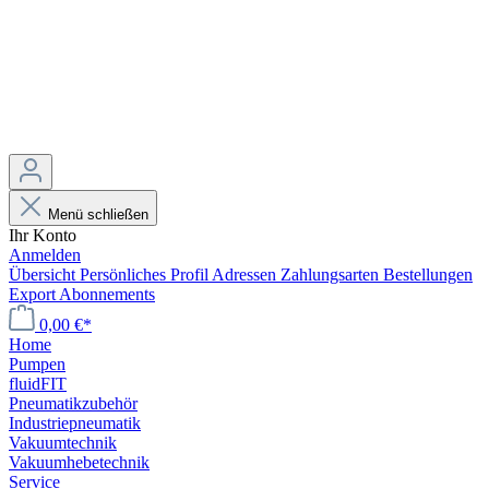
Menü schließen
Ihr Konto
Anmelden
Übersicht
Persönliches Profil
Adressen
Zahlungsarten
Bestellungen
Export
Abonnements
0,00 €*
Home
Pumpen
fluidFIT
Pneumatikzubehör
Industriepneumatik
Vakuumtechnik
Vakuumhebetechnik
Service