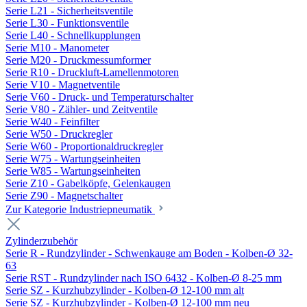
Serie L21 - Sicherheitsventile
Serie L30 - Funktionsventile
Serie L40 - Schnellkupplungen
Serie M10 - Manometer
Serie M20 - Druckmessumformer
Serie R10 - Druckluft-Lamellenmotoren
Serie V10 - Magnetventile
Serie V60 - Druck- und Temperaturschalter
Serie V80 - Zähler- und Zeitventile
Serie W40 - Feinfilter
Serie W50 - Druckregler
Serie W60 - Proportionaldruckregler
Serie W75 - Wartungseinheiten
Serie W85 - Wartungseinheiten
Serie Z10 - Gabelköpfe, Gelenkaugen
Serie Z90 - Magnetschalter
Zur Kategorie Industriepneumatik
Zylinderzubehör
Serie R - Rundzylinder - Schwenkauge am Boden - Kolben-Ø 32-
63
Serie RST - Rundzylinder nach ISO 6432 - Kolben-Ø 8-25 mm
Serie SZ - Kurzhubzylinder - Kolben-Ø 12-100 mm alt
Serie SZ - Kurzhubzylinder - Kolben-Ø 12-100 mm neu