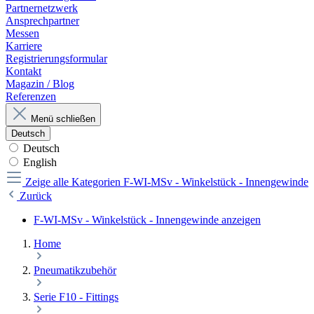
Partnernetzwerk
Ansprechpartner
Messen
Karriere
Registrierungsformular
Kontakt
Magazin / Blog
Referenzen
Menü schließen
Deutsch
Deutsch
English
Zeige alle Kategorien
F-WI-MSv - Winkelstück - Innengewinde
Zurück
F-WI-MSv - Winkelstück - Innengewinde anzeigen
Home
Pneumatikzubehör
Serie F10 - Fittings