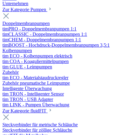
Unternehmen
Zur Kategorie Pumpen
Doppelmembranpumpen
timPRO - Doppelmembranpumpen 1:1
timCLASSIC - Doppelmembranpumpen 1:1
timCHEM - Doppelmembranpumpen 1:1
timBOOST - Hochdruck-Doppelmembranpumpen 3,5:1
Kolbenpumpen
tim ECO - Kolbenpumpen elektrisch
tim COA - Koaguliermittelpumpen
tim GLUE - Leimpumpen
Zubehör
tim ECO - Materialstaudruckregler
Zubehör pneumatische Leimpumpe
Intelligente Überwachung
tim TRON - Intelligenter Sensor
tim TRON - USB Adapter
tim LINK - Pumpen Überwachung
Zur Kategorie fluidFIT
Steckverbinder für metrische Schläuche
Steckverbinder für zöllige Schläuche