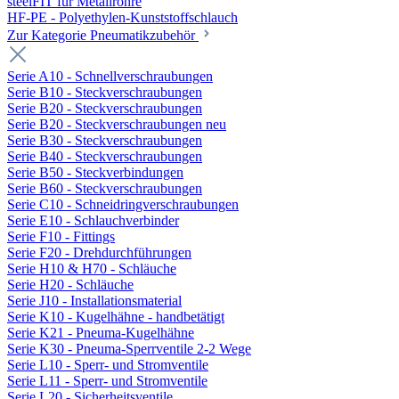
steelFIT für Metallrohre
HF-PE - Polyethylen-Kunststoffschlauch
Zur Kategorie Pneumatikzubehör
Serie A10 - Schnellverschraubungen
Serie B10 - Steckverschraubungen
Serie B20 - Steckverschraubungen
Serie B20 - Steckverschraubungen neu
Serie B30 - Steckverschraubungen
Serie B40 - Steckverschraubungen
Serie B50 - Steckverbindungen
Serie B60 - Steckverschraubungen
Serie C10 - Schneidringverschraubungen
Serie E10 - Schlauchverbinder
Serie F10 - Fittings
Serie F20 - Drehdurchführungen
Serie H10 & H70 - Schläuche
Serie H20 - Schläuche
Serie J10 - Installationsmaterial
Serie K10 - Kugelhähne - handbetätigt
Serie K21 - Pneuma-Kugelhähne
Serie K30 - Pneuma-Sperrventile 2-2 Wege
Serie L10 - Sperr- und Stromventile
Serie L11 - Sperr- und Stromventile
Serie L20 - Sicherheitsventile