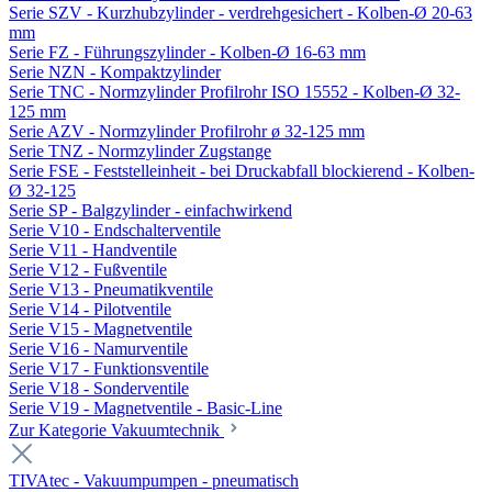
Serie SZV - Kurzhubzylinder - verdrehgesichert - Kolben-Ø 20-63
mm
Serie FZ - Führungszylinder - Kolben-Ø 16-63 mm
Serie NZN - Kompaktzylinder
Serie TNC - Normzylinder Profilrohr ISO 15552 - Kolben-Ø 32-
125 mm
Serie AZV - Normzylinder Profilrohr ø 32-125 mm
Serie TNZ - Normzylinder Zugstange
Serie FSE - Feststelleinheit - bei Druckabfall blockierend - Kolben-
Ø 32-125
Serie SP - Balgzylinder - einfachwirkend
Serie V10 - Endschalterventile
Serie V11 - Handventile
Serie V12 - Fußventile
Serie V13 - Pneumatikventile
Serie V14 - Pilotventile
Serie V15 - Magnetventile
Serie V16 - Namurventile
Serie V17 - Funktionsventile
Serie V18 - Sonderventile
Serie V19 - Magnetventile - Basic-Line
Zur Kategorie Vakuumtechnik
TIVAtec - Vakuumpumpen - pneumatisch