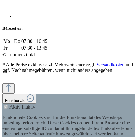
Bürozeiten:
Mo - Do
07:30 - 16:45
Fr
07:30 - 13:45
© Timmer GmbH
* Alle Preise exkl. gesetzl. Mehrwertsteuer zzgl.
Versandkosten
und
ggf. Nachnahmegebühren, wenn nicht anders angegeben.
Funktionale
Aktiv
Inaktiv
Funktionale Cookies sind für die Funktionalität des Webshops
unbedingt erforderlich. Diese Cookies ordnen Ihrem Browser eine
eindeutige zufällige ID zu damit Ihr ungehindertes Einkaufserlebnis
über mehrere Seitenaufrufe hinweg gewährleistet werden kann.