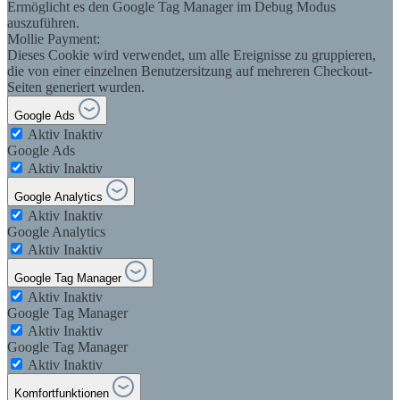
Ermöglicht es den Google Tag Manager im Debug Modus
auszuführen.
Mollie Payment:
Dieses Cookie wird verwendet, um alle Ereignisse zu gruppieren,
die von einer einzelnen Benutzersitzung auf mehreren Checkout-
Seiten generiert wurden.
Google Ads
Aktiv
Inaktiv
Google Ads
Aktiv
Inaktiv
Google Analytics
Aktiv
Inaktiv
Google Analytics
Aktiv
Inaktiv
Google Tag Manager
Aktiv
Inaktiv
Google Tag Manager
Aktiv
Inaktiv
Google Tag Manager
Aktiv
Inaktiv
Komfortfunktionen