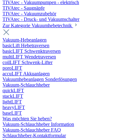
TIVAtec - Vakuumpumpen - elektrisch
TIVAtec - Saugnäpfe
TIVAtec - Vakuumzubehör
TIVAtec - Druck- und Vakuumschalter
Zur Kategorie Vakuumhebetechnik
Vakuum-Hebeanlagen
basicLift Hebetraversen
basicLIFT Schwenktraversen
multiLIFT Wendetraversen
coilLIFT Schwenk-Lifter
poroLIFT
accuLIFT Akkuanlagen
Vakuumhebeanlagen Sonderlösungen
Vakuum-Schlauchheber
quickLIFT
stackLIFT
lightLIFT
heavyLIFT
baseLIFT
Was möchten Sie heben?
Vakuum-Schlauchheber Information
Vakuum-Schlauchheber FAQ
Schlauchheber-Kontaktformular