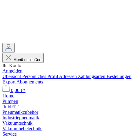
Menü schließen
Ihr Konto
Anmelden
Übersicht
Persönliches Profil
Adressen
Zahlungsarten
Bestellungen
Export
Abonnements
0,00 €*
Home
Pumpen
fluidFIT
Pneumatikzubehör
Industriepneumatik
Vakuumtechnik
Vakuumhebetechnik
Service