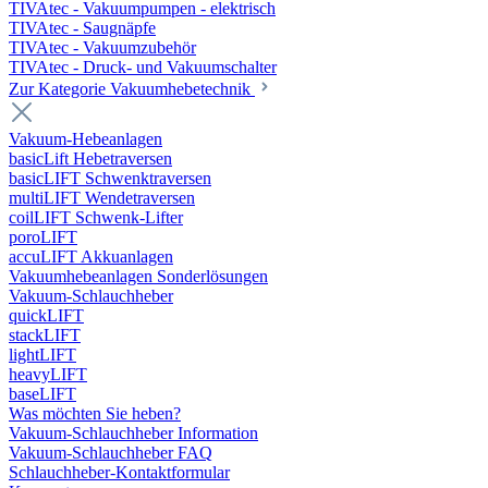
TIVAtec - Vakuumpumpen - elektrisch
TIVAtec - Saugnäpfe
TIVAtec - Vakuumzubehör
TIVAtec - Druck- und Vakuumschalter
Zur Kategorie Vakuumhebetechnik
Vakuum-Hebeanlagen
basicLift Hebetraversen
basicLIFT Schwenktraversen
multiLIFT Wendetraversen
coilLIFT Schwenk-Lifter
poroLIFT
accuLIFT Akkuanlagen
Vakuumhebeanlagen Sonderlösungen
Vakuum-Schlauchheber
quickLIFT
stackLIFT
lightLIFT
heavyLIFT
baseLIFT
Was möchten Sie heben?
Vakuum-Schlauchheber Information
Vakuum-Schlauchheber FAQ
Schlauchheber-Kontaktformular