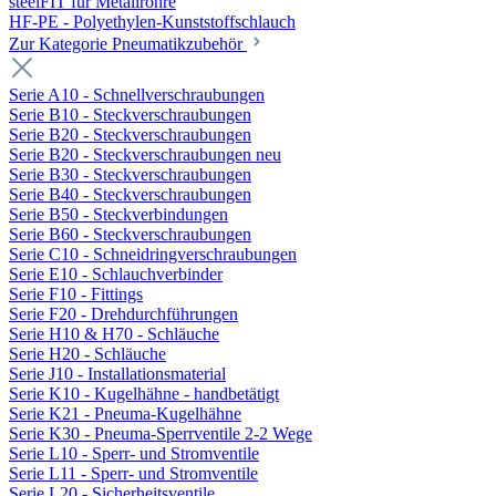
steelFIT für Metallrohre
HF-PE - Polyethylen-Kunststoffschlauch
Zur Kategorie Pneumatikzubehör
Serie A10 - Schnellverschraubungen
Serie B10 - Steckverschraubungen
Serie B20 - Steckverschraubungen
Serie B20 - Steckverschraubungen neu
Serie B30 - Steckverschraubungen
Serie B40 - Steckverschraubungen
Serie B50 - Steckverbindungen
Serie B60 - Steckverschraubungen
Serie C10 - Schneidringverschraubungen
Serie E10 - Schlauchverbinder
Serie F10 - Fittings
Serie F20 - Drehdurchführungen
Serie H10 & H70 - Schläuche
Serie H20 - Schläuche
Serie J10 - Installationsmaterial
Serie K10 - Kugelhähne - handbetätigt
Serie K21 - Pneuma-Kugelhähne
Serie K30 - Pneuma-Sperrventile 2-2 Wege
Serie L10 - Sperr- und Stromventile
Serie L11 - Sperr- und Stromventile
Serie L20 - Sicherheitsventile