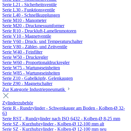
Serie L21 - Sicherheitsventile
Serie L30 - Funktionsventile
Serie L40 - Schnellkupplungen
Serie M10 - Manometer
Serie M20 - Druckmessumformer
Serie R10 - Druckluft-Lamellenmotoren
Serie V10 - Magnetventile
Serie V60 - Druck- und Temperaturschalter
Serie V80 - Zähler- und Zeitventile
Serie W40 - Feinfilter
Serie W50 - Druckregler
Serie W60 - Proportionaldruckregler
Serie W75 - Wartungseinheiten
Serie W85 - Wartungseinheiten
Serie Z10 - Gabelköpfe, Gelenkaugen
Serie Z90 - Magnetschalter
Zur Kategorie Industriepneumatik
Zylinderzubehör
Serie R - Rundzylinder - Schwenkauge am Boden - Kolben-Ø 32-
63
Serie RST - Rundzylinder nach ISO 6432 - Kolben-Ø 8-25 mm
Serie SZ - Kurzhubzylinder - Kolben-Ø 12-100 mm alt
Serie SZ - Kurzhubzylinder - Kolben-Ø 12-100 mm neu