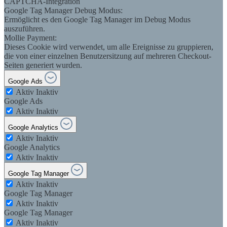
CAPTCHA-Integration
Google Tag Manager Debug Modus:
Ermöglicht es den Google Tag Manager im Debug Modus
auszuführen.
Mollie Payment:
Dieses Cookie wird verwendet, um alle Ereignisse zu gruppieren,
die von einer einzelnen Benutzersitzung auf mehreren Checkout-
Seiten generiert wurden.
Google Ads
Aktiv
Inaktiv
Google Ads
Aktiv
Inaktiv
Google Analytics
Aktiv
Inaktiv
Google Analytics
Aktiv
Inaktiv
Google Tag Manager
Aktiv
Inaktiv
Google Tag Manager
Aktiv
Inaktiv
Google Tag Manager
Aktiv
Inaktiv