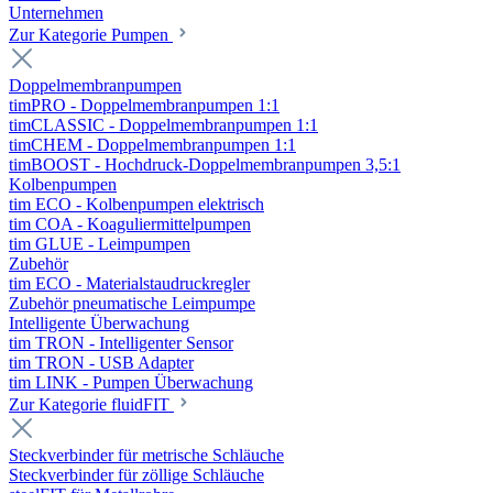
Unternehmen
Zur Kategorie Pumpen
Doppelmembranpumpen
timPRO - Doppelmembranpumpen 1:1
timCLASSIC - Doppelmembranpumpen 1:1
timCHEM - Doppelmembranpumpen 1:1
timBOOST - Hochdruck-Doppelmembranpumpen 3,5:1
Kolbenpumpen
tim ECO - Kolbenpumpen elektrisch
tim COA - Koaguliermittelpumpen
tim GLUE - Leimpumpen
Zubehör
tim ECO - Materialstaudruckregler
Zubehör pneumatische Leimpumpe
Intelligente Überwachung
tim TRON - Intelligenter Sensor
tim TRON - USB Adapter
tim LINK - Pumpen Überwachung
Zur Kategorie fluidFIT
Steckverbinder für metrische Schläuche
Steckverbinder für zöllige Schläuche