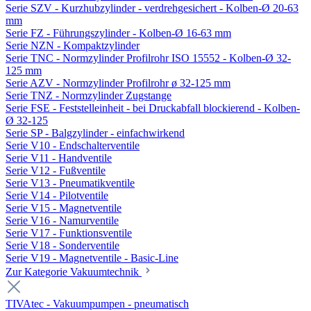
Serie SZV - Kurzhubzylinder - verdrehgesichert - Kolben-Ø 20-63
mm
Serie FZ - Führungszylinder - Kolben-Ø 16-63 mm
Serie NZN - Kompaktzylinder
Serie TNC - Normzylinder Profilrohr ISO 15552 - Kolben-Ø 32-
125 mm
Serie AZV - Normzylinder Profilrohr ø 32-125 mm
Serie TNZ - Normzylinder Zugstange
Serie FSE - Feststelleinheit - bei Druckabfall blockierend - Kolben-
Ø 32-125
Serie SP - Balgzylinder - einfachwirkend
Serie V10 - Endschalterventile
Serie V11 - Handventile
Serie V12 - Fußventile
Serie V13 - Pneumatikventile
Serie V14 - Pilotventile
Serie V15 - Magnetventile
Serie V16 - Namurventile
Serie V17 - Funktionsventile
Serie V18 - Sonderventile
Serie V19 - Magnetventile - Basic-Line
Zur Kategorie Vakuumtechnik
TIVAtec - Vakuumpumpen - pneumatisch