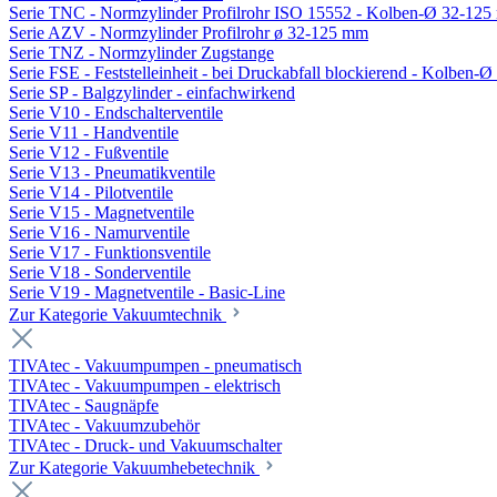
Serie TNC - Normzylinder Profilrohr ISO 15552 - Kolben-Ø 32-12
Serie AZV - Normzylinder Profilrohr ø 32-125 mm
Serie TNZ - Normzylinder Zugstange
Serie FSE - Feststelleinheit - bei Druckabfall blockierend - Kolben-
Serie SP - Balgzylinder - einfachwirkend
Serie V10 - Endschalterventile
Serie V11 - Handventile
Serie V12 - Fußventile
Serie V13 - Pneumatikventile
Serie V14 - Pilotventile
Serie V15 - Magnetventile
Serie V16 - Namurventile
Serie V17 - Funktionsventile
Serie V18 - Sonderventile
Serie V19 - Magnetventile - Basic-Line
Zur Kategorie Vakuumtechnik
TIVAtec - Vakuumpumpen - pneumatisch
TIVAtec - Vakuumpumpen - elektrisch
TIVAtec - Saugnäpfe
TIVAtec - Vakuumzubehör
TIVAtec - Druck- und Vakuumschalter
Zur Kategorie Vakuumhebetechnik