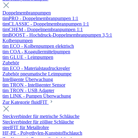
Doppelmembranpumpen
timPRO - Doppelmembranpumpen 1:1
timCLASSIC - Doppelmembranpumpen 1:1
timCHEM - Doppelmembranpumpen 1:1
timBOOST - Hochdruck-Doppelmembranpumpen 3,5:1
Kolbenpumpen
tim ECO - Kolbenpumpen elektrisch
tim COA - Koaguliermittelpumpen
tim GLUE - Leimpumpen
Zubehör
tim ECO - Materialstaudruckregler
Zubehör pneumatische Leimpumpe
Intelligente Überwachung
tim TRON - Intelligenter Sensor
tim TRON - USB Adapter
tim LINK - Pumpen Überwachung
Zur Kategorie fluidFIT
Steckverbinder für metrische Schläuche
Steckverbinder für zöllige Schläuche
steelFIT für Metallrohre
HF-PE - Polyethylen-Kunststoffschlauch