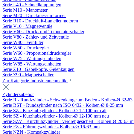
Serie L40 - Schnellkupplungen
Serie M10 - Manometer
Serie M20 - Druckmessumformer
Serie R10 - Druckluft-Lamellenmotoren
Serie V10 - Magnetventile
Serie V60 - Druck- und Temperaturschalter
Serie V80 - Zähler- und Zeitventile
Serie W40 - Feinfilter
Serie W50 - Druckregler
Serie W60 - Proportionaldruckregler
Serie W75 - Wartungseinheiten
Serie W85 - Wartungseinheiten
Serie Z10 - Gabelköpfe, Gelenkaugen
Serie Z90 - Magnetschalter
Zur Kategorie Industriepneumatik
Zylinderzubehör
Serie R - Rundzylinder - Schwenkauge am Boden - Kolben-Ø 32-63
Serie RST - Rundzylinder nach ISO 6432 - Kolben-Ø 8-25 mm
Serie SZ - Kurzhubzylinder - Kolben-Ø 12-100 mm alt
Serie SZ - Kurzhubzylinder - Kolben-Ø 12-100 mm neu
Serie SZV - Kurzhubzylinder - verdrehgesichert - Kolben-Ø 20-63 
Serie FZ - Führungszylinder - Kolben-Ø 16-63 mm
Serie NZN - Kompaktzylinder