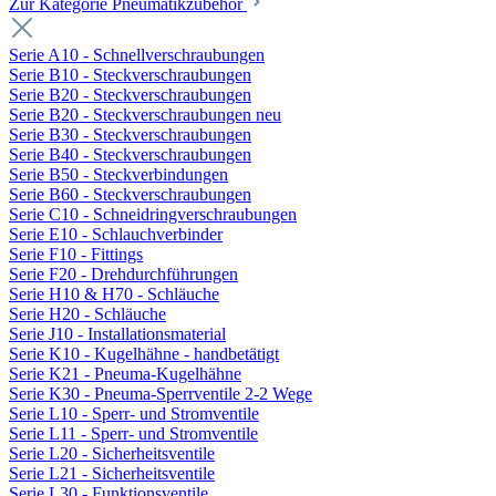
Zur Kategorie Pneumatikzubehör
Serie A10 - Schnellverschraubungen
Serie B10 - Steckverschraubungen
Serie B20 - Steckverschraubungen
Serie B20 - Steckverschraubungen neu
Serie B30 - Steckverschraubungen
Serie B40 - Steckverschraubungen
Serie B50 - Steckverbindungen
Serie B60 - Steckverschraubungen
Serie C10 - Schneidringverschraubungen
Serie E10 - Schlauchverbinder
Serie F10 - Fittings
Serie F20 - Drehdurchführungen
Serie H10 & H70 - Schläuche
Serie H20 - Schläuche
Serie J10 - Installationsmaterial
Serie K10 - Kugelhähne - handbetätigt
Serie K21 - Pneuma-Kugelhähne
Serie K30 - Pneuma-Sperrventile 2-2 Wege
Serie L10 - Sperr- und Stromventile
Serie L11 - Sperr- und Stromventile
Serie L20 - Sicherheitsventile
Serie L21 - Sicherheitsventile
Serie L30 - Funktionsventile