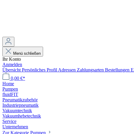
Menü schließen
Ihr Konto
Anmelden
Übersicht
Persönliches Profil
Adressen
Zahlungsarten
Bestellungen
E
0,00 €*
Home
Pumpen
fluidFIT
Pneumatikzubehör
Industriepneumatik
Vakuumtechnik
Vakuumhebetechnik
Service
Unternehmen
Zur Kategorie Pumpen