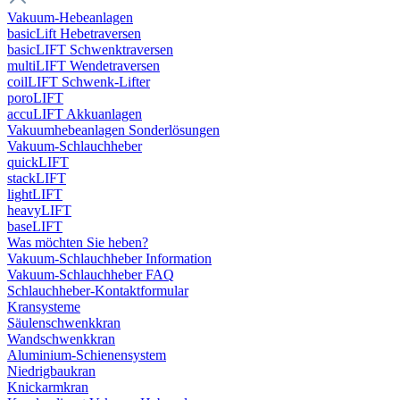
Vakuum-Hebeanlagen
basicLift Hebetraversen
basicLIFT Schwenktraversen
multiLIFT Wendetraversen
coilLIFT Schwenk-Lifter
poroLIFT
accuLIFT Akkuanlagen
Vakuumhebeanlagen Sonderlösungen
Vakuum-Schlauchheber
quickLIFT
stackLIFT
lightLIFT
heavyLIFT
baseLIFT
Was möchten Sie heben?
Vakuum-Schlauchheber Information
Vakuum-Schlauchheber FAQ
Schlauchheber-Kontaktformular
Kransysteme
Säulenschwenkkran
Wandschwenkkran
Aluminium-Schienensystem
Niedrigbaukran
Knickarmkran