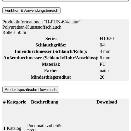
Funktion & Anwendungsbereich
Produktinformationen "H-PUN-6/4-natur"
Polyurethan-Kunststoffschlauch
Rolle á 50 m
Serie:
H10/20
Schlauchgröße:
6/4
Innendurchmesser (Schlauch/Rohr):
4 mm
Außendurchmesser (Schlauch/Rohr/Anschluss):
6 mm
Material:
PU
Farbe:
natur
Mindestbiegeradius:
20
Produktspezifische Downloads
#
Kategorie
Beschreibung
Download
Pneumatikzubehör
1
Katalog
2024