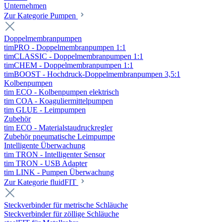
Unternehmen
Zur Kategorie Pumpen
Doppelmembranpumpen
timPRO - Doppelmembranpumpen 1:1
timCLASSIC - Doppelmembranpumpen 1:1
timCHEM - Doppelmembranpumpen 1:1
timBOOST - Hochdruck-Doppelmembranpumpen 3,5:1
Kolbenpumpen
tim ECO - Kolbenpumpen elektrisch
tim COA - Koaguliermittelpumpen
tim GLUE - Leimpumpen
Zubehör
tim ECO - Materialstaudruckregler
Zubehör pneumatische Leimpumpe
Intelligente Überwachung
tim TRON - Intelligenter Sensor
tim TRON - USB Adapter
tim LINK - Pumpen Überwachung
Zur Kategorie fluidFIT
Steckverbinder für metrische Schläuche
Steckverbinder für zöllige Schläuche