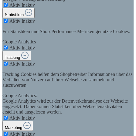
Aktiv
Inaktiv
Statistiken
Aktiv
Inaktiv
Für Statistiken und Shop-Performance-Metriken genutzte Cookies.
Google Analytics
Aktiv
Inaktiv
Tracking
Aktiv
Inaktiv
Tracking Cookies helfen dem Shopbetreiber Informationen über das
Verhalten von Nutzern auf ihrer Webseite zu sammeln und
auszuwerten.
Google Analytics:
Google Analytics wird zur der Datenverkehranalyse der Webseite
eingesetzt. Dabei können Statistiken über Webseitenaktivitäten
erstellt und ausgelesen werden.
Aktiv
Inaktiv
Marketing
Aktiv
Inaktiv