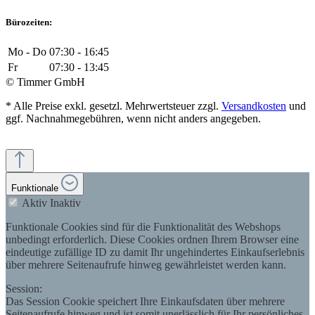
Bürozeiten:
Mo - Do
07:30 - 16:45
Fr
07:30 - 13:45
© Timmer GmbH
* Alle Preise exkl. gesetzl. Mehrwertsteuer zzgl.
Versandkosten
und
ggf. Nachnahmegebühren, wenn nicht anders angegeben.
Funktionale
Aktiv
Inaktiv
Funktionale Cookies sind für die Funktionalität des Webshops
unbedingt erforderlich. Diese Cookies ordnen Ihrem Browser eine
eindeutige zufällige ID zu damit Ihr ungehindertes Einkaufserlebnis
über mehrere Seitenaufrufe hinweg gewährleistet werden kann.
Session:
Das Session Cookie speichert Ihre Einkaufsdaten über mehrere
Seitenaufrufe hinweg und ist somit unerlässlich für Ihr persönliches