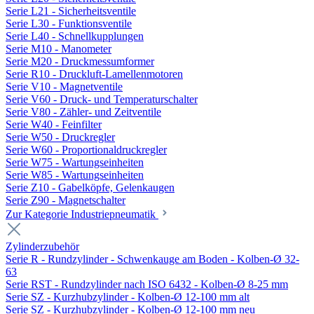
Serie L21 - Sicherheitsventile
Serie L30 - Funktionsventile
Serie L40 - Schnellkupplungen
Serie M10 - Manometer
Serie M20 - Druckmessumformer
Serie R10 - Druckluft-Lamellenmotoren
Serie V10 - Magnetventile
Serie V60 - Druck- und Temperaturschalter
Serie V80 - Zähler- und Zeitventile
Serie W40 - Feinfilter
Serie W50 - Druckregler
Serie W60 - Proportionaldruckregler
Serie W75 - Wartungseinheiten
Serie W85 - Wartungseinheiten
Serie Z10 - Gabelköpfe, Gelenkaugen
Serie Z90 - Magnetschalter
Zur Kategorie Industriepneumatik
Zylinderzubehör
Serie R - Rundzylinder - Schwenkauge am Boden - Kolben-Ø 32-
63
Serie RST - Rundzylinder nach ISO 6432 - Kolben-Ø 8-25 mm
Serie SZ - Kurzhubzylinder - Kolben-Ø 12-100 mm alt
Serie SZ - Kurzhubzylinder - Kolben-Ø 12-100 mm neu