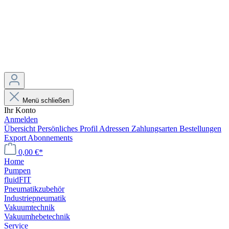
Menü schließen
Ihr Konto
Anmelden
Übersicht
Persönliches Profil
Adressen
Zahlungsarten
Bestellungen
Export
Abonnements
0,00 €*
Home
Pumpen
fluidFIT
Pneumatikzubehör
Industriepneumatik
Vakuumtechnik
Vakuumhebetechnik
Service