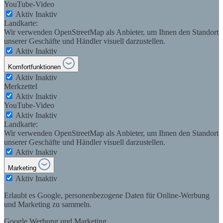
YouTube-Video
Aktiv
Inaktiv
Landkarte:
Wir verwenden OpenStreetMap als Anbieter, um Ihnen den Standort
unserer Geschäfte und Händler visuell darzustellen.
Aktiv
Inaktiv
Komfortfunktionen
Aktiv
Inaktiv
Merkzettel
Aktiv
Inaktiv
YouTube-Video
Aktiv
Inaktiv
Landkarte:
Wir verwenden OpenStreetMap als Anbieter, um Ihnen den Standort
unserer Geschäfte und Händler visuell darzustellen.
Aktiv
Inaktiv
Marketing
Aktiv
Inaktiv
Erlaubt es Google, personenbezogene Daten für Online-Werbung
und Marketing zu sammeln.
Google Werbung und Marketing