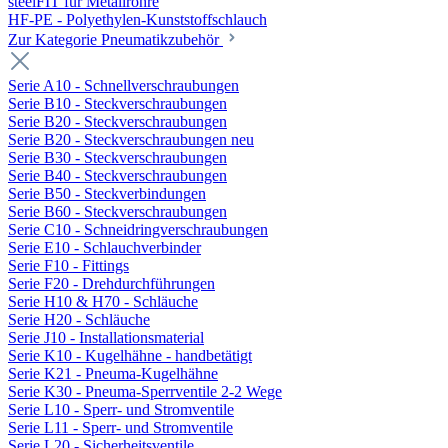
steelFIT für Metallrohre
HF-PE - Polyethylen-Kunststoffschlauch
Zur Kategorie Pneumatikzubehör
Serie A10 - Schnellverschraubungen
Serie B10 - Steckverschraubungen
Serie B20 - Steckverschraubungen
Serie B20 - Steckverschraubungen neu
Serie B30 - Steckverschraubungen
Serie B40 - Steckverschraubungen
Serie B50 - Steckverbindungen
Serie B60 - Steckverschraubungen
Serie C10 - Schneidringverschraubungen
Serie E10 - Schlauchverbinder
Serie F10 - Fittings
Serie F20 - Drehdurchführungen
Serie H10 & H70 - Schläuche
Serie H20 - Schläuche
Serie J10 - Installationsmaterial
Serie K10 - Kugelhähne - handbetätigt
Serie K21 - Pneuma-Kugelhähne
Serie K30 - Pneuma-Sperrventile 2-2 Wege
Serie L10 - Sperr- und Stromventile
Serie L11 - Sperr- und Stromventile
Serie L20 - Sicherheitsventile