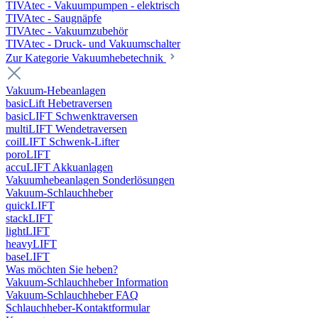
TIVAtec - Vakuumpumpen - elektrisch
TIVAtec - Saugnäpfe
TIVAtec - Vakuumzubehör
TIVAtec - Druck- und Vakuumschalter
Zur Kategorie Vakuumhebetechnik
Vakuum-Hebeanlagen
basicLift Hebetraversen
basicLIFT Schwenktraversen
multiLIFT Wendetraversen
coilLIFT Schwenk-Lifter
poroLIFT
accuLIFT Akkuanlagen
Vakuumhebeanlagen Sonderlösungen
Vakuum-Schlauchheber
quickLIFT
stackLIFT
lightLIFT
heavyLIFT
baseLIFT
Was möchten Sie heben?
Vakuum-Schlauchheber Information
Vakuum-Schlauchheber FAQ
Schlauchheber-Kontaktformular