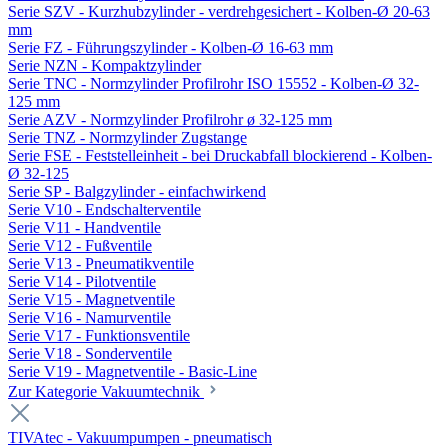
Serie SZV - Kurzhubzylinder - verdrehgesichert - Kolben-Ø 20-63
mm
Serie FZ - Führungszylinder - Kolben-Ø 16-63 mm
Serie NZN - Kompaktzylinder
Serie TNC - Normzylinder Profilrohr ISO 15552 - Kolben-Ø 32-
125 mm
Serie AZV - Normzylinder Profilrohr ø 32-125 mm
Serie TNZ - Normzylinder Zugstange
Serie FSE - Feststelleinheit - bei Druckabfall blockierend - Kolben-
Ø 32-125
Serie SP - Balgzylinder - einfachwirkend
Serie V10 - Endschalterventile
Serie V11 - Handventile
Serie V12 - Fußventile
Serie V13 - Pneumatikventile
Serie V14 - Pilotventile
Serie V15 - Magnetventile
Serie V16 - Namurventile
Serie V17 - Funktionsventile
Serie V18 - Sonderventile
Serie V19 - Magnetventile - Basic-Line
Zur Kategorie Vakuumtechnik
TIVAtec - Vakuumpumpen - pneumatisch