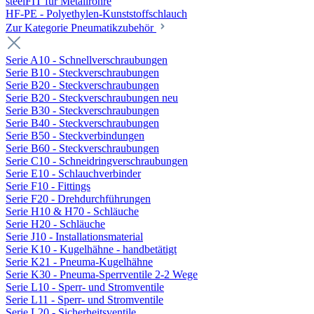
steelFIT für Metallrohre
HF-PE - Polyethylen-Kunststoffschlauch
Zur Kategorie Pneumatikzubehör
Serie A10 - Schnellverschraubungen
Serie B10 - Steckverschraubungen
Serie B20 - Steckverschraubungen
Serie B20 - Steckverschraubungen neu
Serie B30 - Steckverschraubungen
Serie B40 - Steckverschraubungen
Serie B50 - Steckverbindungen
Serie B60 - Steckverschraubungen
Serie C10 - Schneidringverschraubungen
Serie E10 - Schlauchverbinder
Serie F10 - Fittings
Serie F20 - Drehdurchführungen
Serie H10 & H70 - Schläuche
Serie H20 - Schläuche
Serie J10 - Installationsmaterial
Serie K10 - Kugelhähne - handbetätigt
Serie K21 - Pneuma-Kugelhähne
Serie K30 - Pneuma-Sperrventile 2-2 Wege
Serie L10 - Sperr- und Stromventile
Serie L11 - Sperr- und Stromventile
Serie L20 - Sicherheitsventile