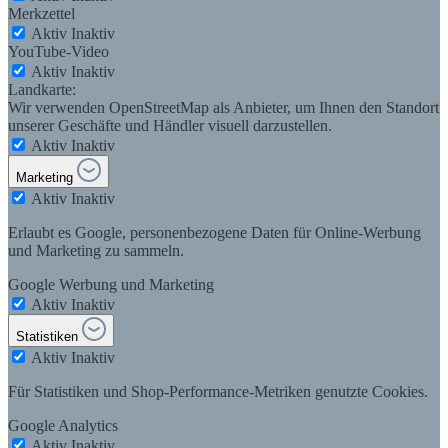
Merkzettel
Aktiv
Inaktiv
YouTube-Video
Aktiv
Inaktiv
Landkarte:
Wir verwenden OpenStreetMap als Anbieter, um Ihnen den Standort
unserer Geschäfte und Händler visuell darzustellen.
Aktiv
Inaktiv
Marketing
Aktiv
Inaktiv
Erlaubt es Google, personenbezogene Daten für Online-Werbung
und Marketing zu sammeln.
Google Werbung und Marketing
Aktiv
Inaktiv
Statistiken
Aktiv
Inaktiv
Für Statistiken und Shop-Performance-Metriken genutzte Cookies.
Google Analytics
Aktiv
Inaktiv