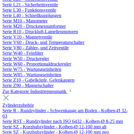
Serie L21 - Sicherheitsventile
Serie L30 - Funktionsventile
Serie L40 - Schnellkupplungen
Serie M10 - Manometer
Serie M20 - Druckmessumformer
Serie R10 - Druckluft-Lamellenmotoren
Serie V10 - Magnetventile
Serie V60 - Druck- und Temperaturschalter
Serie V80 - Zähler- und Zeitventile
Serie W40 - Feinfilter
Serie W50 - Druckregler
Serie W60 - Proportionaldruckregler
Serie W75 - Wartungseinheiten
Serie W85 - Wartungseinheiten
Serie Z10 - Gabelköpfe, Gelenkaugen
Serie Z90 - Magnetschalter
Zur Kategorie Industriepneumatik
Zylinderzubehör
Serie R - Rundzylinder - Schwenkauge am Boden - Kolben-Ø 32-
63
Serie RST - Rundzylinder nach ISO 6432 - Kolben-Ø 8-25 mm
Serie SZ - Kurzhubzylinder - Kolben-Ø 12-100 mm alt
Serie SZ - Kurzhubzylinder - Kolben-Ø 12-100 mm neu