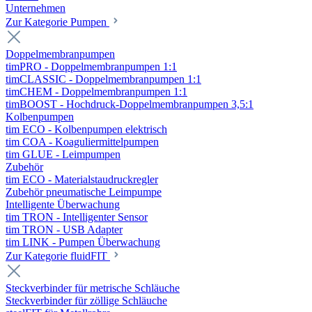
Unternehmen
Zur Kategorie Pumpen
Doppelmembranpumpen
timPRO - Doppelmembranpumpen 1:1
timCLASSIC - Doppelmembranpumpen 1:1
timCHEM - Doppelmembranpumpen 1:1
timBOOST - Hochdruck-Doppelmembranpumpen 3,5:1
Kolbenpumpen
tim ECO - Kolbenpumpen elektrisch
tim COA - Koaguliermittelpumpen
tim GLUE - Leimpumpen
Zubehör
tim ECO - Materialstaudruckregler
Zubehör pneumatische Leimpumpe
Intelligente Überwachung
tim TRON - Intelligenter Sensor
tim TRON - USB Adapter
tim LINK - Pumpen Überwachung
Zur Kategorie fluidFIT
Steckverbinder für metrische Schläuche
Steckverbinder für zöllige Schläuche