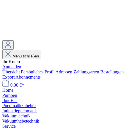
Menü schließen
Ihr Konto
Anmelden
Übersicht
Persönliches Profil
Adressen
Zahlungsarten
Bestellungen
Export
Abonnements
0,00 €*
Home
Pumpen
fluidFIT
Pneumatikzubehör
Industriepneumatik
Vakuumtechnik
Vakuumhebetechnik
Service