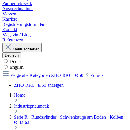
Partnernetzwerk
Ansprechpartner
Messen
Karriere
Registrierungsformular
Kontakt
Magazin / Blog
Referenzen
Menü schließen
Deutsch
Deutsch
English
Zeige alle Kategorien
ZHO-RK6 - Ø50
Zurück
ZHO-RK6 - Ø50 anzeigen
Home
Industriepneumatik
Serie R - Rundzylinder - Schwenkauge am Boden - Kolben-
Ø 32-63