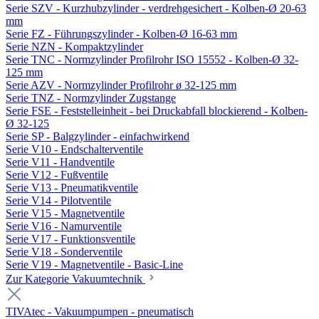
Serie SZV - Kurzhubzylinder - verdrehgesichert - Kolben-Ø 20-63
mm
Serie FZ - Führungszylinder - Kolben-Ø 16-63 mm
Serie NZN - Kompaktzylinder
Serie TNC - Normzylinder Profilrohr ISO 15552 - Kolben-Ø 32-
125 mm
Serie AZV - Normzylinder Profilrohr ø 32-125 mm
Serie TNZ - Normzylinder Zugstange
Serie FSE - Feststelleinheit - bei Druckabfall blockierend - Kolben-
Ø 32-125
Serie SP - Balgzylinder - einfachwirkend
Serie V10 - Endschalterventile
Serie V11 - Handventile
Serie V12 - Fußventile
Serie V13 - Pneumatikventile
Serie V14 - Pilotventile
Serie V15 - Magnetventile
Serie V16 - Namurventile
Serie V17 - Funktionsventile
Serie V18 - Sonderventile
Serie V19 - Magnetventile - Basic-Line
Zur Kategorie Vakuumtechnik
TIVAtec - Vakuumpumpen - pneumatisch