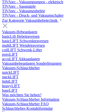
TIVAtec - Vakuumpumpen - elektrisch
TIVAtec - Saugnäpfe
TIVAtec - Vakuumzubehör
TIVAtec - Druck- und Vakuumschalter
Zur Kategorie Vakuumhebetechnik
Vakuum-Hebeanlagen
basicLift Hebetraversen
basicLIFT Schwenktraversen
multiLIFT Wendetraversen
coilLIFT Schwenk-Lifter
poroLIFT
accuLIFT Akkuanlagen
Vakuumhebeanlagen Sonderlösungen
Vakuum-Schlauchheber
quickLIFT
stackLIFT
lightLIFT
heavyLIFT
baseLIFT
Was möchten Sie heben?
Vakuum-Schlauchheber Information
Vakuum-Schlauchheber FAQ
Schlauchheber-Kontaktformular