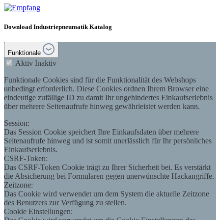
Download Industriepneumatik Katalog
Funktionale
Aktiv
Inaktiv
Funktionale Cookies sind für die Funktionalität des Webshops
unbedingt erforderlich. Diese Cookies ordnen Ihrem Browser eine
eindeutige zufällige ID zu damit Ihr ungehindertes Einkaufserlebnis
über mehrere Seitenaufrufe hinweg gewährleistet werden kann.
Session:
Das Session Cookie speichert Ihre Einkaufsdaten über mehrere
Seitenaufrufe hinweg und ist somit unerlässlich für Ihr persönliches
Einkaufserlebnis.
CSRF-Token:
Das CSRF-Token Cookie trägt zu Ihrer Sicherheit bei. Es verstärkt
die Absicherung bei Formularen gegen unerwünschte Hackangriffe.
Zeitzone:
Das Cookie wird verwendet um dem System die aktuelle Zeitzone
des Benutzers zur Verfügung zu stellen.
Cookie Einstellungen: