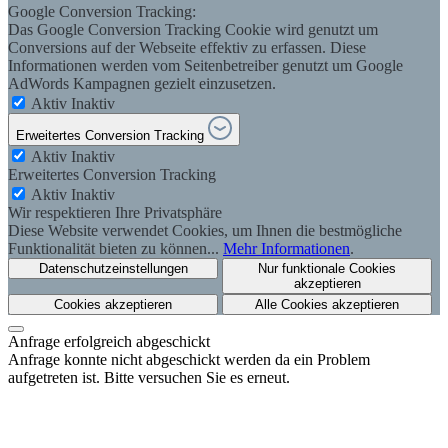
Google Conversion Tracking:
Das Google Conversion Tracking Cookie wird genutzt um
Conversions auf der Webseite effektiv zu erfassen. Diese
Informationen werden vom Seitenbetreiber genutzt um Google
AdWords Kampagnen gezielt einzusetzen.
Aktiv
Inaktiv
Erweitertes Conversion Tracking
Aktiv
Inaktiv
Erweitertes Conversion Tracking
Aktiv
Inaktiv
Wir respektieren Ihre Privatsphäre
Diese Website verwendet Cookies, um Ihnen die bestmögliche
Funktionalität bieten zu können...
Mehr Informationen
.
Datenschutzeinstellungen
Nur funktionale Cookies
akzeptieren
Cookies akzeptieren
Alle Cookies akzeptieren
Anfrage erfolgreich abgeschickt
Anfrage konnte nicht abgeschickt werden da ein Problem
aufgetreten ist. Bitte versuchen Sie es erneut.