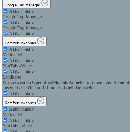
Google Tag Manager
Aktiv
Inaktiv
Google Tag Manager
Aktiv
Inaktiv
Google Tag Manager
Aktiv
Inaktiv
Komfortfunktionen
Aktiv
Inaktiv
Merkzettel
Aktiv
Inaktiv
YouTube-Video
Aktiv
Inaktiv
Landkarte:
Wir verwenden OpenStreetMap als Anbieter, um Ihnen den Standort
unserer Geschäfte und Händler visuell darzustellen.
Aktiv
Inaktiv
Komfortfunktionen
Aktiv
Inaktiv
Merkzettel
Aktiv
Inaktiv
YouTube-Video
Aktiv
Inaktiv