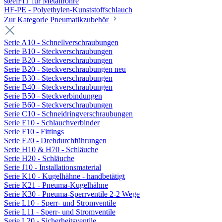
steelFIT für Metallrohre
HF-PE - Polyethylen-Kunststoffschlauch
Zur Kategorie Pneumatikzubehör
Serie A10 - Schnellverschraubungen
Serie B10 - Steckverschraubungen
Serie B20 - Steckverschraubungen
Serie B20 - Steckverschraubungen neu
Serie B30 - Steckverschraubungen
Serie B40 - Steckverschraubungen
Serie B50 - Steckverbindungen
Serie B60 - Steckverschraubungen
Serie C10 - Schneidringverschraubungen
Serie E10 - Schlauchverbinder
Serie F10 - Fittings
Serie F20 - Drehdurchführungen
Serie H10 & H70 - Schläuche
Serie H20 - Schläuche
Serie J10 - Installationsmaterial
Serie K10 - Kugelhähne - handbetätigt
Serie K21 - Pneuma-Kugelhähne
Serie K30 - Pneuma-Sperrventile 2-2 Wege
Serie L10 - Sperr- und Stromventile
Serie L11 - Sperr- und Stromventile
Serie L20 - Sicherheitsventile