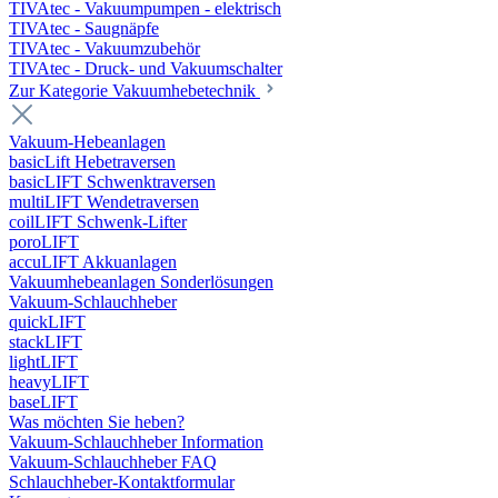
TIVAtec - Vakuumpumpen - elektrisch
TIVAtec - Saugnäpfe
TIVAtec - Vakuumzubehör
TIVAtec - Druck- und Vakuumschalter
Zur Kategorie Vakuumhebetechnik
Vakuum-Hebeanlagen
basicLift Hebetraversen
basicLIFT Schwenktraversen
multiLIFT Wendetraversen
coilLIFT Schwenk-Lifter
poroLIFT
accuLIFT Akkuanlagen
Vakuumhebeanlagen Sonderlösungen
Vakuum-Schlauchheber
quickLIFT
stackLIFT
lightLIFT
heavyLIFT
baseLIFT
Was möchten Sie heben?
Vakuum-Schlauchheber Information
Vakuum-Schlauchheber FAQ
Schlauchheber-Kontaktformular