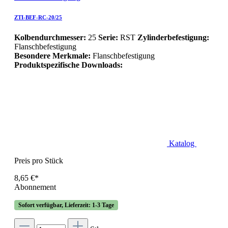
ZTI-BEF-RC-20/25
Kolbendurchmesser:
25
Serie:
RST
Zylinderbefestigung:
Flanschbefestigung
Besondere Merkmale:
Flanschbefestigung
Produktspezifische Downloads:
Katalog
Preis pro Stück
8,65 €*
Abonnement
Sofort verfügbar, Lieferzeit: 1-3 Tage