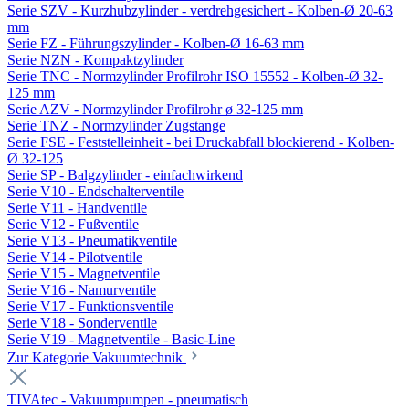
Serie SZV - Kurzhubzylinder - verdrehgesichert - Kolben-Ø 20-63
mm
Serie FZ - Führungszylinder - Kolben-Ø 16-63 mm
Serie NZN - Kompaktzylinder
Serie TNC - Normzylinder Profilrohr ISO 15552 - Kolben-Ø 32-
125 mm
Serie AZV - Normzylinder Profilrohr ø 32-125 mm
Serie TNZ - Normzylinder Zugstange
Serie FSE - Feststelleinheit - bei Druckabfall blockierend - Kolben-
Ø 32-125
Serie SP - Balgzylinder - einfachwirkend
Serie V10 - Endschalterventile
Serie V11 - Handventile
Serie V12 - Fußventile
Serie V13 - Pneumatikventile
Serie V14 - Pilotventile
Serie V15 - Magnetventile
Serie V16 - Namurventile
Serie V17 - Funktionsventile
Serie V18 - Sonderventile
Serie V19 - Magnetventile - Basic-Line
Zur Kategorie Vakuumtechnik
TIVAtec - Vakuumpumpen - pneumatisch