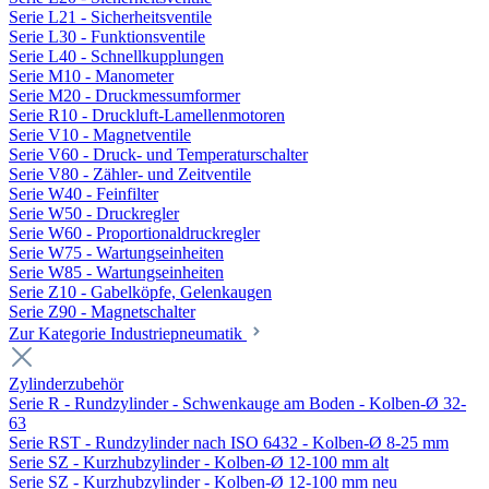
Serie L21 - Sicherheitsventile
Serie L30 - Funktionsventile
Serie L40 - Schnellkupplungen
Serie M10 - Manometer
Serie M20 - Druckmessumformer
Serie R10 - Druckluft-Lamellenmotoren
Serie V10 - Magnetventile
Serie V60 - Druck- und Temperaturschalter
Serie V80 - Zähler- und Zeitventile
Serie W40 - Feinfilter
Serie W50 - Druckregler
Serie W60 - Proportionaldruckregler
Serie W75 - Wartungseinheiten
Serie W85 - Wartungseinheiten
Serie Z10 - Gabelköpfe, Gelenkaugen
Serie Z90 - Magnetschalter
Zur Kategorie Industriepneumatik
Zylinderzubehör
Serie R - Rundzylinder - Schwenkauge am Boden - Kolben-Ø 32-
63
Serie RST - Rundzylinder nach ISO 6432 - Kolben-Ø 8-25 mm
Serie SZ - Kurzhubzylinder - Kolben-Ø 12-100 mm alt
Serie SZ - Kurzhubzylinder - Kolben-Ø 12-100 mm neu