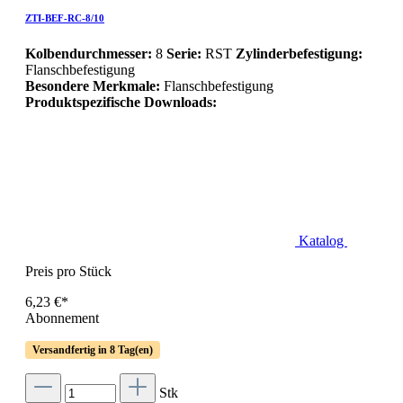
ZTI-BEF-RC-8/10
Kolbendurchmesser:
8
Serie:
RST
Zylinderbefestigung:
Flanschbefestigung
Besondere Merkmale:
Flanschbefestigung
Produktspezifische Downloads:
Katalog
Preis pro Stück
6,23 €*
Abonnement
Versandfertig in 8 Tag(en)
Stk