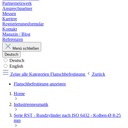
Partnernetzwerk
Ansprechpartner
Messen
Karriere
Registrierungsformular
Kontakt
Magazin / Blog
Referenzen
Menü schließen
Deutsch
Deutsch
English
Zeige alle Kategorien
Flanschbefestigung
Zurück
Flanschbefestigung anzeigen
Home
Industriepneumatik
Serie RST - Rundzylinder nach ISO 6432 - Kolben-Ø 8-25
mm