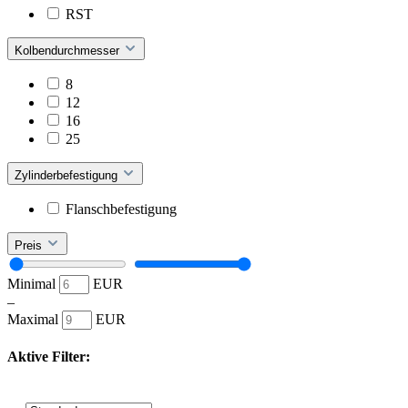
RST
Kolbendurchmesser
8
12
16
25
Zylinderbefestigung
Flanschbefestigung
Preis
Minimal
EUR
–
Maximal
EUR
Aktive Filter: