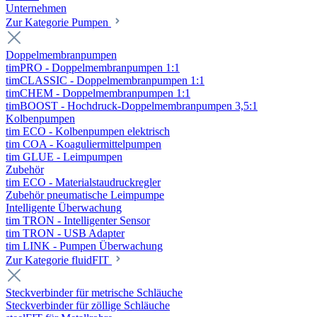
Unternehmen
Zur Kategorie Pumpen
Doppelmembranpumpen
timPRO - Doppelmembranpumpen 1:1
timCLASSIC - Doppelmembranpumpen 1:1
timCHEM - Doppelmembranpumpen 1:1
timBOOST - Hochdruck-Doppelmembranpumpen 3,5:1
Kolbenpumpen
tim ECO - Kolbenpumpen elektrisch
tim COA - Koaguliermittelpumpen
tim GLUE - Leimpumpen
Zubehör
tim ECO - Materialstaudruckregler
Zubehör pneumatische Leimpumpe
Intelligente Überwachung
tim TRON - Intelligenter Sensor
tim TRON - USB Adapter
tim LINK - Pumpen Überwachung
Zur Kategorie fluidFIT
Steckverbinder für metrische Schläuche
Steckverbinder für zöllige Schläuche