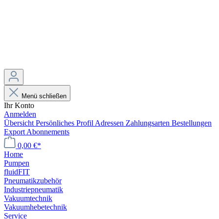
Menü schließen
Ihr Konto
Anmelden
Übersicht
Persönliches Profil
Adressen
Zahlungsarten
Bestellungen
Export
Abonnements
0,00 €*
Home
Pumpen
fluidFIT
Pneumatikzubehör
Industriepneumatik
Vakuumtechnik
Vakuumhebetechnik
Service