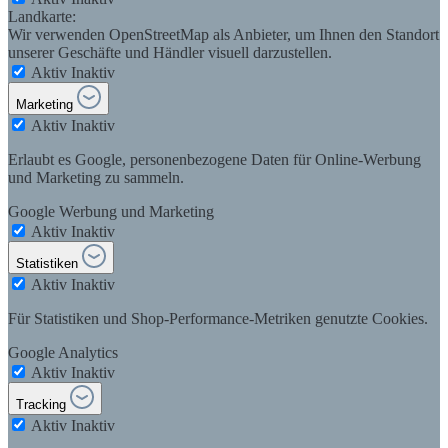
Landkarte:
Wir verwenden OpenStreetMap als Anbieter, um Ihnen den Standort
unserer Geschäfte und Händler visuell darzustellen.
Aktiv
Inaktiv
Marketing
Aktiv
Inaktiv
Erlaubt es Google, personenbezogene Daten für Online-Werbung
und Marketing zu sammeln.
Google Werbung und Marketing
Aktiv
Inaktiv
Statistiken
Aktiv
Inaktiv
Für Statistiken und Shop-Performance-Metriken genutzte Cookies.
Google Analytics
Aktiv
Inaktiv
Tracking
Aktiv
Inaktiv