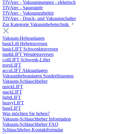
TIVAtec - Vakuumpumpen - elektrisch
TIVAtec - Saugnäpfe
TIVAtec - Vakuumzubehör
TIVAtec - Druck- und Vakuumschalter
Zur Kategorie Vakuumhebetechnik
Vakuum-Hebeanlagen
basicLift Hebetraversen
basicLIFT Schwenktraversen
multiLIFT Wendetraversen
coilLIFT Schwenk-Lifter
poroLIFT
accuLIFT Akkuanlagen
Vakuumhebeanlagen Sonderlösungen
Vakuum-Schlauchheber
quickLIFT
stackLIFT
lightLIFT
heavyLIFT
baseLIFT
Was möchten Sie heben?
Vakuum-Schlauchheber Information
Vakuum-Schlauchheber FAQ
Schlauchheber-Kontaktformular