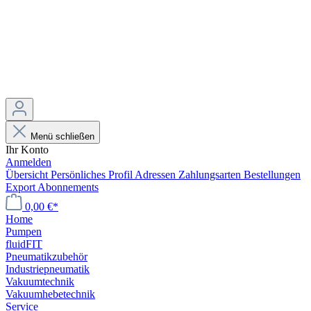
Menü schließen
Ihr Konto
Anmelden
Übersicht
Persönliches Profil
Adressen
Zahlungsarten
Bestellungen
Export
Abonnements
0,00 €*
Home
Pumpen
fluidFIT
Pneumatikzubehör
Industriepneumatik
Vakuumtechnik
Vakuumhebetechnik
Service