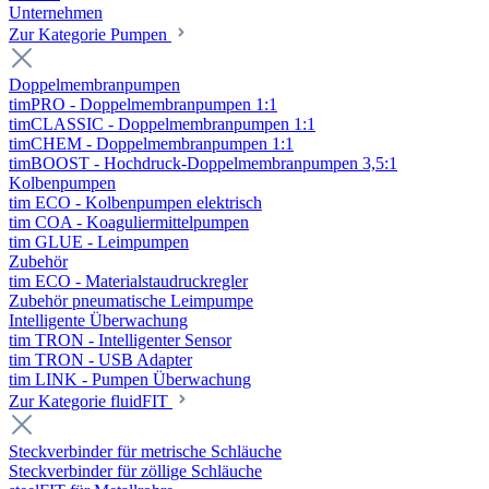
Unternehmen
Zur Kategorie Pumpen
Doppelmembranpumpen
timPRO - Doppelmembranpumpen 1:1
timCLASSIC - Doppelmembranpumpen 1:1
timCHEM - Doppelmembranpumpen 1:1
timBOOST - Hochdruck-Doppelmembranpumpen 3,5:1
Kolbenpumpen
tim ECO - Kolbenpumpen elektrisch
tim COA - Koaguliermittelpumpen
tim GLUE - Leimpumpen
Zubehör
tim ECO - Materialstaudruckregler
Zubehör pneumatische Leimpumpe
Intelligente Überwachung
tim TRON - Intelligenter Sensor
tim TRON - USB Adapter
tim LINK - Pumpen Überwachung
Zur Kategorie fluidFIT
Steckverbinder für metrische Schläuche
Steckverbinder für zöllige Schläuche