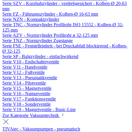
Serie SZV - Kurzhubzylinder - verdrehgesichert - Kolben-Ø 20-63
mm
Serie FZ - Führungszylinder - Kolben-Ø 16-63 mm
Serie NZN - Kompaktzylinder
Serie TNC - Normzylinder Profilrohr ISO 15552 - Kolben-Ø 32-
125 mm
Serie AZV - Normzylinder Profilrohr ø 32-125 mm
Serie TNZ - Normzylinder Zugstange
Serie FSE - Feststelleinheit - bei Druckabfall blockierend - Kolben-
Ø 32-125
Serie SP - Balgzylinder - einfachwirkend
Serie V10 - Endschalterventile
Serie V11 - Handventile
Serie V12 - Fußventile
Serie V13 - Pneumatikventile
Serie V14 - Pilotventile
Serie V15 - Magnetventile
Serie V16 - Namurventile
Serie V17 - Funktionsventile
Serie V18 - Sonderventile
Serie V19 - Magnetventile - Basic-Line
Zur Kategorie Vakuumtechnik
TIVAtec - Vakuumpumpen - pneumatisch