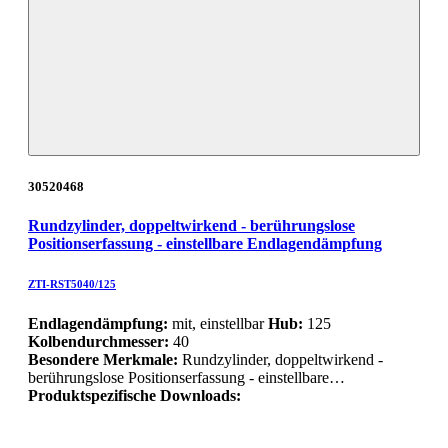
30520468
Rundzylinder, doppeltwirkend - berührungslose
Positionserfassung - einstellbare Endlagendämpfung
ZTI-RST5040/125
Endlagendämpfung:
mit, einstellbar
Hub:
125
Kolbendurchmesser:
40
Besondere Merkmale:
Rundzylinder, doppeltwirkend -
berührungslose Positionserfassung - einstellbare…
Produktspezifische Downloads: