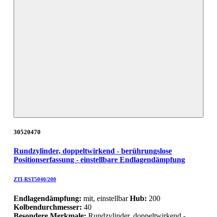
30520470
Rundzylinder, doppeltwirkend - berührungslose
Positionserfassung - einstellbare Endlagendämpfung
ZTI-RST5040/200
Endlagendämpfung:
mit, einstellbar
Hub:
200
Kolbendurchmesser:
40
Besondere Merkmale:
Rundzylinder, doppeltwirkend -