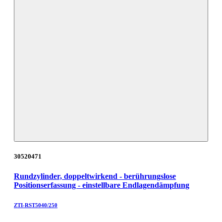
30520471
Rundzylinder, doppeltwirkend - berührungslose
Positionserfassung - einstellbare Endlagendämpfung
ZTI-RST5040/250