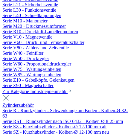
Serie L21 - Sicherheitsventile
Serie L30 - Funktionsventile
Serie L40 - Schnellkupplungen
Serie M10 - Manometer
Serie M20 - Druckmessumformer
Serie R10 - Druckluft-Lamellenmotoren
Serie V10 - Magnetventile
Serie V60 - Druck- und Temperaturschalter
Serie V80 - Zähler- und Zeitventile
Serie W40 - Feinfilter
Serie W50 - Druckregler
Serie W60 - Proportionaldruckregler
Serie W75 - Wartungseinheiten
Serie W85 - Wartungseinheiten
Serie Z10 - Gabelköpfe, Gelenkaugen
Serie Z90 - Magnetschalter
Zur Kategorie Industriepneumatik
Zylinderzubehör
Serie R - Rundzylinder - Schwenkauge am Boden - Kolben-Ø 32-
63
Serie RST - Rundzylinder nach ISO 6432 - Kolben-Ø 8-25 mm
Serie SZ - Kurzhubzylinder - Kolben-Ø 12-100 mm alt
Serie SZ - Kurzhubzylinder - Kolben-Ø 12-100 mm neu