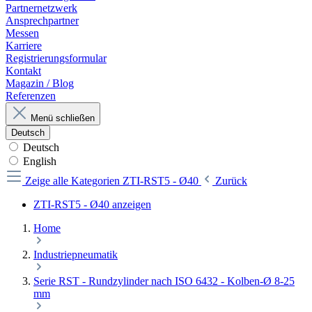
Partnernetzwerk
Ansprechpartner
Messen
Karriere
Registrierungsformular
Kontakt
Magazin / Blog
Referenzen
Menü schließen
Deutsch
Deutsch
English
Zeige alle Kategorien
ZTI-RST5 - Ø40
Zurück
ZTI-RST5 - Ø40 anzeigen
Home
Industriepneumatik
Serie RST - Rundzylinder nach ISO 6432 - Kolben-Ø 8-25
mm