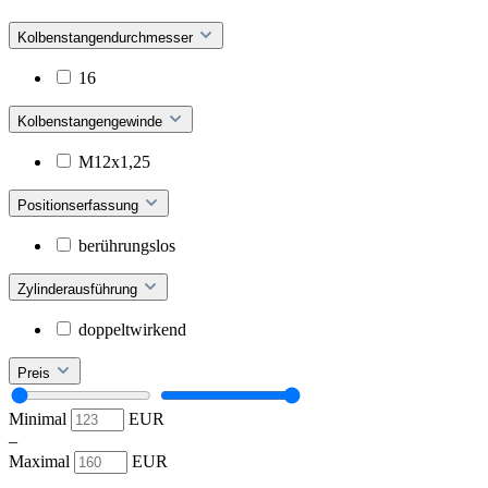
Kolbenstangendurchmesser
16
Kolbenstangengewinde
M12x1,25
Positionserfassung
berührungslos
Zylinderausführung
doppeltwirkend
Preis
Minimal
EUR
–
Maximal
EUR