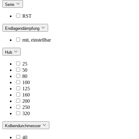
Serie
RST
Endlagendämpfung
mit, einstellbar
Hub
25
50
80
100
125
160
200
250
320
Kolbendurchmesser
40