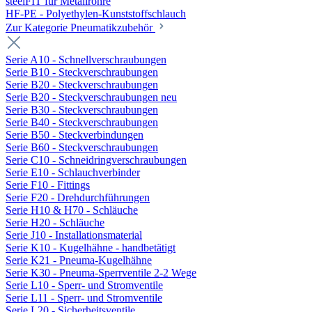
steelFIT für Metallrohre
HF-PE - Polyethylen-Kunststoffschlauch
Zur Kategorie Pneumatikzubehör
Serie A10 - Schnellverschraubungen
Serie B10 - Steckverschraubungen
Serie B20 - Steckverschraubungen
Serie B20 - Steckverschraubungen neu
Serie B30 - Steckverschraubungen
Serie B40 - Steckverschraubungen
Serie B50 - Steckverbindungen
Serie B60 - Steckverschraubungen
Serie C10 - Schneidringverschraubungen
Serie E10 - Schlauchverbinder
Serie F10 - Fittings
Serie F20 - Drehdurchführungen
Serie H10 & H70 - Schläuche
Serie H20 - Schläuche
Serie J10 - Installationsmaterial
Serie K10 - Kugelhähne - handbetätigt
Serie K21 - Pneuma-Kugelhähne
Serie K30 - Pneuma-Sperrventile 2-2 Wege
Serie L10 - Sperr- und Stromventile
Serie L11 - Sperr- und Stromventile
Serie L20 - Sicherheitsventile