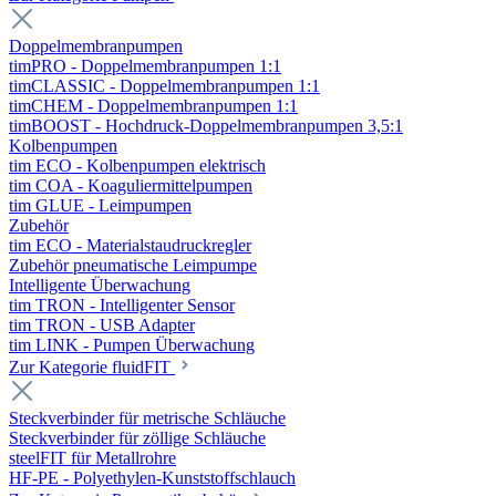
Doppelmembranpumpen
timPRO - Doppelmembranpumpen 1:1
timCLASSIC - Doppelmembranpumpen 1:1
timCHEM - Doppelmembranpumpen 1:1
timBOOST - Hochdruck-Doppelmembranpumpen 3,5:1
Kolbenpumpen
tim ECO - Kolbenpumpen elektrisch
tim COA - Koaguliermittelpumpen
tim GLUE - Leimpumpen
Zubehör
tim ECO - Materialstaudruckregler
Zubehör pneumatische Leimpumpe
Intelligente Überwachung
tim TRON - Intelligenter Sensor
tim TRON - USB Adapter
tim LINK - Pumpen Überwachung
Zur Kategorie fluidFIT
Steckverbinder für metrische Schläuche
Steckverbinder für zöllige Schläuche
steelFIT für Metallrohre
HF-PE - Polyethylen-Kunststoffschlauch