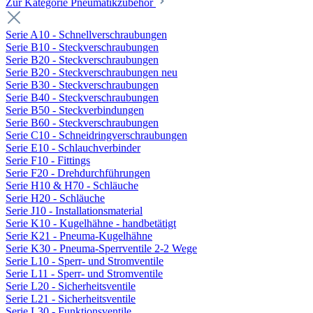
Zur Kategorie Pneumatikzubehör
Serie A10 - Schnellverschraubungen
Serie B10 - Steckverschraubungen
Serie B20 - Steckverschraubungen
Serie B20 - Steckverschraubungen neu
Serie B30 - Steckverschraubungen
Serie B40 - Steckverschraubungen
Serie B50 - Steckverbindungen
Serie B60 - Steckverschraubungen
Serie C10 - Schneidringverschraubungen
Serie E10 - Schlauchverbinder
Serie F10 - Fittings
Serie F20 - Drehdurchführungen
Serie H10 & H70 - Schläuche
Serie H20 - Schläuche
Serie J10 - Installationsmaterial
Serie K10 - Kugelhähne - handbetätigt
Serie K21 - Pneuma-Kugelhähne
Serie K30 - Pneuma-Sperrventile 2-2 Wege
Serie L10 - Sperr- und Stromventile
Serie L11 - Sperr- und Stromventile
Serie L20 - Sicherheitsventile
Serie L21 - Sicherheitsventile
Serie L30 - Funktionsventile