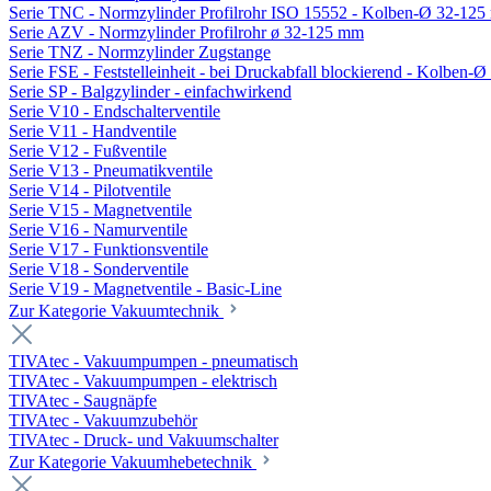
Serie TNC - Normzylinder Profilrohr ISO 15552 - Kolben-Ø 32-12
Serie AZV - Normzylinder Profilrohr ø 32-125 mm
Serie TNZ - Normzylinder Zugstange
Serie FSE - Feststelleinheit - bei Druckabfall blockierend - Kolben-
Serie SP - Balgzylinder - einfachwirkend
Serie V10 - Endschalterventile
Serie V11 - Handventile
Serie V12 - Fußventile
Serie V13 - Pneumatikventile
Serie V14 - Pilotventile
Serie V15 - Magnetventile
Serie V16 - Namurventile
Serie V17 - Funktionsventile
Serie V18 - Sonderventile
Serie V19 - Magnetventile - Basic-Line
Zur Kategorie Vakuumtechnik
TIVAtec - Vakuumpumpen - pneumatisch
TIVAtec - Vakuumpumpen - elektrisch
TIVAtec - Saugnäpfe
TIVAtec - Vakuumzubehör
TIVAtec - Druck- und Vakuumschalter
Zur Kategorie Vakuumhebetechnik