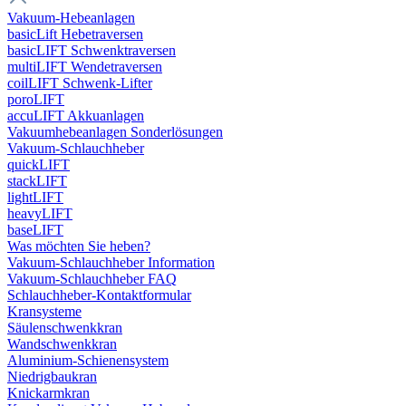
Vakuum-Hebeanlagen
basicLift Hebetraversen
basicLIFT Schwenktraversen
multiLIFT Wendetraversen
coilLIFT Schwenk-Lifter
poroLIFT
accuLIFT Akkuanlagen
Vakuumhebeanlagen Sonderlösungen
Vakuum-Schlauchheber
quickLIFT
stackLIFT
lightLIFT
heavyLIFT
baseLIFT
Was möchten Sie heben?
Vakuum-Schlauchheber Information
Vakuum-Schlauchheber FAQ
Schlauchheber-Kontaktformular
Kransysteme
Säulenschwenkkran
Wandschwenkkran
Aluminium-Schienensystem
Niedrigbaukran
Knickarmkran