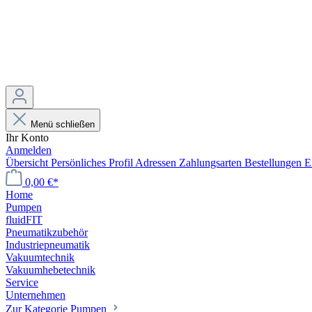
Menü schließen
Ihr Konto
Anmelden
Übersicht
Persönliches Profil
Adressen
Zahlungsarten
Bestellungen
E
0,00 €*
Home
Pumpen
fluidFIT
Pneumatikzubehör
Industriepneumatik
Vakuumtechnik
Vakuumhebetechnik
Service
Unternehmen
Zur Kategorie Pumpen