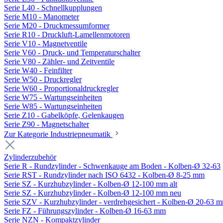
Serie L40 - Schnellkupplungen
Serie M10 - Manometer
Serie M20 - Druckmessumformer
Serie R10 - Druckluft-Lamellenmotoren
Serie V10 - Magnetventile
Serie V60 - Druck- und Temperaturschalter
Serie V80 - Zähler- und Zeitventile
Serie W40 - Feinfilter
Serie W50 - Druckregler
Serie W60 - Proportionaldruckregler
Serie W75 - Wartungseinheiten
Serie W85 - Wartungseinheiten
Serie Z10 - Gabelköpfe, Gelenkaugen
Serie Z90 - Magnetschalter
Zur Kategorie Industriepneumatik
Zylinderzubehör
Serie R - Rundzylinder - Schwenkauge am Boden - Kolben-Ø 32-63
Serie RST - Rundzylinder nach ISO 6432 - Kolben-Ø 8-25 mm
Serie SZ - Kurzhubzylinder - Kolben-Ø 12-100 mm alt
Serie SZ - Kurzhubzylinder - Kolben-Ø 12-100 mm neu
Serie SZV - Kurzhubzylinder - verdrehgesichert - Kolben-Ø 20-63 
Serie FZ - Führungszylinder - Kolben-Ø 16-63 mm
Serie NZN - Kompaktzylinder