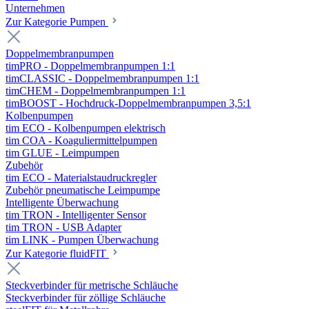
Unternehmen
Zur Kategorie Pumpen
Doppelmembranpumpen
timPRO - Doppelmembranpumpen 1:1
timCLASSIC - Doppelmembranpumpen 1:1
timCHEM - Doppelmembranpumpen 1:1
timBOOST - Hochdruck-Doppelmembranpumpen 3,5:1
Kolbenpumpen
tim ECO - Kolbenpumpen elektrisch
tim COA - Koaguliermittelpumpen
tim GLUE - Leimpumpen
Zubehör
tim ECO - Materialstaudruckregler
Zubehör pneumatische Leimpumpe
Intelligente Überwachung
tim TRON - Intelligenter Sensor
tim TRON - USB Adapter
tim LINK - Pumpen Überwachung
Zur Kategorie fluidFIT
Steckverbinder für metrische Schläuche
Steckverbinder für zöllige Schläuche