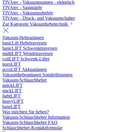
TIVAtec - Vakuumpumpen - elektrisch
TIVAtec - Saugnäpfe
TIVAtec - Vakuumzubehör
TIVAtec - Druck- und Vakuumschalter
Zur Kategorie Vakuumhebetechnik
Vakuum-Hebeanlagen
basicLift Hebetraversen
basicLIFT Schwenktraversen
multiLIFT Wendetraversen
coilLIFT Schwenk-Lifter
poroLIFT
accuLIFT Akkuanlagen
Vakuumhebeanlagen Sonderlösungen
Vakuum-Schlauchheber
quickLIFT
stackLIFT
lightLIFT
heavyLIFT
baseLIFT
Was möchten Sie heben?
Vakuum-Schlauchheber Information
Vakuum-Schlauchheber FAQ
Schlauchheber-Kontaktformular