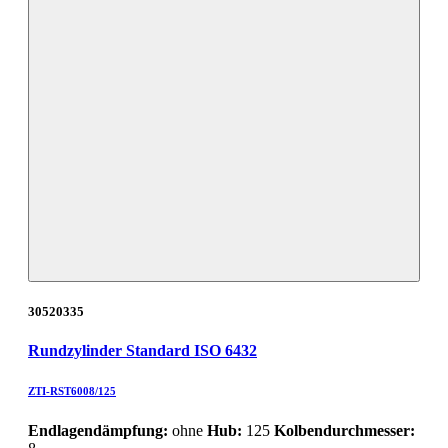
30520335
Rundzylinder Standard ISO 6432
ZTI-RST6008/125
Endlagendämpfung:
ohne
Hub:
125
Kolbendurchmesser: