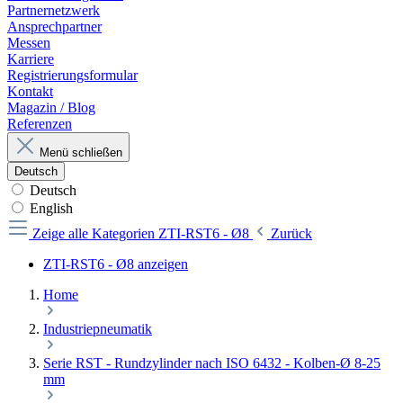
Partnernetzwerk
Ansprechpartner
Messen
Karriere
Registrierungsformular
Kontakt
Magazin / Blog
Referenzen
Menü schließen
Deutsch
Deutsch
English
Zeige alle Kategorien
ZTI-RST6 - Ø8
Zurück
ZTI-RST6 - Ø8 anzeigen
Home
Industriepneumatik
Serie RST - Rundzylinder nach ISO 6432 - Kolben-Ø 8-25
mm