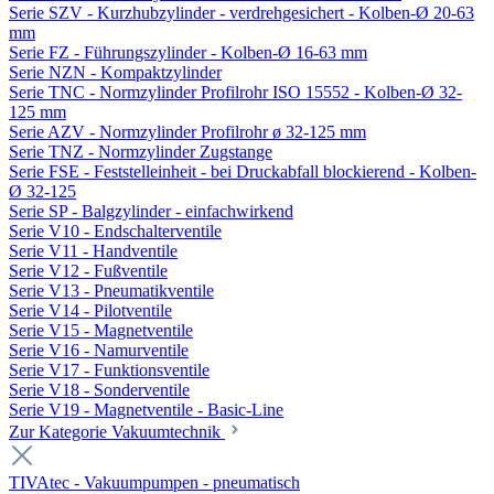
Serie SZV - Kurzhubzylinder - verdrehgesichert - Kolben-Ø 20-63
mm
Serie FZ - Führungszylinder - Kolben-Ø 16-63 mm
Serie NZN - Kompaktzylinder
Serie TNC - Normzylinder Profilrohr ISO 15552 - Kolben-Ø 32-
125 mm
Serie AZV - Normzylinder Profilrohr ø 32-125 mm
Serie TNZ - Normzylinder Zugstange
Serie FSE - Feststelleinheit - bei Druckabfall blockierend - Kolben-
Ø 32-125
Serie SP - Balgzylinder - einfachwirkend
Serie V10 - Endschalterventile
Serie V11 - Handventile
Serie V12 - Fußventile
Serie V13 - Pneumatikventile
Serie V14 - Pilotventile
Serie V15 - Magnetventile
Serie V16 - Namurventile
Serie V17 - Funktionsventile
Serie V18 - Sonderventile
Serie V19 - Magnetventile - Basic-Line
Zur Kategorie Vakuumtechnik
TIVAtec - Vakuumpumpen - pneumatisch