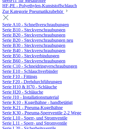
steelFIT für Metallrohre
HF-PE - Polyethylen-Kunststoffschlauch
Zur Kategorie Pneumatikzubehör
Serie A10 - Schnellverschraubungen
Serie B10 - Steckverschraubungen
Serie B20 - Steckverschraubungen
Serie B20 - Steckverschraubungen neu
Serie B30 - Steckverschraubungen
Serie B40 - Steckverschraubungen
Serie B50 - Steckverbindungen
Serie B60 - Steckverschraubungen
Serie C10 - Schneidringverschraubungen
Serie E10 - Schlauchverbinder
Serie F10 - Fittings
Serie F20 - Drehdurchführungen
Serie H10 & H70 - Schläuche
Serie H20 - Schläuche
Serie J10 - Installationsmaterial
Serie K10 - Kugelhähne - handbetätigt
Serie K21 - Pneuma-Kugelhähne
Serie K30 - Pneuma-Sperrventile 2-2 Wege
Serie L10 - Sperr- und Stromventile
Serie L11 - Sperr- und Stromventile
Serie L20 - Sicherheitsventile