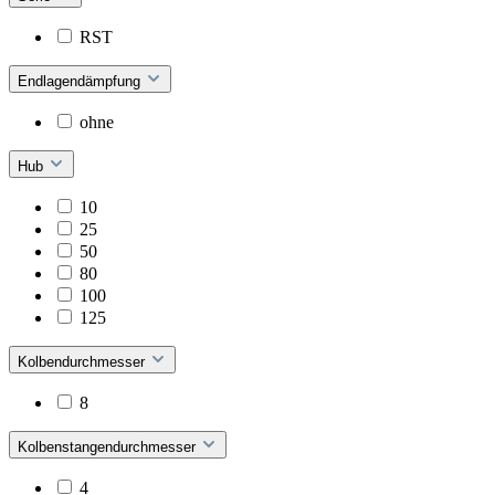
RST
Endlagendämpfung
ohne
Hub
10
25
50
80
100
125
Kolbendurchmesser
8
Kolbenstangendurchmesser
4