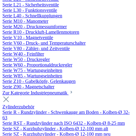
Serie L21 - Sicherheitsventile
Serie L30 - Funktionsventile
Serie L40 - Schnellkupplungen
Serie M10 - Manometer
Serie M20 - Druckmessumformer
Serie R10 - Druckluft-Lamellenmotoren
Serie V10 - Magnetventile
Serie V60 - Druck- und Temperaturschalter
Serie V80 - Zähler- und Zeitventile
Serie W40 - Feinfilter
Serie W50 - Druckregler
Serie W60 - Proportionaldruckregler
Serie W75 - Wartungseinheiten
Serie W85 - Wartungseinheiten
Serie Z10 - Gabelköpfe, Gelenkaugen
Serie Z90 - Magnetschalter
Zur Kategorie Industriepneumatik
Zylinderzubehör
Serie R - Rundzylinder - Schwenkauge am Boden - Kolben-Ø 32-
63
Serie RST - Rundzylinder nach ISO 6432 - Kolben-Ø 8-25 mm
Serie SZ - Kurzhubzylinder - Kolben-Ø 12-100 mm alt
Serie SZ - Kurzhubzylinder - Kolben-Ø 12-100 mm neu