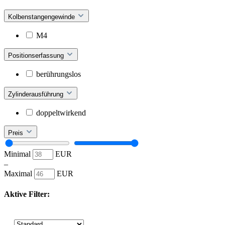
Kolbenstangengewinde
M4
Positionserfassung
berührungslos
Zylinderausführung
doppeltwirkend
Preis
Minimal
EUR
–
Maximal
EUR
Aktive Filter: