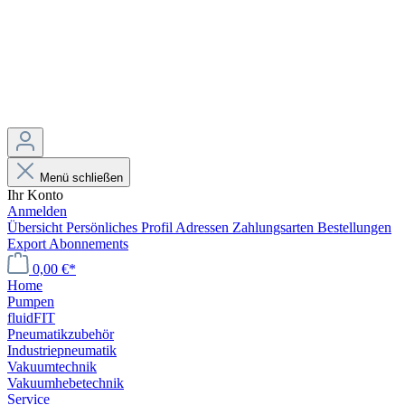
Menü schließen
Ihr Konto
Anmelden
Übersicht
Persönliches Profil
Adressen
Zahlungsarten
Bestellungen
Export
Abonnements
0,00 €*
Home
Pumpen
fluidFIT
Pneumatikzubehör
Industriepneumatik
Vakuumtechnik
Vakuumhebetechnik
Service