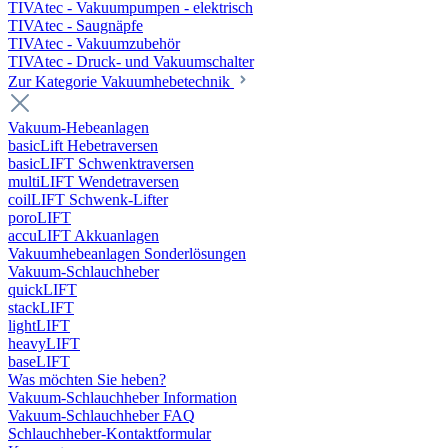
TIVAtec - Vakuumpumpen - elektrisch
TIVAtec - Saugnäpfe
TIVAtec - Vakuumzubehör
TIVAtec - Druck- und Vakuumschalter
Zur Kategorie Vakuumhebetechnik
Vakuum-Hebeanlagen
basicLift Hebetraversen
basicLIFT Schwenktraversen
multiLIFT Wendetraversen
coilLIFT Schwenk-Lifter
poroLIFT
accuLIFT Akkuanlagen
Vakuumhebeanlagen Sonderlösungen
Vakuum-Schlauchheber
quickLIFT
stackLIFT
lightLIFT
heavyLIFT
baseLIFT
Was möchten Sie heben?
Vakuum-Schlauchheber Information
Vakuum-Schlauchheber FAQ
Schlauchheber-Kontaktformular