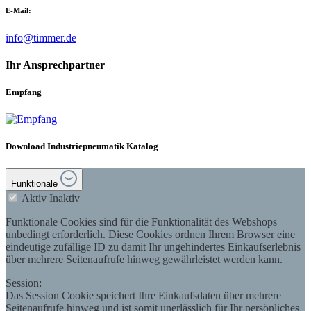
E-Mail:
info@timmer.de
Ihr Ansprechpartner
Empfang
Download Industriepneumatik Katalog
Funktionale
Aktiv
Inaktiv
Funktionale Cookies sind für die Funktionalität des Webshops
unbedingt erforderlich. Diese Cookies ordnen Ihrem Browser eine
eindeutige zufällige ID zu damit Ihr ungehindertes Einkaufserlebnis
über mehrere Seitenaufrufe hinweg gewährleistet werden kann.
Session:
Das Session Cookie speichert Ihre Einkaufsdaten über mehrere
Seitenaufrufe hinweg und ist somit unerlässlich für Ihr persönliches