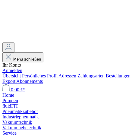
Menü schließen
Ihr Konto
Anmelden
Übersicht
Persönliches Profil
Adressen
Zahlungsarten
Bestellungen
Export
Abonnements
0,00 €*
Home
Pumpen
fluidFIT
Pneumatikzubehör
Industriepneumatik
Vakuumtechnik
Vakuumhebetechnik
Service