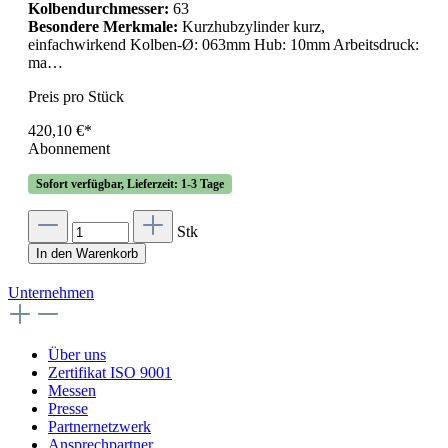
Kolbendurchmesser:
63
Besondere Merkmale:
Kurzhubzylinder kurz,
einfachwirkend Kolben-Ø: 063mm Hub: 10mm Arbeitsdruck:
ma…
Preis pro Stück
420,10 €*
Abonnement
Sofort verfügbar, Lieferzeit: 1-3 Tage
Stk
In den Warenkorb
Unternehmen
Über uns
Zertifikat ISO 9001
Messen
Presse
Partnernetzwerk
Ansprechpartner