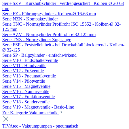
Serie SZV - Kurzhubzylinder - verdrehgesichert - Kolben-Ø 20-63
mm
Serie FZ - Führungszylinder - Kolben-Ø 16-63 mm
Serie NZN - Kompaktzylinder
Serie TNC - Normzylinder Profilrohr ISO 15552 - Kolben-Ø 32-
125 mm
Serie AZV - Normzylinder Profilrohr ø 32-125 mm
Serie TNZ - Normzylinder Zugstange
Serie FSE - Feststelleinheit - bei Druckabfall blockierend - Kolben-
Ø 32-125
Serie SP - Balgzylinder - einfachwirkend
Serie V10 - Endschalterventile
Serie V11 - Handventile
Serie V12 - Fußventile
Serie V13 - Pneumatikventile
Serie V14 - Pilotventile
Serie V15 - Magnetventile
Serie V16 - Namurventile
Serie V17 - Funktionsventile
Serie V18 - Sonderventile
Serie V19 - Magnetventile - Basic-Line
Zur Kategorie Vakuumtechnik
TIVAtec - Vakuumpumpen - pneumatisch