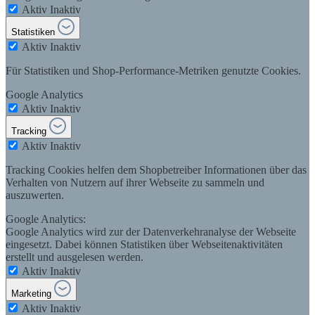
Aktiv
Inaktiv
Statistiken
Aktiv
Inaktiv
Für Statistiken und Shop-Performance-Metriken genutzte Cookies.
Google Analytics
Aktiv
Inaktiv
Tracking
Aktiv
Inaktiv
Tracking Cookies helfen dem Shopbetreiber Informationen über das
Verhalten von Nutzern auf ihrer Webseite zu sammeln und
auszuwerten.
Google Analytics:
Google Analytics wird zur der Datenverkehranalyse der Webseite
eingesetzt. Dabei können Statistiken über Webseitenaktivitäten
erstellt und ausgelesen werden.
Aktiv
Inaktiv
Marketing
Aktiv
Inaktiv