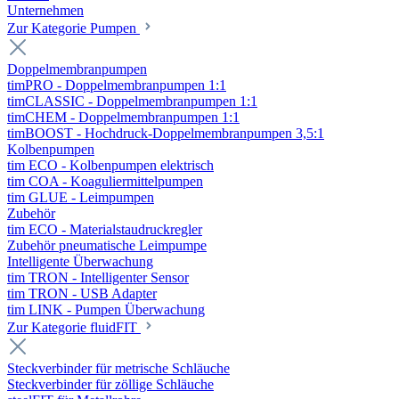
Unternehmen
Zur Kategorie Pumpen
Doppelmembranpumpen
timPRO - Doppelmembranpumpen 1:1
timCLASSIC - Doppelmembranpumpen 1:1
timCHEM - Doppelmembranpumpen 1:1
timBOOST - Hochdruck-Doppelmembranpumpen 3,5:1
Kolbenpumpen
tim ECO - Kolbenpumpen elektrisch
tim COA - Koaguliermittelpumpen
tim GLUE - Leimpumpen
Zubehör
tim ECO - Materialstaudruckregler
Zubehör pneumatische Leimpumpe
Intelligente Überwachung
tim TRON - Intelligenter Sensor
tim TRON - USB Adapter
tim LINK - Pumpen Überwachung
Zur Kategorie fluidFIT
Steckverbinder für metrische Schläuche
Steckverbinder für zöllige Schläuche