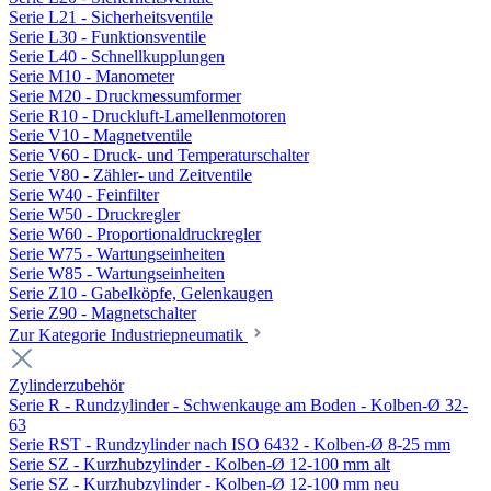
Serie L21 - Sicherheitsventile
Serie L30 - Funktionsventile
Serie L40 - Schnellkupplungen
Serie M10 - Manometer
Serie M20 - Druckmessumformer
Serie R10 - Druckluft-Lamellenmotoren
Serie V10 - Magnetventile
Serie V60 - Druck- und Temperaturschalter
Serie V80 - Zähler- und Zeitventile
Serie W40 - Feinfilter
Serie W50 - Druckregler
Serie W60 - Proportionaldruckregler
Serie W75 - Wartungseinheiten
Serie W85 - Wartungseinheiten
Serie Z10 - Gabelköpfe, Gelenkaugen
Serie Z90 - Magnetschalter
Zur Kategorie Industriepneumatik
Zylinderzubehör
Serie R - Rundzylinder - Schwenkauge am Boden - Kolben-Ø 32-
63
Serie RST - Rundzylinder nach ISO 6432 - Kolben-Ø 8-25 mm
Serie SZ - Kurzhubzylinder - Kolben-Ø 12-100 mm alt
Serie SZ - Kurzhubzylinder - Kolben-Ø 12-100 mm neu