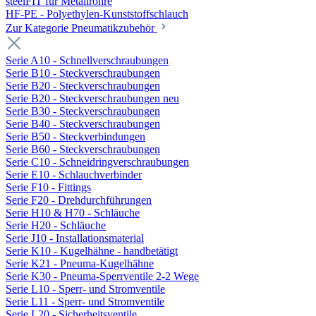
steelFIT für Metallrohre
HF-PE - Polyethylen-Kunststoffschlauch
Zur Kategorie Pneumatikzubehör
Serie A10 - Schnellverschraubungen
Serie B10 - Steckverschraubungen
Serie B20 - Steckverschraubungen
Serie B20 - Steckverschraubungen neu
Serie B30 - Steckverschraubungen
Serie B40 - Steckverschraubungen
Serie B50 - Steckverbindungen
Serie B60 - Steckverschraubungen
Serie C10 - Schneidringverschraubungen
Serie E10 - Schlauchverbinder
Serie F10 - Fittings
Serie F20 - Drehdurchführungen
Serie H10 & H70 - Schläuche
Serie H20 - Schläuche
Serie J10 - Installationsmaterial
Serie K10 - Kugelhähne - handbetätigt
Serie K21 - Pneuma-Kugelhähne
Serie K30 - Pneuma-Sperrventile 2-2 Wege
Serie L10 - Sperr- und Stromventile
Serie L11 - Sperr- und Stromventile
Serie L20 - Sicherheitsventile