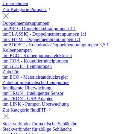
Unternehmen
Zur Kategorie Pumpen
Doppelmembranpumpen
timPRO - Doppelmembranpumpen 1:1
timCLASSIC - Doppelmembranpumpen 1:1
timCHEM - Doppelmembranpumpen 1:1
timBOOST - Hochdruck-Doppelmembranpumpen 3,5:1
Kolbenpumpen
tim ECO - Kolbenpumpen elektrisch
tim COA - Koaguliermittelpumpen
tim GLUE - Leimpumpen
Zubehör
tim ECO - Materialstaudruckregler
Zubehör pneumatische Leimpumpe
Intelligente Überwachung
tim TRON - Intelligenter Sensor
tim TRON - USB Adapter
tim LINK - Pumpen Überwachung
Zur Kategorie fluidFIT
Steckverbinder für metrische Schläuche
Steckverbinder für zöllige Schläuche