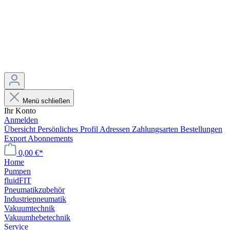
Menü schließen
Ihr Konto
Anmelden
Übersicht
Persönliches Profil
Adressen
Zahlungsarten
Bestellungen
Export
Abonnements
0,00 €*
Home
Pumpen
fluidFIT
Pneumatikzubehör
Industriepneumatik
Vakuumtechnik
Vakuumhebetechnik
Service