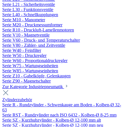
Serie L21 - Sicherheitsventile
Serie L30 - Funktionsventile
Serie L40 - Schnellkupplungen
Serie M10 - Manometer
Serie M20 - Druckmessumformer
Serie R10 - Druckluft-Lamellenmotoren
Serie V10 - Magnetventile
Serie V60 - Druck- und Temperaturschalter
Serie V80 - Zähler- und Zeitventile
Serie W40 - Feinfilter
Serie W50 - Druckregler
Serie W60 - Proportionaldruckregler
Serie W75 - Wartungseinheiten
Serie W85 - Wartungseinheiten
Serie Z10 - Gabelköpfe, Gelenkaugen
Serie Z90 - Magnetschalter
Zur Kategorie Industriepneumatik
Zylinderzubehör
Serie R - Rundzylinder - Schwenkauge am Boden - Kolben-Ø 32-
63
Serie RST - Rundzylinder nach ISO 6432 - Kolben-Ø 8-25 mm
Serie SZ - Kurzhubzylinder - Kolben-Ø 12-100 mm alt
Serie SZ - Kurzhubzylinder - Kolben-Ø 12-100 mm neu