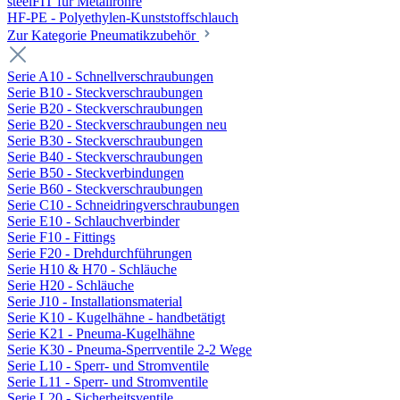
steelFIT für Metallrohre
HF-PE - Polyethylen-Kunststoffschlauch
Zur Kategorie Pneumatikzubehör
Serie A10 - Schnellverschraubungen
Serie B10 - Steckverschraubungen
Serie B20 - Steckverschraubungen
Serie B20 - Steckverschraubungen neu
Serie B30 - Steckverschraubungen
Serie B40 - Steckverschraubungen
Serie B50 - Steckverbindungen
Serie B60 - Steckverschraubungen
Serie C10 - Schneidringverschraubungen
Serie E10 - Schlauchverbinder
Serie F10 - Fittings
Serie F20 - Drehdurchführungen
Serie H10 & H70 - Schläuche
Serie H20 - Schläuche
Serie J10 - Installationsmaterial
Serie K10 - Kugelhähne - handbetätigt
Serie K21 - Pneuma-Kugelhähne
Serie K30 - Pneuma-Sperrventile 2-2 Wege
Serie L10 - Sperr- und Stromventile
Serie L11 - Sperr- und Stromventile
Serie L20 - Sicherheitsventile