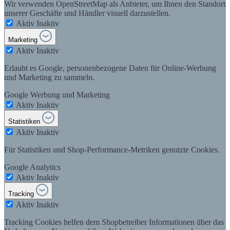
Wir verwenden OpenStreetMap als Anbieter, um Ihnen den Standort
unserer Geschäfte und Händler visuell darzustellen.
Aktiv
Inaktiv
Marketing
Aktiv
Inaktiv
Erlaubt es Google, personenbezogene Daten für Online-Werbung
und Marketing zu sammeln.
Google Werbung und Marketing
Aktiv
Inaktiv
Statistiken
Aktiv
Inaktiv
Für Statistiken und Shop-Performance-Metriken genutzte Cookies.
Google Analytics
Aktiv
Inaktiv
Tracking
Aktiv
Inaktiv
Tracking Cookies helfen dem Shopbetreiber Informationen über das