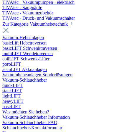
TIVAtec - Vakuumpumpen - elektrisch
TIVAtec - Saugnäpfe
TIVAtec - Vakuumzubehör
TIVAtec - Druck- und Vakuumschalter
Zur Kategorie Vakuumhebetechnik
Vakuum-Hebeanlagen
basicLift Hebetraversen
basicLIFT Schwenktraversen
multiLIFT Wendetraversen
coilLIFT Schwenk-Lifter
poroLIFT
accuLIFT Akkuanlagen
Vakuumhebeanlagen Sonderlösungen
Vakuum-Schlauchheber
quickLIFT
stackLIFT
lightLIFT
heavyLIFT
baseLIFT
Was möchten Sie heben?
Vakuum-Schlauchheber Information
Vakuum-Schlauchheber FAQ
Schlauchheber-Kontaktformular