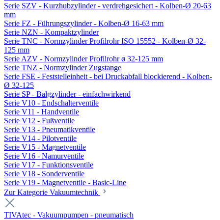
Serie SZV - Kurzhubzylinder - verdrehgesichert - Kolben-Ø 20-63
mm
Serie FZ - Führungszylinder - Kolben-Ø 16-63 mm
Serie NZN - Kompaktzylinder
Serie TNC - Normzylinder Profilrohr ISO 15552 - Kolben-Ø 32-
125 mm
Serie AZV - Normzylinder Profilrohr ø 32-125 mm
Serie TNZ - Normzylinder Zugstange
Serie FSE - Feststelleinheit - bei Druckabfall blockierend - Kolben-
Ø 32-125
Serie SP - Balgzylinder - einfachwirkend
Serie V10 - Endschalterventile
Serie V11 - Handventile
Serie V12 - Fußventile
Serie V13 - Pneumatikventile
Serie V14 - Pilotventile
Serie V15 - Magnetventile
Serie V16 - Namurventile
Serie V17 - Funktionsventile
Serie V18 - Sonderventile
Serie V19 - Magnetventile - Basic-Line
Zur Kategorie Vakuumtechnik
TIVAtec - Vakuumpumpen - pneumatisch