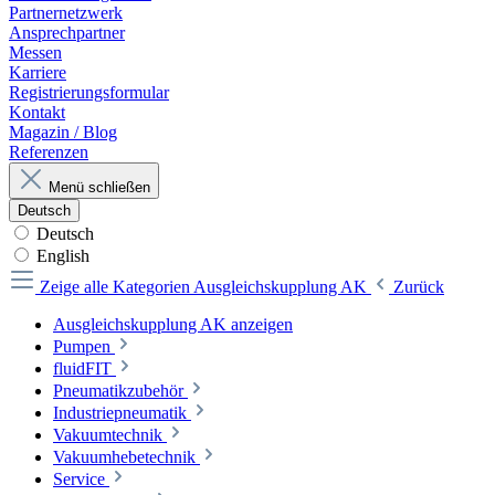
Partnernetzwerk
Ansprechpartner
Messen
Karriere
Registrierungsformular
Kontakt
Magazin / Blog
Referenzen
Menü schließen
Deutsch
Deutsch
English
Zeige alle Kategorien
Ausgleichskupplung AK
Zurück
Ausgleichskupplung AK anzeigen
Pumpen
fluidFIT
Pneumatikzubehör
Industriepneumatik
Vakuumtechnik
Vakuumhebetechnik
Service