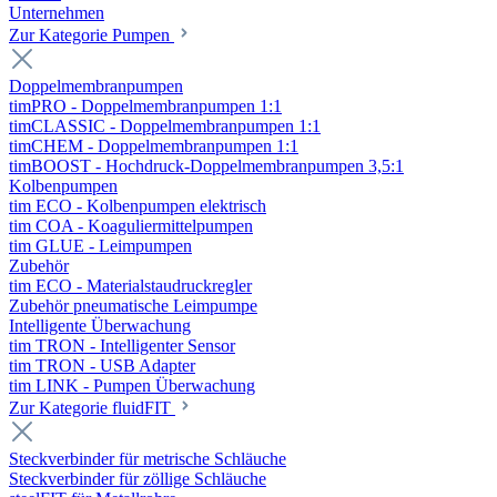
Unternehmen
Zur Kategorie Pumpen
Doppelmembranpumpen
timPRO - Doppelmembranpumpen 1:1
timCLASSIC - Doppelmembranpumpen 1:1
timCHEM - Doppelmembranpumpen 1:1
timBOOST - Hochdruck-Doppelmembranpumpen 3,5:1
Kolbenpumpen
tim ECO - Kolbenpumpen elektrisch
tim COA - Koaguliermittelpumpen
tim GLUE - Leimpumpen
Zubehör
tim ECO - Materialstaudruckregler
Zubehör pneumatische Leimpumpe
Intelligente Überwachung
tim TRON - Intelligenter Sensor
tim TRON - USB Adapter
tim LINK - Pumpen Überwachung
Zur Kategorie fluidFIT
Steckverbinder für metrische Schläuche
Steckverbinder für zöllige Schläuche