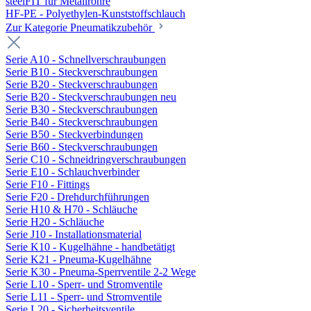
steelFIT für Metallrohre
HF-PE - Polyethylen-Kunststoffschlauch
Zur Kategorie Pneumatikzubehör
Serie A10 - Schnellverschraubungen
Serie B10 - Steckverschraubungen
Serie B20 - Steckverschraubungen
Serie B20 - Steckverschraubungen neu
Serie B30 - Steckverschraubungen
Serie B40 - Steckverschraubungen
Serie B50 - Steckverbindungen
Serie B60 - Steckverschraubungen
Serie C10 - Schneidringverschraubungen
Serie E10 - Schlauchverbinder
Serie F10 - Fittings
Serie F20 - Drehdurchführungen
Serie H10 & H70 - Schläuche
Serie H20 - Schläuche
Serie J10 - Installationsmaterial
Serie K10 - Kugelhähne - handbetätigt
Serie K21 - Pneuma-Kugelhähne
Serie K30 - Pneuma-Sperrventile 2-2 Wege
Serie L10 - Sperr- und Stromventile
Serie L11 - Sperr- und Stromventile
Serie L20 - Sicherheitsventile