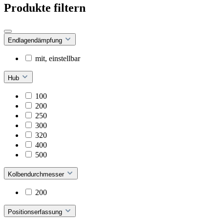
Produkte filtern
Endlagendämpfung
mit, einstellbar
Hub
100
200
250
300
320
400
500
Kolbendurchmesser
200
Positionserfassung