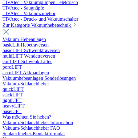
TIVAtec - Vakuumpumpen - elektrisch
TIVAtec - Saugnäpfe
TIVAtec - Vakuumzubehör
TIVAtec - Druck- und Vakuumschalter
Zur Kategorie Vakuumhebetechnik
Vakuum-Hebeanlagen
basicLift Hebetraversen
basicLIFT Schwenktraversen
multiLIFT Wendetraversen
coilLIFT Schwenk-Lifter
poroLIFT
accuLIFT Akkuanlagen
Vakuumhebeanlagen Sonderlösungen
Vakuum-Schlauchheber
quickLIFT
stackLIFT
lightLIFT
heavyLIFT
baseLIFT
Was möchten Sie heben?
Vakuum-Schlauchheber Information
Vakuum-Schlauchheber FAQ
Schlauchheber-Kontaktformular