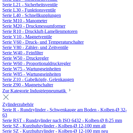
Serie L21 - Sicherheitsventile
Serie L30 - Funktionsventile
Serie L40 - Schnellkupplungen
Serie M10 - Manometer
Serie M20 - Druckmessumformer
Serie R10 - Druckluft-Lamellenmotoren
Serie V10 - Magnetventile
Serie V60 - Druck- und Temperaturschalter
Serie V80 - Zähler- und Zeitventile
Serie W40 - Feinfilter
Serie W50 - Druckregler
Serie W60 - Proportionaldruckregler
Serie W75 - Wartungseinheiten
Serie W85 - Wartungseinheiten
Serie Z10 - Gabelköpfe, Gelenkaugen
Serie Z90 - Magnetschalter
Zur Kategorie Industriepneumatik
Zylinderzubehör
Serie R - Rundzylinder - Schwenkauge am Boden - Kolben-Ø 32-
63
Serie RST - Rundzylinder nach ISO 6432 - Kolben-Ø 8-25 mm
Serie SZ - Kurzhubzylinder - Kolben-Ø 12-100 mm alt
Serie SZ - Kurzhubzylinder - Kolben-Ø 12-100 mm neu