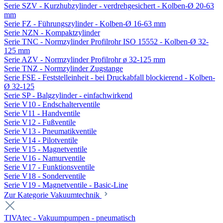
Serie SZV - Kurzhubzylinder - verdrehgesichert - Kolben-Ø 20-63
mm
Serie FZ - Führungszylinder - Kolben-Ø 16-63 mm
Serie NZN - Kompaktzylinder
Serie TNC - Normzylinder Profilrohr ISO 15552 - Kolben-Ø 32-
125 mm
Serie AZV - Normzylinder Profilrohr ø 32-125 mm
Serie TNZ - Normzylinder Zugstange
Serie FSE - Feststelleinheit - bei Druckabfall blockierend - Kolben-
Ø 32-125
Serie SP - Balgzylinder - einfachwirkend
Serie V10 - Endschalterventile
Serie V11 - Handventile
Serie V12 - Fußventile
Serie V13 - Pneumatikventile
Serie V14 - Pilotventile
Serie V15 - Magnetventile
Serie V16 - Namurventile
Serie V17 - Funktionsventile
Serie V18 - Sonderventile
Serie V19 - Magnetventile - Basic-Line
Zur Kategorie Vakuumtechnik
TIVAtec - Vakuumpumpen - pneumatisch