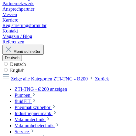
Partnernetzwerk
Ansprechpartner
Messen
Karriere
Registrierungsformular
Kontakt
Magazin / Blog
Referenzen
Menü schließen
Deutsch
Deutsch
English
Zeige alle Kategorien
ZTI-TNG - Ø200
Zurück
ZTI-TNG - Ø200 anzeigen
Pumpen
fluidFIT
Pneumatikzubehör
Industriepneumatik
Vakuumtechnik
Vakuumhebetechnik
Service