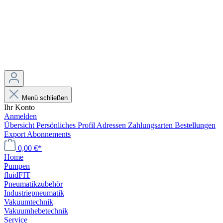
Menü schließen
Ihr Konto
Anmelden
Übersicht
Persönliches Profil
Adressen
Zahlungsarten
Bestellungen
Export
Abonnements
0,00 €*
Home
Pumpen
fluidFIT
Pneumatikzubehör
Industriepneumatik
Vakuumtechnik
Vakuumhebetechnik
Service