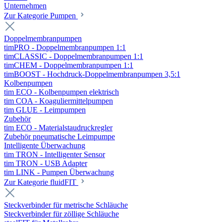
Unternehmen
Zur Kategorie Pumpen
Doppelmembranpumpen
timPRO - Doppelmembranpumpen 1:1
timCLASSIC - Doppelmembranpumpen 1:1
timCHEM - Doppelmembranpumpen 1:1
timBOOST - Hochdruck-Doppelmembranpumpen 3,5:1
Kolbenpumpen
tim ECO - Kolbenpumpen elektrisch
tim COA - Koaguliermittelpumpen
tim GLUE - Leimpumpen
Zubehör
tim ECO - Materialstaudruckregler
Zubehör pneumatische Leimpumpe
Intelligente Überwachung
tim TRON - Intelligenter Sensor
tim TRON - USB Adapter
tim LINK - Pumpen Überwachung
Zur Kategorie fluidFIT
Steckverbinder für metrische Schläuche
Steckverbinder für zöllige Schläuche