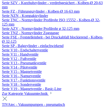
Serie SZV - Kurzhubzylinder - verdrehgesichert - Kolben-Ø 20-63
mm
Serie FZ - Führungszylinder - Kolben-Ø 16-63 mm
Serie NZN - Kompaktzylinder
Serie TNC - Normzylinder Profilrohr ISO 15552 - Kolben-Ø 32-
125 mm
Serie AZV - Normzylinder Profilrohr ø 32-125 mm
Serie TNZ - Normzylinder Zugstange
Serie FSE - Feststelleinheit - bei Druckabfall blockierend - Kolben-
Ø 32-125
Serie SP - Balgzylinder - einfachwirkend
Serie V10 - Endschalterventile
Serie V11 - Handventile
Serie V12 - Fußventile
Serie V13 - Pneumatikventile
Serie V14 - Pilotventile
Serie V15 - Magnetventile
Serie V16 - Namurventile
Serie V17 - Funktionsventile
Serie V18 - Sonderventile
Serie V19 - Magnetventile - Basic-Line
Zur Kategorie Vakuumtechnik
TIVAtec - Vakuumpumpen - pneumatisch