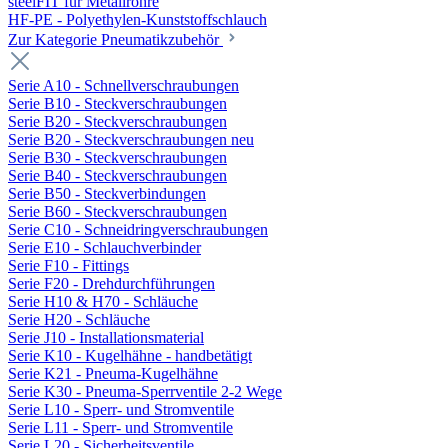
steelFIT für Metallrohre
HF-PE - Polyethylen-Kunststoffschlauch
Zur Kategorie Pneumatikzubehör
Serie A10 - Schnellverschraubungen
Serie B10 - Steckverschraubungen
Serie B20 - Steckverschraubungen
Serie B20 - Steckverschraubungen neu
Serie B30 - Steckverschraubungen
Serie B40 - Steckverschraubungen
Serie B50 - Steckverbindungen
Serie B60 - Steckverschraubungen
Serie C10 - Schneidringverschraubungen
Serie E10 - Schlauchverbinder
Serie F10 - Fittings
Serie F20 - Drehdurchführungen
Serie H10 & H70 - Schläuche
Serie H20 - Schläuche
Serie J10 - Installationsmaterial
Serie K10 - Kugelhähne - handbetätigt
Serie K21 - Pneuma-Kugelhähne
Serie K30 - Pneuma-Sperrventile 2-2 Wege
Serie L10 - Sperr- und Stromventile
Serie L11 - Sperr- und Stromventile
Serie L20 - Sicherheitsventile