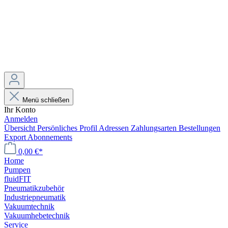
Menü schließen
Ihr Konto
Anmelden
Übersicht
Persönliches Profil
Adressen
Zahlungsarten
Bestellungen
Export
Abonnements
0,00 €*
Home
Pumpen
fluidFIT
Pneumatikzubehör
Industriepneumatik
Vakuumtechnik
Vakuumhebetechnik
Service