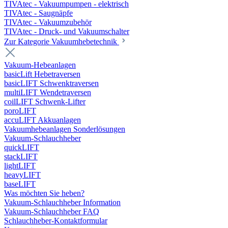
TIVAtec - Vakuumpumpen - elektrisch
TIVAtec - Saugnäpfe
TIVAtec - Vakuumzubehör
TIVAtec - Druck- und Vakuumschalter
Zur Kategorie Vakuumhebetechnik
Vakuum-Hebeanlagen
basicLift Hebetraversen
basicLIFT Schwenktraversen
multiLIFT Wendetraversen
coilLIFT Schwenk-Lifter
poroLIFT
accuLIFT Akkuanlagen
Vakuumhebeanlagen Sonderlösungen
Vakuum-Schlauchheber
quickLIFT
stackLIFT
lightLIFT
heavyLIFT
baseLIFT
Was möchten Sie heben?
Vakuum-Schlauchheber Information
Vakuum-Schlauchheber FAQ
Schlauchheber-Kontaktformular