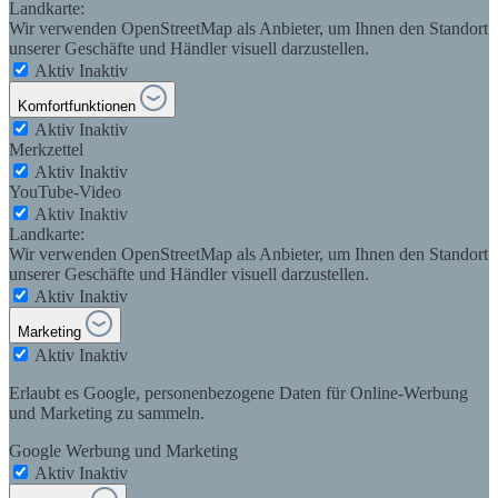
Landkarte:
Wir verwenden OpenStreetMap als Anbieter, um Ihnen den Standort
unserer Geschäfte und Händler visuell darzustellen.
Aktiv
Inaktiv
Komfortfunktionen
Aktiv
Inaktiv
Merkzettel
Aktiv
Inaktiv
YouTube-Video
Aktiv
Inaktiv
Landkarte:
Wir verwenden OpenStreetMap als Anbieter, um Ihnen den Standort
unserer Geschäfte und Händler visuell darzustellen.
Aktiv
Inaktiv
Marketing
Aktiv
Inaktiv
Erlaubt es Google, personenbezogene Daten für Online-Werbung
und Marketing zu sammeln.
Google Werbung und Marketing
Aktiv
Inaktiv