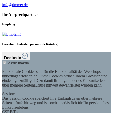
info@timmer.de
Ihr Ansprechpartner
Empfang
Download Industriepneumatik Katalog
Funktionale
Aktiv
Inaktiv
Funktionale Cookies sind für die Funktionalität des Webshops
unbedingt erforderlich. Diese Cookies ordnen Ihrem Browser eine
eindeutige zufällige ID zu damit Ihr ungehindertes Einkaufserlebnis
über mehrere Seitenaufrufe hinweg gewährleistet werden kann.
Session:
Das Session Cookie speichert Ihre Einkaufsdaten über mehrere
Seitenaufrufe hinweg und ist somit unerlässlich für Ihr persönliches
Einkaufserlebnis.
CSRF-Token: