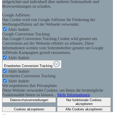
zielgerichtet und individuell über mehrere Seitenaufrufe und
Browsersitzungen zu schalten.
Google AdSense:
Das Cookie wird von Google AdSense für Förderung der
Werbungseffizienz auf der Webseite verwendet.
Aktiv
Inaktiv
Google Conversion Tracking:
Das Google Conversion Tracking Cookie wird genutzt um
Conversions auf der Webseite effektiv zu erfassen. Diese
Informationen werden vom Seitenbetreiber genutzt um Google
AdWords Kampagnen gezielt einzusetzen.
Aktiv
Inaktiv
Erweitertes Conversion Tracking
Aktiv
Inaktiv
Erweitertes Conversion Tracking
Aktiv
Inaktiv
Wir respektieren Ihre Privatsphäre
Diese Website verwendet Cookies, um Ihnen die bestmögliche
Funktionalität bieten zu können...
Mehr Informationen
.
Datenschutzeinstellungen
Nur funktionale Cookies
akzeptieren
Cookies akzeptieren
Alle Cookies akzeptieren