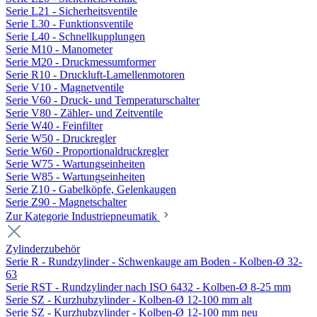
Serie L21 - Sicherheitsventile
Serie L30 - Funktionsventile
Serie L40 - Schnellkupplungen
Serie M10 - Manometer
Serie M20 - Druckmessumformer
Serie R10 - Druckluft-Lamellenmotoren
Serie V10 - Magnetventile
Serie V60 - Druck- und Temperaturschalter
Serie V80 - Zähler- und Zeitventile
Serie W40 - Feinfilter
Serie W50 - Druckregler
Serie W60 - Proportionaldruckregler
Serie W75 - Wartungseinheiten
Serie W85 - Wartungseinheiten
Serie Z10 - Gabelköpfe, Gelenkaugen
Serie Z90 - Magnetschalter
Zur Kategorie Industriepneumatik
Zylinderzubehör
Serie R - Rundzylinder - Schwenkauge am Boden - Kolben-Ø 32-
63
Serie RST - Rundzylinder nach ISO 6432 - Kolben-Ø 8-25 mm
Serie SZ - Kurzhubzylinder - Kolben-Ø 12-100 mm alt
Serie SZ - Kurzhubzylinder - Kolben-Ø 12-100 mm neu