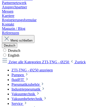
Partnernetzwerk
Ansprechpartner
Messen
Karriere
Registrierungsformular
Kontakt
Magazin / Blog
Referenzen
Menü schließen
Deutsch
Deutsch
English
Zeige alle Kategorien
ZTI-TNG - Ø250
Zurück
ZTI-TNG - Ø250 anzeigen
Pumpen
fluidFIT
Pneumatikzubehör
Industriepneumatik
Vakuumtechnik
Vakuumhebetechnik
Service