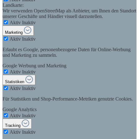
Landkarte:
Wir verwenden OpenStreetMap als Anbieter, um Ihnen den Standort
unserer Geschäfte und Händler visuell darzustellen.
Aktiv
Inaktiv
Marketing
Aktiv
Inaktiv
Erlaubt es Google, personenbezogene Daten für Online-Werbung
und Marketing zu sammeln.
Google Werbung und Marketing
Aktiv
Inaktiv
Statistiken
Aktiv
Inaktiv
Für Statistiken und Shop-Performance-Metriken genutzte Cookies.
Google Analytics
Aktiv
Inaktiv
Tracking
Aktiv
Inaktiv