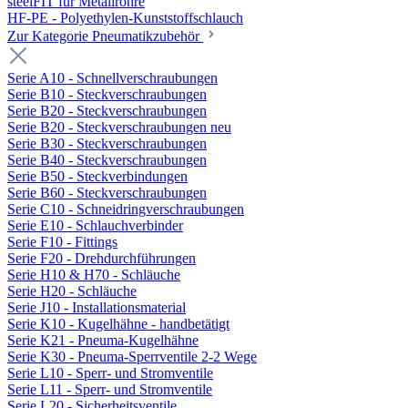
steelFIT für Metallrohre
HF-PE - Polyethylen-Kunststoffschlauch
Zur Kategorie Pneumatikzubehör
Serie A10 - Schnellverschraubungen
Serie B10 - Steckverschraubungen
Serie B20 - Steckverschraubungen
Serie B20 - Steckverschraubungen neu
Serie B30 - Steckverschraubungen
Serie B40 - Steckverschraubungen
Serie B50 - Steckverbindungen
Serie B60 - Steckverschraubungen
Serie C10 - Schneidringverschraubungen
Serie E10 - Schlauchverbinder
Serie F10 - Fittings
Serie F20 - Drehdurchführungen
Serie H10 & H70 - Schläuche
Serie H20 - Schläuche
Serie J10 - Installationsmaterial
Serie K10 - Kugelhähne - handbetätigt
Serie K21 - Pneuma-Kugelhähne
Serie K30 - Pneuma-Sperrventile 2-2 Wege
Serie L10 - Sperr- und Stromventile
Serie L11 - Sperr- und Stromventile
Serie L20 - Sicherheitsventile