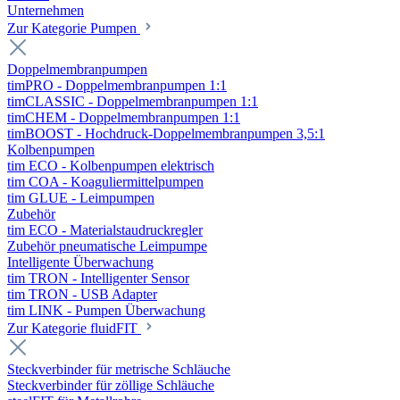
Unternehmen
Zur Kategorie Pumpen
Doppelmembranpumpen
timPRO - Doppelmembranpumpen 1:1
timCLASSIC - Doppelmembranpumpen 1:1
timCHEM - Doppelmembranpumpen 1:1
timBOOST - Hochdruck-Doppelmembranpumpen 3,5:1
Kolbenpumpen
tim ECO - Kolbenpumpen elektrisch
tim COA - Koaguliermittelpumpen
tim GLUE - Leimpumpen
Zubehör
tim ECO - Materialstaudruckregler
Zubehör pneumatische Leimpumpe
Intelligente Überwachung
tim TRON - Intelligenter Sensor
tim TRON - USB Adapter
tim LINK - Pumpen Überwachung
Zur Kategorie fluidFIT
Steckverbinder für metrische Schläuche
Steckverbinder für zöllige Schläuche