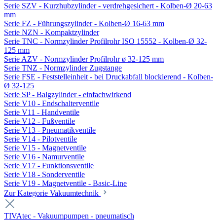
Serie SZV - Kurzhubzylinder - verdrehgesichert - Kolben-Ø 20-63
mm
Serie FZ - Führungszylinder - Kolben-Ø 16-63 mm
Serie NZN - Kompaktzylinder
Serie TNC - Normzylinder Profilrohr ISO 15552 - Kolben-Ø 32-
125 mm
Serie AZV - Normzylinder Profilrohr ø 32-125 mm
Serie TNZ - Normzylinder Zugstange
Serie FSE - Feststelleinheit - bei Druckabfall blockierend - Kolben-
Ø 32-125
Serie SP - Balgzylinder - einfachwirkend
Serie V10 - Endschalterventile
Serie V11 - Handventile
Serie V12 - Fußventile
Serie V13 - Pneumatikventile
Serie V14 - Pilotventile
Serie V15 - Magnetventile
Serie V16 - Namurventile
Serie V17 - Funktionsventile
Serie V18 - Sonderventile
Serie V19 - Magnetventile - Basic-Line
Zur Kategorie Vakuumtechnik
TIVAtec - Vakuumpumpen - pneumatisch