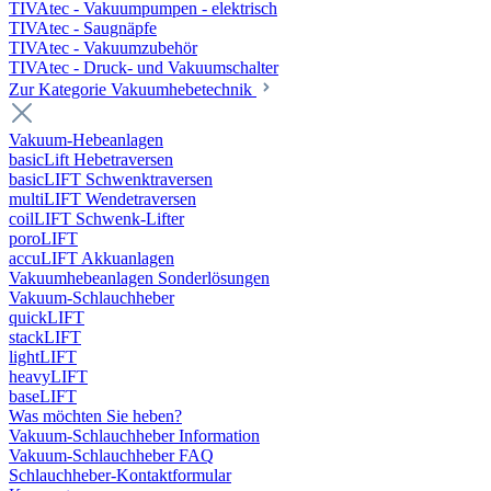
TIVAtec - Vakuumpumpen - elektrisch
TIVAtec - Saugnäpfe
TIVAtec - Vakuumzubehör
TIVAtec - Druck- und Vakuumschalter
Zur Kategorie Vakuumhebetechnik
Vakuum-Hebeanlagen
basicLift Hebetraversen
basicLIFT Schwenktraversen
multiLIFT Wendetraversen
coilLIFT Schwenk-Lifter
poroLIFT
accuLIFT Akkuanlagen
Vakuumhebeanlagen Sonderlösungen
Vakuum-Schlauchheber
quickLIFT
stackLIFT
lightLIFT
heavyLIFT
baseLIFT
Was möchten Sie heben?
Vakuum-Schlauchheber Information
Vakuum-Schlauchheber FAQ
Schlauchheber-Kontaktformular