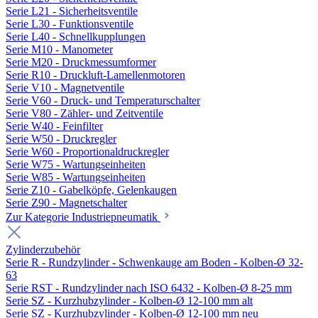
Serie L21 - Sicherheitsventile
Serie L30 - Funktionsventile
Serie L40 - Schnellkupplungen
Serie M10 - Manometer
Serie M20 - Druckmessumformer
Serie R10 - Druckluft-Lamellenmotoren
Serie V10 - Magnetventile
Serie V60 - Druck- und Temperaturschalter
Serie V80 - Zähler- und Zeitventile
Serie W40 - Feinfilter
Serie W50 - Druckregler
Serie W60 - Proportionaldruckregler
Serie W75 - Wartungseinheiten
Serie W85 - Wartungseinheiten
Serie Z10 - Gabelköpfe, Gelenkaugen
Serie Z90 - Magnetschalter
Zur Kategorie Industriepneumatik
Zylinderzubehör
Serie R - Rundzylinder - Schwenkauge am Boden - Kolben-Ø 32-
63
Serie RST - Rundzylinder nach ISO 6432 - Kolben-Ø 8-25 mm
Serie SZ - Kurzhubzylinder - Kolben-Ø 12-100 mm alt
Serie SZ - Kurzhubzylinder - Kolben-Ø 12-100 mm neu