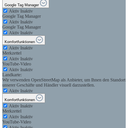
Google Tag Manager
Aktiv
Inaktiv
Google Tag Manager
Aktiv
Inaktiv
Google Tag Manager
Aktiv
Inaktiv
Komfortfunktionen
Aktiv
Inaktiv
Merkzettel
Aktiv
Inaktiv
YouTube-Video
Aktiv
Inaktiv
Landkarte:
Wir verwenden OpenStreetMap als Anbieter, um Ihnen den Standort
unserer Geschäfte und Händler visuell darzustellen.
Aktiv
Inaktiv
Komfortfunktionen
Aktiv
Inaktiv
Merkzettel
Aktiv
Inaktiv
YouTube-Video
Aktiv
Inaktiv