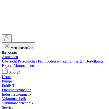
Menü schließen
Ihr Konto
Anmelden
Übersicht
Persönliches Profil
Adressen
Zahlungsarten
Bestellungen
Export
Abonnements
0,00 €*
Home
Pumpen
fluidFIT
Pneumatikzubehör
Industriepneumatik
Vakuumtechnik
Vakuumhebetechnik
Service