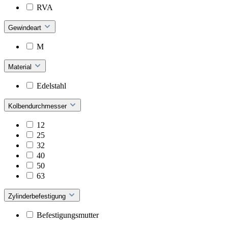
RVA
Gewindeart
M
Material
Edelstahl
Kolbendurchmesser
12
25
32
40
50
63
Zylinderbefestigung
Befestigungsmutter