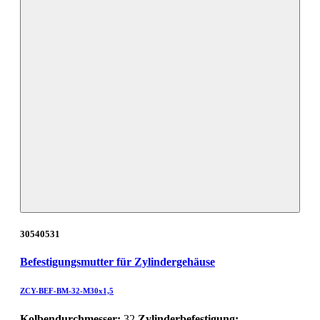
30540531
Befestigungsmutter für Zylindergehäuse
ZCY-BEF-BM-32-M30x1,5
Kolbendurchmesser:
32
Zylinderbefestigung: