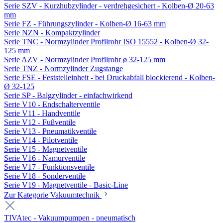
Serie SZV - Kurzhubzylinder - verdrehgesichert - Kolben-Ø 20-63
mm
Serie FZ - Führungszylinder - Kolben-Ø 16-63 mm
Serie NZN - Kompaktzylinder
Serie TNC - Normzylinder Profilrohr ISO 15552 - Kolben-Ø 32-
125 mm
Serie AZV - Normzylinder Profilrohr ø 32-125 mm
Serie TNZ - Normzylinder Zugstange
Serie FSE - Feststelleinheit - bei Druckabfall blockierend - Kolben-
Ø 32-125
Serie SP - Balgzylinder - einfachwirkend
Serie V10 - Endschalterventile
Serie V11 - Handventile
Serie V12 - Fußventile
Serie V13 - Pneumatikventile
Serie V14 - Pilotventile
Serie V15 - Magnetventile
Serie V16 - Namurventile
Serie V17 - Funktionsventile
Serie V18 - Sonderventile
Serie V19 - Magnetventile - Basic-Line
Zur Kategorie Vakuumtechnik
TIVAtec - Vakuumpumpen - pneumatisch