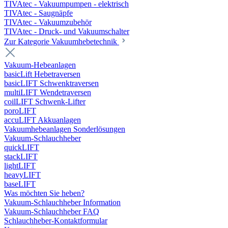
TIVAtec - Vakuumpumpen - elektrisch
TIVAtec - Saugnäpfe
TIVAtec - Vakuumzubehör
TIVAtec - Druck- und Vakuumschalter
Zur Kategorie Vakuumhebetechnik
Vakuum-Hebeanlagen
basicLift Hebetraversen
basicLIFT Schwenktraversen
multiLIFT Wendetraversen
coilLIFT Schwenk-Lifter
poroLIFT
accuLIFT Akkuanlagen
Vakuumhebeanlagen Sonderlösungen
Vakuum-Schlauchheber
quickLIFT
stackLIFT
lightLIFT
heavyLIFT
baseLIFT
Was möchten Sie heben?
Vakuum-Schlauchheber Information
Vakuum-Schlauchheber FAQ
Schlauchheber-Kontaktformular