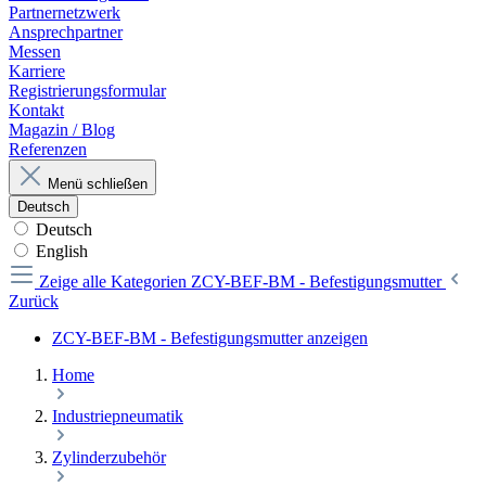
Partnernetzwerk
Ansprechpartner
Messen
Karriere
Registrierungsformular
Kontakt
Magazin / Blog
Referenzen
Menü schließen
Deutsch
Deutsch
English
Zeige alle Kategorien
ZCY-BEF-BM - Befestigungsmutter
Zurück
ZCY-BEF-BM - Befestigungsmutter anzeigen
Home
Industriepneumatik
Zylinderzubehör