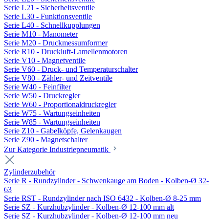
Serie L21 - Sicherheitsventile
Serie L30 - Funktionsventile
Serie L40 - Schnellkupplungen
Serie M10 - Manometer
Serie M20 - Druckmessumformer
Serie R10 - Druckluft-Lamellenmotoren
Serie V10 - Magnetventile
Serie V60 - Druck- und Temperaturschalter
Serie V80 - Zähler- und Zeitventile
Serie W40 - Feinfilter
Serie W50 - Druckregler
Serie W60 - Proportionaldruckregler
Serie W75 - Wartungseinheiten
Serie W85 - Wartungseinheiten
Serie Z10 - Gabelköpfe, Gelenkaugen
Serie Z90 - Magnetschalter
Zur Kategorie Industriepneumatik
Zylinderzubehör
Serie R - Rundzylinder - Schwenkauge am Boden - Kolben-Ø 32-
63
Serie RST - Rundzylinder nach ISO 6432 - Kolben-Ø 8-25 mm
Serie SZ - Kurzhubzylinder - Kolben-Ø 12-100 mm alt
Serie SZ - Kurzhubzylinder - Kolben-Ø 12-100 mm neu