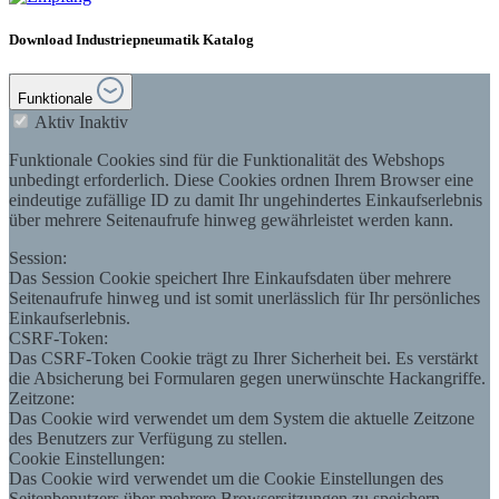
Download Industriepneumatik Katalog
Funktionale
Aktiv
Inaktiv
Funktionale Cookies sind für die Funktionalität des Webshops
unbedingt erforderlich. Diese Cookies ordnen Ihrem Browser eine
eindeutige zufällige ID zu damit Ihr ungehindertes Einkaufserlebnis
über mehrere Seitenaufrufe hinweg gewährleistet werden kann.
Session:
Das Session Cookie speichert Ihre Einkaufsdaten über mehrere
Seitenaufrufe hinweg und ist somit unerlässlich für Ihr persönliches
Einkaufserlebnis.
CSRF-Token:
Das CSRF-Token Cookie trägt zu Ihrer Sicherheit bei. Es verstärkt
die Absicherung bei Formularen gegen unerwünschte Hackangriffe.
Zeitzone:
Das Cookie wird verwendet um dem System die aktuelle Zeitzone
des Benutzers zur Verfügung zu stellen.
Cookie Einstellungen:
Das Cookie wird verwendet um die Cookie Einstellungen des
Seitenbenutzers über mehrere Browsersitzungen zu speichern.