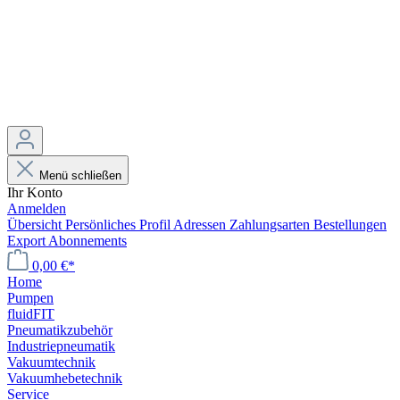
Menü schließen
Ihr Konto
Anmelden
Übersicht
Persönliches Profil
Adressen
Zahlungsarten
Bestellungen
Export
Abonnements
0,00 €*
Home
Pumpen
fluidFIT
Pneumatikzubehör
Industriepneumatik
Vakuumtechnik
Vakuumhebetechnik
Service