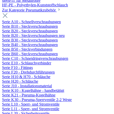
steelFIT für Metallrohre
HF-PE - Polyethylen-Kunststoffschlauch
Zur Kategorie Pneumatikzubehör
Serie A10 - Schnellverschraubungen
Serie B10 - Steckverschraubungen
Serie B20 - Steckverschraubungen
Serie B20 - Steckverschraubungen neu
Serie B30 - Steckverschraubungen
Serie B40 - Steckverschraubungen
Serie B50 - Steckverbindungen
Serie B60 - Steckverschraubungen
Serie C10 - Schneidringverschraubungen
Serie E10 - Schlauchverbinder
Serie F10 - Fittings
Serie F20 - Drehdurchführungen
Serie H10 & H70 - Schläuche
Serie H20 - Schläuche
Serie J10 - Installationsmaterial
Serie K10 - Kugelhähne - handbetätigt
Serie K21 - Pneuma-Kugelhähne
Serie K30 - Pneuma-Sperrventile 2-2 Wege
Serie L10 - Sperr- und Stromventile
Serie L11 - Sperr- und Stromventile
Serie L20 - Sicherheitsventile