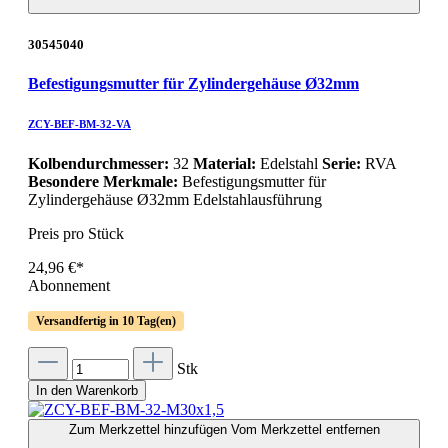
30545040
Befestigungsmutter für Zylindergehäuse Ø32mm
ZCY-BEF-BM-32-VA
Kolbendurchmesser:
32
Material:
Edelstahl
Serie:
RVA
Besondere Merkmale:
Befestigungsmutter für
Zylindergehäuse Ø32mm Edelstahlausführung
Preis pro Stück
24,96 €*
Abonnement
Versandfertig in 10 Tag(en)
Stk
In den Warenkorb
Zum Merkzettel hinzufügen
Vom Merkzettel entfernen