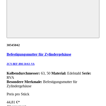
30545042
Befestigungsmutter für Zylindergehäuse
ZCY-BEF-BM-50/63-VA
Kolbendurchmesser:
63, 50
Material:
Edelstahl
Serie:
RVA
Besondere Merkmale:
Befestigungsmutter für
Zylindergehäuse
Preis pro Stück
44,81 €*