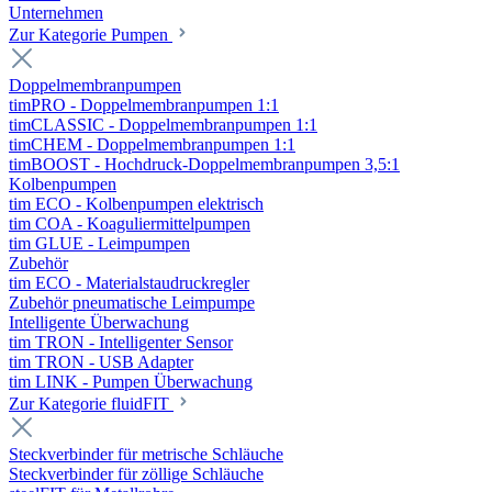
Unternehmen
Zur Kategorie Pumpen
Doppelmembranpumpen
timPRO - Doppelmembranpumpen 1:1
timCLASSIC - Doppelmembranpumpen 1:1
timCHEM - Doppelmembranpumpen 1:1
timBOOST - Hochdruck-Doppelmembranpumpen 3,5:1
Kolbenpumpen
tim ECO - Kolbenpumpen elektrisch
tim COA - Koaguliermittelpumpen
tim GLUE - Leimpumpen
Zubehör
tim ECO - Materialstaudruckregler
Zubehör pneumatische Leimpumpe
Intelligente Überwachung
tim TRON - Intelligenter Sensor
tim TRON - USB Adapter
tim LINK - Pumpen Überwachung
Zur Kategorie fluidFIT
Steckverbinder für metrische Schläuche
Steckverbinder für zöllige Schläuche