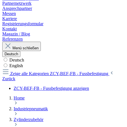
Partnernetzwerk
Ansprechpartner
Messen
Karriere
Registrierungsformular
Kontakt
Magazin / Blog
Referenzen
Menü schließen
Deutsch
Deutsch
English
Zeige alle Kategorien
ZCY-BEF-FB - Fussbefestigung
Zurück
ZCY-BEF-FB - Fussbefestigung anzeigen
Home
Industriepneumatik
Zylinderzubehör