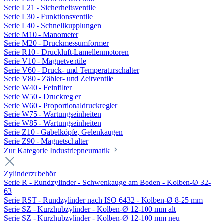
Serie L21 - Sicherheitsventile
Serie L30 - Funktionsventile
Serie L40 - Schnellkupplungen
Serie M10 - Manometer
Serie M20 - Druckmessumformer
Serie R10 - Druckluft-Lamellenmotoren
Serie V10 - Magnetventile
Serie V60 - Druck- und Temperaturschalter
Serie V80 - Zähler- und Zeitventile
Serie W40 - Feinfilter
Serie W50 - Druckregler
Serie W60 - Proportionaldruckregler
Serie W75 - Wartungseinheiten
Serie W85 - Wartungseinheiten
Serie Z10 - Gabelköpfe, Gelenkaugen
Serie Z90 - Magnetschalter
Zur Kategorie Industriepneumatik
Zylinderzubehör
Serie R - Rundzylinder - Schwenkauge am Boden - Kolben-Ø 32-
63
Serie RST - Rundzylinder nach ISO 6432 - Kolben-Ø 8-25 mm
Serie SZ - Kurzhubzylinder - Kolben-Ø 12-100 mm alt
Serie SZ - Kurzhubzylinder - Kolben-Ø 12-100 mm neu