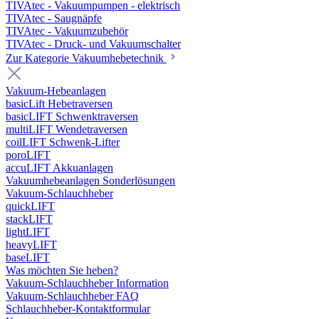
TIVAtec - Vakuumpumpen - elektrisch
TIVAtec - Saugnäpfe
TIVAtec - Vakuumzubehör
TIVAtec - Druck- und Vakuumschalter
Zur Kategorie Vakuumhebetechnik
Vakuum-Hebeanlagen
basicLift Hebetraversen
basicLIFT Schwenktraversen
multiLIFT Wendetraversen
coilLIFT Schwenk-Lifter
poroLIFT
accuLIFT Akkuanlagen
Vakuumhebeanlagen Sonderlösungen
Vakuum-Schlauchheber
quickLIFT
stackLIFT
lightLIFT
heavyLIFT
baseLIFT
Was möchten Sie heben?
Vakuum-Schlauchheber Information
Vakuum-Schlauchheber FAQ
Schlauchheber-Kontaktformular