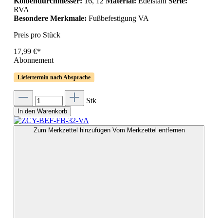
Kolbendurchmesser:
16, 12
Material:
Edelstahl
Serie:
RVA
Besondere Merkmale:
Fußbefestigung VA
Preis pro Stück
17,99 €*
Abonnement
Liefertermin nach Absprache
Stk
In den Warenkorb
Zum Merkzettel hinzufügen
Vom Merkzettel entfernen