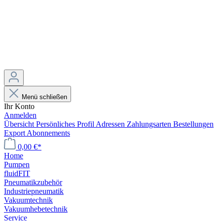
Menü schließen
Ihr Konto
Anmelden
Übersicht
Persönliches Profil
Adressen
Zahlungsarten
Bestellungen
Export
Abonnements
0,00 €*
Home
Pumpen
fluidFIT
Pneumatikzubehör
Industriepneumatik
Vakuumtechnik
Vakuumhebetechnik
Service