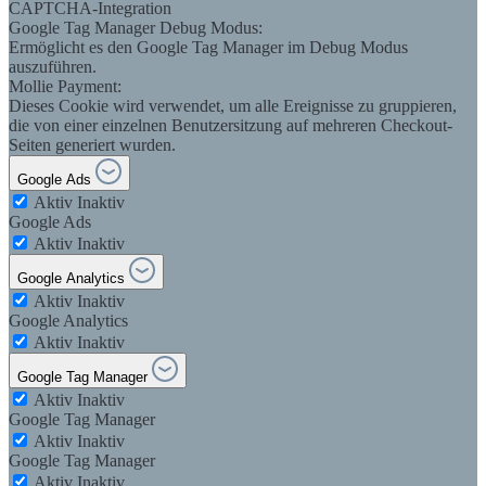
CAPTCHA-Integration
Google Tag Manager Debug Modus:
Ermöglicht es den Google Tag Manager im Debug Modus
auszuführen.
Mollie Payment:
Dieses Cookie wird verwendet, um alle Ereignisse zu gruppieren,
die von einer einzelnen Benutzersitzung auf mehreren Checkout-
Seiten generiert wurden.
Google Ads
Aktiv
Inaktiv
Google Ads
Aktiv
Inaktiv
Google Analytics
Aktiv
Inaktiv
Google Analytics
Aktiv
Inaktiv
Google Tag Manager
Aktiv
Inaktiv
Google Tag Manager
Aktiv
Inaktiv
Google Tag Manager
Aktiv
Inaktiv