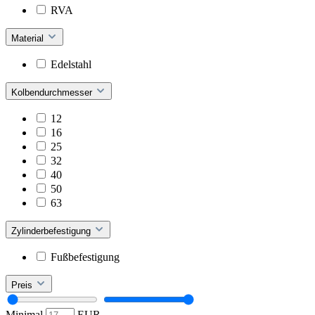
RVA
Material
Edelstahl
Kolbendurchmesser
12
16
25
32
40
50
63
Zylinderbefestigung
Fußbefestigung
Preis
Minimal
EUR