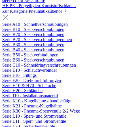
steelFIT für Metallrohre
HF-PE - Polyethylen-Kunststoffschlauch
Zur Kategorie Pneumatikzubehör
Serie A10 - Schnellverschraubungen
Serie B10 - Steckverschraubungen
Serie B20 - Steckverschraubungen
Serie B20 - Steckverschraubungen neu
Serie B30 - Steckverschraubungen
Serie B40 - Steckverschraubungen
Serie B50 - Steckverbindungen
Serie B60 - Steckverschraubungen
Serie C10 - Schneidringverschraubungen
Serie E10 - Schlauchverbinder
Serie F10 - Fittings
Serie F20 - Drehdurchführungen
Serie H10 & H70 - Schläuche
Serie H20 - Schläuche
Serie J10 - Installationsmaterial
Serie K10 - Kugelhähne - handbetätigt
Serie K21 - Pneuma-Kugelhähne
Serie K30 - Pneuma-Sperrventile 2-2 Wege
Serie L10 - Sperr- und Stromventile
Serie L11 - Sperr- und Stromventile
Serie L20 - Sicherheitsventile