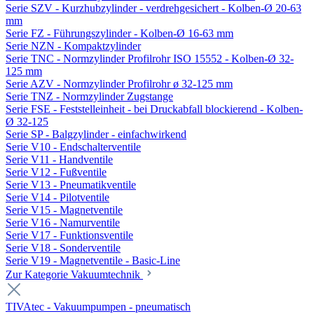
Serie SZV - Kurzhubzylinder - verdrehgesichert - Kolben-Ø 20-63
mm
Serie FZ - Führungszylinder - Kolben-Ø 16-63 mm
Serie NZN - Kompaktzylinder
Serie TNC - Normzylinder Profilrohr ISO 15552 - Kolben-Ø 32-
125 mm
Serie AZV - Normzylinder Profilrohr ø 32-125 mm
Serie TNZ - Normzylinder Zugstange
Serie FSE - Feststelleinheit - bei Druckabfall blockierend - Kolben-
Ø 32-125
Serie SP - Balgzylinder - einfachwirkend
Serie V10 - Endschalterventile
Serie V11 - Handventile
Serie V12 - Fußventile
Serie V13 - Pneumatikventile
Serie V14 - Pilotventile
Serie V15 - Magnetventile
Serie V16 - Namurventile
Serie V17 - Funktionsventile
Serie V18 - Sonderventile
Serie V19 - Magnetventile - Basic-Line
Zur Kategorie Vakuumtechnik
TIVAtec - Vakuumpumpen - pneumatisch