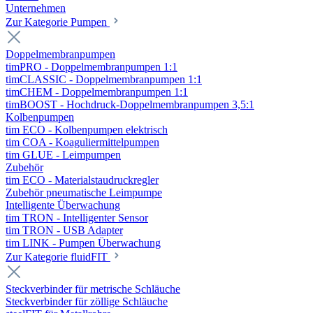
Unternehmen
Zur Kategorie Pumpen
Doppelmembranpumpen
timPRO - Doppelmembranpumpen 1:1
timCLASSIC - Doppelmembranpumpen 1:1
timCHEM - Doppelmembranpumpen 1:1
timBOOST - Hochdruck-Doppelmembranpumpen 3,5:1
Kolbenpumpen
tim ECO - Kolbenpumpen elektrisch
tim COA - Koaguliermittelpumpen
tim GLUE - Leimpumpen
Zubehör
tim ECO - Materialstaudruckregler
Zubehör pneumatische Leimpumpe
Intelligente Überwachung
tim TRON - Intelligenter Sensor
tim TRON - USB Adapter
tim LINK - Pumpen Überwachung
Zur Kategorie fluidFIT
Steckverbinder für metrische Schläuche
Steckverbinder für zöllige Schläuche