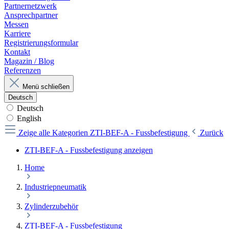
Partnernetzwerk
Ansprechpartner
Messen
Karriere
Registrierungsformular
Kontakt
Magazin / Blog
Referenzen
Menü schließen
Deutsch
Deutsch
English
Zeige alle Kategorien
ZTI-BEF-A - Fussbefestigung
Zurück
ZTI-BEF-A - Fussbefestigung anzeigen
Home
Industriepneumatik
Zylinderzubehör
ZTI-BEF-A - Fussbefestigung