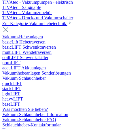
TIVAtec - Vakuumpumpen - elektrisch
TIVAtec - Saugnäpfe
TIVAtec - Vakuumzubehör
TIVAtec - Druck- und Vakuumschalter
Zur Kategorie Vakuumhebetechnik
Vakuum-Hebeanlagen
basicLift Hebetraversen
basicLIFT Schwenktraversen
multiLIFT Wendetraversen
coilLIFT Schwenk-Lifter
poroLIFT
accuLIFT Akkuanlagen
Vakuumhebeanlagen Sonderlösungen
Vakuum-Schlauchheber
quickLIFT
stackLIFT
lightLIFT
heavyLIFT
baseLIFT
Was möchten Sie heben?
Vakuum-Schlauchheber Information
Vakuum-Schlauchheber FAQ
Schlauchheber-Kontaktformular