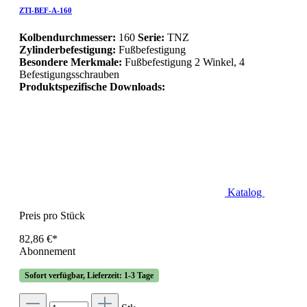
ZTI-BEF-A-160
Kolbendurchmesser:
160
Serie:
TNZ
Zylinderbefestigung:
Fußbefestigung
Besondere Merkmale:
Fußbefestigung 2 Winkel, 4
Befestigungsschrauben
Produktspezifische Downloads:
Katalog
Preis pro Stück
82,86 €*
Abonnement
Sofort verfügbar, Lieferzeit: 1-3 Tage