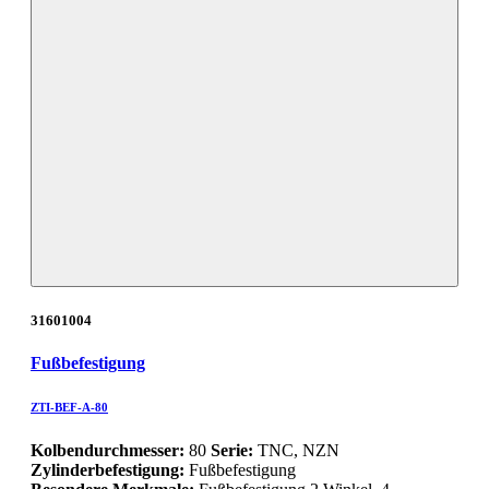
31601004
Fußbefestigung
ZTI-BEF-A-80
Kolbendurchmesser:
80
Serie:
TNC, NZN
Zylinderbefestigung:
Fußbefestigung