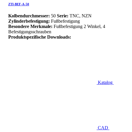
ZTI-BEF-A-50
Kolbendurchmesser:
50
Serie:
TNC, NZN
Zylinderbefestigung:
Fußbefestigung
Besondere Merkmale:
Fußbefestigung 2 Winkel, 4
Befestigungsschrauben
Produktspezifische Downloads:
Katalog
CAD