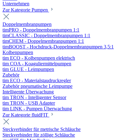
Unternehmen
Zur Kategorie Pumpen
Doppelmembranpumpen
timPRO - Doppelmembranpumpen 1:1
timCLASSIC - Doppelmembranpumpen 1:1
timCHEM - Doppelmembranpumpen 1:1
timBOOST - Hochdruck-Doppelmembranpumpen 3,5:1
Kolbenpumpen
tim ECO - Kolbenpumpen elektrisch
tim COA - Koaguliermittelpumpen
tim GLUE - Leimpumpen
Zubehör
tim ECO - Materialstaudruckregler
Zubehör pneumatische Leimpumpe
Intelligente Überwachung
tim TRON - Intelligenter Sensor
tim TRON - USB Adapter
tim LINK - Pumpen Überwachung
Zur Kategorie fluidFIT
Steckverbinder für metrische Schläuche
Steckverbinder für zöllige Schläuche