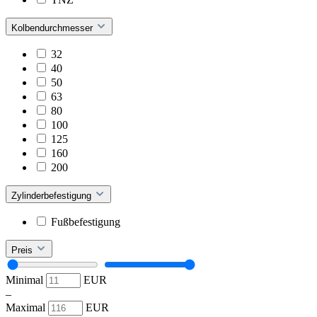
Kolbendurchmesser
32
40
50
63
80
100
125
160
200
Zylinderbefestigung
Fußbefestigung
Preis
Minimal
EUR
–
Maximal
EUR