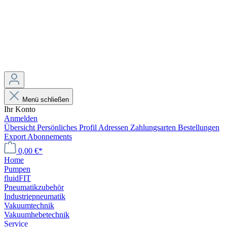
Menü schließen
Ihr Konto
Anmelden
Übersicht
Persönliches Profil
Adressen
Zahlungsarten
Bestellungen
Export
Abonnements
0,00 €*
Home
Pumpen
fluidFIT
Pneumatikzubehör
Industriepneumatik
Vakuumtechnik
Vakuumhebetechnik
Service