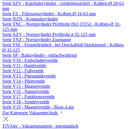
Serie SZV - Kurzhubzylinder - verdrehgesichert - Kolben-Ø 20-63
mm
Serie FZ - Führungszylinder - Kolben-Ø 16-63 mm
Serie NZN - Kompaktzylinder
Serie TNC - Normzylinder Profilrohr ISO 15552 - Kolben-Ø 32-
125 mm
Serie AZV - Normzylinder Profilrohr ø 32-125 mm
Serie TNZ - Normzylinder Zugstange
Serie FSE - Feststelleinheit - bei Druckabfall blockierend - Kolben-
Ø 32-125
Serie SP - Balgzylinder - einfachwirkend
Serie V10 - Endschalterventile
Serie V11 - Handventile
Serie V12 - Fußventile
Serie V13 - Pneumatikventile
Serie V14 - Pilotventile
Serie V15 - Magnetventile
Serie V16 - Namurventile
Serie V17 - Funktionsventile
Serie V18 - Sonderventile
Serie V19 - Magnetventile - Basic-Line
Zur Kategorie Vakuumtechnik
TIVAtec - Vakuumpumpen - pneumatisch