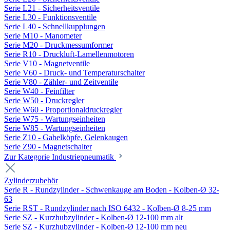
Serie L21 - Sicherheitsventile
Serie L30 - Funktionsventile
Serie L40 - Schnellkupplungen
Serie M10 - Manometer
Serie M20 - Druckmessumformer
Serie R10 - Druckluft-Lamellenmotoren
Serie V10 - Magnetventile
Serie V60 - Druck- und Temperaturschalter
Serie V80 - Zähler- und Zeitventile
Serie W40 - Feinfilter
Serie W50 - Druckregler
Serie W60 - Proportionaldruckregler
Serie W75 - Wartungseinheiten
Serie W85 - Wartungseinheiten
Serie Z10 - Gabelköpfe, Gelenkaugen
Serie Z90 - Magnetschalter
Zur Kategorie Industriepneumatik
Zylinderzubehör
Serie R - Rundzylinder - Schwenkauge am Boden - Kolben-Ø 32-
63
Serie RST - Rundzylinder nach ISO 6432 - Kolben-Ø 8-25 mm
Serie SZ - Kurzhubzylinder - Kolben-Ø 12-100 mm alt
Serie SZ - Kurzhubzylinder - Kolben-Ø 12-100 mm neu