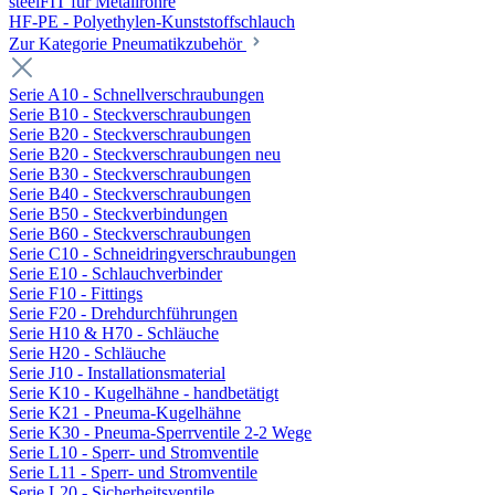
steelFIT für Metallrohre
HF-PE - Polyethylen-Kunststoffschlauch
Zur Kategorie Pneumatikzubehör
Serie A10 - Schnellverschraubungen
Serie B10 - Steckverschraubungen
Serie B20 - Steckverschraubungen
Serie B20 - Steckverschraubungen neu
Serie B30 - Steckverschraubungen
Serie B40 - Steckverschraubungen
Serie B50 - Steckverbindungen
Serie B60 - Steckverschraubungen
Serie C10 - Schneidringverschraubungen
Serie E10 - Schlauchverbinder
Serie F10 - Fittings
Serie F20 - Drehdurchführungen
Serie H10 & H70 - Schläuche
Serie H20 - Schläuche
Serie J10 - Installationsmaterial
Serie K10 - Kugelhähne - handbetätigt
Serie K21 - Pneuma-Kugelhähne
Serie K30 - Pneuma-Sperrventile 2-2 Wege
Serie L10 - Sperr- und Stromventile
Serie L11 - Sperr- und Stromventile
Serie L20 - Sicherheitsventile