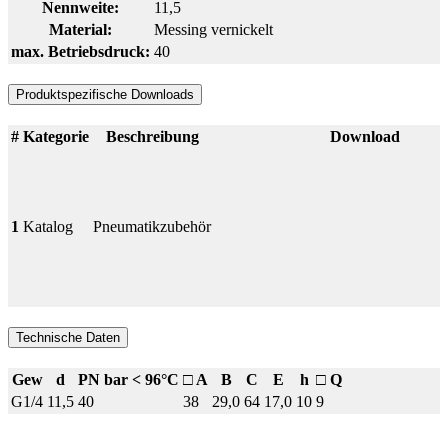
Nennweite:
11,5
Material:
Messing vernickelt
max. Betriebsdruck:
40
Produktspezifische Downloads
#
Kategorie
Beschreibung
Download
1
Katalog
Pneumatikzubehör
Technische Daten
Gew
d
PN bar < 96°C
□ A
B
C
E
h
□ Q
G1/4
11,5
40
38
29,0
64
17,0
10
9