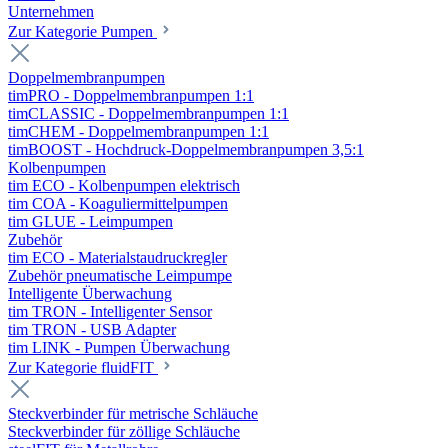
Unternehmen
Zur Kategorie Pumpen
Doppelmembranpumpen
timPRO - Doppelmembranpumpen 1:1
timCLASSIC - Doppelmembranpumpen 1:1
timCHEM - Doppelmembranpumpen 1:1
timBOOST - Hochdruck-Doppelmembranpumpen 3,5:1
Kolbenpumpen
tim ECO - Kolbenpumpen elektrisch
tim COA - Koaguliermittelpumpen
tim GLUE - Leimpumpen
Zubehör
tim ECO - Materialstaudruckregler
Zubehör pneumatische Leimpumpe
Intelligente Überwachung
tim TRON - Intelligenter Sensor
tim TRON - USB Adapter
tim LINK - Pumpen Überwachung
Zur Kategorie fluidFIT
Steckverbinder für metrische Schläuche
Steckverbinder für zöllige Schläuche