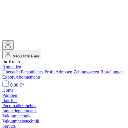
Menü schließen
Ihr Konto
Anmelden
Übersicht
Persönliches Profil
Adressen
Zahlungsarten
Bestellungen
Export
Abonnements
0,00 €*
Home
Pumpen
fluidFIT
Pneumatikzubehör
Industriepneumatik
Vakuumtechnik
Vakuumhebetechnik
Service