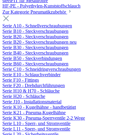
steelFIT für Metallrohre
HF-PE - Polyethylen-Kunststoffschlauch
Zur Kategorie Pneumatikzubehör
Serie A10 - Schnellverschraubungen
Serie B10 - Steckverschraubungen
Serie B20 - Steckverschraubungen
Serie B20 - Steckverschraubungen neu
Serie B30 - Steckverschraubungen
Serie B40 - Steckverschraubungen
Serie B50 - Steckverbindungen
Serie B60 - Steckverschraubungen
Serie C10 - Schneidringverschraubungen
Serie E10 - Schlauchverbinder
Serie F10 - Fittings
Serie F20 - Drehdurchführungen
Serie H10 & H70 - Schläuche
Serie H20 - Schläuche
Serie J10 - Installationsmaterial
Serie K10 - Kugelhähne - handbetätigt
Serie K21 - Pneuma-Kugelhähne
Serie K30 - Pneuma-Sperrventile 2-2 Wege
Serie L10 - Sperr- und Stromventile
Serie L11 - Sperr- und Stromventile
Serie L20 - Sicherheitsventile