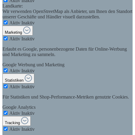
Aktiv
Inaktiv
Landkarte:
Wir verwenden OpenStreetMap als Anbieter, um Ihnen den Standort
unserer Geschäfte und Händler visuell darzustellen.
Aktiv
Inaktiv
Marketing
Aktiv
Inaktiv
Erlaubt es Google, personenbezogene Daten für Online-Werbung
und Marketing zu sammeln.
Google Werbung und Marketing
Aktiv
Inaktiv
Statistiken
Aktiv
Inaktiv
Für Statistiken und Shop-Performance-Metriken genutzte Cookies.
Google Analytics
Aktiv
Inaktiv
Tracking
Aktiv
Inaktiv