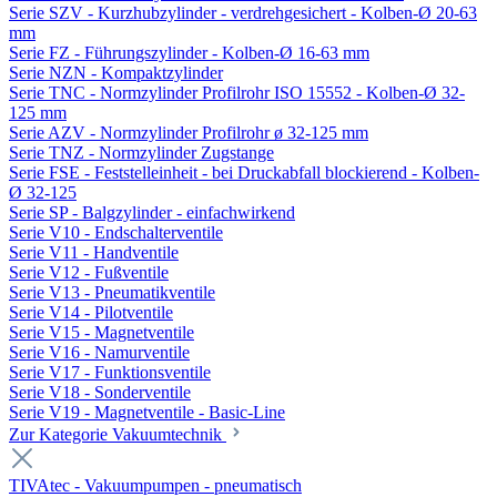
Serie SZV - Kurzhubzylinder - verdrehgesichert - Kolben-Ø 20-63
mm
Serie FZ - Führungszylinder - Kolben-Ø 16-63 mm
Serie NZN - Kompaktzylinder
Serie TNC - Normzylinder Profilrohr ISO 15552 - Kolben-Ø 32-
125 mm
Serie AZV - Normzylinder Profilrohr ø 32-125 mm
Serie TNZ - Normzylinder Zugstange
Serie FSE - Feststelleinheit - bei Druckabfall blockierend - Kolben-
Ø 32-125
Serie SP - Balgzylinder - einfachwirkend
Serie V10 - Endschalterventile
Serie V11 - Handventile
Serie V12 - Fußventile
Serie V13 - Pneumatikventile
Serie V14 - Pilotventile
Serie V15 - Magnetventile
Serie V16 - Namurventile
Serie V17 - Funktionsventile
Serie V18 - Sonderventile
Serie V19 - Magnetventile - Basic-Line
Zur Kategorie Vakuumtechnik
TIVAtec - Vakuumpumpen - pneumatisch