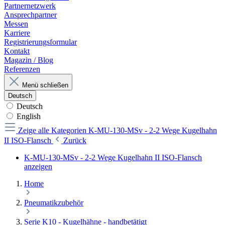
Partnernetzwerk
Ansprechpartner
Messen
Karriere
Registrierungsformular
Kontakt
Magazin / Blog
Referenzen
Menü schließen
Deutsch
Deutsch
English
Zeige alle Kategorien
K-MU-130-MSv - 2-2 Wege Kugelhahn
II ISO-Flansch
Zurück
K-MU-130-MSv - 2-2 Wege Kugelhahn II ISO-Flansch
anzeigen
Home
Pneumatikzubehör
Serie K10 - Kugelhähne - handbetätigt