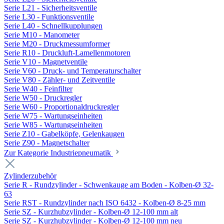
Serie L21 - Sicherheitsventile
Serie L30 - Funktionsventile
Serie L40 - Schnellkupplungen
Serie M10 - Manometer
Serie M20 - Druckmessumformer
Serie R10 - Druckluft-Lamellenmotoren
Serie V10 - Magnetventile
Serie V60 - Druck- und Temperaturschalter
Serie V80 - Zähler- und Zeitventile
Serie W40 - Feinfilter
Serie W50 - Druckregler
Serie W60 - Proportionaldruckregler
Serie W75 - Wartungseinheiten
Serie W85 - Wartungseinheiten
Serie Z10 - Gabelköpfe, Gelenkaugen
Serie Z90 - Magnetschalter
Zur Kategorie Industriepneumatik
Zylinderzubehör
Serie R - Rundzylinder - Schwenkauge am Boden - Kolben-Ø 32-
63
Serie RST - Rundzylinder nach ISO 6432 - Kolben-Ø 8-25 mm
Serie SZ - Kurzhubzylinder - Kolben-Ø 12-100 mm alt
Serie SZ - Kurzhubzylinder - Kolben-Ø 12-100 mm neu