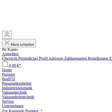
Menü schließen
Ihr Konto
Anmelden
Übersicht
Persönliches Profil
Adressen
Zahlungsarten
Bestellungen
E
0,00 €*
Home
Pumpen
fluidFIT
Pneumatikzubehör
Industriepneumatik
Vakuumtechnik
Vakuumhebetechnik
Service
Unternehmen
Zur Kategorie Pumpen