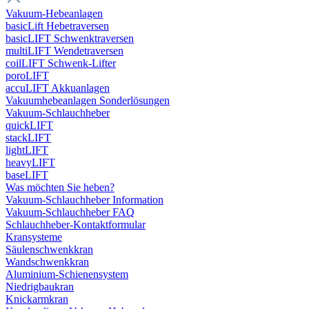
Vakuum-Hebeanlagen
basicLift Hebetraversen
basicLIFT Schwenktraversen
multiLIFT Wendetraversen
coilLIFT Schwenk-Lifter
poroLIFT
accuLIFT Akkuanlagen
Vakuumhebeanlagen Sonderlösungen
Vakuum-Schlauchheber
quickLIFT
stackLIFT
lightLIFT
heavyLIFT
baseLIFT
Was möchten Sie heben?
Vakuum-Schlauchheber Information
Vakuum-Schlauchheber FAQ
Schlauchheber-Kontaktformular
Kransysteme
Säulenschwenkkran
Wandschwenkkran
Aluminium-Schienensystem
Niedrigbaukran
Knickarmkran