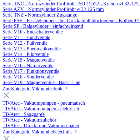
Serie TNC - Normzylinder Profilrohr ISO 15552 - Kolben-Ø 32-12
Serie AZV - Normzylinder Profilrohr ø 32-125 mm
Serie TNZ - Normzylinder Zugstange
Serie FSE - Feststelleinheit - bei Druckabfall blockierend - Kolben-
Serie SP - Balgzylinder - einfachwirkend
Serie V10 - Endschalterventile
Serie V11 - Handventile
Serie V12 - Fußventile
Serie V13 - Pneumatikventile
Serie V14 - Pilotventile
Serie V15 - Magnetventile
Serie V16 - Namurventile
Serie V17 - Funktionsventile
Serie V18 - Sonderventile
Serie V19 - Magnetventile - Basic-Line
Zur Kategorie Vakuumtechnik
TIVAtec - Vakuumpumpen - pneumatisch
TIVAtec - Vakuumpumpen - elektrisch
TIVAtec - Saugnäpfe
TIVAtec - Vakuumzubehör
TIVAtec - Druck- und Vakuumschalter
Zur Kategorie Vakuumhebetechnik