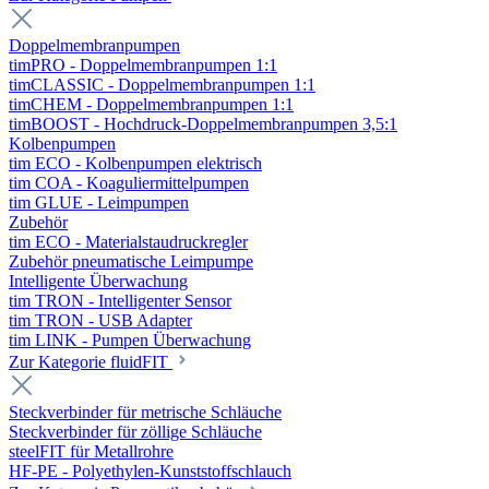
Doppelmembranpumpen
timPRO - Doppelmembranpumpen 1:1
timCLASSIC - Doppelmembranpumpen 1:1
timCHEM - Doppelmembranpumpen 1:1
timBOOST - Hochdruck-Doppelmembranpumpen 3,5:1
Kolbenpumpen
tim ECO - Kolbenpumpen elektrisch
tim COA - Koaguliermittelpumpen
tim GLUE - Leimpumpen
Zubehör
tim ECO - Materialstaudruckregler
Zubehör pneumatische Leimpumpe
Intelligente Überwachung
tim TRON - Intelligenter Sensor
tim TRON - USB Adapter
tim LINK - Pumpen Überwachung
Zur Kategorie fluidFIT
Steckverbinder für metrische Schläuche
Steckverbinder für zöllige Schläuche
steelFIT für Metallrohre
HF-PE - Polyethylen-Kunststoffschlauch