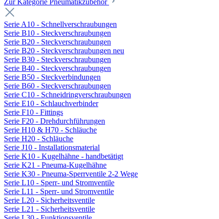
Zur Kategorie Pneumatikzubehör
Serie A10 - Schnellverschraubungen
Serie B10 - Steckverschraubungen
Serie B20 - Steckverschraubungen
Serie B20 - Steckverschraubungen neu
Serie B30 - Steckverschraubungen
Serie B40 - Steckverschraubungen
Serie B50 - Steckverbindungen
Serie B60 - Steckverschraubungen
Serie C10 - Schneidringverschraubungen
Serie E10 - Schlauchverbinder
Serie F10 - Fittings
Serie F20 - Drehdurchführungen
Serie H10 & H70 - Schläuche
Serie H20 - Schläuche
Serie J10 - Installationsmaterial
Serie K10 - Kugelhähne - handbetätigt
Serie K21 - Pneuma-Kugelhähne
Serie K30 - Pneuma-Sperrventile 2-2 Wege
Serie L10 - Sperr- und Stromventile
Serie L11 - Sperr- und Stromventile
Serie L20 - Sicherheitsventile
Serie L21 - Sicherheitsventile
Serie L30 - Funktionsventile