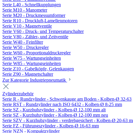
Serie L40 - Schnellkupplungen
Serie M10 - Manometer
Serie M20 - Druckmessumformer
Serie R10 - Druckluft-Lamellenmotoren
Serie V10 - Magnetventile
Serie V60 - Druck- und Temperaturschalter
Serie V80 - Zähler- und Zeitventile
Serie W40 - Feinfilter
Serie W50 - Druckregler
Serie W60 - Proportionaldruckregler
Serie W75 - Wartungseinheiten
Serie W85 - Wartungseinheiten
Serie Z10 - Gabelköpfe, Gelenkaugen
Serie Z90 - Magnetschalter
Zur Kategorie Industriepneumatik
Zylinderzubehör
Serie R - Rundzylinder - Schwenkauge am Boden - Kolben-Ø 32-63
Serie RST - Rundzylinder nach ISO 6432 - Kolben-Ø 8-25 mm
Serie SZ - Kurzhubzylinder - Kolben-Ø 12-100 mm alt
Serie SZ - Kurzhubzylinder - Kolben-Ø 12-100 mm neu
Serie SZV - Kurzhubzylinder - verdrehgesichert - Kolben-Ø 20-63 
Serie FZ - Führungszylinder - Kolben-Ø 16-63 mm
Serie NZN - Kompaktzylinder