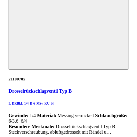
21100705
Drosselrückschlagventil Typ B
L-DRBkL-1/4-B-6-MSv-KU-bl
Gewinde:
1/4
Material:
Messing vernickelt
Schlauchgröße:
6/3,6, 6/4
Besondere Merkmale:
Drosselrückschlagventil Typ B
Steckverschraubung, abluftgedrosselt mit Rändel u…