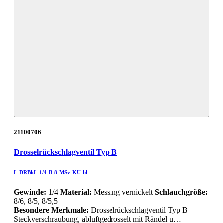
21100706
Drosselrückschlagventil Typ B
L-DRBkL-1/4-B-8-MSv-KU-bl
Gewinde:
1/4
Material:
Messing vernickelt
Schlauchgröße:
8/6, 8/5, 8/5,5
Besondere Merkmale:
Drosselrückschlagventil Typ B
Steckverschraubung, abluftgedrosselt mit Rändel u…