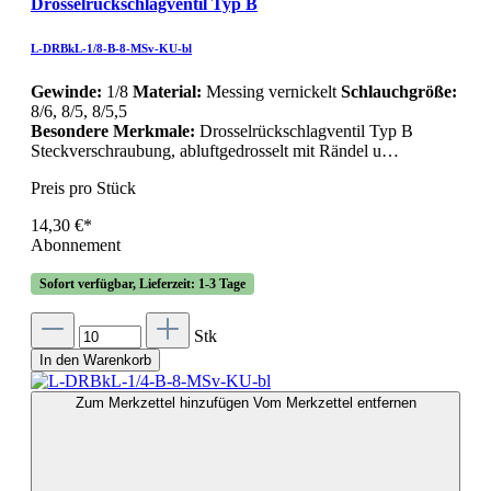
Drosselrückschlagventil Typ B
L-DRBkL-1/8-B-8-MSv-KU-bl
Gewinde:
1/8
Material:
Messing vernickelt
Schlauchgröße:
8/6, 8/5, 8/5,5
Besondere Merkmale:
Drosselrückschlagventil Typ B
Steckverschraubung, abluftgedrosselt mit Rändel u…
Preis pro Stück
14,30 €*
Abonnement
Sofort verfügbar, Lieferzeit: 1-3 Tage
Stk
In den Warenkorb
Zum Merkzettel hinzufügen
Vom Merkzettel entfernen