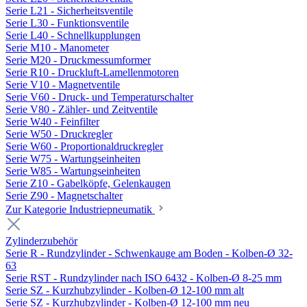
Serie L21 - Sicherheitsventile
Serie L30 - Funktionsventile
Serie L40 - Schnellkupplungen
Serie M10 - Manometer
Serie M20 - Druckmessumformer
Serie R10 - Druckluft-Lamellenmotoren
Serie V10 - Magnetventile
Serie V60 - Druck- und Temperaturschalter
Serie V80 - Zähler- und Zeitventile
Serie W40 - Feinfilter
Serie W50 - Druckregler
Serie W60 - Proportionaldruckregler
Serie W75 - Wartungseinheiten
Serie W85 - Wartungseinheiten
Serie Z10 - Gabelköpfe, Gelenkaugen
Serie Z90 - Magnetschalter
Zur Kategorie Industriepneumatik
Zylinderzubehör
Serie R - Rundzylinder - Schwenkauge am Boden - Kolben-Ø 32-
63
Serie RST - Rundzylinder nach ISO 6432 - Kolben-Ø 8-25 mm
Serie SZ - Kurzhubzylinder - Kolben-Ø 12-100 mm alt
Serie SZ - Kurzhubzylinder - Kolben-Ø 12-100 mm neu