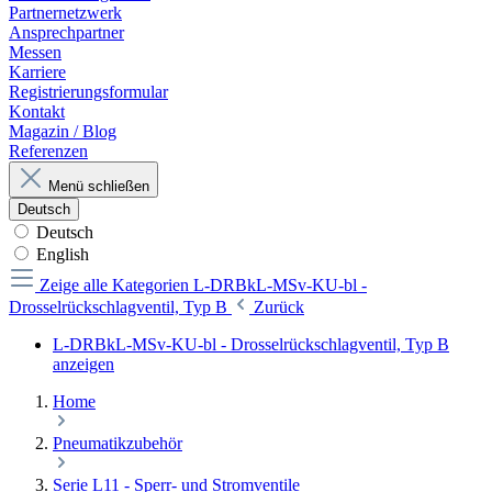
Partnernetzwerk
Ansprechpartner
Messen
Karriere
Registrierungsformular
Kontakt
Magazin / Blog
Referenzen
Menü schließen
Deutsch
Deutsch
English
Zeige alle Kategorien
L-DRBkL-MSv-KU-bl -
Drosselrückschlagventil, Typ B
Zurück
L-DRBkL-MSv-KU-bl - Drosselrückschlagventil, Typ B
anzeigen
Home
Pneumatikzubehör
Serie L11 - Sperr- und Stromventile