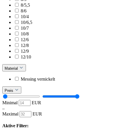
8/5,5
8/6
10/4
10/6,5
10/7
10/8
12/6
12/8
12/9
12/10
Material
Messing vernickelt
Preis
Minimal
EUR
–
Maximal
EUR
Aktive Filter: