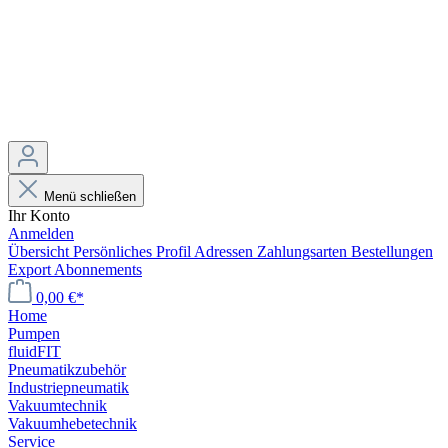
Menü schließen
Ihr Konto
Anmelden
Übersicht
Persönliches Profil
Adressen
Zahlungsarten
Bestellungen
Export
Abonnements
0,00 €*
Home
Pumpen
fluidFIT
Pneumatikzubehör
Industriepneumatik
Vakuumtechnik
Vakuumhebetechnik
Service