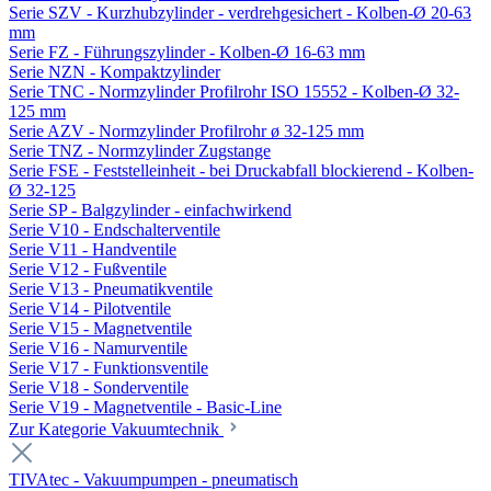
Serie SZV - Kurzhubzylinder - verdrehgesichert - Kolben-Ø 20-63
mm
Serie FZ - Führungszylinder - Kolben-Ø 16-63 mm
Serie NZN - Kompaktzylinder
Serie TNC - Normzylinder Profilrohr ISO 15552 - Kolben-Ø 32-
125 mm
Serie AZV - Normzylinder Profilrohr ø 32-125 mm
Serie TNZ - Normzylinder Zugstange
Serie FSE - Feststelleinheit - bei Druckabfall blockierend - Kolben-
Ø 32-125
Serie SP - Balgzylinder - einfachwirkend
Serie V10 - Endschalterventile
Serie V11 - Handventile
Serie V12 - Fußventile
Serie V13 - Pneumatikventile
Serie V14 - Pilotventile
Serie V15 - Magnetventile
Serie V16 - Namurventile
Serie V17 - Funktionsventile
Serie V18 - Sonderventile
Serie V19 - Magnetventile - Basic-Line
Zur Kategorie Vakuumtechnik
TIVAtec - Vakuumpumpen - pneumatisch