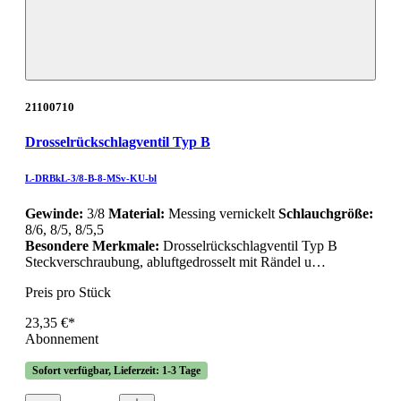
21100710
Drosselrückschlagventil Typ B
L-DRBkL-3/8-B-8-MSv-KU-bl
Gewinde:
3/8
Material:
Messing vernickelt
Schlauchgröße:
8/6, 8/5, 8/5,5
Besondere Merkmale:
Drosselrückschlagventil Typ B
Steckverschraubung, abluftgedrosselt mit Rändel u…
Preis pro Stück
23,35 €*
Abonnement
Sofort verfügbar, Lieferzeit: 1-3 Tage