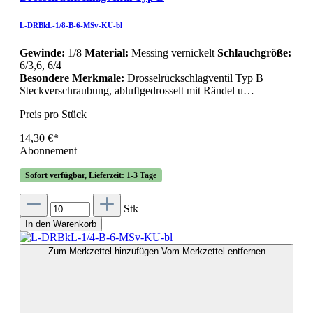
L-DRBkL-1/8-B-6-MSv-KU-bl
Gewinde:
1/8
Material:
Messing vernickelt
Schlauchgröße:
6/3,6, 6/4
Besondere Merkmale:
Drosselrückschlagventil Typ B
Steckverschraubung, abluftgedrosselt mit Rändel u…
Preis pro Stück
14,30 €*
Abonnement
Sofort verfügbar, Lieferzeit: 1-3 Tage
Stk
In den Warenkorb
Zum Merkzettel hinzufügen
Vom Merkzettel entfernen