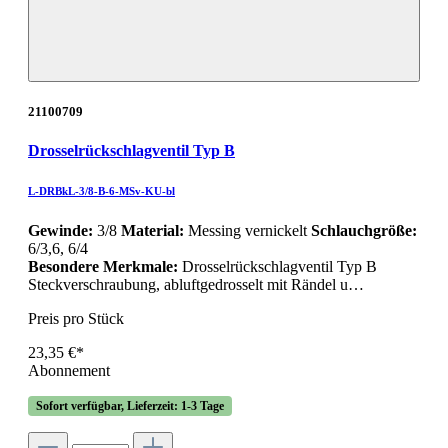
21100709
Drosselrückschlagventil Typ B
L-DRBkL-3/8-B-6-MSv-KU-bl
Gewinde:
3/8
Material:
Messing vernickelt
Schlauchgröße:
6/3,6, 6/4
Besondere Merkmale:
Drosselrückschlagventil Typ B
Steckverschraubung, abluftgedrosselt mit Rändel u…
Preis pro Stück
23,35 €*
Abonnement
Sofort verfügbar, Lieferzeit: 1-3 Tage