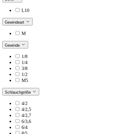
L10
Gewindeart
M
Gewinde
1/8
1/4
3/8
1/2
M5
Schlauchgröße
4/2
4/2,5
4/2,7
6/3,6
6/4
8/5