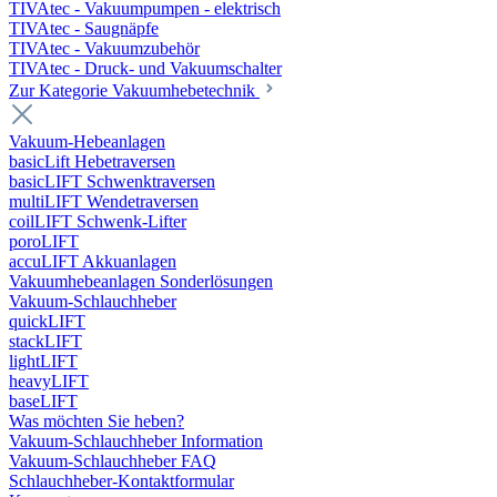
TIVAtec - Vakuumpumpen - elektrisch
TIVAtec - Saugnäpfe
TIVAtec - Vakuumzubehör
TIVAtec - Druck- und Vakuumschalter
Zur Kategorie Vakuumhebetechnik
Vakuum-Hebeanlagen
basicLift Hebetraversen
basicLIFT Schwenktraversen
multiLIFT Wendetraversen
coilLIFT Schwenk-Lifter
poroLIFT
accuLIFT Akkuanlagen
Vakuumhebeanlagen Sonderlösungen
Vakuum-Schlauchheber
quickLIFT
stackLIFT
lightLIFT
heavyLIFT
baseLIFT
Was möchten Sie heben?
Vakuum-Schlauchheber Information
Vakuum-Schlauchheber FAQ
Schlauchheber-Kontaktformular