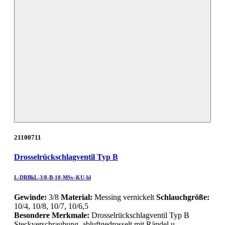
21100711
Drosselrückschlagventil Typ B
L-DRBkL-3/8-B-10-MSv-KU-bl
Gewinde:
3/8
Material:
Messing vernickelt
Schlauchgröße:
10/4, 10/8, 10/7, 10/6,5
Besondere Merkmale:
Drosselrückschlagventil Typ B
Steckverschraubung, abluftgedrosselt mit Rändel u…