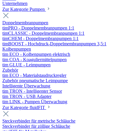
Unternehmen
Zur Kategorie Pumpen
Doppelmembranpumpen
timPRO - Doppelmembranpumpen 1:1
timCLASSIC - Doppelmembranpumpen 1:1
timCHEM - Doppelmembranpumpen 1:1
timBOOST - Hochdruck-Doppelmembranpumpen 3,5:1
Kolbenpumpen
tim ECO - Kolbenpumpen elektrisch
tim COA - Koaguliermittelpumpen
tim GLUE - Leimpumpen
Zubehör
tim ECO - Materialstaudruckregler
Zubehör pneumatische Leimpumpe
Intelligente Überwachung
tim TRON - Intelligenter Sensor
tim TRON - USB Adapter
tim LINK - Pumpen Überwachung
Zur Kategorie fluidFIT
Steckverbinder für metrische Schläuche
Steckverbinder für zöllige Schläuche