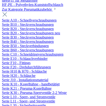
steelFIT für Metallrohre
HF-PE - Polyethylen-Kunststoffschlauch
Zur Kategorie Pneumatikzubehör
Serie A10 - Schnellverschraubungen
Serie B10 - Steckverschraubungen
Serie B20 - Steckverschraubungen
Serie B20 - Steckverschraubungen neu
Serie B30 - Steckverschraubungen
Serie B40 - Steckverschraubungen
Serie B50 - Steckverbindungen
Serie B60 - Steckverschraubungen
Serie C10 - Schneidringverschraubungen
Serie E10 - Schlauchverbinder
Serie F10 - Fittings
Serie F20 - Drehdurchführungen
Serie H10 & H70 - Schläuche
Serie H20 - Schläuche
Serie J10 - Installationsmaterial
Serie K10 - Kugelhähne - handbetätigt
Serie K21 - Pneuma-Kugelhähne
Serie K30 - Pneuma-Sperrventile 2-2 Wege
Serie L10 - Sperr- und Stromventile
Serie L11 - Sperr- und Stromventile
Serie L20 - Sicherheitsventile