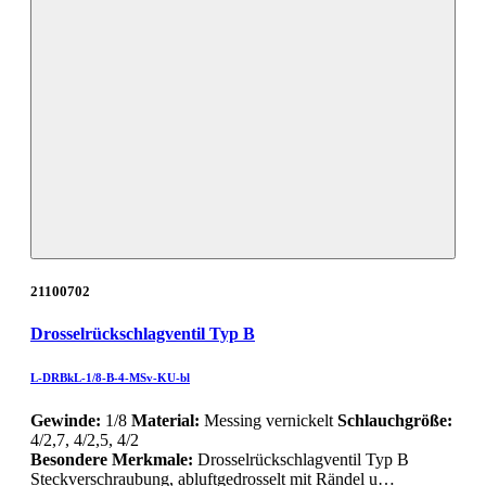
21100702
Drosselrückschlagventil Typ B
L-DRBkL-1/8-B-4-MSv-KU-bl
Gewinde:
1/8
Material:
Messing vernickelt
Schlauchgröße:
4/2,7, 4/2,5, 4/2
Besondere Merkmale:
Drosselrückschlagventil Typ B
Steckverschraubung, abluftgedrosselt mit Rändel u…