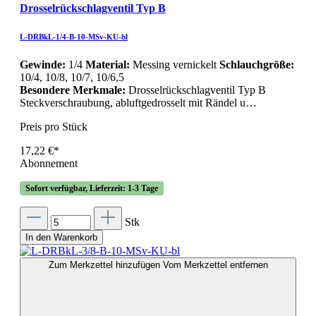
Drosselrückschlagventil Typ B
L-DRBkL-1/4-B-10-MSv-KU-bl
Gewinde:
1/4
Material:
Messing vernickelt
Schlauchgröße:
10/4, 10/8, 10/7, 10/6,5
Besondere Merkmale:
Drosselrückschlagventil Typ B
Steckverschraubung, abluftgedrosselt mit Rändel u…
Preis pro Stück
17,22 €*
Abonnement
Sofort verfügbar, Lieferzeit: 1-3 Tage
Stk
In den Warenkorb
Zum Merkzettel hinzufügen
Vom Merkzettel entfernen