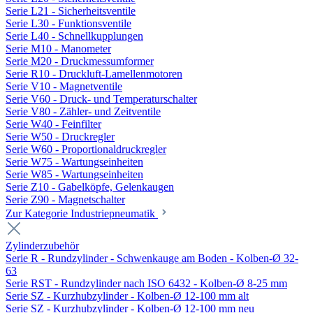
Serie L21 - Sicherheitsventile
Serie L30 - Funktionsventile
Serie L40 - Schnellkupplungen
Serie M10 - Manometer
Serie M20 - Druckmessumformer
Serie R10 - Druckluft-Lamellenmotoren
Serie V10 - Magnetventile
Serie V60 - Druck- und Temperaturschalter
Serie V80 - Zähler- und Zeitventile
Serie W40 - Feinfilter
Serie W50 - Druckregler
Serie W60 - Proportionaldruckregler
Serie W75 - Wartungseinheiten
Serie W85 - Wartungseinheiten
Serie Z10 - Gabelköpfe, Gelenkaugen
Serie Z90 - Magnetschalter
Zur Kategorie Industriepneumatik
Zylinderzubehör
Serie R - Rundzylinder - Schwenkauge am Boden - Kolben-Ø 32-
63
Serie RST - Rundzylinder nach ISO 6432 - Kolben-Ø 8-25 mm
Serie SZ - Kurzhubzylinder - Kolben-Ø 12-100 mm alt
Serie SZ - Kurzhubzylinder - Kolben-Ø 12-100 mm neu