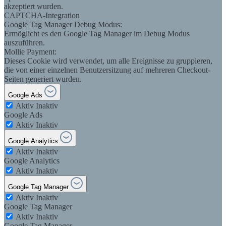
akzeptiert wurden.
CAPTCHA-Integration
Google Tag Manager Debug Modus:
Ermöglicht es den Google Tag Manager im Debug Modus
auszuführen.
Mollie Payment:
Dieses Cookie wird verwendet, um alle Ereignisse zu gruppieren,
die von einer einzelnen Benutzersitzung auf mehreren Checkout-
Seiten generiert wurden.
Google Ads
Aktiv
Inaktiv
Google Ads
Aktiv
Inaktiv
Google Analytics
Aktiv
Inaktiv
Google Analytics
Aktiv
Inaktiv
Google Tag Manager
Aktiv
Inaktiv
Google Tag Manager
Aktiv
Inaktiv
Google Tag Manager