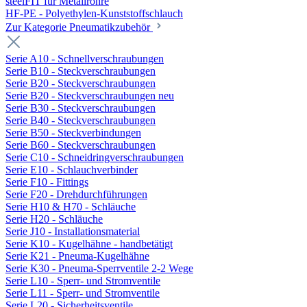
steelFIT für Metallrohre
HF-PE - Polyethylen-Kunststoffschlauch
Zur Kategorie Pneumatikzubehör
Serie A10 - Schnellverschraubungen
Serie B10 - Steckverschraubungen
Serie B20 - Steckverschraubungen
Serie B20 - Steckverschraubungen neu
Serie B30 - Steckverschraubungen
Serie B40 - Steckverschraubungen
Serie B50 - Steckverbindungen
Serie B60 - Steckverschraubungen
Serie C10 - Schneidringverschraubungen
Serie E10 - Schlauchverbinder
Serie F10 - Fittings
Serie F20 - Drehdurchführungen
Serie H10 & H70 - Schläuche
Serie H20 - Schläuche
Serie J10 - Installationsmaterial
Serie K10 - Kugelhähne - handbetätigt
Serie K21 - Pneuma-Kugelhähne
Serie K30 - Pneuma-Sperrventile 2-2 Wege
Serie L10 - Sperr- und Stromventile
Serie L11 - Sperr- und Stromventile
Serie L20 - Sicherheitsventile