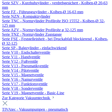
Serie SZV - Kurzhubzylinder - verdrehgesichert - Kolben-Ø 20-63
mm
Serie FZ - Führungszylinder - Kolben-Ø 16-63 mm
Serie NZN - Kompaktzylinder
Serie TNC - Normzylinder Profilrohr ISO 15552 - Kolben-Ø 32-
125 mm
Serie AZV - Normzylinder Profilrohr ø 32-125 mm
Serie TNZ - Normzylinder Zugstange
Serie FSE - Feststelleinheit - bei Druckabfall blockierend - Kolben-
Ø 32-125
Serie SP - Balgzylinder - einfachwirkend
Serie V10 - Endschalterventile
Serie V11 - Handventile
Serie V12 - Fußventile
Serie V13 - Pneumatikventile
Serie V14 - Pilotventile
Serie V15 - Magnetventile
Serie V16 - Namurventile
Serie V17 - Funktionsventile
Serie V18 - Sonderventile
Serie V19 - Magnetventile - Basic-Line
Zur Kategorie Vakuumtechnik
TIVAtec - Vakuumpumpen - pneumatisch