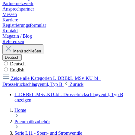
Partnernetzwerk
Ansprechpartner
Messen
Karriere
Registrierungsformular
Kontakt
Magazin / Blog
Referenzen
Menü schließen
Deutsch
Deutsch
English
Zeige alle Kategorien
L-DRBkL-MSv-KU-bl -
Drosselrückschlagventil, Typ B
Zurück
L-DRBkL-MSv-KU-bl - Drosselrückschlagventil, Typ B
anzeigen
Home
Pneumatikzubehör
Serie L11 - Sperr- und Stromventile