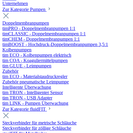
Unternehmen
Zur Kategorie Pumpen
Doppelmembranpumpen
timPRO - Doppelmembranpumpen 1:1
timCLASSIC - Doppelmembranpumpen 1:1
timCHEM - Doppelmembranpumpen 1:1
timBOOST - Hochdruck-Doppelmembranpumpen 3,5:1
Kolbenpumpen
tim ECO - Kolbenpumpen elektrisch
tim COA - Koaguliermittelpumpen
tim GLUE - Leimpumpen
Zubehör
tim ECO - Materialstaudruckregler
Zubehör pneumatische Leimpumpe
Intelligente Überwachung
tim TRON - Intelligenter Sensor
tim TRON - USB Adapter
tim LINK - Pumpen Überwachung
Zur Kategorie fluidFIT
Steckverbinder für metrische Schläuche
Steckverbinder für zöllige Schläuche