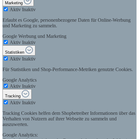
Marketing
Aktiv
Inaktiv
Erlaubt es Google, personenbezogene Daten für Online-Werbung
und Marketing zu sammeln.
Google Werbung und Marketing
Aktiv
Inaktiv
Statistiken
Aktiv
Inaktiv
Für Statistiken und Shop-Performance-Metriken genutzte Cookies.
Google Analytics
Aktiv
Inaktiv
Tracking
Aktiv
Inaktiv
Tracking Cookies helfen dem Shopbetreiber Informationen über das
Verhalten von Nutzern auf ihrer Webseite zu sammeln und
auszuwerten.
Google Analytics: