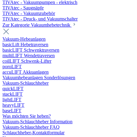
TIVAtec - Vakuumpumpen - elektrisch
TIVAtec - Saugnäpfe
TIVAtec - Vakuumzubehör
TIVAtec - Druck- und Vakuumschalter
Zur Kategorie Vakuumhebetechnik
Vakuum-Hebeanlagen
basicLift Hebetraversen
basicLIFT Schwenktraversen
multiLIFT Wendetraversen
coilLIFT Schwenk-Lifter
poroLIFT
accuLIFT Akkuanlagen
Vakuumhebeanlagen Sonderlösungen
Vakuum-Schlauchheber
quickLIFT
stackLIFT
lightLIFT
heavyLIFT
baseLIFT
Was möchten Sie heben?
Vakuum-Schlauchheber Information
Vakuum-Schlauchheber FAQ
Schlauchheber-Kontaktformular