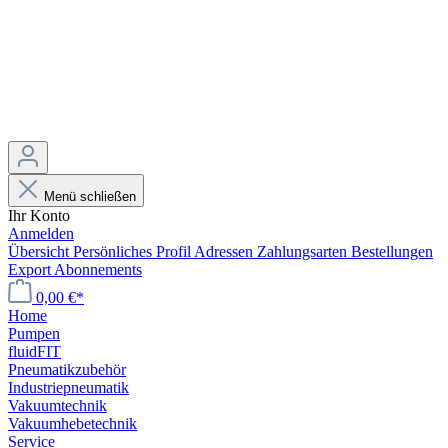
Menü schließen
Ihr Konto
Anmelden
Übersicht
Persönliches Profil
Adressen
Zahlungsarten
Bestellungen
Export
Abonnements
0,00 €*
Home
Pumpen
fluidFIT
Pneumatikzubehör
Industriepneumatik
Vakuumtechnik
Vakuumhebetechnik
Service