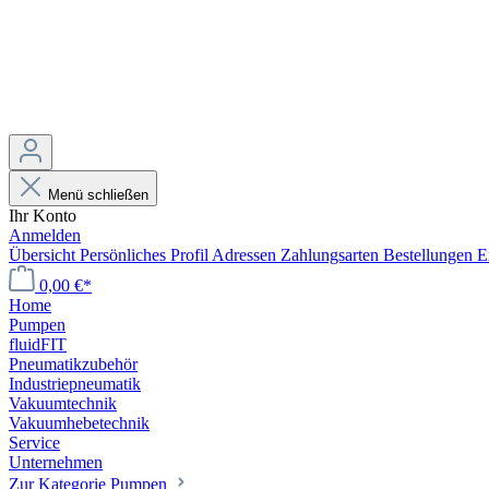
Menü schließen
Ihr Konto
Anmelden
Übersicht
Persönliches Profil
Adressen
Zahlungsarten
Bestellungen
E
0,00 €*
Home
Pumpen
fluidFIT
Pneumatikzubehör
Industriepneumatik
Vakuumtechnik
Vakuumhebetechnik
Service
Unternehmen
Zur Kategorie Pumpen