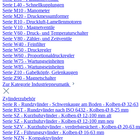
Serie L40 - Schnellkupplungen
Serie M10 - Manometer
Serie M20 - Druckmessumformer
Serie R10 - Druckluft-Lamellenmotoren
Serie V10 - Magnetventile
Serie V60 - Druck- und Temperaturschalter
Serie V80 - Zähler- und Zeitventile
Serie W40 - Feinfilter
Serie W50 - Druckregler
Serie W60 - Proportionaldruckregler
Serie W75 - Wartungseinheiten
Serie W85 - Wartungseinheiten
Serie Z10 - Gabelköpfe, Gelenkaugen
Serie Z90 - Magnetschalter
Zur Kategorie Industriepneumatik
Zylinderzubehör
Serie R - Rundzylinder - Schwenkauge am Boden - Kolben-Ø 32-63
Serie RST - Rundzylinder nach ISO 6432 - Kolben-Ø 8-25 mm
Serie SZ - Kurzhubzylinder - Kolben-Ø 12-100 mm alt
Serie SZ - Kurzhubzylinder - Kolben-Ø 12-100 mm neu
Serie SZV - Kurzhubzylinder - verdrehgesichert - Kolben-Ø 20-63 
Serie FZ - Führungszylinder - Kolben-Ø 16-63 mm
Serie NZN - Kompaktzylinder