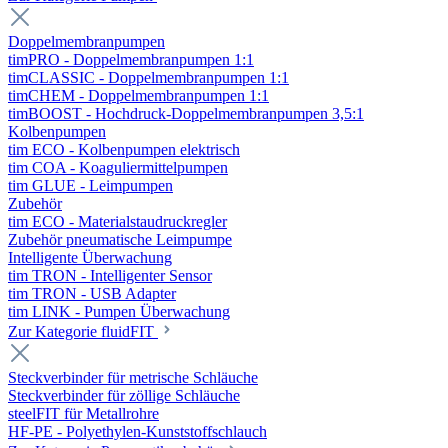
Doppelmembranpumpen
timPRO - Doppelmembranpumpen 1:1
timCLASSIC - Doppelmembranpumpen 1:1
timCHEM - Doppelmembranpumpen 1:1
timBOOST - Hochdruck-Doppelmembranpumpen 3,5:1
Kolbenpumpen
tim ECO - Kolbenpumpen elektrisch
tim COA - Koaguliermittelpumpen
tim GLUE - Leimpumpen
Zubehör
tim ECO - Materialstaudruckregler
Zubehör pneumatische Leimpumpe
Intelligente Überwachung
tim TRON - Intelligenter Sensor
tim TRON - USB Adapter
tim LINK - Pumpen Überwachung
Zur Kategorie fluidFIT
Steckverbinder für metrische Schläuche
Steckverbinder für zöllige Schläuche
steelFIT für Metallrohre
HF-PE - Polyethylen-Kunststoffschlauch