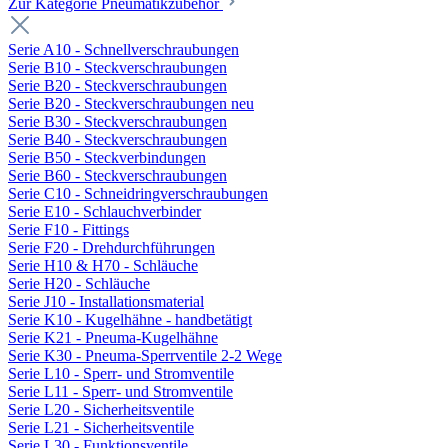
Zur Kategorie Pneumatikzubehör
Serie A10 - Schnellverschraubungen
Serie B10 - Steckverschraubungen
Serie B20 - Steckverschraubungen
Serie B20 - Steckverschraubungen neu
Serie B30 - Steckverschraubungen
Serie B40 - Steckverschraubungen
Serie B50 - Steckverbindungen
Serie B60 - Steckverschraubungen
Serie C10 - Schneidringverschraubungen
Serie E10 - Schlauchverbinder
Serie F10 - Fittings
Serie F20 - Drehdurchführungen
Serie H10 & H70 - Schläuche
Serie H20 - Schläuche
Serie J10 - Installationsmaterial
Serie K10 - Kugelhähne - handbetätigt
Serie K21 - Pneuma-Kugelhähne
Serie K30 - Pneuma-Sperrventile 2-2 Wege
Serie L10 - Sperr- und Stromventile
Serie L11 - Sperr- und Stromventile
Serie L20 - Sicherheitsventile
Serie L21 - Sicherheitsventile
Serie L30 - Funktionsventile