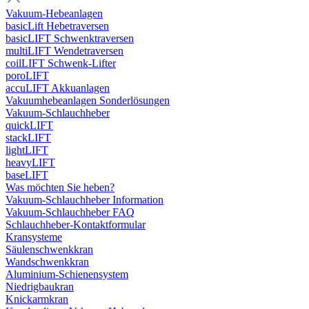
Vakuum-Hebeanlagen
basicLift Hebetraversen
basicLIFT Schwenktraversen
multiLIFT Wendetraversen
coilLIFT Schwenk-Lifter
poroLIFT
accuLIFT Akkuanlagen
Vakuumhebeanlagen Sonderlösungen
Vakuum-Schlauchheber
quickLIFT
stackLIFT
lightLIFT
heavyLIFT
baseLIFT
Was möchten Sie heben?
Vakuum-Schlauchheber Information
Vakuum-Schlauchheber FAQ
Schlauchheber-Kontaktformular
Kransysteme
Säulenschwenkkran
Wandschwenkkran
Aluminium-Schienensystem
Niedrigbaukran
Knickarmkran