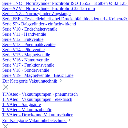
Serie TNC - Normzylinder Profilrohr ISO 15552 - Kolben-Ø 32-12
Serie AZV - Normzylinder Profilrohr ø 32-125 mm
Serie TNZ - Normzylinder Zugstange
Serie FSE - Feststelleinheit - bei Druckabfall blockierend - Kolben-
Serie SP - Balgzylinder - einfachwirkend
Serie V10 - Endschalterventile
Serie V11 - Handventile
Serie V12 - Fußventile
Serie V13 - Pneumatikventile
Serie V14 - Pilotventile
Serie V15 - Magnetventile
Serie V16 - Namurventile
Serie V17 - Funktionsventile
Serie V18 - Sonderventile
Serie V19 - Magnetventile - Basic-Line
Zur Kategorie Vakuumtechnik
TIVAtec - Vakuumpumpen - pneumatisch
TIVAtec - Vakuumpumpen - elektrisch
TIVAtec - Saugnäpfe
TIVAtec - Vakuumzubehör
TIVAtec - Druck- und Vakuumschalter
Zur Kategorie Vakuumhebetechnik