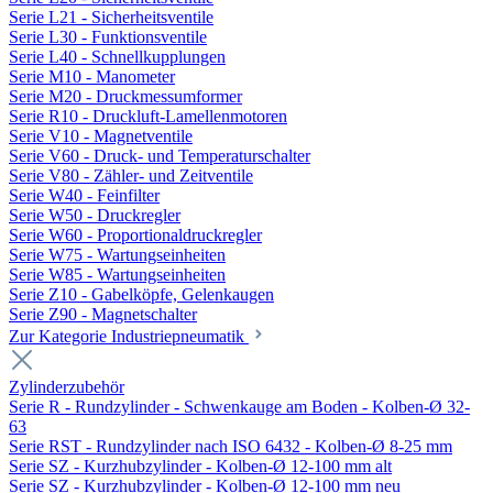
Serie L21 - Sicherheitsventile
Serie L30 - Funktionsventile
Serie L40 - Schnellkupplungen
Serie M10 - Manometer
Serie M20 - Druckmessumformer
Serie R10 - Druckluft-Lamellenmotoren
Serie V10 - Magnetventile
Serie V60 - Druck- und Temperaturschalter
Serie V80 - Zähler- und Zeitventile
Serie W40 - Feinfilter
Serie W50 - Druckregler
Serie W60 - Proportionaldruckregler
Serie W75 - Wartungseinheiten
Serie W85 - Wartungseinheiten
Serie Z10 - Gabelköpfe, Gelenkaugen
Serie Z90 - Magnetschalter
Zur Kategorie Industriepneumatik
Zylinderzubehör
Serie R - Rundzylinder - Schwenkauge am Boden - Kolben-Ø 32-
63
Serie RST - Rundzylinder nach ISO 6432 - Kolben-Ø 8-25 mm
Serie SZ - Kurzhubzylinder - Kolben-Ø 12-100 mm alt
Serie SZ - Kurzhubzylinder - Kolben-Ø 12-100 mm neu