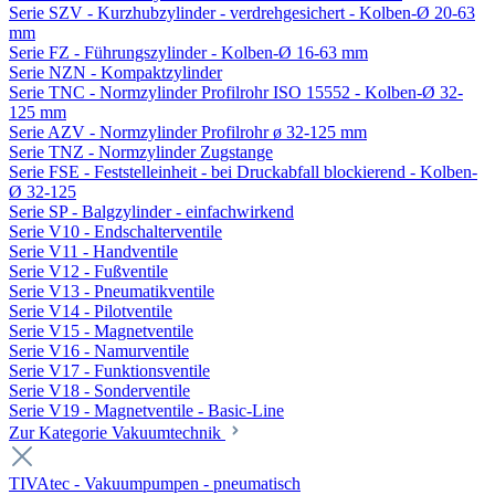
Serie SZV - Kurzhubzylinder - verdrehgesichert - Kolben-Ø 20-63
mm
Serie FZ - Führungszylinder - Kolben-Ø 16-63 mm
Serie NZN - Kompaktzylinder
Serie TNC - Normzylinder Profilrohr ISO 15552 - Kolben-Ø 32-
125 mm
Serie AZV - Normzylinder Profilrohr ø 32-125 mm
Serie TNZ - Normzylinder Zugstange
Serie FSE - Feststelleinheit - bei Druckabfall blockierend - Kolben-
Ø 32-125
Serie SP - Balgzylinder - einfachwirkend
Serie V10 - Endschalterventile
Serie V11 - Handventile
Serie V12 - Fußventile
Serie V13 - Pneumatikventile
Serie V14 - Pilotventile
Serie V15 - Magnetventile
Serie V16 - Namurventile
Serie V17 - Funktionsventile
Serie V18 - Sonderventile
Serie V19 - Magnetventile - Basic-Line
Zur Kategorie Vakuumtechnik
TIVAtec - Vakuumpumpen - pneumatisch