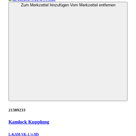
Zum Merkzettel hinzufügen
Vom Merkzettel entfernen
21389233
Kamlock Kupplung
L-KAM-VK-1 ¼-MS