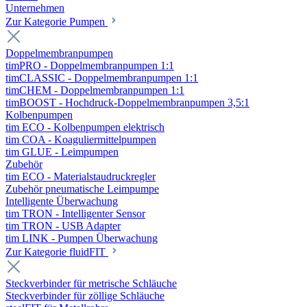
Unternehmen
Zur Kategorie Pumpen
Doppelmembranpumpen
timPRO - Doppelmembranpumpen 1:1
timCLASSIC - Doppelmembranpumpen 1:1
timCHEM - Doppelmembranpumpen 1:1
timBOOST - Hochdruck-Doppelmembranpumpen 3,5:1
Kolbenpumpen
tim ECO - Kolbenpumpen elektrisch
tim COA - Koaguliermittelpumpen
tim GLUE - Leimpumpen
Zubehör
tim ECO - Materialstaudruckregler
Zubehör pneumatische Leimpumpe
Intelligente Überwachung
tim TRON - Intelligenter Sensor
tim TRON - USB Adapter
tim LINK - Pumpen Überwachung
Zur Kategorie fluidFIT
Steckverbinder für metrische Schläuche
Steckverbinder für zöllige Schläuche