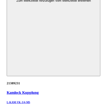
Zum Merkzettel hinzufügen
Vom Merkzettel entfernen
21389231
Kamlock Kupplung
L-KAM-VK-3/4-MS