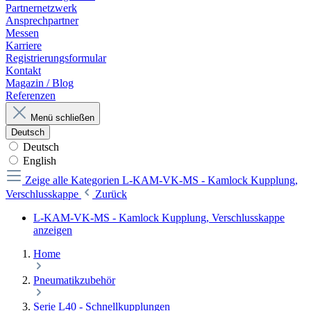
Partnernetzwerk
Ansprechpartner
Messen
Karriere
Registrierungsformular
Kontakt
Magazin / Blog
Referenzen
Menü schließen
Deutsch
Deutsch
English
Zeige alle Kategorien
L-KAM-VK-MS - Kamlock Kupplung,
Verschlusskappe
Zurück
L-KAM-VK-MS - Kamlock Kupplung, Verschlusskappe
anzeigen
Home
Pneumatikzubehör
Serie L40 - Schnellkupplungen