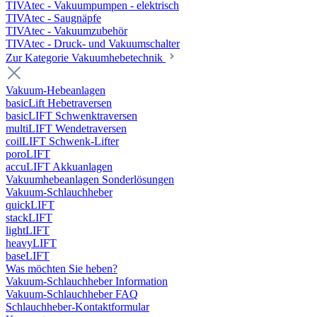
TIVAtec - Vakuumpumpen - elektrisch
TIVAtec - Saugnäpfe
TIVAtec - Vakuumzubehör
TIVAtec - Druck- und Vakuumschalter
Zur Kategorie Vakuumhebetechnik
Vakuum-Hebeanlagen
basicLift Hebetraversen
basicLIFT Schwenktraversen
multiLIFT Wendetraversen
coilLIFT Schwenk-Lifter
poroLIFT
accuLIFT Akkuanlagen
Vakuumhebeanlagen Sonderlösungen
Vakuum-Schlauchheber
quickLIFT
stackLIFT
lightLIFT
heavyLIFT
baseLIFT
Was möchten Sie heben?
Vakuum-Schlauchheber Information
Vakuum-Schlauchheber FAQ
Schlauchheber-Kontaktformular