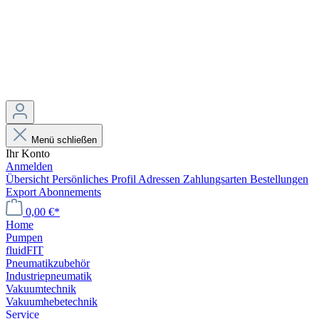
Menü schließen
Ihr Konto
Anmelden
Übersicht
Persönliches Profil
Adressen
Zahlungsarten
Bestellungen
Export
Abonnements
0,00 €*
Home
Pumpen
fluidFIT
Pneumatikzubehör
Industriepneumatik
Vakuumtechnik
Vakuumhebetechnik
Service