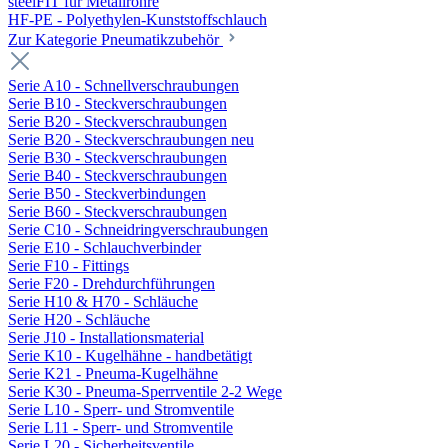
steelFIT für Metallrohre
HF-PE - Polyethylen-Kunststoffschlauch
Zur Kategorie Pneumatikzubehör
Serie A10 - Schnellverschraubungen
Serie B10 - Steckverschraubungen
Serie B20 - Steckverschraubungen
Serie B20 - Steckverschraubungen neu
Serie B30 - Steckverschraubungen
Serie B40 - Steckverschraubungen
Serie B50 - Steckverbindungen
Serie B60 - Steckverschraubungen
Serie C10 - Schneidringverschraubungen
Serie E10 - Schlauchverbinder
Serie F10 - Fittings
Serie F20 - Drehdurchführungen
Serie H10 & H70 - Schläuche
Serie H20 - Schläuche
Serie J10 - Installationsmaterial
Serie K10 - Kugelhähne - handbetätigt
Serie K21 - Pneuma-Kugelhähne
Serie K30 - Pneuma-Sperrventile 2-2 Wege
Serie L10 - Sperr- und Stromventile
Serie L11 - Sperr- und Stromventile
Serie L20 - Sicherheitsventile