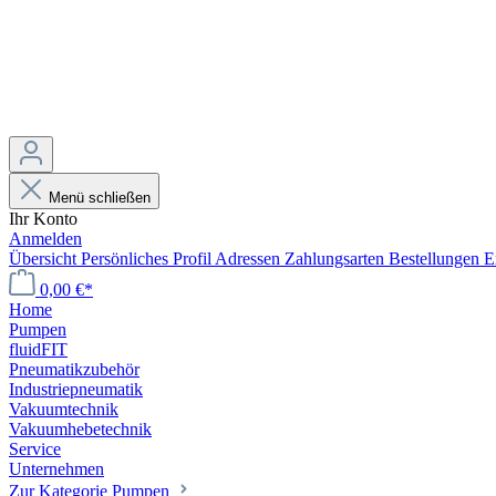
Menü schließen
Ihr Konto
Anmelden
Übersicht
Persönliches Profil
Adressen
Zahlungsarten
Bestellungen
E
0,00 €*
Home
Pumpen
fluidFIT
Pneumatikzubehör
Industriepneumatik
Vakuumtechnik
Vakuumhebetechnik
Service
Unternehmen
Zur Kategorie Pumpen