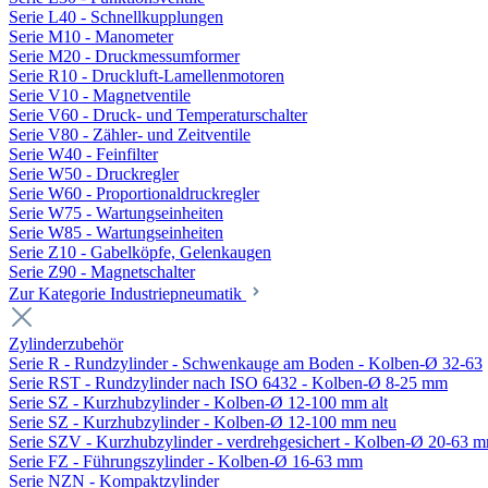
Serie L40 - Schnellkupplungen
Serie M10 - Manometer
Serie M20 - Druckmessumformer
Serie R10 - Druckluft-Lamellenmotoren
Serie V10 - Magnetventile
Serie V60 - Druck- und Temperaturschalter
Serie V80 - Zähler- und Zeitventile
Serie W40 - Feinfilter
Serie W50 - Druckregler
Serie W60 - Proportionaldruckregler
Serie W75 - Wartungseinheiten
Serie W85 - Wartungseinheiten
Serie Z10 - Gabelköpfe, Gelenkaugen
Serie Z90 - Magnetschalter
Zur Kategorie Industriepneumatik
Zylinderzubehör
Serie R - Rundzylinder - Schwenkauge am Boden - Kolben-Ø 32-63
Serie RST - Rundzylinder nach ISO 6432 - Kolben-Ø 8-25 mm
Serie SZ - Kurzhubzylinder - Kolben-Ø 12-100 mm alt
Serie SZ - Kurzhubzylinder - Kolben-Ø 12-100 mm neu
Serie SZV - Kurzhubzylinder - verdrehgesichert - Kolben-Ø 20-63 
Serie FZ - Führungszylinder - Kolben-Ø 16-63 mm
Serie NZN - Kompaktzylinder