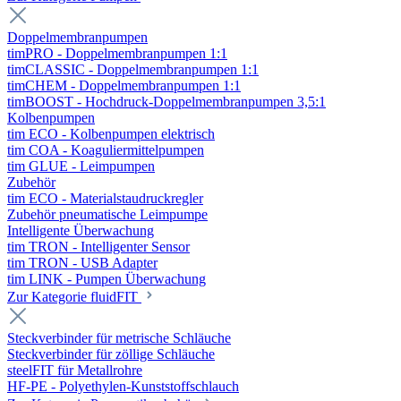
Doppelmembranpumpen
timPRO - Doppelmembranpumpen 1:1
timCLASSIC - Doppelmembranpumpen 1:1
timCHEM - Doppelmembranpumpen 1:1
timBOOST - Hochdruck-Doppelmembranpumpen 3,5:1
Kolbenpumpen
tim ECO - Kolbenpumpen elektrisch
tim COA - Koaguliermittelpumpen
tim GLUE - Leimpumpen
Zubehör
tim ECO - Materialstaudruckregler
Zubehör pneumatische Leimpumpe
Intelligente Überwachung
tim TRON - Intelligenter Sensor
tim TRON - USB Adapter
tim LINK - Pumpen Überwachung
Zur Kategorie fluidFIT
Steckverbinder für metrische Schläuche
Steckverbinder für zöllige Schläuche
steelFIT für Metallrohre
HF-PE - Polyethylen-Kunststoffschlauch