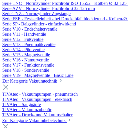
Serie TNC - Normzylinder Profilrohr ISO 15552 - Kolben-Ø 32-12
Serie AZV - Normzylinder Profilrohr ø 32-125 mm
Serie TNZ - Normzylinder Zugstange
Serie FSE - Feststelleinheit - bei Druckabfall blockierend - Kolben-
Serie SP - Balgzylinder - einfachwirkend
Serie V10 - Endschalterventile
Serie V11 - Handventile
Serie V12 - Fußventile
Serie V13 - Pneumatikventile
Serie V14 - Pilotventile
Serie V15 - Magnetventile
Serie V16 - Namurventile
Serie V17 - Funktionsventile
Serie V18 - Sonderventile
Serie V19 - Magnetventile - Basic-Line
Zur Kategorie Vakuumtechnik
TIVAtec - Vakuumpumpen - pneumatisch
TIVAtec - Vakuumpumpen - elektrisch
TIVAtec - Saugnäpfe
TIVAtec - Vakuumzubehör
TIVAtec - Druck- und Vakuumschalter
Zur Kategorie Vakuumhebetechnik