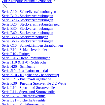
Zur Kategorie Pneumatikzubehör
Serie A10 - Schnellverschraubungen
Serie B10 - Steckverschraubungen
Serie B20 - Steckverschraubungen
Serie B20 - Steckverschraubungen neu
Serie B30 - Steckverschraubungen
Serie B40 - Steckverschraubungen
Serie B50 - Steckverbindungen
Serie B60 - Steckverschraubungen
Serie C10 - Schneidringverschraubungen
Serie E10 - Schlauchverbinder
Serie F10 - Fittings
Serie F20 - Drehdurchführungen
Serie H10 & H70 - Schläuche
Serie H20 - Schläuche
Serie J10 - Installationsmaterial
Serie K10 - Kugelhähne - handbetätigt
Serie K21 - Pneuma-Kugelhähne
Serie K30 - Pneuma-Sperrventile 2-2 Wege
Serie L10 - Sperr- und Stromventile
Serie L11 - Sperr- und Stromventile
Serie L20 - Sicherheitsventile
Serie L21 - Sicherheitsventile
Serie L30 - Funktionsventile