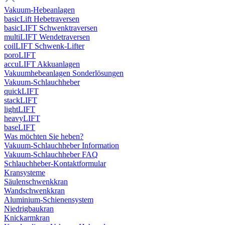
Vakuum-Hebeanlagen
basicLift Hebetraversen
basicLIFT Schwenktraversen
multiLIFT Wendetraversen
coilLIFT Schwenk-Lifter
poroLIFT
accuLIFT Akkuanlagen
Vakuumhebeanlagen Sonderlösungen
Vakuum-Schlauchheber
quickLIFT
stackLIFT
lightLIFT
heavyLIFT
baseLIFT
Was möchten Sie heben?
Vakuum-Schlauchheber Information
Vakuum-Schlauchheber FAQ
Schlauchheber-Kontaktformular
Kransysteme
Säulenschwenkkran
Wandschwenkkran
Aluminium-Schienensystem
Niedrigbaukran
Knickarmkran