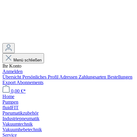
Menü schließen
Ihr Konto
Anmelden
Übersicht
Persönliches Profil
Adressen
Zahlungsarten
Bestellungen
Export
Abonnements
0,00 €*
Home
Pumpen
fluidFIT
Pneumatikzubehör
Industriepneumatik
Vakuumtechnik
Vakuumhebetechnik
Service