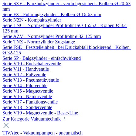
Serie SZV - Kurzhubzylinder - verdrehgesichert - Kolben-Ø 20-63
mm
Serie FZ - Führungszylinder - Kolben-Ø 16-63 mm
Serie NZN - Kompaktzylinder
Serie TNC - Normzylinder Profilrohr ISO 15552 - Kolben-Ø 32-
125 mm
Serie AZV - Normzylinder Profilrohr ø 32-125 mm
Serie TNZ - Normzylinder Zugstange
Serie FSE - Feststelleinheit - bei Druckabfall blockierend - Kolben-
Ø 32-125
Serie SP - Balgzylinder - einfachwirkend
Serie V10 - Endschalterventile
Serie V11 - Handventile
Serie V12 - Fußventile
Serie V13 - Pneumatikventile
Serie V14 - Pilotventile
Serie V15 - Magnetventile
Serie V16 - Namurventile
Serie V17 - Funktionsventile
Serie V18 - Sonderventile
Serie V19 - Magnetventile - Basic-Line
Zur Kategorie Vakuumtechnik
TIVAtec - Vakuumpumpen - pneumatisch