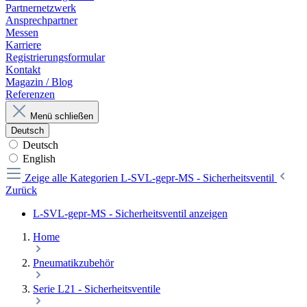
Partnernetzwerk
Ansprechpartner
Messen
Karriere
Registrierungsformular
Kontakt
Magazin / Blog
Referenzen
Menü schließen
Deutsch
Deutsch
English
Zeige alle Kategorien
L-SVL-gepr-MS - Sicherheitsventil
Zurück
L-SVL-gepr-MS - Sicherheitsventil anzeigen
Home
Pneumatikzubehör
Serie L21 - Sicherheitsventile