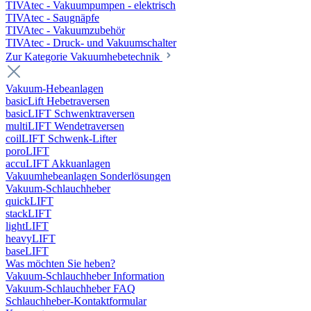
TIVAtec - Vakuumpumpen - elektrisch
TIVAtec - Saugnäpfe
TIVAtec - Vakuumzubehör
TIVAtec - Druck- und Vakuumschalter
Zur Kategorie Vakuumhebetechnik
Vakuum-Hebeanlagen
basicLift Hebetraversen
basicLIFT Schwenktraversen
multiLIFT Wendetraversen
coilLIFT Schwenk-Lifter
poroLIFT
accuLIFT Akkuanlagen
Vakuumhebeanlagen Sonderlösungen
Vakuum-Schlauchheber
quickLIFT
stackLIFT
lightLIFT
heavyLIFT
baseLIFT
Was möchten Sie heben?
Vakuum-Schlauchheber Information
Vakuum-Schlauchheber FAQ
Schlauchheber-Kontaktformular