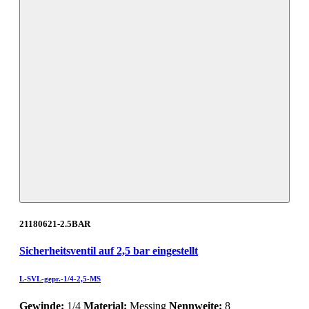
21180621-2.5BAR
Sicherheitsventil auf 2,5 bar eingestellt
L-SVL-gepr.-1/4-2,5-MS
Gewinde:
1/4
Material:
Messing
Nennweite:
8