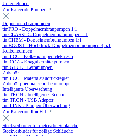
Unternehmen
Zur Kategorie Pumpen
Doppelmembranpumpen
timPRO - Doppelmembranpumpen 1:1
timCLASSIC - Doppelmembranpumpen 1:1
timCHEM - Doppelmembranpumpen 1:1
timBOOST - Hochdruck-Doppelmembranpumpen 3,5:1
Kolbenpumpen
tim ECO - Kolbenpumpen elektrisch
tim COA - Koaguliermittelpumpen
tim GLUE - Leimpumpen
Zubehör
tim ECO - Materialstaudruckregler
Zubehör pneumatische Leimpumpe
Intelligente Überwachung
tim TRON - Intelligenter Sensor
tim TRON - USB Adapter
tim LINK - Pumpen Überwachung
Zur Kategorie fluidFIT
Steckverbinder für metrische Schläuche
Steckverbinder für zöllige Schläuche