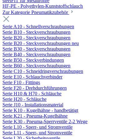
steelFIT für Metallrohre
HF-PE - Polyethylen-Kunststoffschlauch
Zur Kategorie Pneumatikzubehör
Serie A10 - Schnellverschraubungen
Serie B10 - Steckverschraubungen
Serie B20 - Steckverschraubungen
Serie B20 - Steckverschraubungen neu
Serie B30 - Steckverschraubungen
Serie B40 - Steckverschraubungen
Serie B50 - Steckverbindungen
Serie B60 - Steckverschraubungen
Serie C10 - Schneidringverschraubungen
Serie E10 - Schlauchverbinder
Serie F10 - Fittings
Serie F20 - Drehdurchführungen
Serie H10 & H70 - Schläuche
Serie H20 - Schläuche
Serie J10 - Installationsmaterial
Serie K10 - Kugelhähne - handbetätigt
Serie K21 - Pneuma-Kugelhähne
Serie K30 - Pneuma-Sperrventile 2-2 Wege
Serie L10 - Sperr- und Stromventile
Serie L11 - Sperr- und Stromventile
Serie L20 - Sicherheitsventile