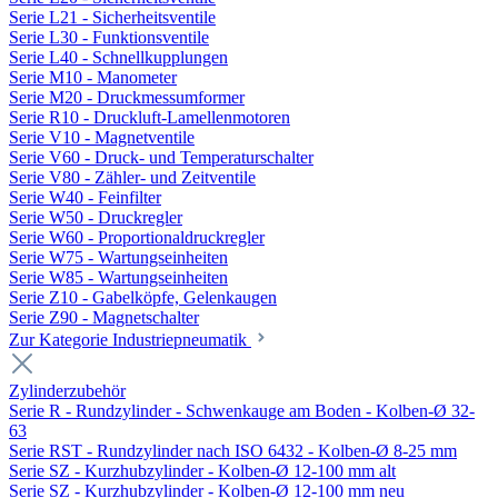
Serie L21 - Sicherheitsventile
Serie L30 - Funktionsventile
Serie L40 - Schnellkupplungen
Serie M10 - Manometer
Serie M20 - Druckmessumformer
Serie R10 - Druckluft-Lamellenmotoren
Serie V10 - Magnetventile
Serie V60 - Druck- und Temperaturschalter
Serie V80 - Zähler- und Zeitventile
Serie W40 - Feinfilter
Serie W50 - Druckregler
Serie W60 - Proportionaldruckregler
Serie W75 - Wartungseinheiten
Serie W85 - Wartungseinheiten
Serie Z10 - Gabelköpfe, Gelenkaugen
Serie Z90 - Magnetschalter
Zur Kategorie Industriepneumatik
Zylinderzubehör
Serie R - Rundzylinder - Schwenkauge am Boden - Kolben-Ø 32-
63
Serie RST - Rundzylinder nach ISO 6432 - Kolben-Ø 8-25 mm
Serie SZ - Kurzhubzylinder - Kolben-Ø 12-100 mm alt
Serie SZ - Kurzhubzylinder - Kolben-Ø 12-100 mm neu