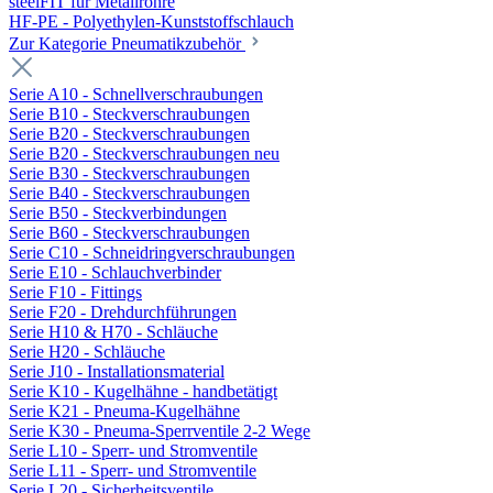
steelFIT für Metallrohre
HF-PE - Polyethylen-Kunststoffschlauch
Zur Kategorie Pneumatikzubehör
Serie A10 - Schnellverschraubungen
Serie B10 - Steckverschraubungen
Serie B20 - Steckverschraubungen
Serie B20 - Steckverschraubungen neu
Serie B30 - Steckverschraubungen
Serie B40 - Steckverschraubungen
Serie B50 - Steckverbindungen
Serie B60 - Steckverschraubungen
Serie C10 - Schneidringverschraubungen
Serie E10 - Schlauchverbinder
Serie F10 - Fittings
Serie F20 - Drehdurchführungen
Serie H10 & H70 - Schläuche
Serie H20 - Schläuche
Serie J10 - Installationsmaterial
Serie K10 - Kugelhähne - handbetätigt
Serie K21 - Pneuma-Kugelhähne
Serie K30 - Pneuma-Sperrventile 2-2 Wege
Serie L10 - Sperr- und Stromventile
Serie L11 - Sperr- und Stromventile
Serie L20 - Sicherheitsventile