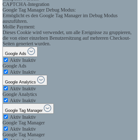
CAPTCHA-Integration
Google Tag Manager Debug Modus:
Ermöglicht es den Google Tag Manager im Debug Modus
auszuführen.
Mollie Payment:
Dieses Cookie wird verwendet, um alle Ereignisse zu gruppieren,
die von einer einzelnen Benutzersitzung auf mehreren Checkout-
Seiten generiert wurden.
Google Ads
Aktiv
Inaktiv
Google Ads
Aktiv
Inaktiv
Google Analytics
Aktiv
Inaktiv
Google Analytics
Aktiv
Inaktiv
Google Tag Manager
Aktiv
Inaktiv
Google Tag Manager
Aktiv
Inaktiv
Google Tag Manager