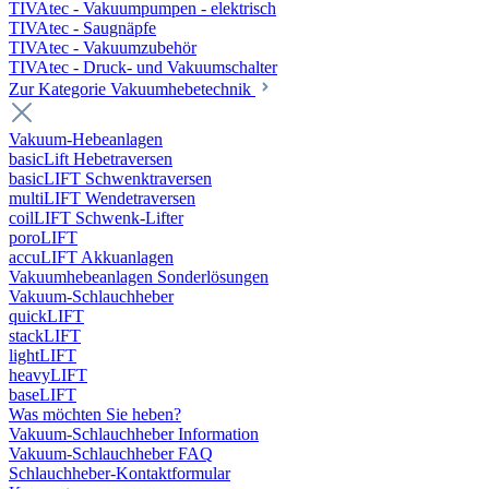
TIVAtec - Vakuumpumpen - elektrisch
TIVAtec - Saugnäpfe
TIVAtec - Vakuumzubehör
TIVAtec - Druck- und Vakuumschalter
Zur Kategorie Vakuumhebetechnik
Vakuum-Hebeanlagen
basicLift Hebetraversen
basicLIFT Schwenktraversen
multiLIFT Wendetraversen
coilLIFT Schwenk-Lifter
poroLIFT
accuLIFT Akkuanlagen
Vakuumhebeanlagen Sonderlösungen
Vakuum-Schlauchheber
quickLIFT
stackLIFT
lightLIFT
heavyLIFT
baseLIFT
Was möchten Sie heben?
Vakuum-Schlauchheber Information
Vakuum-Schlauchheber FAQ
Schlauchheber-Kontaktformular