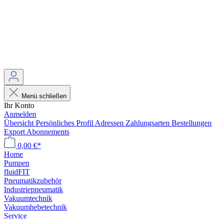
Menü schließen
Ihr Konto
Anmelden
Übersicht
Persönliches Profil
Adressen
Zahlungsarten
Bestellungen
Export
Abonnements
0,00 €*
Home
Pumpen
fluidFIT
Pneumatikzubehör
Industriepneumatik
Vakuumtechnik
Vakuumhebetechnik
Service