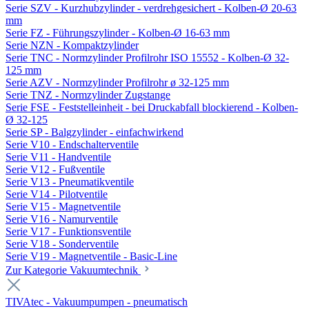
Serie SZV - Kurzhubzylinder - verdrehgesichert - Kolben-Ø 20-63
mm
Serie FZ - Führungszylinder - Kolben-Ø 16-63 mm
Serie NZN - Kompaktzylinder
Serie TNC - Normzylinder Profilrohr ISO 15552 - Kolben-Ø 32-
125 mm
Serie AZV - Normzylinder Profilrohr ø 32-125 mm
Serie TNZ - Normzylinder Zugstange
Serie FSE - Feststelleinheit - bei Druckabfall blockierend - Kolben-
Ø 32-125
Serie SP - Balgzylinder - einfachwirkend
Serie V10 - Endschalterventile
Serie V11 - Handventile
Serie V12 - Fußventile
Serie V13 - Pneumatikventile
Serie V14 - Pilotventile
Serie V15 - Magnetventile
Serie V16 - Namurventile
Serie V17 - Funktionsventile
Serie V18 - Sonderventile
Serie V19 - Magnetventile - Basic-Line
Zur Kategorie Vakuumtechnik
TIVAtec - Vakuumpumpen - pneumatisch