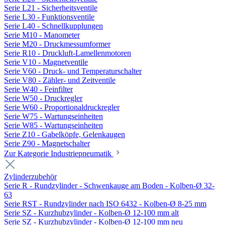
Serie L21 - Sicherheitsventile
Serie L30 - Funktionsventile
Serie L40 - Schnellkupplungen
Serie M10 - Manometer
Serie M20 - Druckmessumformer
Serie R10 - Druckluft-Lamellenmotoren
Serie V10 - Magnetventile
Serie V60 - Druck- und Temperaturschalter
Serie V80 - Zähler- und Zeitventile
Serie W40 - Feinfilter
Serie W50 - Druckregler
Serie W60 - Proportionaldruckregler
Serie W75 - Wartungseinheiten
Serie W85 - Wartungseinheiten
Serie Z10 - Gabelköpfe, Gelenkaugen
Serie Z90 - Magnetschalter
Zur Kategorie Industriepneumatik
Zylinderzubehör
Serie R - Rundzylinder - Schwenkauge am Boden - Kolben-Ø 32-
63
Serie RST - Rundzylinder nach ISO 6432 - Kolben-Ø 8-25 mm
Serie SZ - Kurzhubzylinder - Kolben-Ø 12-100 mm alt
Serie SZ - Kurzhubzylinder - Kolben-Ø 12-100 mm neu