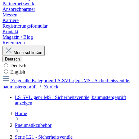
Partnernetzwerk
Ansprechpartner
Messen
Karriere
Registrierungsformular
Kontakt
Magazin / Blog
Referenzen
Menü schließen
Deutsch
Deutsch
English
Zeige alle Kategorien
LS-SVL-gepr-MS - Sicherheitsventile,
baumustergeprüft
Zurück
LS-SVL-gepr-MS - Sicherheitsventile, baumustergeprüft
anzeigen
Home
Pneumatikzubehör
Serie L21 - Sicherheitsventile