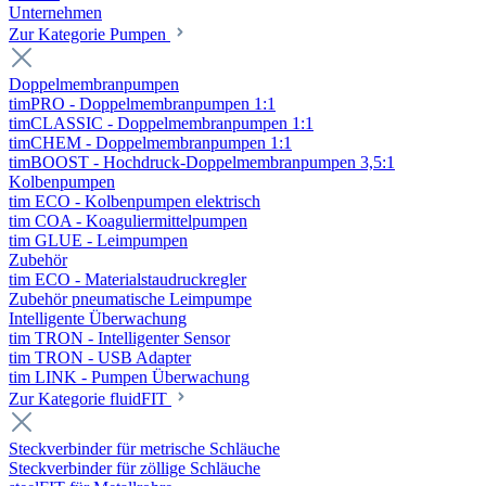
Unternehmen
Zur Kategorie Pumpen
Doppelmembranpumpen
timPRO - Doppelmembranpumpen 1:1
timCLASSIC - Doppelmembranpumpen 1:1
timCHEM - Doppelmembranpumpen 1:1
timBOOST - Hochdruck-Doppelmembranpumpen 3,5:1
Kolbenpumpen
tim ECO - Kolbenpumpen elektrisch
tim COA - Koaguliermittelpumpen
tim GLUE - Leimpumpen
Zubehör
tim ECO - Materialstaudruckregler
Zubehör pneumatische Leimpumpe
Intelligente Überwachung
tim TRON - Intelligenter Sensor
tim TRON - USB Adapter
tim LINK - Pumpen Überwachung
Zur Kategorie fluidFIT
Steckverbinder für metrische Schläuche
Steckverbinder für zöllige Schläuche