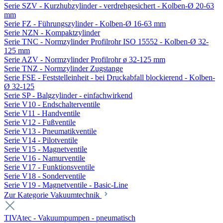
Serie SZV - Kurzhubzylinder - verdrehgesichert - Kolben-Ø 20-63
mm
Serie FZ - Führungszylinder - Kolben-Ø 16-63 mm
Serie NZN - Kompaktzylinder
Serie TNC - Normzylinder Profilrohr ISO 15552 - Kolben-Ø 32-
125 mm
Serie AZV - Normzylinder Profilrohr ø 32-125 mm
Serie TNZ - Normzylinder Zugstange
Serie FSE - Feststelleinheit - bei Druckabfall blockierend - Kolben-
Ø 32-125
Serie SP - Balgzylinder - einfachwirkend
Serie V10 - Endschalterventile
Serie V11 - Handventile
Serie V12 - Fußventile
Serie V13 - Pneumatikventile
Serie V14 - Pilotventile
Serie V15 - Magnetventile
Serie V16 - Namurventile
Serie V17 - Funktionsventile
Serie V18 - Sonderventile
Serie V19 - Magnetventile - Basic-Line
Zur Kategorie Vakuumtechnik
TIVAtec - Vakuumpumpen - pneumatisch