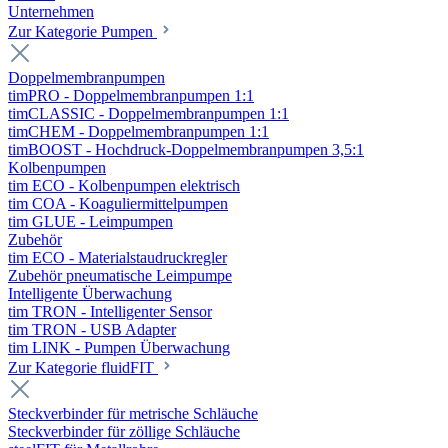
Unternehmen
Zur Kategorie Pumpen
Doppelmembranpumpen
timPRO - Doppelmembranpumpen 1:1
timCLASSIC - Doppelmembranpumpen 1:1
timCHEM - Doppelmembranpumpen 1:1
timBOOST - Hochdruck-Doppelmembranpumpen 3,5:1
Kolbenpumpen
tim ECO - Kolbenpumpen elektrisch
tim COA - Koaguliermittelpumpen
tim GLUE - Leimpumpen
Zubehör
tim ECO - Materialstaudruckregler
Zubehör pneumatische Leimpumpe
Intelligente Überwachung
tim TRON - Intelligenter Sensor
tim TRON - USB Adapter
tim LINK - Pumpen Überwachung
Zur Kategorie fluidFIT
Steckverbinder für metrische Schläuche
Steckverbinder für zöllige Schläuche