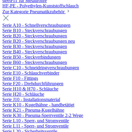
steelFIT für Metallrohre
HF-PE - Polyethylen-Kunststoffschlauch
Zur Kategorie Pneumatikzubehör
Serie A10 - Schnellverschraubungen
Serie B10 - Steckverschraubungen
Serie B20 - Steckverschraubungen
Serie B20 - Steckverschraubungen neu
Serie B30 - Steckverschraubungen
Serie B40 - Steckverschraubungen
Serie B50 - Steckverbindungen
Serie B60 - Steckverschraubungen
Serie C10 - Schneidringverschraubungen
Serie E10 - Schlauchverbinder
Serie F10 - Fittings
Serie F20 - Drehdurchführungen
Serie H10 & H70 - Schläuche
Serie H20 - Schläuche
Serie J10 - Installationsmaterial
Serie K10 - Kugelhähne - handbetätigt
Serie K21 - Pneuma-Kugelhähne
Serie K30 - Pneuma-Sperrventile 2-2 Wege
Serie L10 - Sperr- und Stromventile
Serie L11 - Sperr- und Stromventile
Serie L20 - Sicherheitsventile