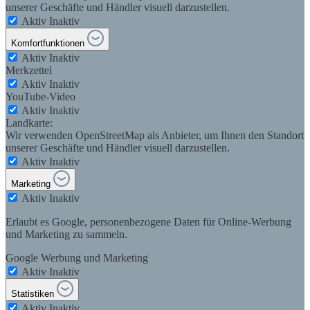
unserer Geschäfte und Händler visuell darzustellen.
Aktiv
Inaktiv
Komfortfunktionen
Aktiv
Inaktiv
Merkzettel
Aktiv
Inaktiv
YouTube-Video
Aktiv
Inaktiv
Landkarte:
Wir verwenden OpenStreetMap als Anbieter, um Ihnen den Standort
unserer Geschäfte und Händler visuell darzustellen.
Aktiv
Inaktiv
Marketing
Aktiv
Inaktiv
Erlaubt es Google, personenbezogene Daten für Online-Werbung
und Marketing zu sammeln.
Google Werbung und Marketing
Aktiv
Inaktiv
Statistiken
Aktiv
Inaktiv