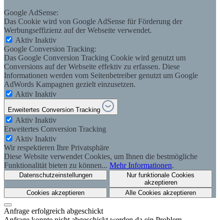
Google AdSense:
Das Cookie wird von Google AdSense für Förderung der
Werbungseffizienz auf der Webseite verwendet.
Aktiv
Inaktiv
Google Conversion Tracking:
Das Google Conversion Tracking Cookie wird genutzt um
Conversions auf der Webseite effektiv zu erfassen. Diese
Informationen werden vom Seitenbetreiber genutzt um Google
AdWords Kampagnen gezielt einzusetzen.
Aktiv
Inaktiv
Erweitertes Conversion Tracking
Aktiv
Inaktiv
Erweitertes Conversion Tracking
Aktiv
Inaktiv
Wir respektieren Ihre Privatsphäre
Diese Website verwendet Cookies, um Ihnen die bestmögliche
Funktionalität bieten zu können...
Mehr Informationen
.
Datenschutzeinstellungen
Nur funktionale Cookies
akzeptieren
Cookies akzeptieren
Alle Cookies akzeptieren
Anfrage erfolgreich abgeschickt
Anfrage konnte nicht abgeschickt werden da ein Problem