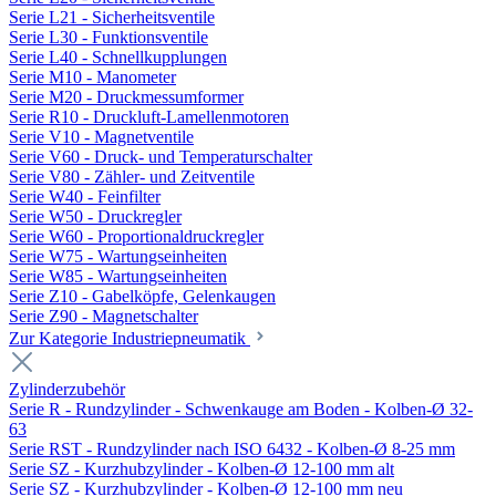
Serie L21 - Sicherheitsventile
Serie L30 - Funktionsventile
Serie L40 - Schnellkupplungen
Serie M10 - Manometer
Serie M20 - Druckmessumformer
Serie R10 - Druckluft-Lamellenmotoren
Serie V10 - Magnetventile
Serie V60 - Druck- und Temperaturschalter
Serie V80 - Zähler- und Zeitventile
Serie W40 - Feinfilter
Serie W50 - Druckregler
Serie W60 - Proportionaldruckregler
Serie W75 - Wartungseinheiten
Serie W85 - Wartungseinheiten
Serie Z10 - Gabelköpfe, Gelenkaugen
Serie Z90 - Magnetschalter
Zur Kategorie Industriepneumatik
Zylinderzubehör
Serie R - Rundzylinder - Schwenkauge am Boden - Kolben-Ø 32-
63
Serie RST - Rundzylinder nach ISO 6432 - Kolben-Ø 8-25 mm
Serie SZ - Kurzhubzylinder - Kolben-Ø 12-100 mm alt
Serie SZ - Kurzhubzylinder - Kolben-Ø 12-100 mm neu