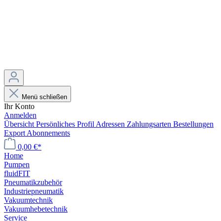
Menü schließen
Ihr Konto
Anmelden
Übersicht
Persönliches Profil
Adressen
Zahlungsarten
Bestellungen
Export
Abonnements
0,00 €*
Home
Pumpen
fluidFIT
Pneumatikzubehör
Industriepneumatik
Vakuumtechnik
Vakuumhebetechnik
Service