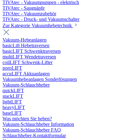
TIVAtec - Vakuumpumpen - elektrisch
TIVAtec - Saugnäpfe
TIVAtec - Vakuumzubehör
TIVAtec - Druck- und Vakuumschalter
Zur Kategorie Vakuumhebetechnik
Vakuum-Hebeanlagen
basicLift Hebetraversen
basicLIFT Schwenktraversen
multiLIFT Wendetraversen
coilLIFT Schwenk-Lifter
poroLIFT
accuLIFT Akkuanlagen
Vakuumhebeanlagen Sonderlösungen
Vakuum-Schlauchheber
quickLIFT
stackLIFT
lightLIFT
heavyLIFT
baseLIFT
Was möchten Sie heben?
Vakuum-Schlauchheber Information
Vakuum-Schlauchheber FAQ
Schlauchheber-Kontaktformular