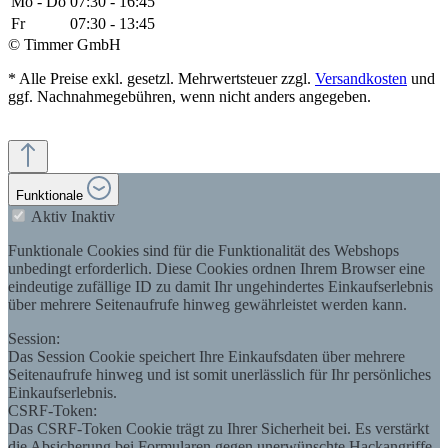
Mo - Do
07:30 - 16:45
Fr
07:30 - 13:45
© Timmer GmbH
* Alle Preise exkl. gesetzl. Mehrwertsteuer zzgl.
Versandkosten
und
ggf. Nachnahmegebühren, wenn nicht anders angegeben.
Funktionale
Aktiv
Inaktiv
Funktionale Cookies sind für die Funktionalität des Webshops
unbedingt erforderlich. Diese Cookies ordnen Ihrem Browser eine
eindeutige zufällige ID zu damit Ihr ungehindertes Einkaufserlebnis
über mehrere Seitenaufrufe hinweg gewährleistet werden kann.
Session:
Das Session Cookie speichert Ihre Einkaufsdaten über mehrere
Seitenaufrufe hinweg und ist somit unerlässlich für Ihr persönliches
Einkaufserlebnis.
CSRF-Token:
Das CSRF-Token Cookie trägt zu Ihrer Sicherheit bei. Es verstärkt
die Absicherung bei Formularen gegen unerwünschte Hackangriffe.