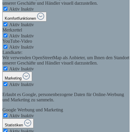
unserer Geschäfte und Händler visuell darzustellen.
Aktiv
Inaktiv
Komfortfunktionen
Aktiv
Inaktiv
Merkzettel
Aktiv
Inaktiv
YouTube-Video
Aktiv
Inaktiv
Landkarte:
Wir verwenden OpenStreetMap als Anbieter, um Ihnen den Standort
unserer Geschäfte und Händler visuell darzustellen.
Aktiv
Inaktiv
Marketing
Aktiv
Inaktiv
Erlaubt es Google, personenbezogene Daten für Online-Werbung
und Marketing zu sammeln.
Google Werbung und Marketing
Aktiv
Inaktiv
Statistiken
Aktiv
Inaktiv