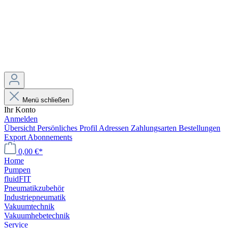
Menü schließen
Ihr Konto
Anmelden
Übersicht
Persönliches Profil
Adressen
Zahlungsarten
Bestellungen
Export
Abonnements
0,00 €*
Home
Pumpen
fluidFIT
Pneumatikzubehör
Industriepneumatik
Vakuumtechnik
Vakuumhebetechnik
Service