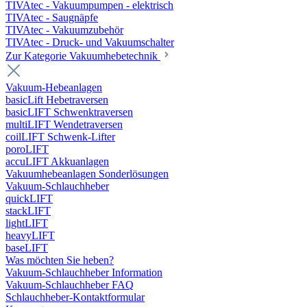
TIVAtec - Vakuumpumpen - elektrisch
TIVAtec - Saugnäpfe
TIVAtec - Vakuumzubehör
TIVAtec - Druck- und Vakuumschalter
Zur Kategorie Vakuumhebetechnik
Vakuum-Hebeanlagen
basicLift Hebetraversen
basicLIFT Schwenktraversen
multiLIFT Wendetraversen
coilLIFT Schwenk-Lifter
poroLIFT
accuLIFT Akkuanlagen
Vakuumhebeanlagen Sonderlösungen
Vakuum-Schlauchheber
quickLIFT
stackLIFT
lightLIFT
heavyLIFT
baseLIFT
Was möchten Sie heben?
Vakuum-Schlauchheber Information
Vakuum-Schlauchheber FAQ
Schlauchheber-Kontaktformular