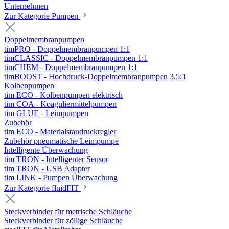
Unternehmen
Zur Kategorie Pumpen
Doppelmembranpumpen
timPRO - Doppelmembranpumpen 1:1
timCLASSIC - Doppelmembranpumpen 1:1
timCHEM - Doppelmembranpumpen 1:1
timBOOST - Hochdruck-Doppelmembranpumpen 3,5:1
Kolbenpumpen
tim ECO - Kolbenpumpen elektrisch
tim COA - Koaguliermittelpumpen
tim GLUE - Leimpumpen
Zubehör
tim ECO - Materialstaudruckregler
Zubehör pneumatische Leimpumpe
Intelligente Überwachung
tim TRON - Intelligenter Sensor
tim TRON - USB Adapter
tim LINK - Pumpen Überwachung
Zur Kategorie fluidFIT
Steckverbinder für metrische Schläuche
Steckverbinder für zöllige Schläuche