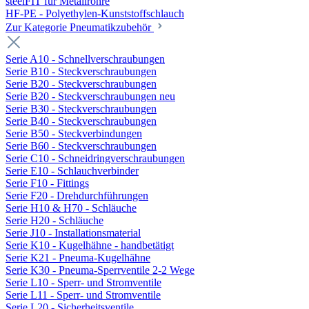
steelFIT für Metallrohre
HF-PE - Polyethylen-Kunststoffschlauch
Zur Kategorie Pneumatikzubehör
Serie A10 - Schnellverschraubungen
Serie B10 - Steckverschraubungen
Serie B20 - Steckverschraubungen
Serie B20 - Steckverschraubungen neu
Serie B30 - Steckverschraubungen
Serie B40 - Steckverschraubungen
Serie B50 - Steckverbindungen
Serie B60 - Steckverschraubungen
Serie C10 - Schneidringverschraubungen
Serie E10 - Schlauchverbinder
Serie F10 - Fittings
Serie F20 - Drehdurchführungen
Serie H10 & H70 - Schläuche
Serie H20 - Schläuche
Serie J10 - Installationsmaterial
Serie K10 - Kugelhähne - handbetätigt
Serie K21 - Pneuma-Kugelhähne
Serie K30 - Pneuma-Sperrventile 2-2 Wege
Serie L10 - Sperr- und Stromventile
Serie L11 - Sperr- und Stromventile
Serie L20 - Sicherheitsventile