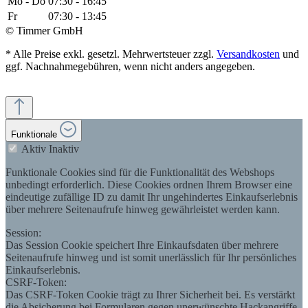
Mo - Do
07:30 - 16:45
Fr
07:30 - 13:45
© Timmer GmbH
* Alle Preise exkl. gesetzl. Mehrwertsteuer zzgl.
Versandkosten
und
ggf. Nachnahmegebühren, wenn nicht anders angegeben.
Funktionale
Aktiv
Inaktiv
Funktionale Cookies sind für die Funktionalität des Webshops
unbedingt erforderlich. Diese Cookies ordnen Ihrem Browser eine
eindeutige zufällige ID zu damit Ihr ungehindertes Einkaufserlebnis
über mehrere Seitenaufrufe hinweg gewährleistet werden kann.
Session:
Das Session Cookie speichert Ihre Einkaufsdaten über mehrere
Seitenaufrufe hinweg und ist somit unerlässlich für Ihr persönliches
Einkaufserlebnis.
CSRF-Token:
Das CSRF-Token Cookie trägt zu Ihrer Sicherheit bei. Es verstärkt
die Absicherung bei Formularen gegen unerwünschte Hackangriffe.