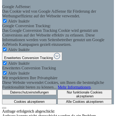
Google AdSense:
Das Cookie wird von Google AdSense für Förderung der
Werbungseffizienz auf der Webseite verwendet.
Aktiv
Inaktiv
Google Conversion Tracking:
Das Google Conversion Tracking Cookie wird genutzt um
Conversions auf der Webseite effektiv zu erfassen. Diese
Informationen werden vom Seitenbetreiber genutzt um Google
AdWords Kampagnen gezielt einzusetzen.
Aktiv
Inaktiv
Erweitertes Conversion Tracking
Aktiv
Inaktiv
Erweitertes Conversion Tracking
Aktiv
Inaktiv
Wir respektieren Ihre Privatsphäre
Diese Website verwendet Cookies, um Ihnen die bestmögliche
Funktionalität bieten zu können...
Mehr Informationen
.
Datenschutzeinstellungen
Nur funktionale Cookies
akzeptieren
Cookies akzeptieren
Alle Cookies akzeptieren
Anfrage erfolgreich abgeschickt
Anfrage konnte nicht abgeschickt werden da ein Problem