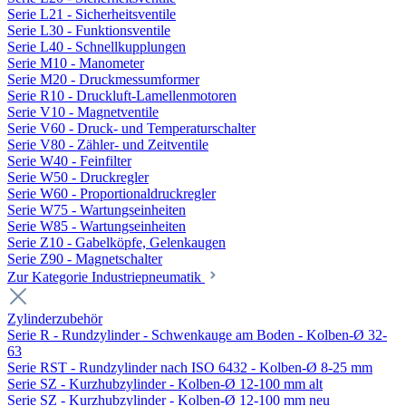
Serie L21 - Sicherheitsventile
Serie L30 - Funktionsventile
Serie L40 - Schnellkupplungen
Serie M10 - Manometer
Serie M20 - Druckmessumformer
Serie R10 - Druckluft-Lamellenmotoren
Serie V10 - Magnetventile
Serie V60 - Druck- und Temperaturschalter
Serie V80 - Zähler- und Zeitventile
Serie W40 - Feinfilter
Serie W50 - Druckregler
Serie W60 - Proportionaldruckregler
Serie W75 - Wartungseinheiten
Serie W85 - Wartungseinheiten
Serie Z10 - Gabelköpfe, Gelenkaugen
Serie Z90 - Magnetschalter
Zur Kategorie Industriepneumatik
Zylinderzubehör
Serie R - Rundzylinder - Schwenkauge am Boden - Kolben-Ø 32-
63
Serie RST - Rundzylinder nach ISO 6432 - Kolben-Ø 8-25 mm
Serie SZ - Kurzhubzylinder - Kolben-Ø 12-100 mm alt
Serie SZ - Kurzhubzylinder - Kolben-Ø 12-100 mm neu