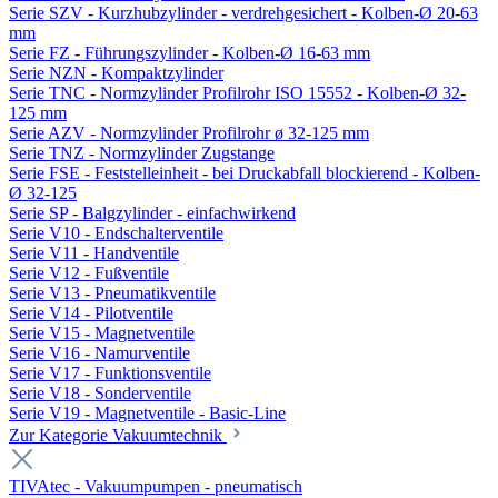
Serie SZV - Kurzhubzylinder - verdrehgesichert - Kolben-Ø 20-63
mm
Serie FZ - Führungszylinder - Kolben-Ø 16-63 mm
Serie NZN - Kompaktzylinder
Serie TNC - Normzylinder Profilrohr ISO 15552 - Kolben-Ø 32-
125 mm
Serie AZV - Normzylinder Profilrohr ø 32-125 mm
Serie TNZ - Normzylinder Zugstange
Serie FSE - Feststelleinheit - bei Druckabfall blockierend - Kolben-
Ø 32-125
Serie SP - Balgzylinder - einfachwirkend
Serie V10 - Endschalterventile
Serie V11 - Handventile
Serie V12 - Fußventile
Serie V13 - Pneumatikventile
Serie V14 - Pilotventile
Serie V15 - Magnetventile
Serie V16 - Namurventile
Serie V17 - Funktionsventile
Serie V18 - Sonderventile
Serie V19 - Magnetventile - Basic-Line
Zur Kategorie Vakuumtechnik
TIVAtec - Vakuumpumpen - pneumatisch