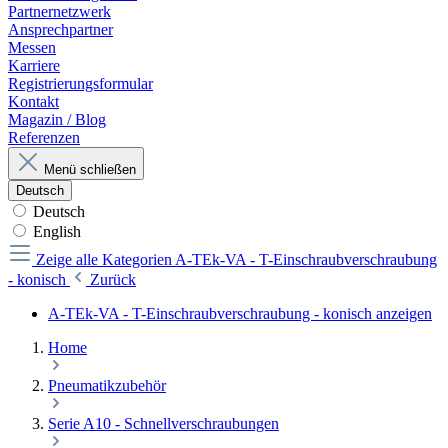
Partnernetzwerk
Ansprechpartner
Messen
Karriere
Registrierungsformular
Kontakt
Magazin / Blog
Referenzen
Menü schließen
Deutsch
Deutsch
English
Zeige alle Kategorien
A-TEk-VA - T-Einschraubverschraubung
- konisch
Zurück
A-TEk-VA - T-Einschraubverschraubung - konisch anzeigen
Home
Pneumatikzubehör
Serie A10 - Schnellverschraubungen