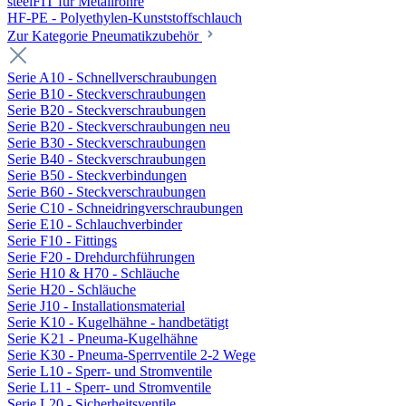
steelFIT für Metallrohre
HF-PE - Polyethylen-Kunststoffschlauch
Zur Kategorie Pneumatikzubehör
Serie A10 - Schnellverschraubungen
Serie B10 - Steckverschraubungen
Serie B20 - Steckverschraubungen
Serie B20 - Steckverschraubungen neu
Serie B30 - Steckverschraubungen
Serie B40 - Steckverschraubungen
Serie B50 - Steckverbindungen
Serie B60 - Steckverschraubungen
Serie C10 - Schneidringverschraubungen
Serie E10 - Schlauchverbinder
Serie F10 - Fittings
Serie F20 - Drehdurchführungen
Serie H10 & H70 - Schläuche
Serie H20 - Schläuche
Serie J10 - Installationsmaterial
Serie K10 - Kugelhähne - handbetätigt
Serie K21 - Pneuma-Kugelhähne
Serie K30 - Pneuma-Sperrventile 2-2 Wege
Serie L10 - Sperr- und Stromventile
Serie L11 - Sperr- und Stromventile
Serie L20 - Sicherheitsventile