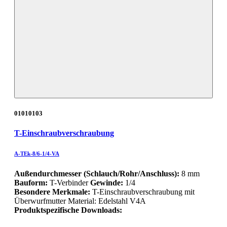
01010103
T-Einschraubverschraubung
A-TEk-8/6-1/4-VA
Außendurchmesser (Schlauch/Rohr/Anschluss):
8 mm
Bauform:
T-Verbinder
Gewinde:
1/4
Besondere Merkmale:
T-Einschraubverschraubung mit
Überwurfmutter Material: Edelstahl V4A
Produktspezifische Downloads: