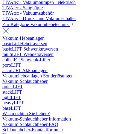
TIVAtec - Vakuumpumpen - elektrisch
TIVAtec - Saugnäpfe
TIVAtec - Vakuumzubehör
TIVAtec - Druck- und Vakuumschalter
Zur Kategorie Vakuumhebetechnik
Vakuum-Hebeanlagen
basicLift Hebetraversen
basicLIFT Schwenktraversen
multiLIFT Wendetraversen
coilLIFT Schwenk-Lifter
poroLIFT
accuLIFT Akkuanlagen
Vakuumhebeanlagen Sonderlösungen
Vakuum-Schlauchheber
quickLIFT
stackLIFT
lightLIFT
heavyLIFT
baseLIFT
Was möchten Sie heben?
Vakuum-Schlauchheber Information
Vakuum-Schlauchheber FAQ
Schlauchheber-Kontaktformular