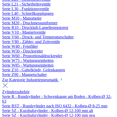
Serie L21 - Sicherheitsventile
Serie L30 - Funktionsventile
Serie L40 - Schnellkupplungen
Serie M10 - Manometer
Serie M20 - Druckmessumformer
Serie R10 - Druckluft-Lamellenmotoren
Serie V10 - Magnetventile
Serie V60 - Druck- und Temperaturschalter
Serie V80 - Zähler- und Zeitventile
Serie W40 - Feinfilter
Serie W50 - Druckregler
Serie W60 - Proportionaldruckregler
Serie W75 - Wartungseinheiten
Serie W85 - Wartungseinheiten
Serie Z10 - Gabelköpfe, Gelenkaugen
Serie Z90 - Magnetschalter
Zur Kategorie Industriepneumatik
Zylinderzubehör
Serie R - Rundzylinder - Schwenkauge am Boden - Kolben-Ø 32-
63
Serie RST - Rundzylinder nach ISO 6432 - Kolben-Ø 8-25 mm
Serie SZ - Kurzhubzylinder - Kolben-Ø 12-100 mm alt
Serie SZ - Kurzhubzylinder - Kolben-Ø 12-100 mm neu