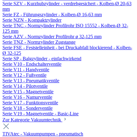
Serie SZV - Kurzhubzylinder - verdrehgesichert - Kolben-Ø 20-63
mm
Serie FZ - Führungszylinder - Kolben-Ø 16-63 mm
Serie NZN - Kompaktzylinder
Serie TNC - Normzylinder Profilrohr ISO 15552 - Kolben-Ø 32-
125 mm
Serie AZV - Normzylinder Profilrohr ø 32-125 mm
Serie TNZ - Normzylinder Zugstange
Serie FSE - Feststelleinheit - bei Druckabfall blockierend - Kolben-
Ø 32-125
Serie SP - Balgzylinder - einfachwirkend
Serie V10 - Endschalterventile
Serie V11 - Handventile
Serie V12 - Fußventile
Serie V13 - Pneumatikventile
Serie V14 - Pilotventile
Serie V15 - Magnetventile
Serie V16 - Namurventile
Serie V17 - Funktionsventile
Serie V18 - Sonderventile
Serie V19 - Magnetventile - Basic-Line
Zur Kategorie Vakuumtechnik
TIVAtec - Vakuumpumpen - pneumatisch