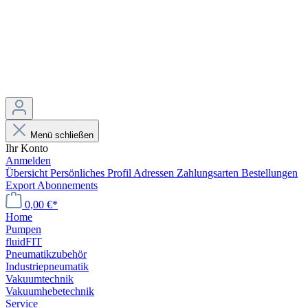
Menü schließen
Ihr Konto
Anmelden
Übersicht
Persönliches Profil
Adressen
Zahlungsarten
Bestellungen
Export
Abonnements
0,00 €*
Home
Pumpen
fluidFIT
Pneumatikzubehör
Industriepneumatik
Vakuumtechnik
Vakuumhebetechnik
Service