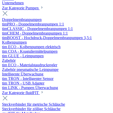
Unternehmen
Zur Kategorie Pumpen
Doppelmembranpumpen
timPRO - Doppelmembranpumpen 1:1
timCLASSIC - Doppelmembranpumpen 1:1
timCHEM - Doppelmembranpumpen 1:1
timBOOST - Hochdruck-Doppelmembranpumpen 3,5:1
Kolbenpumpen
tim ECO - Kolbenpumpen elektrisch
tim COA - Koaguliermittelpumpen
tim GLUE - Leimpumpen
Zubehör
tim ECO - Materialstaudruckregler
Zubehör pneumatische Leimpumpe
Intelligente Überwachung
tim TRON - Intelligenter Sensor
tim TRON - USB Adapter
tim LINK - Pumpen Überwachung
Zur Kategorie fluidFIT
Steckverbinder für metrische Schläuche
Steckverbinder für zöllige Schläuche