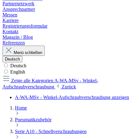
Partnernetzwerk
Ansprechpartner
Messen
Karriere
Registrierungsformular
Kontakt
Magazin / Blog
Referenzen
Menü schließen
Deutsch
Deutsch
English
Zeige alle Kategorien
A-WA-MSv - Winkel-
Aufschraubverschraubung
Zurück
A-WA-MSv - Winkel-Aufschraubverschraubung anzeigen
Home
Pneumatikzubehör
Serie A10 - Schnellverschraubungen