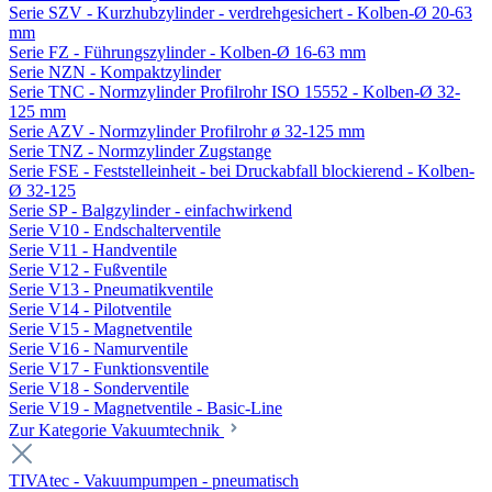
Serie SZV - Kurzhubzylinder - verdrehgesichert - Kolben-Ø 20-63
mm
Serie FZ - Führungszylinder - Kolben-Ø 16-63 mm
Serie NZN - Kompaktzylinder
Serie TNC - Normzylinder Profilrohr ISO 15552 - Kolben-Ø 32-
125 mm
Serie AZV - Normzylinder Profilrohr ø 32-125 mm
Serie TNZ - Normzylinder Zugstange
Serie FSE - Feststelleinheit - bei Druckabfall blockierend - Kolben-
Ø 32-125
Serie SP - Balgzylinder - einfachwirkend
Serie V10 - Endschalterventile
Serie V11 - Handventile
Serie V12 - Fußventile
Serie V13 - Pneumatikventile
Serie V14 - Pilotventile
Serie V15 - Magnetventile
Serie V16 - Namurventile
Serie V17 - Funktionsventile
Serie V18 - Sonderventile
Serie V19 - Magnetventile - Basic-Line
Zur Kategorie Vakuumtechnik
TIVAtec - Vakuumpumpen - pneumatisch