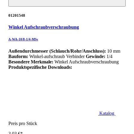
01201548
Winkel Aufschraubverschraubung
A-WA-10/8-1/4-MSv
Außendurchmesser (Schlauch/Rohr/Anschluss):
10 mm
Bauform:
Winkel-aufschraub Verbinder
Gewinde:
1/4
Besondere Merkmale:
Winkel Aufschraubverschraubung
Produktspezifische Downloads:
Katalog
Preis pro Stück
3,03 €*