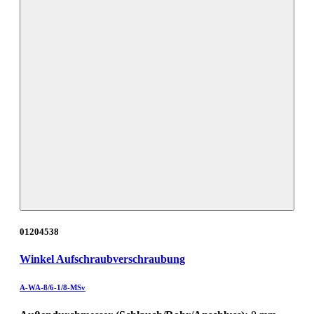
01204538
Winkel Aufschraubverschraubung
A-WA-8/6-1/8-MSv