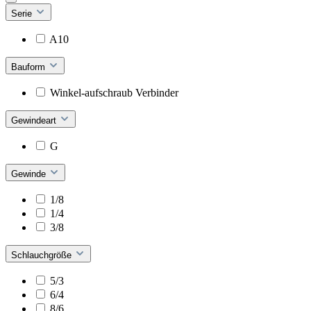
Serie
A10
Bauform
Winkel-aufschraub Verbinder
Gewindeart
G
Gewinde
1/8
1/4
3/8
Schlauchgröße
5/3
6/4
8/6