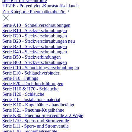
steelFIT für Metallrohre
HF-PE - Polyethylen-Kunststoffschlauch
Zur Kategorie Pneumatikzubehör
Serie A10 - Schnellverschraubungen
Serie B10 - Steckverschraubungen
Serie B20 - Steckverschraubungen
Serie B20 - Steckverschraubungen neu
Serie B30 - Steckverschraubungen
Serie B40 - Steckverschraubungen
Serie B50 - Steckverbindungen
Serie B60 - Steckverschraubungen
Serie C10 - Schneidringverschraubungen
Serie E10 - Schlauchverbinder
Serie F10 - Fittings
Serie F20 - Drehdurchführungen
Serie H10 & H70 - Schläuche
Serie H20 - Schläuche
Serie J10 - Installationsmaterial
Serie K10 - Kugelhähne - handbetätigt
Serie K21 - Pneuma-Kugelhähne
Serie K30 - Pneuma-Sperrventile 2-2 Wege
Serie L10 - Sperr- und Stromventile
Serie L11 - Sperr- und Stromventile
Serie L20 - Sicherheitsventile