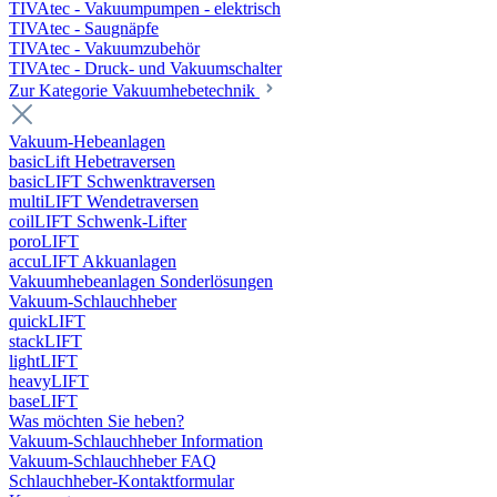
TIVAtec - Vakuumpumpen - elektrisch
TIVAtec - Saugnäpfe
TIVAtec - Vakuumzubehör
TIVAtec - Druck- und Vakuumschalter
Zur Kategorie Vakuumhebetechnik
Vakuum-Hebeanlagen
basicLift Hebetraversen
basicLIFT Schwenktraversen
multiLIFT Wendetraversen
coilLIFT Schwenk-Lifter
poroLIFT
accuLIFT Akkuanlagen
Vakuumhebeanlagen Sonderlösungen
Vakuum-Schlauchheber
quickLIFT
stackLIFT
lightLIFT
heavyLIFT
baseLIFT
Was möchten Sie heben?
Vakuum-Schlauchheber Information
Vakuum-Schlauchheber FAQ
Schlauchheber-Kontaktformular