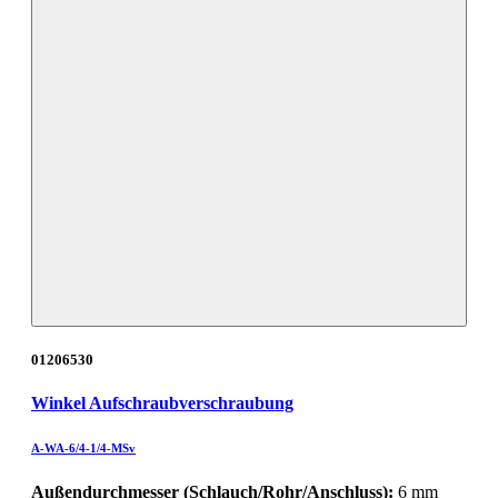
01206530
Winkel Aufschraubverschraubung
A-WA-6/4-1/4-MSv
Außendurchmesser (Schlauch/Rohr/Anschluss):
6 mm