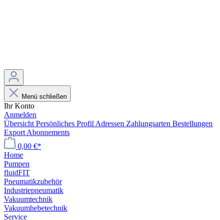
Menü schließen
Ihr Konto
Anmelden
Übersicht
Persönliches Profil
Adressen
Zahlungsarten
Bestellungen
Export
Abonnements
0,00 €*
Home
Pumpen
fluidFIT
Pneumatikzubehör
Industriepneumatik
Vakuumtechnik
Vakuumhebetechnik
Service