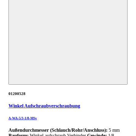
01200528
Winkel Aufschraubverschraubung
A-WA-5/3-1/8-MSv
Außendurchmesser (Schlauch/Rohr/Anschluss):
5 mm
Bauform:
Winkel-aufschraub Verbinder
Gewinde:
1/8