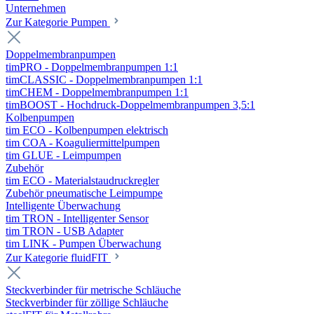
Unternehmen
Zur Kategorie Pumpen
Doppelmembranpumpen
timPRO - Doppelmembranpumpen 1:1
timCLASSIC - Doppelmembranpumpen 1:1
timCHEM - Doppelmembranpumpen 1:1
timBOOST - Hochdruck-Doppelmembranpumpen 3,5:1
Kolbenpumpen
tim ECO - Kolbenpumpen elektrisch
tim COA - Koaguliermittelpumpen
tim GLUE - Leimpumpen
Zubehör
tim ECO - Materialstaudruckregler
Zubehör pneumatische Leimpumpe
Intelligente Überwachung
tim TRON - Intelligenter Sensor
tim TRON - USB Adapter
tim LINK - Pumpen Überwachung
Zur Kategorie fluidFIT
Steckverbinder für metrische Schläuche
Steckverbinder für zöllige Schläuche