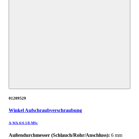
01209529
Winkel Aufschraubverschraubung
A-WA-6/4-1/8-MSv
Außendurchmesser (Schlauch/Rohr/Anschluss):
6 mm