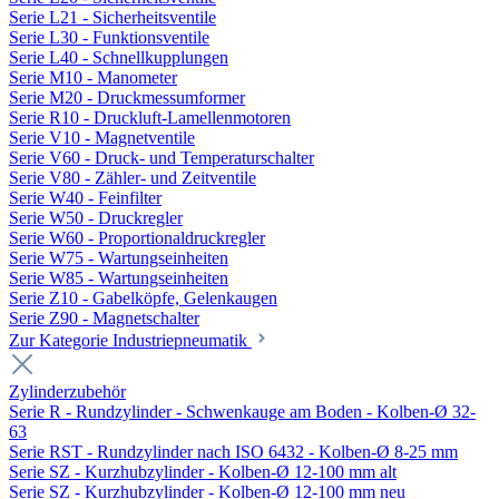
Serie L21 - Sicherheitsventile
Serie L30 - Funktionsventile
Serie L40 - Schnellkupplungen
Serie M10 - Manometer
Serie M20 - Druckmessumformer
Serie R10 - Druckluft-Lamellenmotoren
Serie V10 - Magnetventile
Serie V60 - Druck- und Temperaturschalter
Serie V80 - Zähler- und Zeitventile
Serie W40 - Feinfilter
Serie W50 - Druckregler
Serie W60 - Proportionaldruckregler
Serie W75 - Wartungseinheiten
Serie W85 - Wartungseinheiten
Serie Z10 - Gabelköpfe, Gelenkaugen
Serie Z90 - Magnetschalter
Zur Kategorie Industriepneumatik
Zylinderzubehör
Serie R - Rundzylinder - Schwenkauge am Boden - Kolben-Ø 32-
63
Serie RST - Rundzylinder nach ISO 6432 - Kolben-Ø 8-25 mm
Serie SZ - Kurzhubzylinder - Kolben-Ø 12-100 mm alt
Serie SZ - Kurzhubzylinder - Kolben-Ø 12-100 mm neu