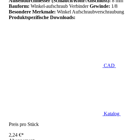
Außendurchmesser (Schlauch/Rohr/Anschluss):
8 mm
Bauform:
Winkel-aufschraub Verbinder
Gewinde:
1/8
Besondere Merkmale:
Winkel Aufschraubverschraubung
Produktspezifische Downloads:
CAD
Katalog
Preis pro Stück
2,24 €*