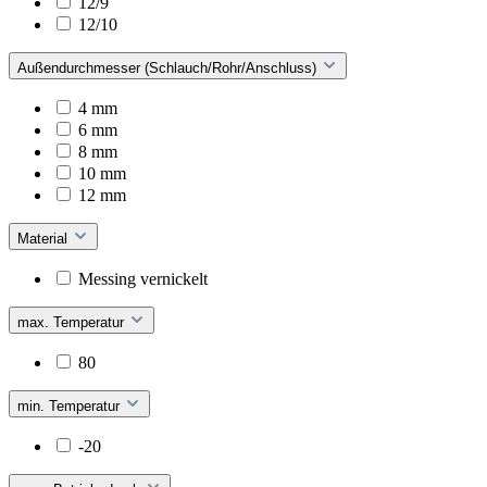
12/9
12/10
Außendurchmesser (Schlauch/Rohr/Anschluss)
4 mm
6 mm
8 mm
10 mm
12 mm
Material
Messing vernickelt
max. Temperatur
80
min. Temperatur
-20