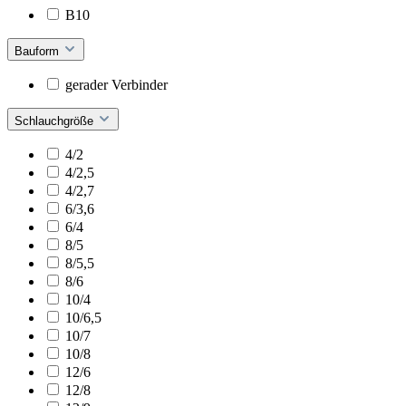
B10
Bauform
gerader Verbinder
Schlauchgröße
4/2
4/2,5
4/2,7
6/3,6
6/4
8/5
8/5,5
8/6
10/4
10/6,5
10/7
10/8
12/6
12/8