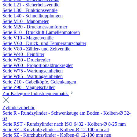
Serie L21 - Sicherheitsventile
Serie L30 - Funktionsventile
Serie L40 - Schnellkupplungen
Serie M10 - Manometer
Serie M20 - Druckmessumformer
Serie R10 - Druckluft-Lamellenmotoren
Serie V10 - Magnetventile
Serie V60 - Druck- und Temperaturschalter
Serie V80 - Zähler- und Zeitventile
Serie W40 - Feinfilter
Serie W50 - Druckregler
Serie W60 - Proportionaldruckregler
Serie W75 - Wartungseinheiten
Serie W85 - Wartungseinheiten
Serie Z10 - Gabelköpfe, Gelenkaugen
Serie Z90 - Magnetschalter
Zur Kategorie Industriepneumatik
Zylinderzubehör
Serie R - Rundzylinder - Schwenkauge am Boden - Kolben-Ø 32-
63
Serie RST - Rundzylinder nach ISO 6432 - Kolben-Ø 8-25 mm
Serie SZ - Kurzhubzylinder - Kolben-Ø 12-100 mm alt
Serie SZ - Kurzhubzylinder - Kolben-Ø 12-100 mm neu