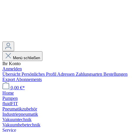
Menü schließen
Ihr Konto
Anmelden
Übersicht
Persönliches Profil
Adressen
Zahlungsarten
Bestellungen
Export
Abonnements
0,00 €*
Home
Pumpen
fluidFIT
Pneumatikzubehör
Industriepneumatik
Vakuumtechnik
Vakuumhebetechnik
Service