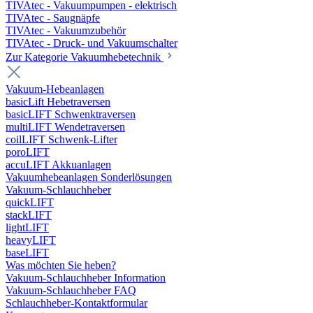
TIVAtec - Vakuumpumpen - elektrisch
TIVAtec - Saugnäpfe
TIVAtec - Vakuumzubehör
TIVAtec - Druck- und Vakuumschalter
Zur Kategorie Vakuumhebetechnik
Vakuum-Hebeanlagen
basicLift Hebetraversen
basicLIFT Schwenktraversen
multiLIFT Wendetraversen
coilLIFT Schwenk-Lifter
poroLIFT
accuLIFT Akkuanlagen
Vakuumhebeanlagen Sonderlösungen
Vakuum-Schlauchheber
quickLIFT
stackLIFT
lightLIFT
heavyLIFT
baseLIFT
Was möchten Sie heben?
Vakuum-Schlauchheber Information
Vakuum-Schlauchheber FAQ
Schlauchheber-Kontaktformular