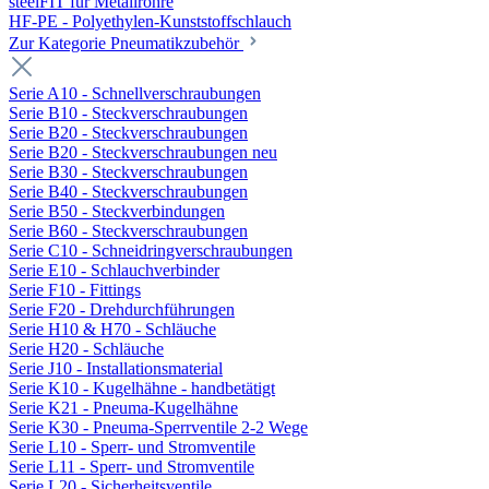
steelFIT für Metallrohre
HF-PE - Polyethylen-Kunststoffschlauch
Zur Kategorie Pneumatikzubehör
Serie A10 - Schnellverschraubungen
Serie B10 - Steckverschraubungen
Serie B20 - Steckverschraubungen
Serie B20 - Steckverschraubungen neu
Serie B30 - Steckverschraubungen
Serie B40 - Steckverschraubungen
Serie B50 - Steckverbindungen
Serie B60 - Steckverschraubungen
Serie C10 - Schneidringverschraubungen
Serie E10 - Schlauchverbinder
Serie F10 - Fittings
Serie F20 - Drehdurchführungen
Serie H10 & H70 - Schläuche
Serie H20 - Schläuche
Serie J10 - Installationsmaterial
Serie K10 - Kugelhähne - handbetätigt
Serie K21 - Pneuma-Kugelhähne
Serie K30 - Pneuma-Sperrventile 2-2 Wege
Serie L10 - Sperr- und Stromventile
Serie L11 - Sperr- und Stromventile
Serie L20 - Sicherheitsventile