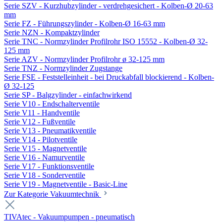
Serie SZV - Kurzhubzylinder - verdrehgesichert - Kolben-Ø 20-63
mm
Serie FZ - Führungszylinder - Kolben-Ø 16-63 mm
Serie NZN - Kompaktzylinder
Serie TNC - Normzylinder Profilrohr ISO 15552 - Kolben-Ø 32-
125 mm
Serie AZV - Normzylinder Profilrohr ø 32-125 mm
Serie TNZ - Normzylinder Zugstange
Serie FSE - Feststelleinheit - bei Druckabfall blockierend - Kolben-
Ø 32-125
Serie SP - Balgzylinder - einfachwirkend
Serie V10 - Endschalterventile
Serie V11 - Handventile
Serie V12 - Fußventile
Serie V13 - Pneumatikventile
Serie V14 - Pilotventile
Serie V15 - Magnetventile
Serie V16 - Namurventile
Serie V17 - Funktionsventile
Serie V18 - Sonderventile
Serie V19 - Magnetventile - Basic-Line
Zur Kategorie Vakuumtechnik
TIVAtec - Vakuumpumpen - pneumatisch