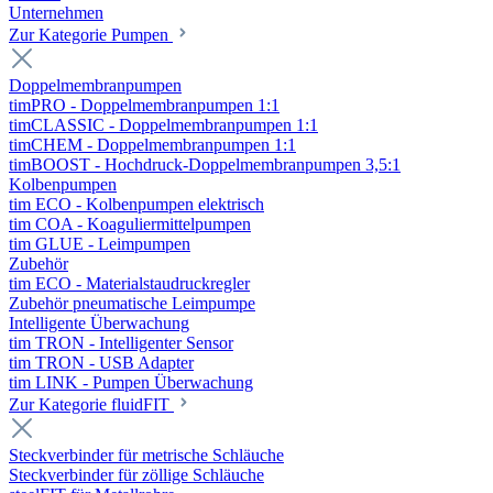
Unternehmen
Zur Kategorie Pumpen
Doppelmembranpumpen
timPRO - Doppelmembranpumpen 1:1
timCLASSIC - Doppelmembranpumpen 1:1
timCHEM - Doppelmembranpumpen 1:1
timBOOST - Hochdruck-Doppelmembranpumpen 3,5:1
Kolbenpumpen
tim ECO - Kolbenpumpen elektrisch
tim COA - Koaguliermittelpumpen
tim GLUE - Leimpumpen
Zubehör
tim ECO - Materialstaudruckregler
Zubehör pneumatische Leimpumpe
Intelligente Überwachung
tim TRON - Intelligenter Sensor
tim TRON - USB Adapter
tim LINK - Pumpen Überwachung
Zur Kategorie fluidFIT
Steckverbinder für metrische Schläuche
Steckverbinder für zöllige Schläuche