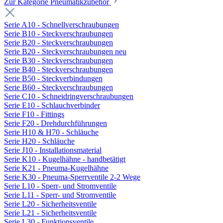
Zur Kategorie Pneumatikzubehör
Serie A10 - Schnellverschraubungen
Serie B10 - Steckverschraubungen
Serie B20 - Steckverschraubungen
Serie B20 - Steckverschraubungen neu
Serie B30 - Steckverschraubungen
Serie B40 - Steckverschraubungen
Serie B50 - Steckverbindungen
Serie B60 - Steckverschraubungen
Serie C10 - Schneidringverschraubungen
Serie E10 - Schlauchverbinder
Serie F10 - Fittings
Serie F20 - Drehdurchführungen
Serie H10 & H70 - Schläuche
Serie H20 - Schläuche
Serie J10 - Installationsmaterial
Serie K10 - Kugelhähne - handbetätigt
Serie K21 - Pneuma-Kugelhähne
Serie K30 - Pneuma-Sperrventile 2-2 Wege
Serie L10 - Sperr- und Stromventile
Serie L11 - Sperr- und Stromventile
Serie L20 - Sicherheitsventile
Serie L21 - Sicherheitsventile
Serie L30 - Funktionsventile