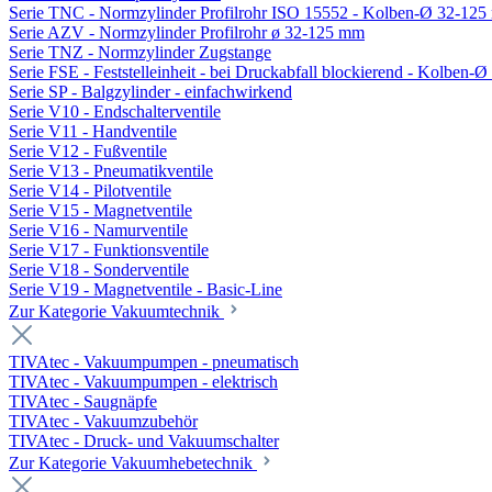
Serie TNC - Normzylinder Profilrohr ISO 15552 - Kolben-Ø 32-12
Serie AZV - Normzylinder Profilrohr ø 32-125 mm
Serie TNZ - Normzylinder Zugstange
Serie FSE - Feststelleinheit - bei Druckabfall blockierend - Kolben-
Serie SP - Balgzylinder - einfachwirkend
Serie V10 - Endschalterventile
Serie V11 - Handventile
Serie V12 - Fußventile
Serie V13 - Pneumatikventile
Serie V14 - Pilotventile
Serie V15 - Magnetventile
Serie V16 - Namurventile
Serie V17 - Funktionsventile
Serie V18 - Sonderventile
Serie V19 - Magnetventile - Basic-Line
Zur Kategorie Vakuumtechnik
TIVAtec - Vakuumpumpen - pneumatisch
TIVAtec - Vakuumpumpen - elektrisch
TIVAtec - Saugnäpfe
TIVAtec - Vakuumzubehör
TIVAtec - Druck- und Vakuumschalter
Zur Kategorie Vakuumhebetechnik