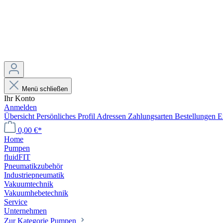
Menü schließen
Ihr Konto
Anmelden
Übersicht
Persönliches Profil
Adressen
Zahlungsarten
Bestellungen
E
0,00 €*
Home
Pumpen
fluidFIT
Pneumatikzubehör
Industriepneumatik
Vakuumtechnik
Vakuumhebetechnik
Service
Unternehmen
Zur Kategorie Pumpen