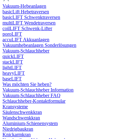
Vakuum-Hebeanlagen
basicLift Hebetraversen
basicLIFT Schwenktraversen
multiLIFT Wendetraversen
coilLIFT Schwenk-Lifter
poroLIFT
accuLIFT Akkuanlagen
Vakuumhebeanlagen Sonderlösungen
Vakuum-Schlauchheber
quickLIFT
stackLIFT
lightLIFT
heavyLIFT
baseLIFT
Was möchten Sie heben?
Vakuum-Schlauchheber Information
Vakuum-Schlauchheber FAQ
Schlauchheber-Kontaktformular
Kransysteme
Säulenschwenkkran
Wandschwenkkran
Aluminium-Schienensystem
Niedrigbaukran
Knickarmkran