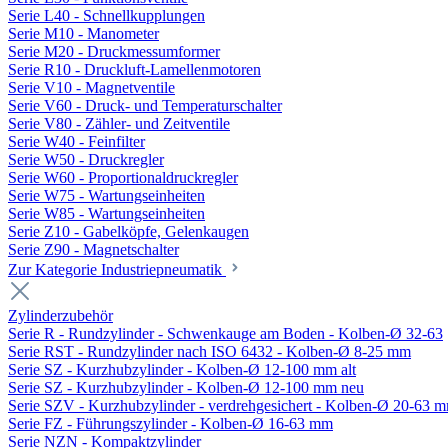
Serie L40 - Schnellkupplungen
Serie M10 - Manometer
Serie M20 - Druckmessumformer
Serie R10 - Druckluft-Lamellenmotoren
Serie V10 - Magnetventile
Serie V60 - Druck- und Temperaturschalter
Serie V80 - Zähler- und Zeitventile
Serie W40 - Feinfilter
Serie W50 - Druckregler
Serie W60 - Proportionaldruckregler
Serie W75 - Wartungseinheiten
Serie W85 - Wartungseinheiten
Serie Z10 - Gabelköpfe, Gelenkaugen
Serie Z90 - Magnetschalter
Zur Kategorie Industriepneumatik
Zylinderzubehör
Serie R - Rundzylinder - Schwenkauge am Boden - Kolben-Ø 32-63
Serie RST - Rundzylinder nach ISO 6432 - Kolben-Ø 8-25 mm
Serie SZ - Kurzhubzylinder - Kolben-Ø 12-100 mm alt
Serie SZ - Kurzhubzylinder - Kolben-Ø 12-100 mm neu
Serie SZV - Kurzhubzylinder - verdrehgesichert - Kolben-Ø 20-63 
Serie FZ - Führungszylinder - Kolben-Ø 16-63 mm
Serie NZN - Kompaktzylinder