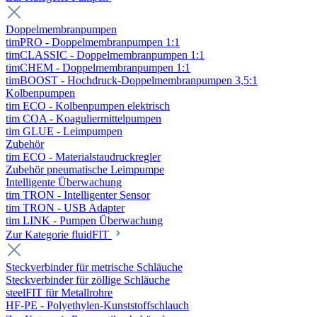
Doppelmembranpumpen
timPRO - Doppelmembranpumpen 1:1
timCLASSIC - Doppelmembranpumpen 1:1
timCHEM - Doppelmembranpumpen 1:1
timBOOST - Hochdruck-Doppelmembranpumpen 3,5:1
Kolbenpumpen
tim ECO - Kolbenpumpen elektrisch
tim COA - Koaguliermittelpumpen
tim GLUE - Leimpumpen
Zubehör
tim ECO - Materialstaudruckregler
Zubehör pneumatische Leimpumpe
Intelligente Überwachung
tim TRON - Intelligenter Sensor
tim TRON - USB Adapter
tim LINK - Pumpen Überwachung
Zur Kategorie fluidFIT
Steckverbinder für metrische Schläuche
Steckverbinder für zöllige Schläuche
steelFIT für Metallrohre
HF-PE - Polyethylen-Kunststoffschlauch