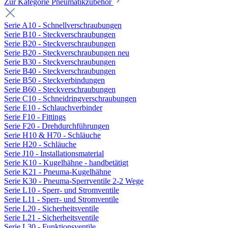
Zur Kategorie Pneumatikzubehör
Serie A10 - Schnellverschraubungen
Serie B10 - Steckverschraubungen
Serie B20 - Steckverschraubungen
Serie B20 - Steckverschraubungen neu
Serie B30 - Steckverschraubungen
Serie B40 - Steckverschraubungen
Serie B50 - Steckverbindungen
Serie B60 - Steckverschraubungen
Serie C10 - Schneidringverschraubungen
Serie E10 - Schlauchverbinder
Serie F10 - Fittings
Serie F20 - Drehdurchführungen
Serie H10 & H70 - Schläuche
Serie H20 - Schläuche
Serie J10 - Installationsmaterial
Serie K10 - Kugelhähne - handbetätigt
Serie K21 - Pneuma-Kugelhähne
Serie K30 - Pneuma-Sperrventile 2-2 Wege
Serie L10 - Sperr- und Stromventile
Serie L11 - Sperr- und Stromventile
Serie L20 - Sicherheitsventile
Serie L21 - Sicherheitsventile
Serie L30 - Funktionsventile