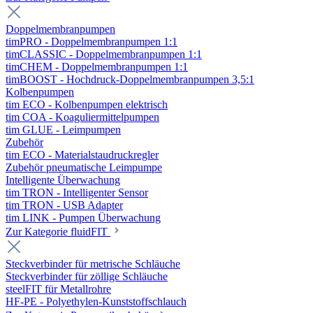
Doppelmembranpumpen
timPRO - Doppelmembranpumpen 1:1
timCLASSIC - Doppelmembranpumpen 1:1
timCHEM - Doppelmembranpumpen 1:1
timBOOST - Hochdruck-Doppelmembranpumpen 3,5:1
Kolbenpumpen
tim ECO - Kolbenpumpen elektrisch
tim COA - Koaguliermittelpumpen
tim GLUE - Leimpumpen
Zubehör
tim ECO - Materialstaudruckregler
Zubehör pneumatische Leimpumpe
Intelligente Überwachung
tim TRON - Intelligenter Sensor
tim TRON - USB Adapter
tim LINK - Pumpen Überwachung
Zur Kategorie fluidFIT
Steckverbinder für metrische Schläuche
Steckverbinder für zöllige Schläuche
steelFIT für Metallrohre
HF-PE - Polyethylen-Kunststoffschlauch