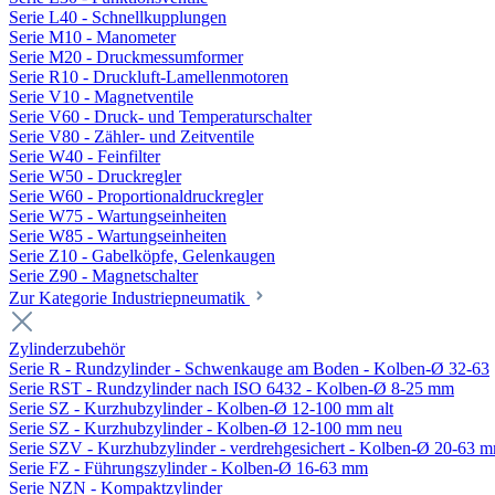
Serie L40 - Schnellkupplungen
Serie M10 - Manometer
Serie M20 - Druckmessumformer
Serie R10 - Druckluft-Lamellenmotoren
Serie V10 - Magnetventile
Serie V60 - Druck- und Temperaturschalter
Serie V80 - Zähler- und Zeitventile
Serie W40 - Feinfilter
Serie W50 - Druckregler
Serie W60 - Proportionaldruckregler
Serie W75 - Wartungseinheiten
Serie W85 - Wartungseinheiten
Serie Z10 - Gabelköpfe, Gelenkaugen
Serie Z90 - Magnetschalter
Zur Kategorie Industriepneumatik
Zylinderzubehör
Serie R - Rundzylinder - Schwenkauge am Boden - Kolben-Ø 32-63
Serie RST - Rundzylinder nach ISO 6432 - Kolben-Ø 8-25 mm
Serie SZ - Kurzhubzylinder - Kolben-Ø 12-100 mm alt
Serie SZ - Kurzhubzylinder - Kolben-Ø 12-100 mm neu
Serie SZV - Kurzhubzylinder - verdrehgesichert - Kolben-Ø 20-63 
Serie FZ - Führungszylinder - Kolben-Ø 16-63 mm
Serie NZN - Kompaktzylinder