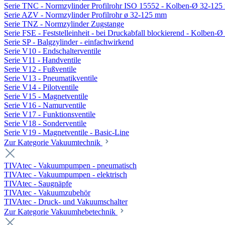
Serie TNC - Normzylinder Profilrohr ISO 15552 - Kolben-Ø 32-12
Serie AZV - Normzylinder Profilrohr ø 32-125 mm
Serie TNZ - Normzylinder Zugstange
Serie FSE - Feststelleinheit - bei Druckabfall blockierend - Kolben-
Serie SP - Balgzylinder - einfachwirkend
Serie V10 - Endschalterventile
Serie V11 - Handventile
Serie V12 - Fußventile
Serie V13 - Pneumatikventile
Serie V14 - Pilotventile
Serie V15 - Magnetventile
Serie V16 - Namurventile
Serie V17 - Funktionsventile
Serie V18 - Sonderventile
Serie V19 - Magnetventile - Basic-Line
Zur Kategorie Vakuumtechnik
TIVAtec - Vakuumpumpen - pneumatisch
TIVAtec - Vakuumpumpen - elektrisch
TIVAtec - Saugnäpfe
TIVAtec - Vakuumzubehör
TIVAtec - Druck- und Vakuumschalter
Zur Kategorie Vakuumhebetechnik