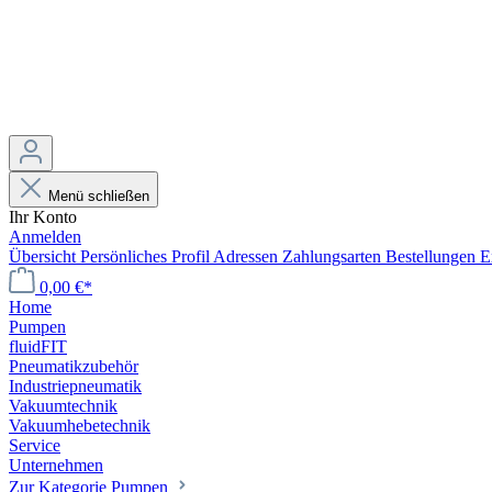
Menü schließen
Ihr Konto
Anmelden
Übersicht
Persönliches Profil
Adressen
Zahlungsarten
Bestellungen
E
0,00 €*
Home
Pumpen
fluidFIT
Pneumatikzubehör
Industriepneumatik
Vakuumtechnik
Vakuumhebetechnik
Service
Unternehmen
Zur Kategorie Pumpen