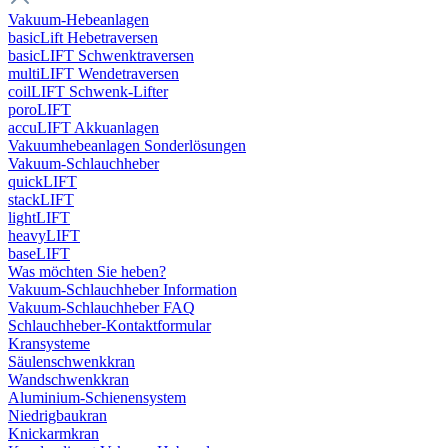
Vakuum-Hebeanlagen
basicLift Hebetraversen
basicLIFT Schwenktraversen
multiLIFT Wendetraversen
coilLIFT Schwenk-Lifter
poroLIFT
accuLIFT Akkuanlagen
Vakuumhebeanlagen Sonderlösungen
Vakuum-Schlauchheber
quickLIFT
stackLIFT
lightLIFT
heavyLIFT
baseLIFT
Was möchten Sie heben?
Vakuum-Schlauchheber Information
Vakuum-Schlauchheber FAQ
Schlauchheber-Kontaktformular
Kransysteme
Säulenschwenkkran
Wandschwenkkran
Aluminium-Schienensystem
Niedrigbaukran
Knickarmkran