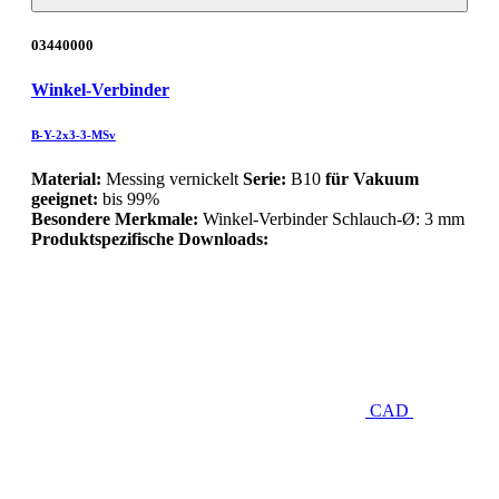
03440000
Winkel-Verbinder
B-Y-2x3-3-MSv
Material:
Messing vernickelt
Serie:
B10
für Vakuum
geeignet:
bis 99%
Besondere Merkmale:
Winkel-Verbinder Schlauch-Ø: 3 mm
Produktspezifische Downloads:
CAD