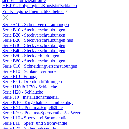
steelFIT für Metallrohre
HF-PE - Polyethylen-Kunststoffschlauch
Zur Kategorie Pneumatikzubehör
Serie A10 - Schnellverschraubungen
Serie B10 - Steckverschraubungen
Serie B20 - Steckverschraubungen
Serie B20 - Steckverschraubungen neu
Serie B30 - Steckverschraubungen
Serie B40 - Steckverschraubungen
Serie B50 - Steckverbindungen
Serie B60 - Steckverschraubungen
Serie C10 - Schneidringverschraubungen
Serie E10 - Schlauchverbinder
Serie F10 - Fittings
Serie F20 - Drehdurchführungen
Serie H10 & H70 - Schläuche
Serie H20 - Schläuche
Serie J10 - Installationsmaterial
Serie K10 - Kugelhähne - handbetätigt
Serie K21 - Pneuma-Kugelhähne
Serie K30 - Pneuma-Sperrventile 2-2 Wege
Serie L10 - Sperr- und Stromventile
Serie L11 - Sperr- und Stromventile
Serie L20 - Sicherheitsventile