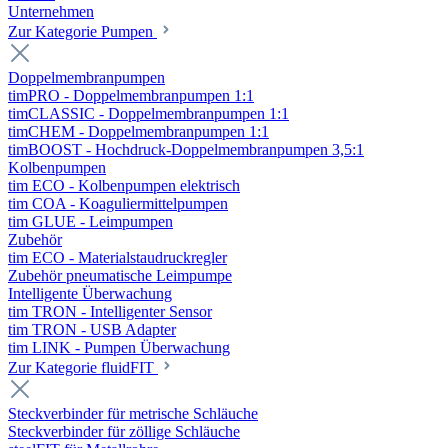
Unternehmen
Zur Kategorie Pumpen
Doppelmembranpumpen
timPRO - Doppelmembranpumpen 1:1
timCLASSIC - Doppelmembranpumpen 1:1
timCHEM - Doppelmembranpumpen 1:1
timBOOST - Hochdruck-Doppelmembranpumpen 3,5:1
Kolbenpumpen
tim ECO - Kolbenpumpen elektrisch
tim COA - Koaguliermittelpumpen
tim GLUE - Leimpumpen
Zubehör
tim ECO - Materialstaudruckregler
Zubehör pneumatische Leimpumpe
Intelligente Überwachung
tim TRON - Intelligenter Sensor
tim TRON - USB Adapter
tim LINK - Pumpen Überwachung
Zur Kategorie fluidFIT
Steckverbinder für metrische Schläuche
Steckverbinder für zöllige Schläuche