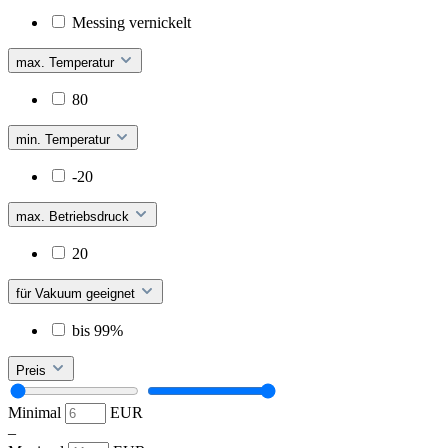
Messing vernickelt
max. Temperatur
80
min. Temperatur
-20
max. Betriebsdruck
20
für Vakuum geeignet
bis 99%
Preis
Minimal
EUR
–