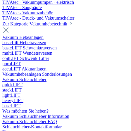
TIVAtec - Vakuumpumpen - elektrisch
TIVAtec - Saugnäpfe
TIVAtec - Vakuumzubehör
TIVAtec - Druck- und Vakuumschalter
Zur Kategorie Vakuumhebetechnik
Vakuum-Hebeanlagen
basicLift Hebetraversen
basicLIFT Schwenktraversen
multiLIFT Wendetraversen
coilLIFT Schwenk-Lifter
poroLIFT
accuLIFT Akkuanlagen
Vakuumhebeanlagen Sonderlösungen
Vakuum-Schlauchheber
quickLIFT
stackLIFT
lightLIFT
heavyLIFT
baseLIFT
Was möchten Sie heben?
Vakuum-Schlauchheber Information
Vakuum-Schlauchheber FAQ
Schlauchheber-Kontaktformular