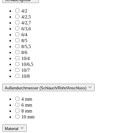
4/2
4/2,5
4/2,7
6/3,6
6/4
8/5
8/5,5
8/6
10/4
10/6,5
10/7
10/8
Außendurchmesser (Schlauch/Rohr/Anschluss)
4 mm
6 mm
8 mm
10 mm
Material