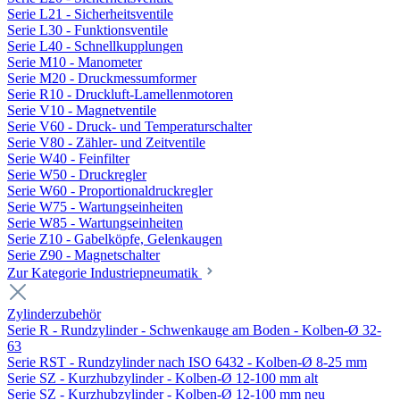
Serie L21 - Sicherheitsventile
Serie L30 - Funktionsventile
Serie L40 - Schnellkupplungen
Serie M10 - Manometer
Serie M20 - Druckmessumformer
Serie R10 - Druckluft-Lamellenmotoren
Serie V10 - Magnetventile
Serie V60 - Druck- und Temperaturschalter
Serie V80 - Zähler- und Zeitventile
Serie W40 - Feinfilter
Serie W50 - Druckregler
Serie W60 - Proportionaldruckregler
Serie W75 - Wartungseinheiten
Serie W85 - Wartungseinheiten
Serie Z10 - Gabelköpfe, Gelenkaugen
Serie Z90 - Magnetschalter
Zur Kategorie Industriepneumatik
Zylinderzubehör
Serie R - Rundzylinder - Schwenkauge am Boden - Kolben-Ø 32-
63
Serie RST - Rundzylinder nach ISO 6432 - Kolben-Ø 8-25 mm
Serie SZ - Kurzhubzylinder - Kolben-Ø 12-100 mm alt
Serie SZ - Kurzhubzylinder - Kolben-Ø 12-100 mm neu