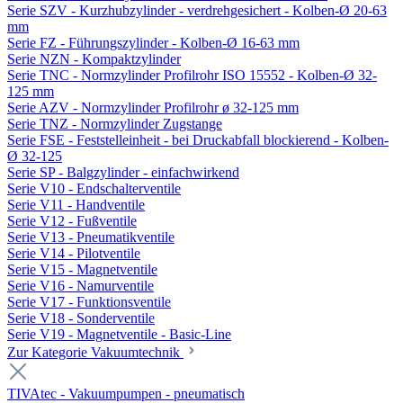
Serie SZV - Kurzhubzylinder - verdrehgesichert - Kolben-Ø 20-63
mm
Serie FZ - Führungszylinder - Kolben-Ø 16-63 mm
Serie NZN - Kompaktzylinder
Serie TNC - Normzylinder Profilrohr ISO 15552 - Kolben-Ø 32-
125 mm
Serie AZV - Normzylinder Profilrohr ø 32-125 mm
Serie TNZ - Normzylinder Zugstange
Serie FSE - Feststelleinheit - bei Druckabfall blockierend - Kolben-
Ø 32-125
Serie SP - Balgzylinder - einfachwirkend
Serie V10 - Endschalterventile
Serie V11 - Handventile
Serie V12 - Fußventile
Serie V13 - Pneumatikventile
Serie V14 - Pilotventile
Serie V15 - Magnetventile
Serie V16 - Namurventile
Serie V17 - Funktionsventile
Serie V18 - Sonderventile
Serie V19 - Magnetventile - Basic-Line
Zur Kategorie Vakuumtechnik
TIVAtec - Vakuumpumpen - pneumatisch