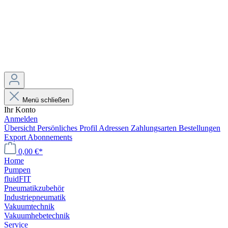
Menü schließen
Ihr Konto
Anmelden
Übersicht
Persönliches Profil
Adressen
Zahlungsarten
Bestellungen
Export
Abonnements
0,00 €*
Home
Pumpen
fluidFIT
Pneumatikzubehör
Industriepneumatik
Vakuumtechnik
Vakuumhebetechnik
Service