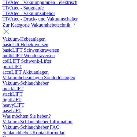
TIVAtec - Vakuumpumpen - elektrisch
TIVAtec - Saugnäpfe
TIVAtec - Vakuumzubehör
TIVAtec - Druck- und Vakuumschalter
Zur Kategorie Vakuumhebetechnik
Vakuum-Hebeanlagen
basicLift Hebetraversen
basicLIFT Schwenktraversen
multiLIFT Wendetraversen
coilLIFT Schwenk-Lifter
poroLIFT
accuLIFT Akkuanlagen
Vakuumhebeanlagen Sonderlösungen
Vakuum-Schlauchheber
quickLIFT
stackLIFT
lightLIFT
heavyLIFT
baseLIFT
Was möchten Sie heben?
Vakuum-Schlauchheber Information
Vakuum-Schlauchheber FAQ
Schlauchheber-Kontaktformular