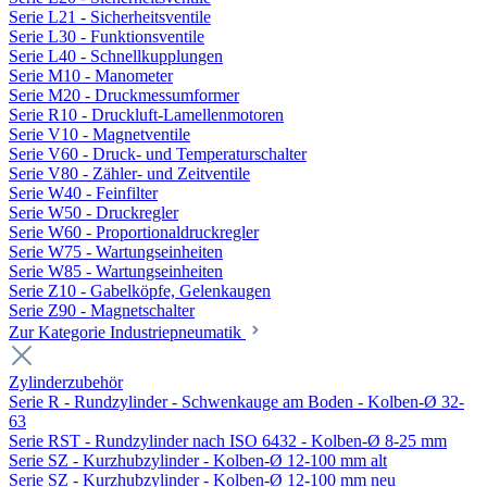
Serie L21 - Sicherheitsventile
Serie L30 - Funktionsventile
Serie L40 - Schnellkupplungen
Serie M10 - Manometer
Serie M20 - Druckmessumformer
Serie R10 - Druckluft-Lamellenmotoren
Serie V10 - Magnetventile
Serie V60 - Druck- und Temperaturschalter
Serie V80 - Zähler- und Zeitventile
Serie W40 - Feinfilter
Serie W50 - Druckregler
Serie W60 - Proportionaldruckregler
Serie W75 - Wartungseinheiten
Serie W85 - Wartungseinheiten
Serie Z10 - Gabelköpfe, Gelenkaugen
Serie Z90 - Magnetschalter
Zur Kategorie Industriepneumatik
Zylinderzubehör
Serie R - Rundzylinder - Schwenkauge am Boden - Kolben-Ø 32-
63
Serie RST - Rundzylinder nach ISO 6432 - Kolben-Ø 8-25 mm
Serie SZ - Kurzhubzylinder - Kolben-Ø 12-100 mm alt
Serie SZ - Kurzhubzylinder - Kolben-Ø 12-100 mm neu