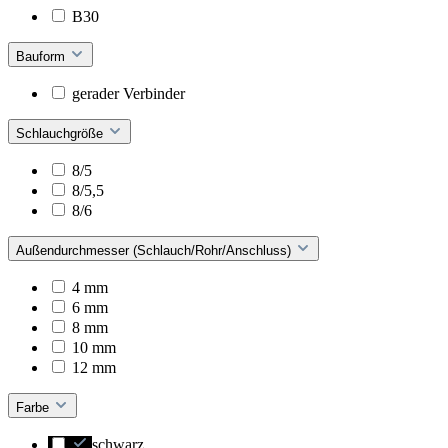
B30
Bauform
gerader Verbinder
Schlauchgröße
8/5
8/5,5
8/6
Außendurchmesser (Schlauch/Rohr/Anschluss)
4 mm
6 mm
8 mm
10 mm
12 mm
Farbe
schwarz