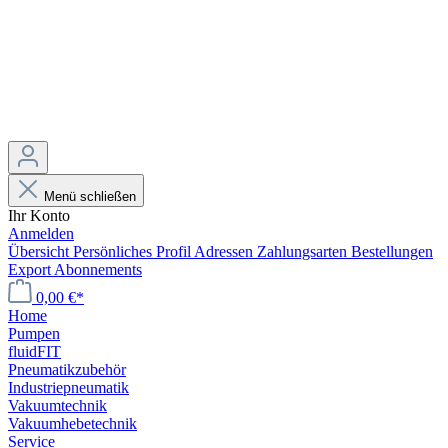
Menü schließen
Ihr Konto
Anmelden
Übersicht
Persönliches Profil
Adressen
Zahlungsarten
Bestellungen
Export
Abonnements
0,00 €*
Home
Pumpen
fluidFIT
Pneumatikzubehör
Industriepneumatik
Vakuumtechnik
Vakuumhebetechnik
Service