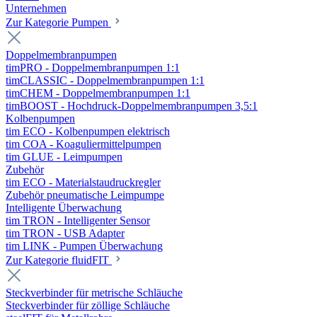
Unternehmen
Zur Kategorie Pumpen
Doppelmembranpumpen
timPRO - Doppelmembranpumpen 1:1
timCLASSIC - Doppelmembranpumpen 1:1
timCHEM - Doppelmembranpumpen 1:1
timBOOST - Hochdruck-Doppelmembranpumpen 3,5:1
Kolbenpumpen
tim ECO - Kolbenpumpen elektrisch
tim COA - Koaguliermittelpumpen
tim GLUE - Leimpumpen
Zubehör
tim ECO - Materialstaudruckregler
Zubehör pneumatische Leimpumpe
Intelligente Überwachung
tim TRON - Intelligenter Sensor
tim TRON - USB Adapter
tim LINK - Pumpen Überwachung
Zur Kategorie fluidFIT
Steckverbinder für metrische Schläuche
Steckverbinder für zöllige Schläuche