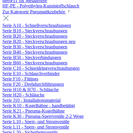
steelFIT für Metallrohre
HF-PE - Polyethylen-Kunststoffschlauch
Zur Kategorie Pneumatikzubehör
Serie A10 - Schnellverschraubungen
Serie B10 - Steckverschraubungen
Serie B20 - Steckverschraubungen
Serie B20 - Steckverschraubungen neu
Serie B30 - Steckverschraubungen
Serie B40 - Steckverschraubungen
Serie B50 - Steckverbindungen
Serie B60 - Steckverschraubungen
Serie C10 - Schneidringverschraubungen
Serie E10 - Schlauchverbinder
Serie F10 - Fittings
Serie F20 - Drehdurchführungen
Serie H10 & H70 - Schläuche
Serie H20 - Schläuche
Serie J10 - Installationsmaterial
Serie K10 - Kugelhähne - handbetätigt
Serie K21 - Pneuma-Kugelhähne
Serie K30 - Pneuma-Sperrventile 2-2 Wege
Serie L10 - Sperr- und Stromventile
Serie L11 - Sperr- und Stromventile
Serie L20 - Sicherheitsventile