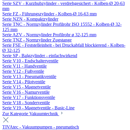
Serie SZV - Kurzhubzylinder - verdrehgesichert - Kolben-Ø 20-63
mm
Serie FZ - Führungszylinder - Kolben-Ø 16-63 mm
Serie NZN - Kompaktzylinder
Serie TNC - Normzylinder Profilrohr ISO 15552 - Kolben-Ø 32-
125 mm
Serie AZV - Normzylinder Profilrohr ø 32-125 mm
Serie TNZ - Normzylinder Zugstange
Serie FSE - Feststelleinheit - bei Druckabfall blockierend - Kolben-
Ø 32-125
Serie SP - Balgzylinder - einfachwirkend
Serie V10 - Endschalterventile
Serie V11 - Handventile
Serie V12 - Fußventile
Serie V13 - Pneumatikventile
Serie V14 - Pilotventile
Serie V15 - Magnetventile
Serie V16 - Namurventile
Serie V17 - Funktionsventile
Serie V18 - Sonderventile
Serie V19 - Magnetventile - Basic-Line
Zur Kategorie Vakuumtechnik
TIVAtec - Vakuumpumpen - pneumatisch