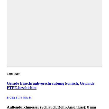
03010603
Gerade Einschraubverschraubung konisch, Gewinde
PTFE-beschichtet
B-GEk-8-1/8-MSv-bl
Außendurchmesser (Schlauch/Rohr/Anschluss):
8 mm