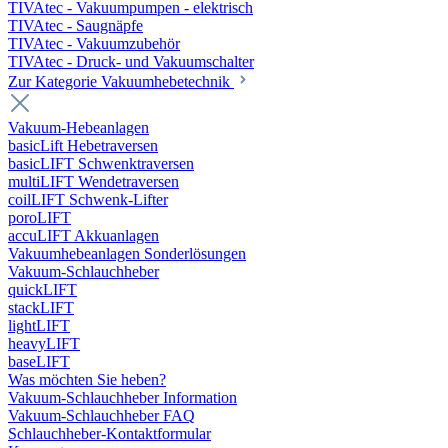
TIVAtec - Vakuumpumpen - elektrisch
TIVAtec - Saugnäpfe
TIVAtec - Vakuumzubehör
TIVAtec - Druck- und Vakuumschalter
Zur Kategorie Vakuumhebetechnik
Vakuum-Hebeanlagen
basicLift Hebetraversen
basicLIFT Schwenktraversen
multiLIFT Wendetraversen
coilLIFT Schwenk-Lifter
poroLIFT
accuLIFT Akkuanlagen
Vakuumhebeanlagen Sonderlösungen
Vakuum-Schlauchheber
quickLIFT
stackLIFT
lightLIFT
heavyLIFT
baseLIFT
Was möchten Sie heben?
Vakuum-Schlauchheber Information
Vakuum-Schlauchheber FAQ
Schlauchheber-Kontaktformular