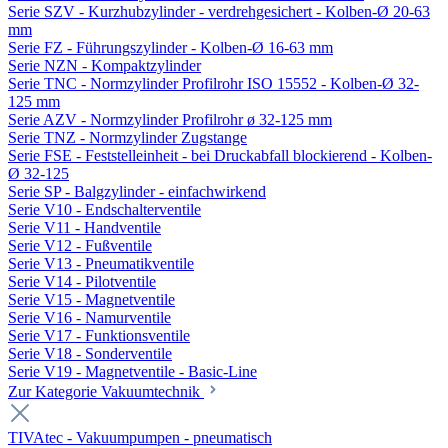
Serie SZV - Kurzhubzylinder - verdrehgesichert - Kolben-Ø 20-63
mm
Serie FZ - Führungszylinder - Kolben-Ø 16-63 mm
Serie NZN - Kompaktzylinder
Serie TNC - Normzylinder Profilrohr ISO 15552 - Kolben-Ø 32-
125 mm
Serie AZV - Normzylinder Profilrohr ø 32-125 mm
Serie TNZ - Normzylinder Zugstange
Serie FSE - Feststelleinheit - bei Druckabfall blockierend - Kolben-
Ø 32-125
Serie SP - Balgzylinder - einfachwirkend
Serie V10 - Endschalterventile
Serie V11 - Handventile
Serie V12 - Fußventile
Serie V13 - Pneumatikventile
Serie V14 - Pilotventile
Serie V15 - Magnetventile
Serie V16 - Namurventile
Serie V17 - Funktionsventile
Serie V18 - Sonderventile
Serie V19 - Magnetventile - Basic-Line
Zur Kategorie Vakuumtechnik
TIVAtec - Vakuumpumpen - pneumatisch