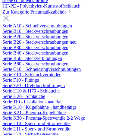
steelFIT für Metallrohre
HF-PE - Polyethylen-Kunststoffschlauch
Zur Kategorie Pneumatikzubehör
Serie A10 - Schnellverschraubungen
Serie B10 - Steckverschraubungen
Serie B20 - Steckverschraubungen
Serie B20 - Steckverschraubungen neu
Serie B30 - Steckverschraubungen
Serie B40 - Steckverschraubungen
Serie B50 - Steckverbindungen
Serie B60 - Steckverschraubungen
Serie C10 - Schneidringverschraubungen
Serie E10 - Schlauchverbinder
Serie F10 - Fittings
Serie F20 - Drehdurchführungen
Serie H10 & H70 - Schläuche
Serie H20 - Schläuche
Serie J10 - Installationsmaterial
Serie K10 - Kugelhähne - handbetätigt
Serie K21 - Pneuma-Kugelhähne
Serie K30 - Pneuma-Sperrventile 2-2 Wege
Serie L10 - Sperr- und Stromventile
Serie L11 - Sperr- und Stromventile
Serie L20 - Sicherheitsventile