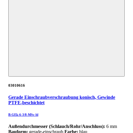
03010616
Gerade Einschraubverschraubung konisch, Gewinde
PTFE-beschichtet
B-GEk-6-3/8-MSv-bl
Außendurchmesser (Schlauch/Rohr/Anschluss):
6 mm
Bauform:
gerade-einschraub
Farbe:
blau