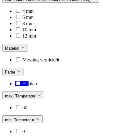
4 mm
6 mm
8 mm
10 mm
12 mm
Material
Messing vernickelt
Farbe
blau
max. Temperatur
60
min. Temperatur
0