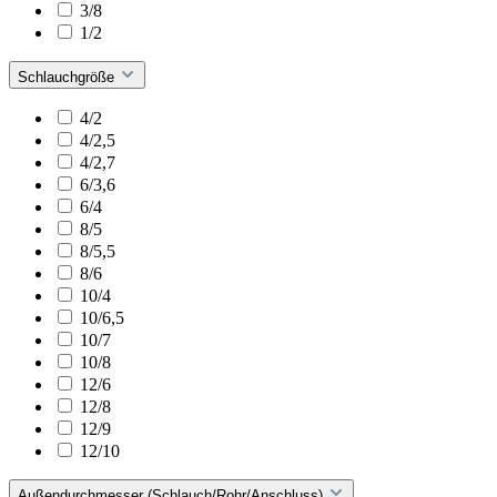
3/8
1/2
Schlauchgröße
4/2
4/2,5
4/2,7
6/3,6
6/4
8/5
8/5,5
8/6
10/4
10/6,5
10/7
10/8
12/6
12/8
12/9
12/10
Außendurchmesser (Schlauch/Rohr/Anschluss)