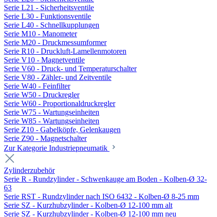
Serie L21 - Sicherheitsventile
Serie L30 - Funktionsventile
Serie L40 - Schnellkupplungen
Serie M10 - Manometer
Serie M20 - Druckmessumformer
Serie R10 - Druckluft-Lamellenmotoren
Serie V10 - Magnetventile
Serie V60 - Druck- und Temperaturschalter
Serie V80 - Zähler- und Zeitventile
Serie W40 - Feinfilter
Serie W50 - Druckregler
Serie W60 - Proportionaldruckregler
Serie W75 - Wartungseinheiten
Serie W85 - Wartungseinheiten
Serie Z10 - Gabelköpfe, Gelenkaugen
Serie Z90 - Magnetschalter
Zur Kategorie Industriepneumatik
Zylinderzubehör
Serie R - Rundzylinder - Schwenkauge am Boden - Kolben-Ø 32-
63
Serie RST - Rundzylinder nach ISO 6432 - Kolben-Ø 8-25 mm
Serie SZ - Kurzhubzylinder - Kolben-Ø 12-100 mm alt
Serie SZ - Kurzhubzylinder - Kolben-Ø 12-100 mm neu