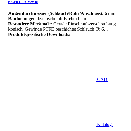
B-GEk-6-1/8-MSv-bl
Außendurchmesser (Schlauch/Rohr/Anschluss):
6 mm
Bauform:
gerade-einschraub
Farbe:
blau
Besondere Merkmale:
Gerade Einschraubverschraubung
konisch, Gewinde PTFE-beschichtet Schlauch-Ø: 6…
Produktspezifische Downloads:
CAD
Katalog