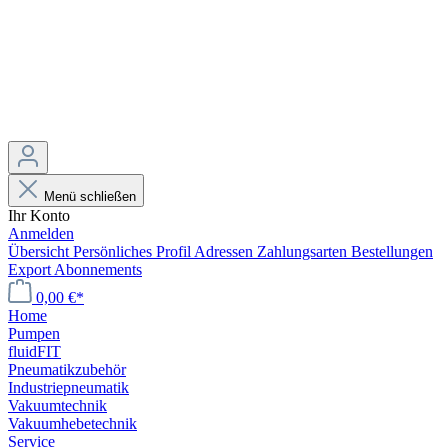
Menü schließen
Ihr Konto
Anmelden
Übersicht
Persönliches Profil
Adressen
Zahlungsarten
Bestellungen
Export
Abonnements
0,00 €*
Home
Pumpen
fluidFIT
Pneumatikzubehör
Industriepneumatik
Vakuumtechnik
Vakuumhebetechnik
Service