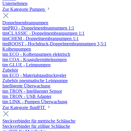
Unternehmen
Zur Kategorie Pumpen
Doppelmembranpumpen
timPRO - Doppelmembranpumpen 1:1
timCLASSIC - Doppelmembranpumpen 1:1
timCHEM - Doppelmembranpumpen 1:1
timBOOST - Hochdruck-Doppelmembranpumpen 3,5:1
Kolbenpumpen
tim ECO - Kolbenpumpen elektrisch
tim COA - Koaguliermittelpumpen
tim GLUE - Leimpumpen
Zubehör
tim ECO - Materialstaudruckregler
Zubehör pneumatische Leimpumpe
Intelligente Überwachung
tim TRON - Intelligenter Sensor
tim TRON - USB Adapter
tim LINK - Pumpen Überwachung
Zur Kategorie fluidFIT
Steckverbinder für metrische Schläuche
Steckverbinder für zöllige Schläuche