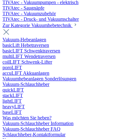
TIVAtec - Vakuumpumpen - elektrisch
TIVAtec - Saugnäpfe
TIVAtec - Vakuumzubehör
TIVAtec - Druck- und Vakuumschalter
Zur Kategorie Vakuumhebetechnik
Vakuum-Hebeanlagen
basicLift Hebetraversen
basicLIFT Schwenktraversen
multiLIFT Wendetraversen
coilLIFT Schwenk-Lifter
poroLIFT
accuLIFT Akkuanlagen
Vakuumhebeanlagen Sonderlösungen
Vakuum-Schlauchheber
quickLIFT
stackLIFT
lightLIFT
heavyLIFT
baseLIFT
Was möchten Sie heben?
Vakuum-Schlauchheber Information
Vakuum-Schlauchheber FAQ
Schlauchheber-Kontaktformular