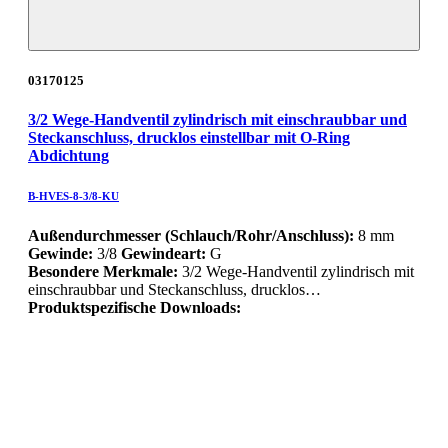
03170125
3/2 Wege-Handventil zylindrisch mit einschraubbar und
Steckanschluss, drucklos einstellbar mit O-Ring
Abdichtung
B-HVES-8-3/8-KU
Außendurchmesser (Schlauch/Rohr/Anschluss):
8 mm
Gewinde:
3/8
Gewindeart:
G
Besondere Merkmale:
3/2 Wege-Handventil zylindrisch mit
einschraubbar und Steckanschluss, drucklos…
Produktspezifische Downloads: