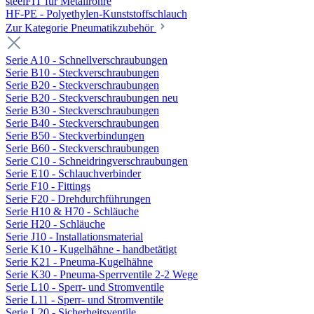
steelFIT für Metallrohre
HF-PE - Polyethylen-Kunststoffschlauch
Zur Kategorie Pneumatikzubehör
Serie A10 - Schnellverschraubungen
Serie B10 - Steckverschraubungen
Serie B20 - Steckverschraubungen
Serie B20 - Steckverschraubungen neu
Serie B30 - Steckverschraubungen
Serie B40 - Steckverschraubungen
Serie B50 - Steckverbindungen
Serie B60 - Steckverschraubungen
Serie C10 - Schneidringverschraubungen
Serie E10 - Schlauchverbinder
Serie F10 - Fittings
Serie F20 - Drehdurchführungen
Serie H10 & H70 - Schläuche
Serie H20 - Schläuche
Serie J10 - Installationsmaterial
Serie K10 - Kugelhähne - handbetätigt
Serie K21 - Pneuma-Kugelhähne
Serie K30 - Pneuma-Sperrventile 2-2 Wege
Serie L10 - Sperr- und Stromventile
Serie L11 - Sperr- und Stromventile
Serie L20 - Sicherheitsventile