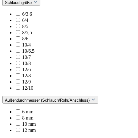
Schlauchgröße
6/3,6
6/4
8/5
8/5,5
8/6
10/4
10/6,5
10/7
10/8
12/6
12/8
12/9
12/10
Außendurchmesser (Schlauch/Rohr/Anschluss)
6 mm
8 mm
10 mm
12 mm