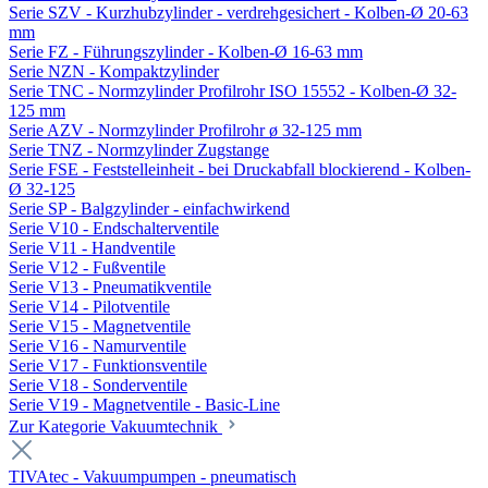
Serie SZV - Kurzhubzylinder - verdrehgesichert - Kolben-Ø 20-63
mm
Serie FZ - Führungszylinder - Kolben-Ø 16-63 mm
Serie NZN - Kompaktzylinder
Serie TNC - Normzylinder Profilrohr ISO 15552 - Kolben-Ø 32-
125 mm
Serie AZV - Normzylinder Profilrohr ø 32-125 mm
Serie TNZ - Normzylinder Zugstange
Serie FSE - Feststelleinheit - bei Druckabfall blockierend - Kolben-
Ø 32-125
Serie SP - Balgzylinder - einfachwirkend
Serie V10 - Endschalterventile
Serie V11 - Handventile
Serie V12 - Fußventile
Serie V13 - Pneumatikventile
Serie V14 - Pilotventile
Serie V15 - Magnetventile
Serie V16 - Namurventile
Serie V17 - Funktionsventile
Serie V18 - Sonderventile
Serie V19 - Magnetventile - Basic-Line
Zur Kategorie Vakuumtechnik
TIVAtec - Vakuumpumpen - pneumatisch