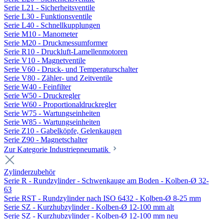
Serie L21 - Sicherheitsventile
Serie L30 - Funktionsventile
Serie L40 - Schnellkupplungen
Serie M10 - Manometer
Serie M20 - Druckmessumformer
Serie R10 - Druckluft-Lamellenmotoren
Serie V10 - Magnetventile
Serie V60 - Druck- und Temperaturschalter
Serie V80 - Zähler- und Zeitventile
Serie W40 - Feinfilter
Serie W50 - Druckregler
Serie W60 - Proportionaldruckregler
Serie W75 - Wartungseinheiten
Serie W85 - Wartungseinheiten
Serie Z10 - Gabelköpfe, Gelenkaugen
Serie Z90 - Magnetschalter
Zur Kategorie Industriepneumatik
Zylinderzubehör
Serie R - Rundzylinder - Schwenkauge am Boden - Kolben-Ø 32-
63
Serie RST - Rundzylinder nach ISO 6432 - Kolben-Ø 8-25 mm
Serie SZ - Kurzhubzylinder - Kolben-Ø 12-100 mm alt
Serie SZ - Kurzhubzylinder - Kolben-Ø 12-100 mm neu