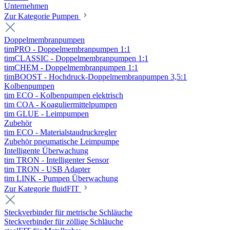
Unternehmen
Zur Kategorie Pumpen
Doppelmembranpumpen
timPRO - Doppelmembranpumpen 1:1
timCLASSIC - Doppelmembranpumpen 1:1
timCHEM - Doppelmembranpumpen 1:1
timBOOST - Hochdruck-Doppelmembranpumpen 3,5:1
Kolbenpumpen
tim ECO - Kolbenpumpen elektrisch
tim COA - Koaguliermittelpumpen
tim GLUE - Leimpumpen
Zubehör
tim ECO - Materialstaudruckregler
Zubehör pneumatische Leimpumpe
Intelligente Überwachung
tim TRON - Intelligenter Sensor
tim TRON - USB Adapter
tim LINK - Pumpen Überwachung
Zur Kategorie fluidFIT
Steckverbinder für metrische Schläuche
Steckverbinder für zöllige Schläuche