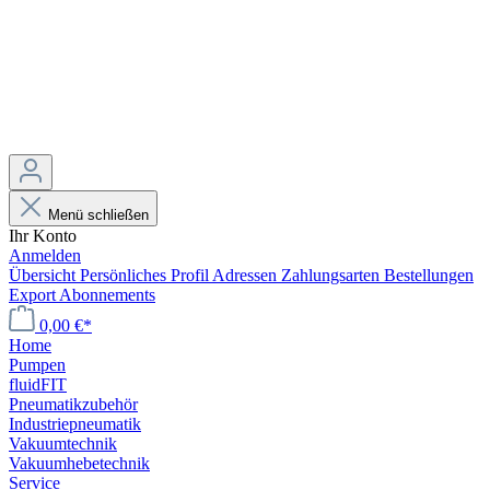
Menü schließen
Ihr Konto
Anmelden
Übersicht
Persönliches Profil
Adressen
Zahlungsarten
Bestellungen
Export
Abonnements
0,00 €*
Home
Pumpen
fluidFIT
Pneumatikzubehör
Industriepneumatik
Vakuumtechnik
Vakuumhebetechnik
Service