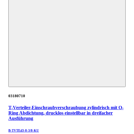
03180710
T-Verteiler-Einschraubverschraubung zylindrisch mit O-
Ring Abdichtung, drucklos einstellbar in dreifacher
Ausführung
B-TVTEd3-8-3/8-KU