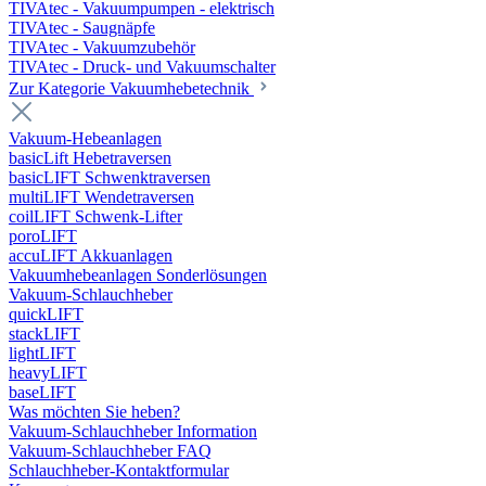
TIVAtec - Vakuumpumpen - elektrisch
TIVAtec - Saugnäpfe
TIVAtec - Vakuumzubehör
TIVAtec - Druck- und Vakuumschalter
Zur Kategorie Vakuumhebetechnik
Vakuum-Hebeanlagen
basicLift Hebetraversen
basicLIFT Schwenktraversen
multiLIFT Wendetraversen
coilLIFT Schwenk-Lifter
poroLIFT
accuLIFT Akkuanlagen
Vakuumhebeanlagen Sonderlösungen
Vakuum-Schlauchheber
quickLIFT
stackLIFT
lightLIFT
heavyLIFT
baseLIFT
Was möchten Sie heben?
Vakuum-Schlauchheber Information
Vakuum-Schlauchheber FAQ
Schlauchheber-Kontaktformular