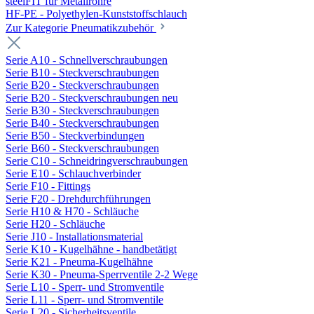
steelFIT für Metallrohre
HF-PE - Polyethylen-Kunststoffschlauch
Zur Kategorie Pneumatikzubehör
Serie A10 - Schnellverschraubungen
Serie B10 - Steckverschraubungen
Serie B20 - Steckverschraubungen
Serie B20 - Steckverschraubungen neu
Serie B30 - Steckverschraubungen
Serie B40 - Steckverschraubungen
Serie B50 - Steckverbindungen
Serie B60 - Steckverschraubungen
Serie C10 - Schneidringverschraubungen
Serie E10 - Schlauchverbinder
Serie F10 - Fittings
Serie F20 - Drehdurchführungen
Serie H10 & H70 - Schläuche
Serie H20 - Schläuche
Serie J10 - Installationsmaterial
Serie K10 - Kugelhähne - handbetätigt
Serie K21 - Pneuma-Kugelhähne
Serie K30 - Pneuma-Sperrventile 2-2 Wege
Serie L10 - Sperr- und Stromventile
Serie L11 - Sperr- und Stromventile
Serie L20 - Sicherheitsventile