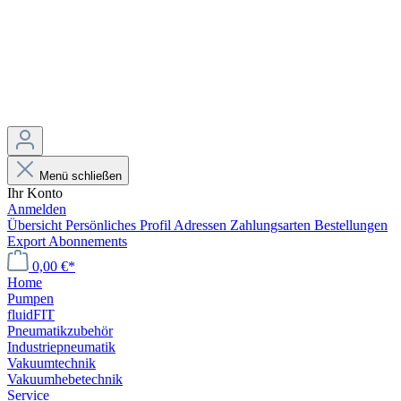
Menü schließen
Ihr Konto
Anmelden
Übersicht
Persönliches Profil
Adressen
Zahlungsarten
Bestellungen
Export
Abonnements
0,00 €*
Home
Pumpen
fluidFIT
Pneumatikzubehör
Industriepneumatik
Vakuumtechnik
Vakuumhebetechnik
Service