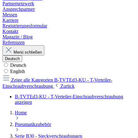
Partnernetzwerk
Ansprechpartner
Messen
Karriere
Registrierungsformular
Kontakt
Magazin / Blog
Referenzen
Menü schließen
Deutsch
Deutsch
English
Zeige alle Kategorien
B-TVTEd3-KU - T-Verteiler-
Einschraubverschraubung
Zurück
B-TVTEd3-KU - T-Verteiler-Einschraubverschraubung
anzeigen
Home
Pneumatikzubehör
Serie B30 - Steckverschraubungen