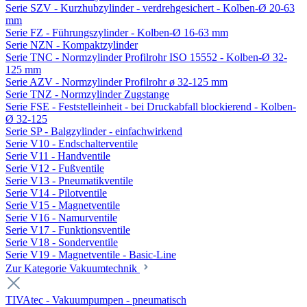
Serie SZV - Kurzhubzylinder - verdrehgesichert - Kolben-Ø 20-63
mm
Serie FZ - Führungszylinder - Kolben-Ø 16-63 mm
Serie NZN - Kompaktzylinder
Serie TNC - Normzylinder Profilrohr ISO 15552 - Kolben-Ø 32-
125 mm
Serie AZV - Normzylinder Profilrohr ø 32-125 mm
Serie TNZ - Normzylinder Zugstange
Serie FSE - Feststelleinheit - bei Druckabfall blockierend - Kolben-
Ø 32-125
Serie SP - Balgzylinder - einfachwirkend
Serie V10 - Endschalterventile
Serie V11 - Handventile
Serie V12 - Fußventile
Serie V13 - Pneumatikventile
Serie V14 - Pilotventile
Serie V15 - Magnetventile
Serie V16 - Namurventile
Serie V17 - Funktionsventile
Serie V18 - Sonderventile
Serie V19 - Magnetventile - Basic-Line
Zur Kategorie Vakuumtechnik
TIVAtec - Vakuumpumpen - pneumatisch