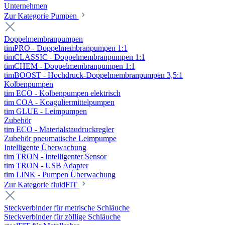
Unternehmen
Zur Kategorie Pumpen
Doppelmembranpumpen
timPRO - Doppelmembranpumpen 1:1
timCLASSIC - Doppelmembranpumpen 1:1
timCHEM - Doppelmembranpumpen 1:1
timBOOST - Hochdruck-Doppelmembranpumpen 3,5:1
Kolbenpumpen
tim ECO - Kolbenpumpen elektrisch
tim COA - Koaguliermittelpumpen
tim GLUE - Leimpumpen
Zubehör
tim ECO - Materialstaudruckregler
Zubehör pneumatische Leimpumpe
Intelligente Überwachung
tim TRON - Intelligenter Sensor
tim TRON - USB Adapter
tim LINK - Pumpen Überwachung
Zur Kategorie fluidFIT
Steckverbinder für metrische Schläuche
Steckverbinder für zöllige Schläuche