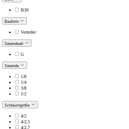
B30
Bauform
Verteiler
Gewindeart
G
Gewinde
1/8
1/4
3/8
1/2
Schlauchgröße
4/2
4/2,5
4/2,7