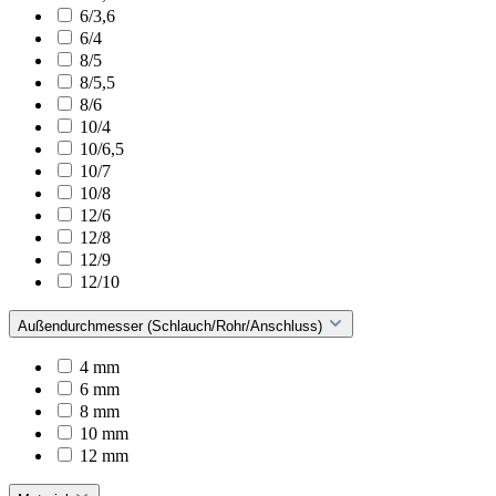
6/3,6
6/4
8/5
8/5,5
8/6
10/4
10/6,5
10/7
10/8
12/6
12/8
12/9
12/10
Außendurchmesser (Schlauch/Rohr/Anschluss)
4 mm
6 mm
8 mm
10 mm
12 mm