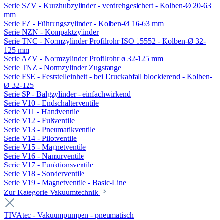
Serie SZV - Kurzhubzylinder - verdrehgesichert - Kolben-Ø 20-63
mm
Serie FZ - Führungszylinder - Kolben-Ø 16-63 mm
Serie NZN - Kompaktzylinder
Serie TNC - Normzylinder Profilrohr ISO 15552 - Kolben-Ø 32-
125 mm
Serie AZV - Normzylinder Profilrohr ø 32-125 mm
Serie TNZ - Normzylinder Zugstange
Serie FSE - Feststelleinheit - bei Druckabfall blockierend - Kolben-
Ø 32-125
Serie SP - Balgzylinder - einfachwirkend
Serie V10 - Endschalterventile
Serie V11 - Handventile
Serie V12 - Fußventile
Serie V13 - Pneumatikventile
Serie V14 - Pilotventile
Serie V15 - Magnetventile
Serie V16 - Namurventile
Serie V17 - Funktionsventile
Serie V18 - Sonderventile
Serie V19 - Magnetventile - Basic-Line
Zur Kategorie Vakuumtechnik
TIVAtec - Vakuumpumpen - pneumatisch