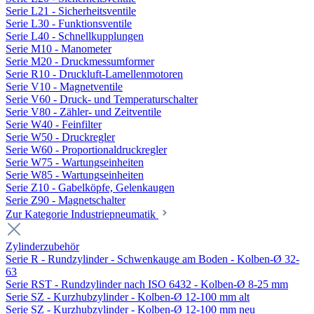
Serie L21 - Sicherheitsventile
Serie L30 - Funktionsventile
Serie L40 - Schnellkupplungen
Serie M10 - Manometer
Serie M20 - Druckmessumformer
Serie R10 - Druckluft-Lamellenmotoren
Serie V10 - Magnetventile
Serie V60 - Druck- und Temperaturschalter
Serie V80 - Zähler- und Zeitventile
Serie W40 - Feinfilter
Serie W50 - Druckregler
Serie W60 - Proportionaldruckregler
Serie W75 - Wartungseinheiten
Serie W85 - Wartungseinheiten
Serie Z10 - Gabelköpfe, Gelenkaugen
Serie Z90 - Magnetschalter
Zur Kategorie Industriepneumatik
Zylinderzubehör
Serie R - Rundzylinder - Schwenkauge am Boden - Kolben-Ø 32-
63
Serie RST - Rundzylinder nach ISO 6432 - Kolben-Ø 8-25 mm
Serie SZ - Kurzhubzylinder - Kolben-Ø 12-100 mm alt
Serie SZ - Kurzhubzylinder - Kolben-Ø 12-100 mm neu