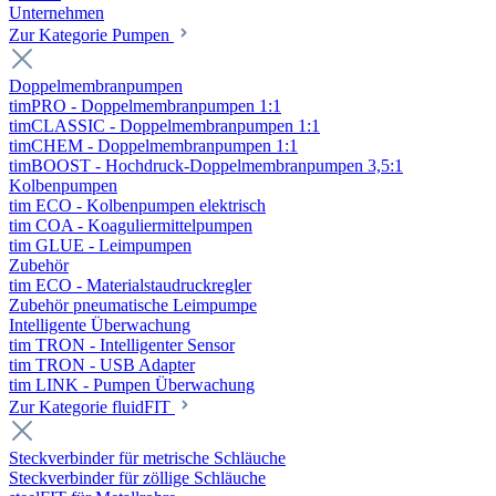
Unternehmen
Zur Kategorie Pumpen
Doppelmembranpumpen
timPRO - Doppelmembranpumpen 1:1
timCLASSIC - Doppelmembranpumpen 1:1
timCHEM - Doppelmembranpumpen 1:1
timBOOST - Hochdruck-Doppelmembranpumpen 3,5:1
Kolbenpumpen
tim ECO - Kolbenpumpen elektrisch
tim COA - Koaguliermittelpumpen
tim GLUE - Leimpumpen
Zubehör
tim ECO - Materialstaudruckregler
Zubehör pneumatische Leimpumpe
Intelligente Überwachung
tim TRON - Intelligenter Sensor
tim TRON - USB Adapter
tim LINK - Pumpen Überwachung
Zur Kategorie fluidFIT
Steckverbinder für metrische Schläuche
Steckverbinder für zöllige Schläuche