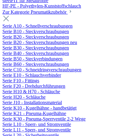
steelFIT für Metallrohre
HF-PE - Polyethylen-Kunststoffschlauch
Zur Kategorie Pneumatikzubehör
Serie A10 - Schnellverschraubungen
Serie B10 - Steckverschraubungen
Serie B20 - Steckverschraubungen
Serie B20 - Steckverschraubungen neu
Serie B30 - Steckverschraubungen
Serie B40 - Steckverschraubungen
Serie B50 - Steckverbindungen
Serie B60 - Steckverschraubungen
Serie C10 - Schneidringverschraubungen
Serie E10 - Schlauchverbinder
Serie F10 - Fittings
Serie F20 - Drehdurchführungen
Serie H10 & H70 - Schläuche
Serie H20 - Schläuche
Serie J10 - Installationsmaterial
Serie K10 - Kugelhähne - handbetätigt
Serie K21 - Pneuma-Kugelhähne
Serie K30 - Pneuma-Sperrventile 2-2 Wege
Serie L10 - Sperr- und Stromventile
Serie L11 - Sperr- und Stromventile
Serie L20 - Sicherheitsventile