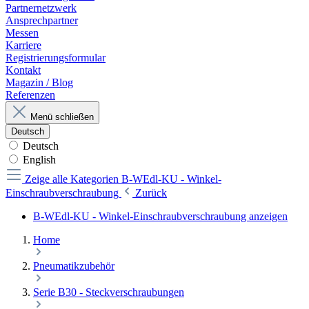
Partnernetzwerk
Ansprechpartner
Messen
Karriere
Registrierungsformular
Kontakt
Magazin / Blog
Referenzen
Menü schließen
Deutsch
Deutsch
English
Zeige alle Kategorien
B-WEdl-KU - Winkel-
Einschraubverschraubung
Zurück
B-WEdl-KU - Winkel-Einschraubverschraubung anzeigen
Home
Pneumatikzubehör
Serie B30 - Steckverschraubungen