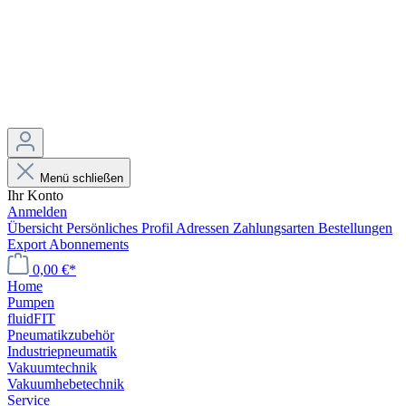
Menü schließen
Ihr Konto
Anmelden
Übersicht
Persönliches Profil
Adressen
Zahlungsarten
Bestellungen
Export
Abonnements
0,00 €*
Home
Pumpen
fluidFIT
Pneumatikzubehör
Industriepneumatik
Vakuumtechnik
Vakuumhebetechnik
Service