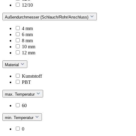
12/10
Außendurchmesser (Schlauch/Rohr/Anschluss)
4 mm
6 mm
8 mm
10 mm
12 mm
Material
Kunststoff
PBT
max. Temperatur
60
min. Temperatur
0