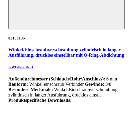
03180135
Winkel-Einschraubverschraubung zylindrisch in langer
Ausführung, drucklos einstellbar mit O-Ring-Abdichtung
B-WEdl-6-3/8-KU
Außendurchmesser (Schlauch/Rohr/Anschluss):
6 mm
Bauform:
Winkel-einschraub Verbinder
Gewinde:
3/8
Besondere Merkmale:
Winkel-Einschraubverschraubung
zylindrisch in langer Ausführung, drucklos einst…
Produktspezifische Downloads: