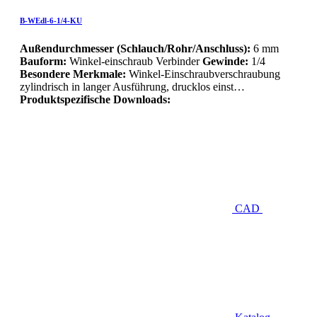
B-WEdl-6-1/4-KU
Außendurchmesser (Schlauch/Rohr/Anschluss):
6 mm
Bauform:
Winkel-einschraub Verbinder
Gewinde:
1/4
Besondere Merkmale:
Winkel-Einschraubverschraubung
zylindrisch in langer Ausführung, drucklos einst…
Produktspezifische Downloads:
CAD