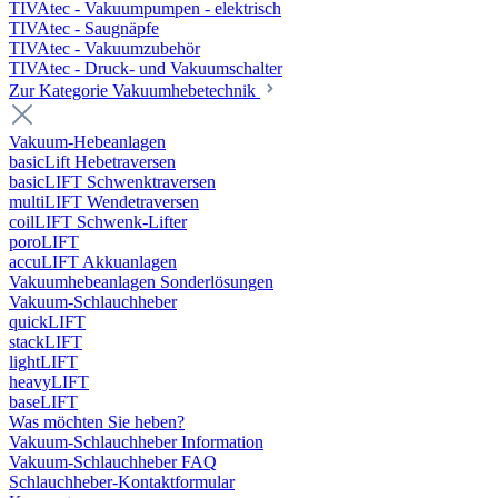
TIVAtec - Vakuumpumpen - elektrisch
TIVAtec - Saugnäpfe
TIVAtec - Vakuumzubehör
TIVAtec - Druck- und Vakuumschalter
Zur Kategorie Vakuumhebetechnik
Vakuum-Hebeanlagen
basicLift Hebetraversen
basicLIFT Schwenktraversen
multiLIFT Wendetraversen
coilLIFT Schwenk-Lifter
poroLIFT
accuLIFT Akkuanlagen
Vakuumhebeanlagen Sonderlösungen
Vakuum-Schlauchheber
quickLIFT
stackLIFT
lightLIFT
heavyLIFT
baseLIFT
Was möchten Sie heben?
Vakuum-Schlauchheber Information
Vakuum-Schlauchheber FAQ
Schlauchheber-Kontaktformular