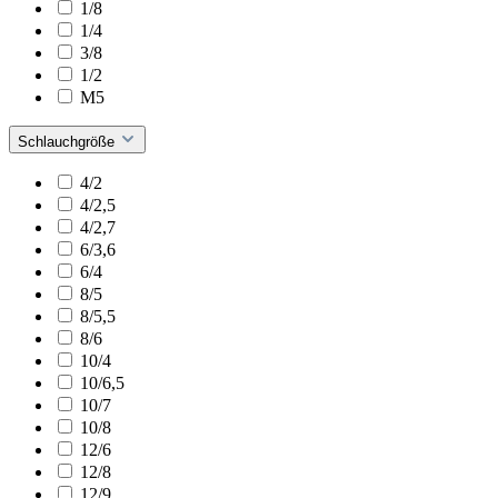
1/8
1/4
3/8
1/2
M5
Schlauchgröße
4/2
4/2,5
4/2,7
6/3,6
6/4
8/5
8/5,5
8/6
10/4
10/6,5
10/7
10/8
12/6
12/8
12/9