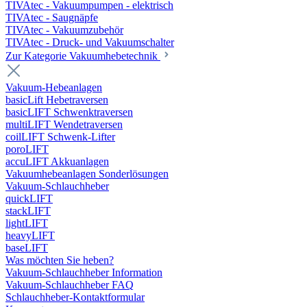
TIVAtec - Vakuumpumpen - elektrisch
TIVAtec - Saugnäpfe
TIVAtec - Vakuumzubehör
TIVAtec - Druck- und Vakuumschalter
Zur Kategorie Vakuumhebetechnik
Vakuum-Hebeanlagen
basicLift Hebetraversen
basicLIFT Schwenktraversen
multiLIFT Wendetraversen
coilLIFT Schwenk-Lifter
poroLIFT
accuLIFT Akkuanlagen
Vakuumhebeanlagen Sonderlösungen
Vakuum-Schlauchheber
quickLIFT
stackLIFT
lightLIFT
heavyLIFT
baseLIFT
Was möchten Sie heben?
Vakuum-Schlauchheber Information
Vakuum-Schlauchheber FAQ
Schlauchheber-Kontaktformular