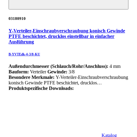
03180910
Y-Verteiler-Einschraubverschraubung konisch Gewinde
PTFE beschichtet, drucklos einstellbar in einfacher
Ausführung
B-YVTEdk-4-3/8-KU
Außendurchmesser (Schlauch/Rohr/Anschluss):
4 mm
Bauform:
Verteiler
Gewinde:
3/8
Besondere Merkmale:
Y-Verteiler-Einschraubverschraubung
konisch Gewinde PTFE beschichtet, drucklos…
Produktspezifische Downloads:
Katalog