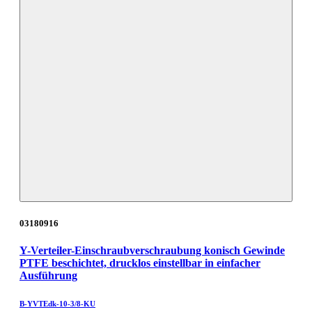
03180916
Y-Verteiler-Einschraubverschraubung konisch Gewinde
PTFE beschichtet, drucklos einstellbar in einfacher
Ausführung
B-YVTEdk-10-3/8-KU