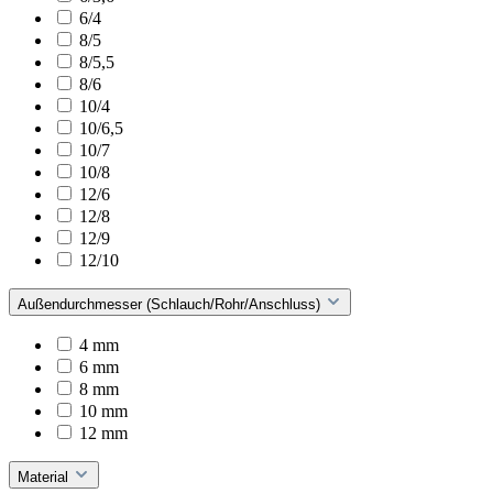
6/4
8/5
8/5,5
8/6
10/4
10/6,5
10/7
10/8
12/6
12/8
12/9
12/10
Außendurchmesser (Schlauch/Rohr/Anschluss)
4 mm
6 mm
8 mm
10 mm
12 mm
Material