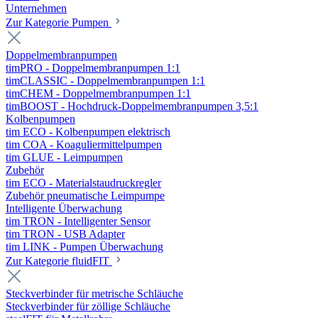
Unternehmen
Zur Kategorie Pumpen
Doppelmembranpumpen
timPRO - Doppelmembranpumpen 1:1
timCLASSIC - Doppelmembranpumpen 1:1
timCHEM - Doppelmembranpumpen 1:1
timBOOST - Hochdruck-Doppelmembranpumpen 3,5:1
Kolbenpumpen
tim ECO - Kolbenpumpen elektrisch
tim COA - Koaguliermittelpumpen
tim GLUE - Leimpumpen
Zubehör
tim ECO - Materialstaudruckregler
Zubehör pneumatische Leimpumpe
Intelligente Überwachung
tim TRON - Intelligenter Sensor
tim TRON - USB Adapter
tim LINK - Pumpen Überwachung
Zur Kategorie fluidFIT
Steckverbinder für metrische Schläuche
Steckverbinder für zöllige Schläuche