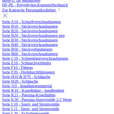
steelFIT für Metallrohre
HF-PE - Polyethylen-Kunststoffschlauch
Zur Kategorie Pneumatikzubehör
Serie A10 - Schnellverschraubungen
Serie B10 - Steckverschraubungen
Serie B20 - Steckverschraubungen
Serie B20 - Steckverschraubungen neu
Serie B30 - Steckverschraubungen
Serie B40 - Steckverschraubungen
Serie B50 - Steckverbindungen
Serie B60 - Steckverschraubungen
Serie C10 - Schneidringverschraubungen
Serie E10 - Schlauchverbinder
Serie F10 - Fittings
Serie F20 - Drehdurchführungen
Serie H10 & H70 - Schläuche
Serie H20 - Schläuche
Serie J10 - Installationsmaterial
Serie K10 - Kugelhähne - handbetätigt
Serie K21 - Pneuma-Kugelhähne
Serie K30 - Pneuma-Sperrventile 2-2 Wege
Serie L10 - Sperr- und Stromventile
Serie L11 - Sperr- und Stromventile
Serie L20 - Sicherheitsventile