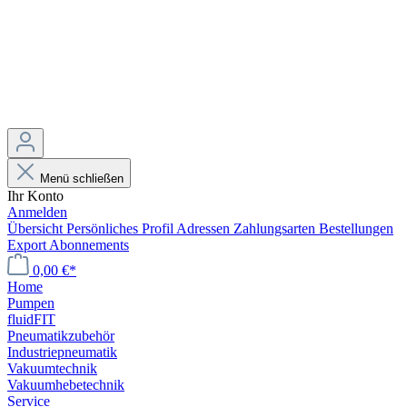
Menü schließen
Ihr Konto
Anmelden
Übersicht
Persönliches Profil
Adressen
Zahlungsarten
Bestellungen
Export
Abonnements
0,00 €*
Home
Pumpen
fluidFIT
Pneumatikzubehör
Industriepneumatik
Vakuumtechnik
Vakuumhebetechnik
Service