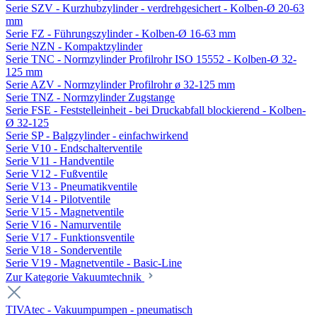
Serie SZV - Kurzhubzylinder - verdrehgesichert - Kolben-Ø 20-63
mm
Serie FZ - Führungszylinder - Kolben-Ø 16-63 mm
Serie NZN - Kompaktzylinder
Serie TNC - Normzylinder Profilrohr ISO 15552 - Kolben-Ø 32-
125 mm
Serie AZV - Normzylinder Profilrohr ø 32-125 mm
Serie TNZ - Normzylinder Zugstange
Serie FSE - Feststelleinheit - bei Druckabfall blockierend - Kolben-
Ø 32-125
Serie SP - Balgzylinder - einfachwirkend
Serie V10 - Endschalterventile
Serie V11 - Handventile
Serie V12 - Fußventile
Serie V13 - Pneumatikventile
Serie V14 - Pilotventile
Serie V15 - Magnetventile
Serie V16 - Namurventile
Serie V17 - Funktionsventile
Serie V18 - Sonderventile
Serie V19 - Magnetventile - Basic-Line
Zur Kategorie Vakuumtechnik
TIVAtec - Vakuumpumpen - pneumatisch