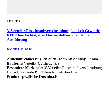
03180917
Y-Verteiler-Einschraubverschraubung konisch Gewinde
PTFE beschichtet, drucklos einstellbar in einfacher
Ausführung
B-YVTEdk-12-3/8-KU
Außendurchmesser (Schlauch/Rohr/Anschluss):
12 mm
Bauform:
Verteiler
Gewinde:
3/8
Besondere Merkmale:
Y-Verteiler-Einschraubverschraubung
konisch Gewinde PTFE beschichtet, drucklos…
Produktspezifische Downloads: