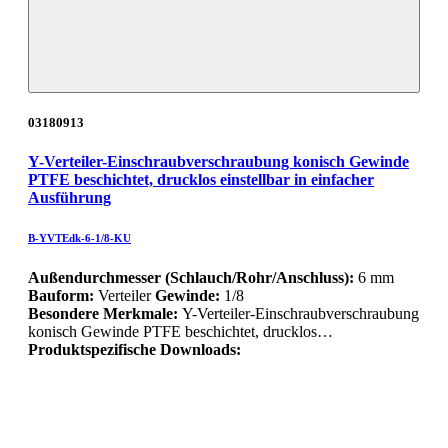
03180913
Y-Verteiler-Einschraubverschraubung konisch Gewinde
PTFE beschichtet, drucklos einstellbar in einfacher
Ausführung
B-YVTEdk-6-1/8-KU
Außendurchmesser (Schlauch/Rohr/Anschluss):
6 mm
Bauform:
Verteiler
Gewinde:
1/8
Besondere Merkmale:
Y-Verteiler-Einschraubverschraubung
konisch Gewinde PTFE beschichtet, drucklos…
Produktspezifische Downloads: