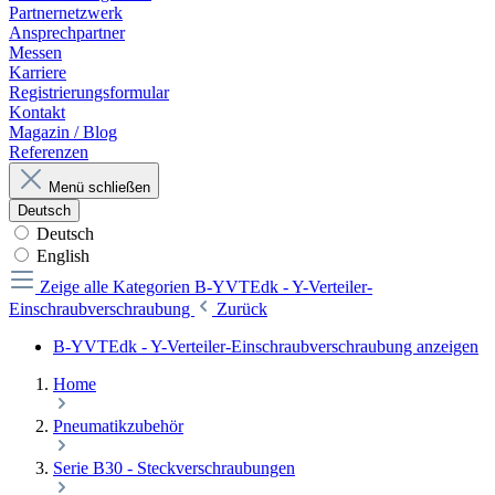
Partnernetzwerk
Ansprechpartner
Messen
Karriere
Registrierungsformular
Kontakt
Magazin / Blog
Referenzen
Menü schließen
Deutsch
Deutsch
English
Zeige alle Kategorien
B-YVTEdk - Y-Verteiler-
Einschraubverschraubung
Zurück
B-YVTEdk - Y-Verteiler-Einschraubverschraubung anzeigen
Home
Pneumatikzubehör
Serie B30 - Steckverschraubungen