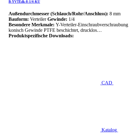
B-YVTEdk-8-1/4-KU
Außendurchmesser (Schlauch/Rohr/Anschluss):
8 mm
Bauform:
Verteiler
Gewinde:
1/4
Besondere Merkmale:
Y-Verteiler-Einschraubverschraubung
konisch Gewinde PTFE beschichtet, drucklos…
Produktspezifische Downloads:
CAD
Katalog