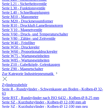
Serie L21 - Sicherheitsventile
Serie L30 - Funktionsventile
Serie L40 - Schnellkupplungen
Serie M10 - Manometer
Serie M20 - Druckmessumformer
Serie R10 - Druckluft-Lamellenmotoren
Serie V10 - Magnetventile
Serie V60 - Druck- und Temperaturschalter
Serie V80 - Zähler- und Zeitventile
Serie W40 - Feinfilter
Serie W50 - Druckregler
Serie W60 - Proportionaldruckregler
Serie W75 - Wartungseinheiten
Serie W85 - Wartungseinheiten
Serie Z10 - Gabelköpfe, Gelenkaugen
Serie Z90 - Magnetschalter
Zur Kategorie Industriepneumatik
Zylinderzubehör
Serie R - Rundzylinder - Schwenkauge am Boden - Kolben-Ø 32-
63
Serie RST - Rundzylinder nach ISO 6432 - Kolben-Ø 8-25 mm
Serie SZ - Kurzhubzylinder - Kolben-Ø 12-100 mm alt
Serie SZ - Kurzhubzylinder - Kolben-Ø 12-100 mm neu