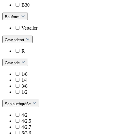
B30
Bauform
Verteiler
Gewindeart
R
Gewinde
1/8
1/4
3/8
1/2
Schlauchgröße
4/2
4/2,5
4/2,7
6/3,6